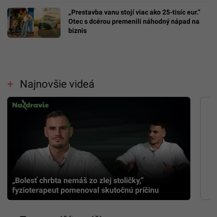
„Prestavba vanu stojí viac ako 25-tisíc eur.“
Otec s dcérou premenili náhodný nápad na
biznis
Najnovšie videá
„Bolesť chrbta nemáš zo zlej stoličky,”
fyzioterapeut pomenoval skutočnú príčinu