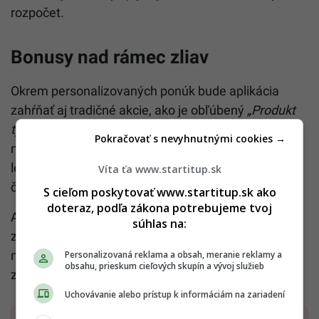
rozpočet.
Bonusy nad rámec zliav
Okrem personalizovaných ponúk bude aplikácia
zahŕňať aj tradičné akcie, ako je obľúbený
„Produkt
týždňa“
. Pri uvádzacej akcii navyše získaš možnosť
Pokračovať s nevyhnutnými cookies →
nákupu rožkov za symbolických 10 centov. Digitálny
leták navyše eliminuje potrebu papierových nosičov,
Víta ťa www.startitup.sk
čo je šetrnejšie k životnému prostrediu.
S cieľom poskytovať www.startitup.sk ako
doteraz, podľa zákona potrebujeme tvoj
Automatická aktivácia zliav pri pokladni
súhlas na:
zjednodušuje celý proces nakupovania, vďaka čomu
máš vysokú hodnotu nákupu zaručenú bez
Personalizovaná reklama a obsah, meranie reklamy a
obsahu, prieskum cieľových skupín a vývoj služieb
zbytočného úsilia pri pokladničnom pulte.
Uchovávanie alebo prístup k informáciám na zariadení