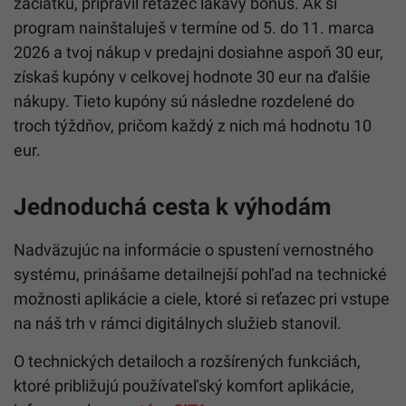
začiatku, pripravil reťazec lákavý bonus. Ak si
program nainštaluješ v termíne od 5. do 11. marca
2026 a tvoj nákup v predajni dosiahne aspoň 30 eur,
získaš kupóny v celkovej hodnote 30 eur na ďalšie
nákupy. Tieto kupóny sú následne rozdelené do
troch týždňov, pričom každý z nich má hodnotu 10
eur.
Jednoduchá cesta k výhodám
Nadväzujúc na informácie o spustení vernostného
systému, prinášame detailnejší pohľad na technické
možnosti aplikácie a ciele, ktoré si reťazec pri vstupe
na náš trh v rámci digitálnych služieb stanovil.
O technických detailoch a rozšírených funkciách,
ktoré približujú používateľský komfort aplikácie,