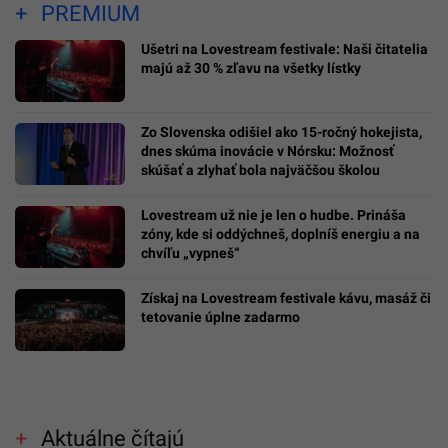
PREMIUM
Ušetri na Lovestream festivale: Naši čitatelia
majú až 30 % zľavu na všetky lístky
Zo Slovenska odišiel ako 15-ročný hokejista,
dnes skúma inovácie v Nórsku: Možnosť
skúšať a zlyhať bola najväčšou školou
Lovestream už nie je len o hudbe. Prináša
zóny, kde si oddýchneš, doplníš energiu a na
chvíľu „vypneš“
Získaj na Lovestream festivale kávu, masáž či
tetovanie úplne zadarmo
Aktuálne čítajú