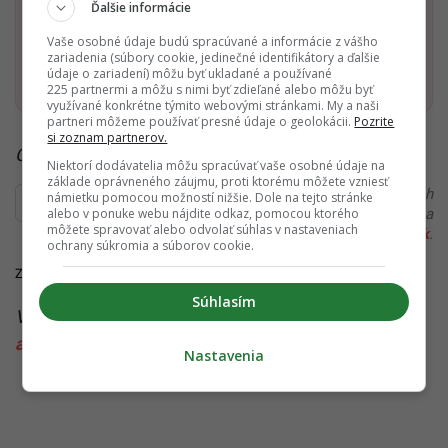
Ďalšie informácie
Dostaň Startitup do svojich Google odporúčaní
Vaše osobné údaje budú spracúvané a informácie z vášho
zariadenia (súbory cookie, jedinečné identifikátory a ďalšie
Pridať ako preferovaný zdroj
Startitup, odkaz sa otvorí v n
údaje o zariadení) môžu byť ukladané a používané
225 partnermi a môžu s nimi byť zdieľané alebo môžu byť
využívané konkrétne týmito webovými stránkami. My a naši
partneri môžeme používať presné údaje o geolokácii.
Pozrite
si zoznam partnerov.
Čítaj viac z kategórie:
Zo Slovenska
Niektorí dodávatelia môžu spracúvať vaše osobné údaje na
základe oprávneného záujmu, proti ktorému môžete vzniesť
Ďakujeme, že čítaš Startitup. V prípade, že máš postreh
námietku pomocou možností nižšie. Dole na tejto stránke
alebo v ponuke webu nájdite odkaz, pomocou ktorého
alebo si našiel v článku chybu, napíš nám na
môžete spravovať alebo odvolať súhlas v nastaveniach
redakcia@startitup.sk
.
ochrany súkromia a súborov cookie.
Zdroje:
tvnoviny.sk
,
sita.sk
Súhlasím
Viac k téme:
biedronka na slovensku
,
mobilná
aplikácia
,
výhodné ceny
,
zľavy
Nastavenia