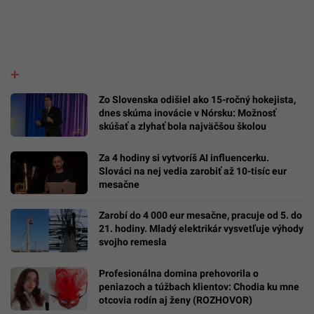
Zo Slovenska odišiel ako 15-ročný hokejista,
dnes skúma inovácie v Nórsku: Možnosť
skúšať a zlyhať bola najväčšou školou
Za 4 hodiny si vytvoríš AI influencerku.
Slováci na nej vedia zarobiť až 10-tisíc eur
mesačne
Zarobí do 4 000 eur mesačne, pracuje od 5. do
21. hodiny. Mladý elektrikár vysvetľuje výhody
svojho remesla
Profesionálna domina prehovorila o
peniazoch a túžbach klientov: Chodia ku mne
otcovia rodín aj ženy (ROZHOVOR)