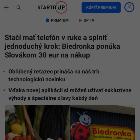
KÚPIŤ PREMIUM
PREMIUM
UP TV
Stačí mať telefón v ruke a splniť
jednoduchý krok: Biedronka ponúka
Slovákom 30 eur na nákup
Obľúbený reťazec prináša na náš trh
technologickú novinku
Vďaka novej aplikácii si môžeš užívať exkluzívne
výhody a špeciálne zľavy každý deň
Na
snímke
smartfón
a
predajňa