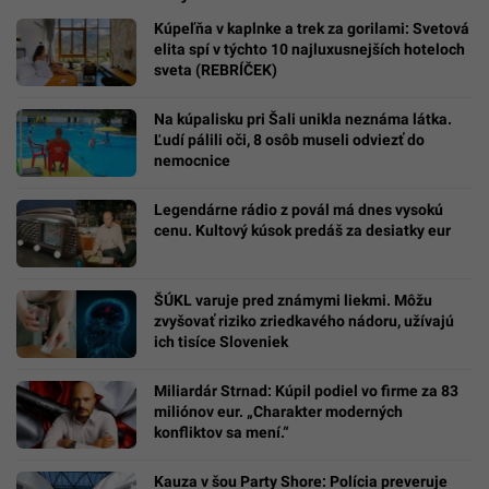
Kúpeľňa v kaplnke a trek za gorilami: Svetová
elita spí v týchto 10 najluxusnejších hoteloch
sveta (REBRÍČEK)
Na kúpalisku pri Šali unikla neznáma látka.
Ľudí pálili oči, 8 osôb museli odviezť do
nemocnice
Legendárne rádio z povál má dnes vysokú
cenu. Kultový kúsok predáš za desiatky eur
ŠÚKL varuje pred známymi liekmi. Môžu
zvyšovať riziko zriedkavého nádoru, užívajú
ich tisíce Sloveniek
Miliardár Strnad: Kúpil podiel vo firme za 83
miliónov eur. „Charakter moderných
konfliktov sa mení.“
Kauza v šou Party Shore: Polícia preveruje