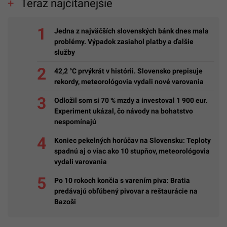
Teraz najčítanejšie
Jedna z najväčších slovenských bánk dnes mala
problémy. Výpadok zasiahol platby a ďalšie
služby
42,2 °C prvýkrát v histórii. Slovensko prepisuje
rekordy, meteorológovia vydali nové varovania
Odložil som si 70 % mzdy a investoval 1 900 eur.
Experiment ukázal, čo návody na bohatstvo
nespomínajú
Koniec pekelných horúčav na Slovensku: Teploty
spadnú aj o viac ako 10 stupňov, meteorológovia
vydali varovania
Po 10 rokoch končia s varením piva: Bratia
predávajú obľúbený pivovar a reštaurácie na
Bazoši