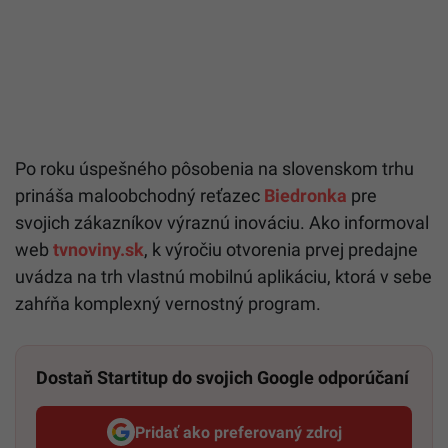
Po roku úspešného pôsobenia na slovenskom trhu
prináša maloobchodný reťazec
Biedronka
pre
svojich zákazníkov výraznú inováciu. Ako informoval
web
tvnoviny.sk
, k výročiu otvorenia prvej predajne
uvádza na trh vlastnú mobilnú aplikáciu, ktorá v sebe
zahŕňa komplexný vernostný program.
Dostaň Startitup do svojich Google odporúčaní
Pridať ako preferovaný zdroj
Startitup, odkaz sa otvorí v n