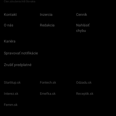
Člen združenia IAB Slovakia
Kontakt
Inzercia
Cenník
O nás
Redakcia
Nahlásiť
chybu
Kariéra
Spravovať notifikácie
Zrušiť predplatné
Startitup.sk
Fontech.sk
Odzadu.sk
Interez.sk
Emefka.sk
Receptik.sk
Femm.sk