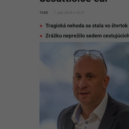
TASR
1. júla 2024 o 16:51
Tragická nehoda sa stala vo štvrtok 
Zrážku neprežilo sedem cestujúcic