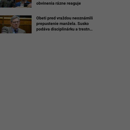
obvinenia rázne reaguje
oslav
Obeti pred vraždou neoznámili
j
prepustenie manžela. Susko
/FB
podáva disciplinárku a trestné
oznámenie