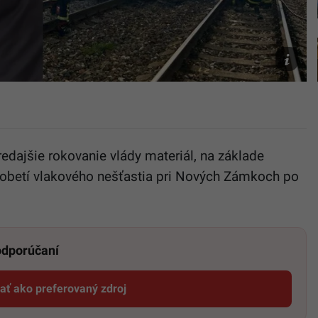
TASR/Jar
Novák,
Polícia
Slovenske
republiky
redajšie rokovanie vlády materiál, na základe
m obetí vlakového nešťastia pri Nových Zámkoch po
 odporúčaní
dať ako preferovaný zdroj
Startitup, odkaz sa otvorí v novom okne