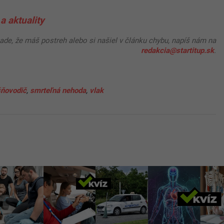
a aktuality
pade, že máš postreh alebo si našiel v článku chybu, napíš nám na
redakcia@startitup.sk
.
šňovodič
,
smrteľná nehoda
,
vlak