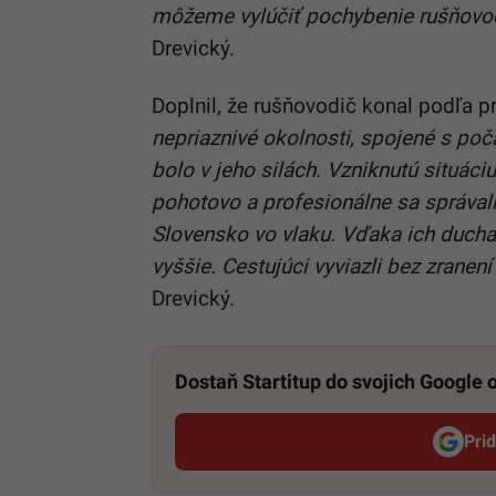
môžeme vylúčiť pochybenie rušňovodi
Drevický.
Doplnil, že rušňovodič konal podľa p
nepriaznivé okolnosti, spojené s poč
bolo v jeho silách. Vzniknutú situác
pohotovo a profesionálne sa správali
Slovensko vo vlaku. Vďaka ich ducha
vyššie. Cestujúci vyviazli bez zranen
Drevický.
Dostaň Startitup do svojich Google
Pri