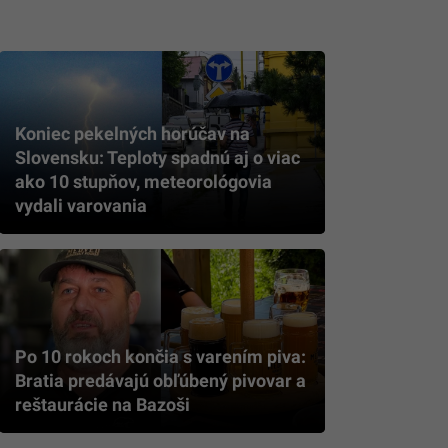
Koniec pekelných horúčav na
Slovensku: Teploty spadnú aj o viac
ako 10 stupňov, meteorológovia
vydali varovania
Po 10 rokoch končia s varením piva:
Bratia predávajú obľúbený pivovar a
reštaurácie na Bazoši