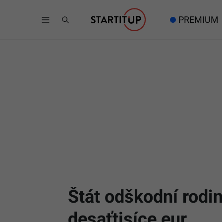
PREMIUM
Štát odškodní rodi
desaťtisíce eur