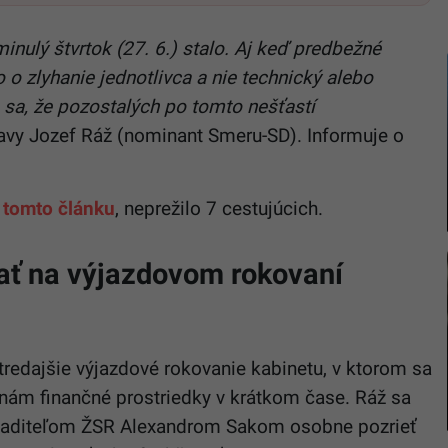
inulý štvrtok (27. 6.) stalo. Aj keď predbežné
o o zlyhanie jednotlivca a nie technický alebo
sa, že pozostalých po tomto nešťastí
ravy Jozef Ráž (nominant Smeru-SD). Informuje o
 tomto článku
, neprežilo 7 cestujúcich.
ať na výjazdovom rokovaní
stredajšie výjazdové rokovanie kabinetu, v ktorom sa
dinám finančné prostriedky v krátkom čase. Ráž sa
riaditeľom ŽSR Alexandrom Sakom osobne pozrieť