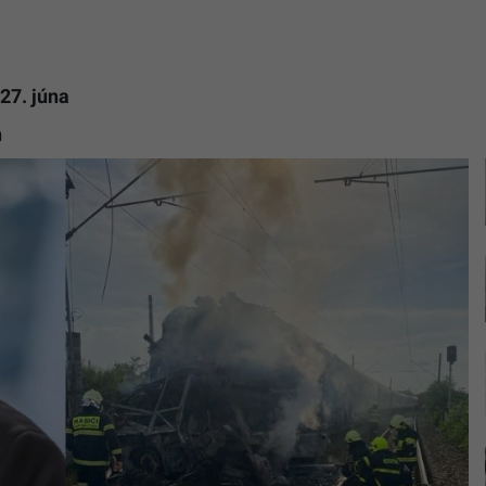
27. júna
h
Ilustračn
fotografi