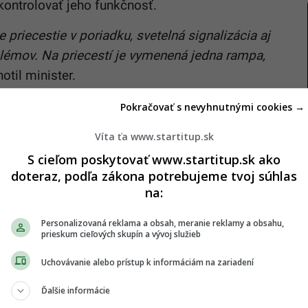
kontrolovať jeho funkčnosť.
priecestie v poriadku, svetelná signalizácia aj
lémov. Na priecestí je vymenená jedna rampa,
til minister.
a chránenom železničnom priecestí na Dvorskej
Pokračovať s nevyhnutnými cookies →
rátko po 17. hodine. Pri zrážke vlaku s autobusom
Víta ťa www.startitup.sk
najmenej päť ľudí.
S cieľom poskytovať www.startitup.sk ako
doteraz, podľa zákona potrebujeme tvoj súhlas
na:
Personalizovaná reklama a obsah, meranie reklamy a obsahu,
Novými Zámkami a Dvormi nad Žitavou, kde sa vo
prieskum cieľových skupín a vývoj služieb
som, je obnovená na obidvoch traťových koľajach.
Uchovávanie alebo prístup k informáciám na zariadení
 Slovenskej republiky Vladimíry Bahýlovej funguje
Ďalšie informácie