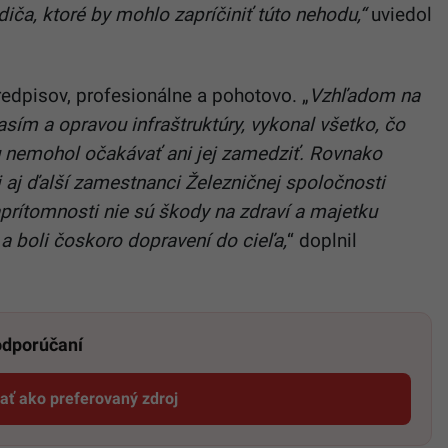
ča, ktoré by mohlo zapríčiniť túto nehodu,“
uviedol
redpisov, profesionálne a pohotovo. „
Vzhľadom na
asím a opravou infraštruktúry, vykonal všetko, čo
iu nemohol očakávať ani jej zamedziť. Rovnako
 aj ďalší zamestnanci Železničnej spoločnosti
prítomnosti nie sú škody na zdraví a majetku
í a boli čoskoro dopravení do cieľa,
“ doplnil
 odporúčaní
dať ako preferovaný zdroj
Startitup, odkaz sa otvorí v novom okne