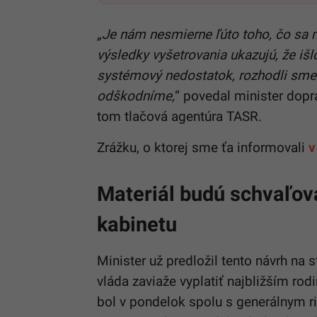
„Je nám nesmierne ľúto toho, čo sa m
výsledky vyšetrovania ukazujú, že išl
systémový nedostatok, rozhodli sme 
odškodníme,
“ povedal minister dop
tom tlačová agentúra TASR.
Zrážku, o ktorej sme ťa informovali
v
Materiál budú schvaľov
kabinetu
Minister už predložil tento návrh na 
vláda zaviaže vyplatiť najbližším ro
bol v pondelok spolu s generálnym 