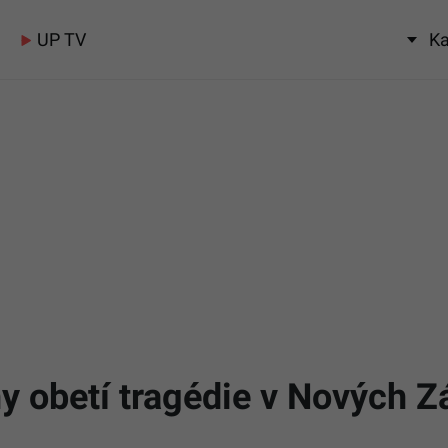
UP TV
Ka
ny obetí tragédie v Nových 