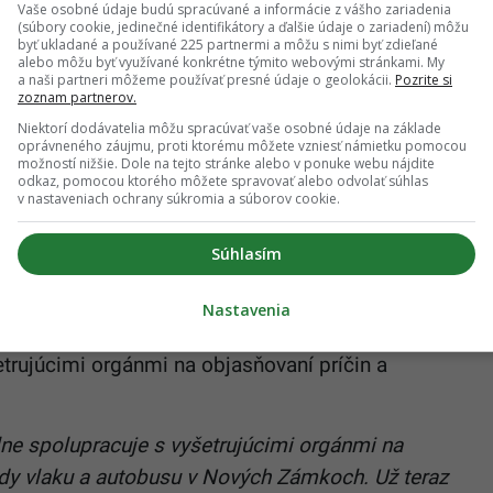
ok (28. 6.) uviedol, že dopravnú nehodu vlaku a
Vaše osobné údaje budú spracúvané a informácie z vášho zariadenia
(súbory cookie, jedinečné identifikátory a ďalšie údaje o zariadení) môžu
odobne spôsobilo individuálne zlyhanie ľudského
byť ukladané a používané 225 partnermi a môžu s nimi byť zdieľané
alebo môžu byť využívané konkrétne týmito webovými stránkami. My
mácií išiel po koľaji, ktorá bola po predošlých
a naši partneri môžeme používať presné údaje o geolokácii.
Pozrite si
zoznam partnerov.
dzky. Okolnosti nehody sú aj naďalej predmetom
Niektorí dodávatelia môžu spracúvať vaše osobné údaje na základe
oprávneného záujmu, proti ktorému môžete vzniesť námietku pomocou
možností nižšie. Dole na tejto stránke alebo v ponuke webu nájdite
odkaz, pomocou ktorého môžete spravovať alebo odvolať súhlas
v nastaveniach ochrany súkromia a súborov cookie.
nie rušňovodiča
Súhlasím
 TASR, Železničná spoločnosť Slovensko (ZSSK)
tragickej nehode vlaku a autobusu, ktorá sa stala vo
Nastavenia
o v piatok hovorca ZSSK Dominik Drevický s tým,
trujúcimi orgánmi na objasňovaní príčin a
ne spolupracuje s vyšetrujúcimi orgánmi na
dy vlaku a autobusu v Nových Zámkoch. Už teraz