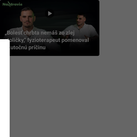
„Bolesť chrbta nemáš zo zlej
stoličky,” fyzioterapeut pomenoval
skutočnú príčinu