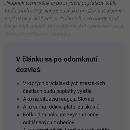
„Napriek tomu však aj po zvýšení poplatkov stále
budú mať rodiny viac peňazí ako predtým. Zvýšenie
poplatkov v škôlkach, v družinách a za obedy totiž
nie je také vysoké ako zvýšenie daňového bonusu a
detských prídavkov,“
doplnila.
V článku sa po odomknutí
dozvieš
V ktorých bratislavských mestských
častiach budú poplatky vyššie
Ako na situáciu reagujú Slováci
Akú sumu rodičia platia za školné
Koľko detí bolo pre zvýšené ceny
odhlásených z obedov