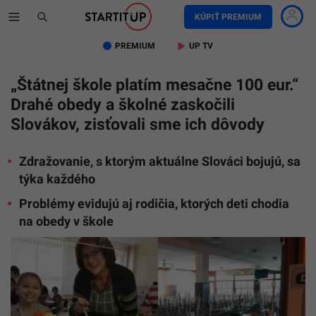
KÚPIŤ PREMIUM
PREMIUM
UP TV
„Štátnej škole platím mesačne 100 eur.“
Drahé obedy a školné zaskočili
Slovákov, zisťovali sme ich dôvody
Zdražovanie, s ktorým aktuálne Slováci bojujú, sa
týka každého
Problémy evidujú aj rodičia, ktorých deti chodia
na obedy v škole