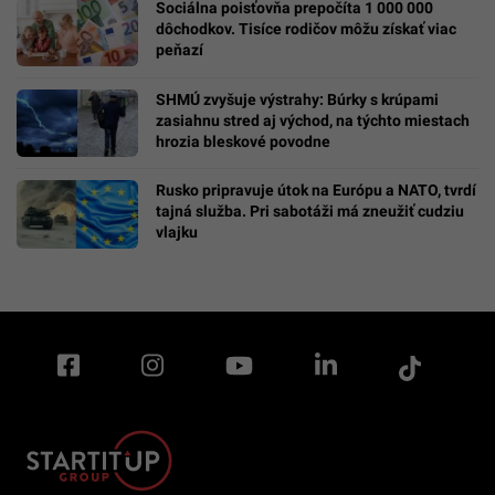
Sociálna poisťovňa prepočíta 1 000 000
dôchodkov. Tisíce rodičov môžu získať viac
peňazí
SHMÚ zvyšuje výstrahy: Búrky s krúpami
zasiahnu stred aj východ, na týchto miestach
hrozia bleskové povodne
Rusko pripravuje útok na Európu a NATO, tvrdí
tajná služba. Pri sabotáži má zneužiť cudziu
vlajku