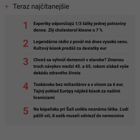
Teraz najčítanejšie
Expertky odporúčajú 1/3 šálky jednej potraviny
denne. Zlý cholesterol klesne o 7 %
Legendárne rádio z povál má dnes vysokú cenu.
Kultový kúsok predáš za desiatky eur
Chceš sa vyhnúť demencii v starobe? Zmenou
troch návykov medzi 45. a 65. rokom získaš vyše
dekádu zdravého života
Toskánsko bez miliardárov a s vínom za 6 eur.
Tajný poklad Európy nájdeš kúsok za našimi
hraniciami
Na kúpalisku pri Šali unikla neznáma látka. Ľudí
pálili oči, 8 osôb museli odviezť do nemocnice