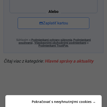
Alebo
Zaplatiť kartou
Súhlasím s
Podmienkami ochrany súkromia
,
Podmienkami
používania
,
Všeobecnými obchodnými podmienkami
a
Podmienkami TrustPay.
Čítaj viac z kategórie:
Hlavné správy a aktuality
Pokračovať s nevyhnutnými cookies →