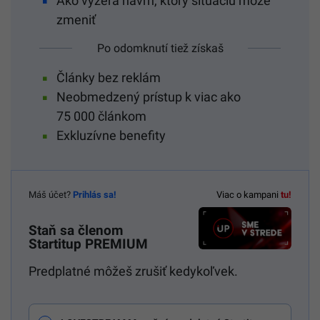
Ako vyzerá návrh, ktorý situáciu môže
zmeniť
Po odomknutí tiež získaš
Články bez reklám
Neobmedzený prístup k viac ako
75 000 článkom
Exkluzívne benefity
Máš účet?
Prihlás sa!
Viac o kampani
tu!
Staň sa členom
Startitup PREMIUM
Predplatné môžeš zrušiť kedykoľvek.