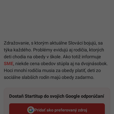
Zdražovanie, s ktorým aktuálne Slováci bojujú, sa
týka každého. Problémy evidujú aj rodičia, ktorých
deti chodia na obedy v škole. Ako totiž informuje
SME
, niekde cena obedov stúpla aj na dvojnásobok.
Hoci mnohí rodičia musia za obedy platiť, deti zo
sociálne slabších rodín majú obedy zadarmo.
Dostaň Startitup do svojich Google odporúčaní
Pridať ako preferovaný zdroj
Startitup, odkaz sa otvorí v n