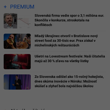
PREMIUM
Slovenská firma vedie spor o 3,1 milióna eur.
Skončila v konkurze, stroskotala na
konfliktoch
Mladý Ukrajinec otvoril v Bratislave nový
street food za 30-tisíc eur. Prax získal v
michelinských reštauráciách
Ušetri na Lovestream festivale: Naši čitatelia
majú až 30 % zľavu na všetky lístky
Zo Slovenska odišiel ako 15-ročný hokejista,
dnes skúma inovácie v Nórsku: Možnosť
skúšať a zlyhať bola najväčšou školou