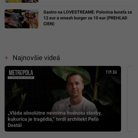
Gastro na LOVESTREAME: Polovica kuraťa za
12 eur a smash burger za 10 eur (PREHĽAD
CIEN)
Najnovšie videá
„Vláda absolútne nevníma hodnotu stavby,
kukurica je tragédia,” tvrdí architekt Peťo
Dostál