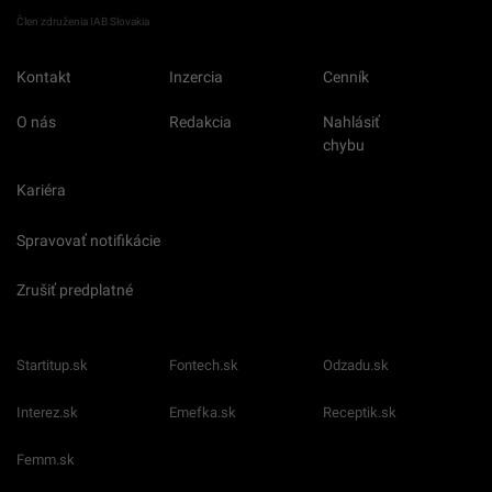
Člen združenia IAB Slovakia
Kontakt
Inzercia
Cenník
O nás
Redakcia
Nahlásiť
chybu
Kariéra
Spravovať notifikácie
Zrušiť predplatné
Startitup.sk
Fontech.sk
Odzadu.sk
Interez.sk
Emefka.sk
Receptik.sk
Femm.sk