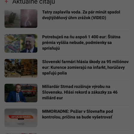
Aktuálne čítajú
Tatry zaplavila voda. Za pár minút spadol
dvojtýždňový úhrn zrážok (VIDEO)
Potrebuješ na ňu aspoň 1 400 eur: Štátna
prémia vyššia nebude, podmienky sa
sprísňujú
Slovenskí farmári hlásia škody za 95 miliónov
eur: Kurence zomierajú na infarkt, horúčavy
spaľujú polia
Miliardár Strnad rozširuje výrobu na
Slovensku. Hlási rekord a zákazky za 46
miliárd eur
MIMORIADNE: Požiar v Slovnafte pod
kontrolou, príčina sa bude vyšetrovať