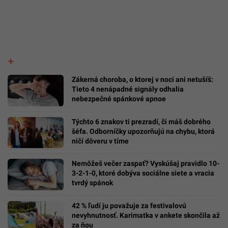
Zákerná choroba, o ktorej v noci ani netušíš:
Tieto 4 nenápadné signály odhalia
nebezpečné spánkové apnoe
Týchto 6 znakov ti prezradí, či máš dobrého
šéfa. Odborníčky upozorňujú na chybu, ktorá
ničí dôveru v tíme
Nemôžeš večer zaspať? Vyskúšaj pravidlo 10-
3-2-1-0, ktoré dobýva sociálne siete a vracia
tvrdý spánok
42 % ľudí ju považuje za festivalovú
nevyhnutnosť. Karimatka v ankete skončila až
za ňou