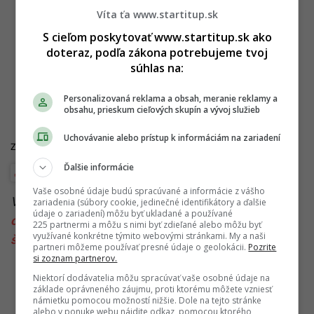
Víta ťa www.startitup.sk
S cieľom poskytovať www.startitup.sk ako
doteraz, podľa zákona potrebujeme tvoj
súhlas na:
Personalizovaná reklama a obsah, meranie reklamy a
obsahu, prieskum cieľových skupín a vývoj služieb
Uchovávanie alebo prístup k informáciám na zariadení
Zdroje:
SME
, SITA
Ďalšie informácie
Financie a kryptomeny
Vaše osobné údaje budú spracúvané a informácie z vášho
Viac k téme:
inflácia
,
skolske jedalne
,
školské
zariadenia (súbory cookie, jedinečné identifikátory a ďalšie
údaje o zariadení) môžu byť ukladané a používané
obedy
,
slovensko
,
zdražovanie
,
zdražovanie
225 partnermi a môžu s nimi byť zdieľané alebo môžu byť
využívané konkrétne týmito webovými stránkami. My a naši
školských obedov
,
zo slovenska
partneri môžeme používať presné údaje o geolokácii.
Pozrite
si zoznam partnerov.
Niektorí dodávatelia môžu spracúvať vaše osobné údaje na
základe oprávneného záujmu, proti ktorému môžete vzniesť
námietku pomocou možností nižšie. Dole na tejto stránke
alebo v ponuke webu nájdite odkaz, pomocou ktorého