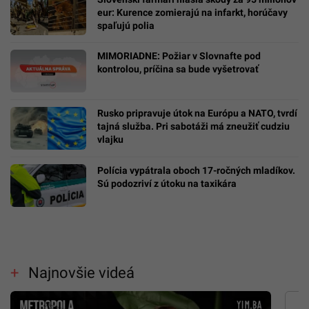
eur: Kurence zomierajú na infarkt, horúčavy
spaľujú polia
MIMORIADNE: Požiar v Slovnafte pod
kontrolou, príčina sa bude vyšetrovať
Rusko pripravuje útok na Európu a NATO, tvrdí
tajná služba. Pri sabotáži má zneužiť cudziu
vlajku
Polícia vypátrala oboch 17-ročných mladíkov.
Sú podozriví z útoku na taxikára
Najnovšie videá