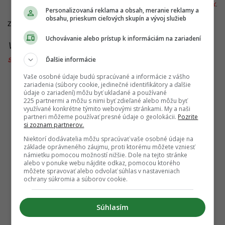
redakcia@startitup.sk
.
Personalizovaná reklama a obsah, meranie reklamy a
obsahu, prieskum cieľových skupín a vývoj služieb
Zdroje:
mzv.sk
,
TA3
,
theasialive.com
Uchovávanie alebo prístup k informáciám na zariadení
Viac k téme:
ministerstvo zahraničných vecí
,
slovaci
,
supertajfún
,
taiwan
,
varovanie
Ďalšie informácie
Vaše osobné údaje budú spracúvané a informácie z vášho
zariadenia (súbory cookie, jedinečné identifikátory a ďalšie
údaje o zariadení) môžu byť ukladané a používané
225 partnermi a môžu s nimi byť zdieľané alebo môžu byť
využívané konkrétne týmito webovými stránkami. My a naši
partneri môžeme používať presné údaje o geolokácii.
Pozrite
si zoznam partnerov.
Niektorí dodávatelia môžu spracúvať vaše osobné údaje na
základe oprávneného záujmu, proti ktorému môžete vzniesť
námietku pomocou možností nižšie. Dole na tejto stránke
alebo v ponuke webu nájdite odkaz, pomocou ktorého
môžete spravovať alebo odvolať súhlas v nastaveniach
ochrany súkromia a súborov cookie.
Súhlasím