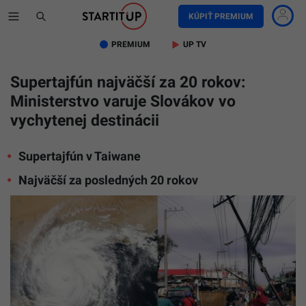
KÚPIŤ PREMIUM
PREMIUM
UP TV
Supertajfún najväčší za 20 rokov:
Ministerstvo varuje Slovákov vo
vychytenej destinácii
Supertajfún v Taiwane
Najväčší za posledných 20 rokov
Ilustračn