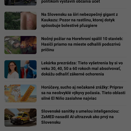
politikom vystavili občania účet
Na Slovensku sa šíri nebezpečný gigant z
Kaukazu: Pozor na rastlinu, ktorej dotyk
spôsobuje bolestivé pľuzgiere
Nočný požiar na Horehroní spálil 10 stavieb:
Hasiči priamo na mieste odhalili podozrivú
príčinu
Lekárka prezrádza: Tieto vyšetrenia by si vo
veku 30, 40, 50 a 60 rokoch mal absolvovať,
dokážu odhaliť zákerné ochorenia
Horúčavy, sucho aj nečakané zrážky: Priprav
sa na neobvyklé výkyvy počasia. Tieto oblasti
silné El Niño zasiahne najviac
Slovenské sanitky s umelou inteligenciou:
ZaMED nasadil AI ultrazvuk ako prvý na
Slovensku