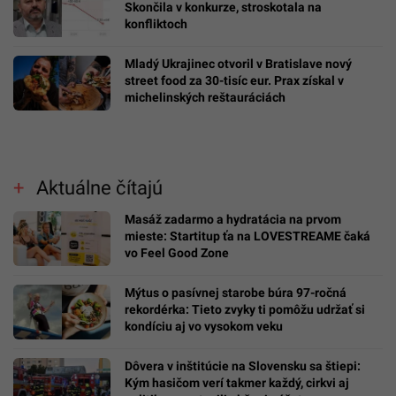
Skončila v konkurze, stroskotala na
konfliktoch
Mladý Ukrajinec otvoril v Bratislave nový
street food za 30-tisíc eur. Prax získal v
michelinských reštauráciách
Aktuálne čítajú
Masáž zadarmo a hydratácia na prvom
mieste: Startitup ťa na LOVESTREAME čaká
vo Feel Good Zone
Mýtus o pasívnej starobe búra 97-ročná
rekordérka: Tieto zvyky ti pomôžu udržať si
kondíciu aj vo vysokom veku
Dôvera v inštitúcie na Slovensku sa štiepi:
Kým hasičom verí takmer každý, cirkvi aj