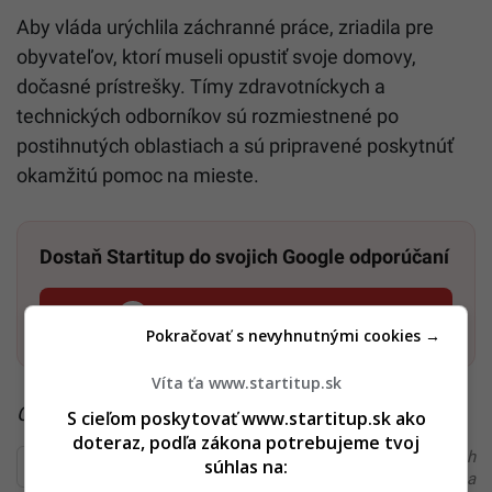
Aby vláda urýchlila záchranné práce, zriadila pre
obyvateľov, ktorí museli opustiť svoje domovy,
dočasné prístrešky. Tímy zdravotníckych a
technických odborníkov sú rozmiestnené po
postihnutých oblastiach a sú pripravené poskytnúť
okamžitú pomoc na mieste.
Dostaň Startitup do svojich Google odporúčaní
Pridať ako preferovaný zdroj
Startitup, odkaz sa otvorí v n
Pokračovať s nevyhnutnými cookies →
Víta ťa www.startitup.sk
Čítaj viac z kategórie:
Hlavné správy a aktuality
S cieľom poskytovať www.startitup.sk ako
doteraz, podľa zákona potrebujeme tvoj
Ďakujeme, že čítaš Startitup. V prípade, že máš postreh
súhlas na:
alebo si našiel v článku chybu, napíš nám na