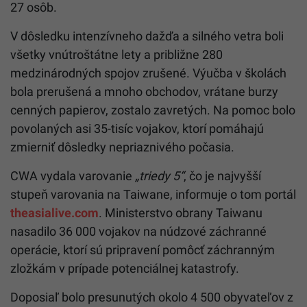
27 osôb.
V dôsledku intenzívneho dažďa a silného vetra boli
všetky vnútroštátne lety a približne 280
medzinárodných spojov zrušené. Výučba v školách
bola prerušená a mnoho obchodov, vrátane burzy
cenných papierov, zostalo zavretých. Na pomoc bolo
povolaných asi 35-tisíc vojakov, ktorí pomáhajú
zmierniť dôsledky nepriaznivého počasia.
CWA vydala varovanie
„triedy 5“
, čo je najvyšší
stupeň varovania na Taiwane, informuje o tom portál
theasialive.com
. Ministerstvo obrany Taiwanu
nasadilo 36 000 vojakov na núdzové záchranné
operácie, ktorí sú pripravení pomôcť záchranným
zložkám v prípade potenciálnej katastrofy.
Doposiaľ bolo presunutých okolo 4 500 obyvateľov z