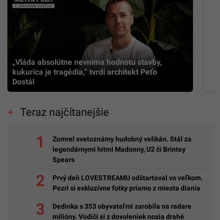
„Vláda absolútne nevníma hodnotu stavby,
kukurica je tragédia,” tvrdí architekt Peťo
Dostál
Teraz najčítanejšie
Zomrel svetoznámy hudobný velikán. Stál za
legendárnymi hitmi Madonny, U2 či Brintey
Spears
Prvý deň LOVESTREAMU odštartoval vo veľkom.
Pozri si exkluzívne fotky priamo z miesta diania
Dedinka s 353 obyvateľmi zarobila na radare
milióny. Vodiči si z dovoleniek nosia drahé