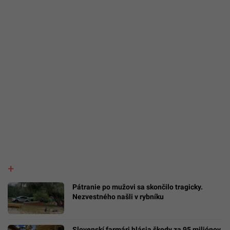
Pátranie po mužovi sa skončilo tragicky.
Nezvestného našli v rybníku
Slovenskí farmári hlásia škody za 95 miliónov