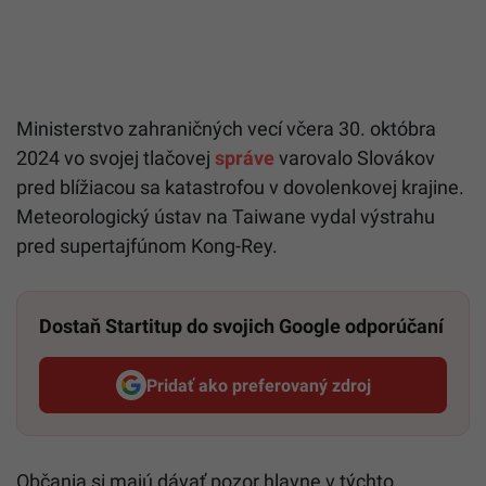
Ministerstvo zahraničných vecí včera 30. októbra
2024 vo svojej tlačovej
správe
varovalo Slovákov
pred blížiacou sa katastrofou v dovolenkovej krajine.
Meteorologický ústav na Taiwane vydal výstrahu
pred supertajfúnom Kong-Rey.
Dostaň Startitup do svojich Google odporúčaní
Pridať ako preferovaný zdroj
Startitup, odkaz sa otvorí v n
Občania si majú dávať pozor hlavne v týchto