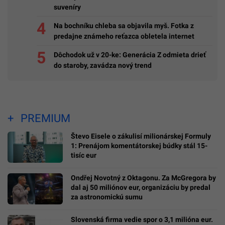
suveníry
Na bochníku chleba sa objavila myš. Fotka z
predajne známeho reťazca obletela internet
Dôchodok už v 20-ke: Generácia Z odmieta drieť
do staroby, zavádza nový trend
PREMIUM
Števo Eisele o zákulisí milionárskej Formuly
1: Prenájom komentátorskej búdky stál 15-
tisíc eur
Ondřej Novotný z Oktagonu. Za McGregora by
dal aj 50 miliónov eur, organizáciu by predal
za astronomickú sumu
Slovenská firma vedie spor o 3,1 milióna eur.