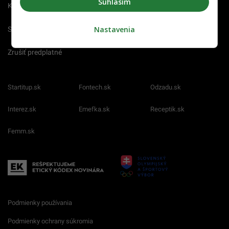
Súhlasím
Kariéra
Nastavenia
Spravovať notifikácie
Zrušiť predplatné
Startitup.sk
Fontech.sk
Odzadu.sk
Interez.sk
Emefka.sk
Receptik.sk
Femm.sk
Podmienky používania
Podmienky ochrany súkromia