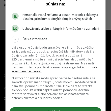
súhlas na:
Kariérna poradkyňa radí, ako sa im vyhnúť
Personalizovaná reklama a obsah, meranie reklamy a
obsahu, prieskum cieľových skupín a vývoj služieb
Uchovávanie alebo prístup k informáciám na zariadení
Ďalšie informácie
Vaše osobné údaje budú spracúvané a informácie z vášho
zariadenia (súbory cookie, jedinečné identifikátory a ďalšie
údaje o zariadení) môžu byť ukladané a používané
225 partnermi a môžu s nimi byť zdieľané alebo môžu byť
využívané konkrétne týmito webovými stránkami. My a naši
partneri môžeme používať presné údaje o geolokácii.
Pozrite
si zoznam partnerov.
Člen združenia IAB Slovakia
Niektorí dodávatelia môžu spracúvať vaše osobné údaje na
základe oprávneného záujmu, proti ktorému môžete vzniesť
námietku pomocou možností nižšie. Dole na tejto stránke
Kontakt
Inzercia
Cenník
alebo v ponuke webu nájdite odkaz, pomocou ktorého
môžete spravovať alebo odvolať súhlas v nastaveniach
ochrany súkromia a súborov cookie.
O nás
Redakcia
Nahlásiť
chybu