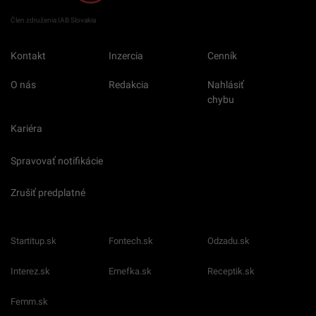
Člen združenia IAB Slovakia
Kontakt
Inzercia
Cenník
O nás
Redakcia
Nahlásiť
chybu
Kariéra
Spravovať notifikácie
Zrušiť predplatné
Startitup.sk
Fontech.sk
Odzadu.sk
Interez.sk
Emefka.sk
Receptik.sk
Femm.sk