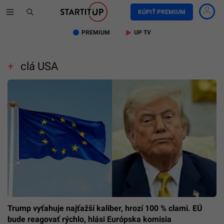
KÚPIŤ PREMIUM
PREMIUM
UP TV
clá USA
Trump vyťahuje najťažší kaliber, hrozí 100 % clami. EÚ
bude reagovať rýchlo, hlási Európska komisia