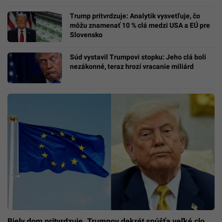
Trump pritvrdzuje: Analytik vysvetľuje, čo
môžu znamenať 10 % clá medzi USA a EÚ pre
Slovensko
Súd vystavil Trumpovi stopku: Jeho clá boli
nezákonné, teraz hrozí vracanie miliárd
Biely dom pritvrdzuje. Trumpov dekrét spúšťa veľké clo