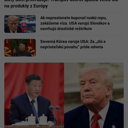
na produkty z Európy
Ak neprestanete kupovať ruskú ropu,
zakážeme víza. USA varujú Slovákov a
navrhujú drastické reštrikcie
Severná Kórea varuje USA: Za „zlú a
nepriateľskú povahu“ príde odveta