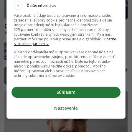
Ďalšie informácie
Vaše osobné údaje budú spracúvané a informácie z vášho
zariadenia (súbory cookie, jedinečné identifikátory a ďalšie
údaje o zariadení) môžu byť ukladané a používané
EÚ zvažuje plošné 10% clo na vývoz do USA, tvrdia
225 partnermi a môžu s nimi byť zdieľané alebo môžu byť
bruselskí vyjednávači
využívané konkrétne týmito webovými stránkami. My a naši
partneri môžeme používať presné údaje o geolokácii.
Pozrite
si zoznam partnerov.
Európa pripravuje obchodný úder na USA: V
hre sú clá za 100 miliárd eur
Niektorí dodávatelia môžu spracúvať vaše osobné údaje na
základe oprávneného záujmu, proti ktorému môžete vzniesť
námietku pomocou možností nižšie. Dole na tejto stránke
alebo v ponuke webu nájdite odkaz, pomocou ktorého
Trump sľubuje výrazné zníženie ciel na čínsky
môžete spravovať alebo odvolať súhlas v nastaveniach
tovar. Nulové hodnoty vylúčil
ochrany súkromia a súborov cookie.
Súhlasím
Nastavenia