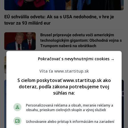
EÚ schválila odvetu: Ak sa s USA nedohodne, v hre je
tovar za 93 miliárd eur
Brusel pripravuje odvetu voči americkým
technologickým gigantom: Obchodná vojna s
Trumpom naberá na obrátkach
Pokračovať s nevyhnutnými cookies →
Nové tvrdé clá Trumpa: Výrobcovia čelia 50 a
200 % sankciám
Víta ťa www.startitup.sk
S cieľom poskytovať www.startitup.sk ako
doteraz, podľa zákona potrebujeme tvoj
súhlas na:
Personalizovaná reklama a obsah, meranie reklamy a
obsahu, prieskum cieľových skupín a vývoj služieb
Uchovávanie alebo prístup k informáciám na zariadení