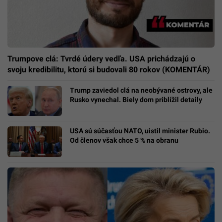
Trumpove clá: Tvrdé údery vedľa. USA prichádzajú o
svoju kredibilitu, ktorú si budovali 80 rokov (KOMENTÁR)
Trump zaviedol clá na neobývané ostrovy, ale
Rusko vynechal. Biely dom priblížil detaily
USA sú súčasťou NATO, uistil minister Rubio.
Od členov však chce 5 % na obranu