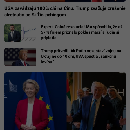
USA zavádzajú 100 % clá na Čínu. Trump zvažuje zrušenie
stretnutia so Si Ťin-pchingom
Expert: Colná revolúcia USA spôsobila, že až
57 % firiem priznalo pokles marží a ľudia si
priplatia
Trump pritvrdil: Ak Putin nezastaví vojnu na
Ukrajine do 10 dní, USA spustia „sankčnú
lavínu“