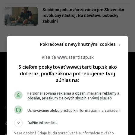
Sociálna poisťovňa zavádza pre Slovensko
revolučný nástroj. Na návštevu pobočky
zabudni
Pokračovať s nevyhnutnými cookies →
Víta ťa www.startitup.sk
S cieľom poskytovať www.startitup.sk ako
doteraz, podľa zákona potrebujeme tvoj
súhlas na:
Personalizovaná reklama a obsah, meranie reklamy a
obsahu, prieskum cieľových skupín a vývoj služieb
Člen združenia IAB Slovakia
Uchovávanie alebo prístup k informáciám na zariadení
Ďalšie informácie
Kontakt
Inzercia
Cenník
Vaše osobné údaje budú spracúvané a informácie z vášho