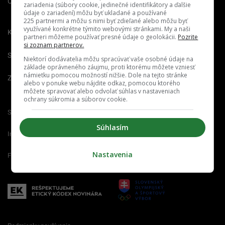
O nás
Redakcia
Nahlásiť
zariadenia (súbory cookie, jedinečné identifikátory a ďalšie
chybu
údaje o zariadení) môžu byť ukladané a používané
225 partnermi a môžu s nimi byť zdieľané alebo môžu byť
využívané konkrétne týmito webovými stránkami. My a naši
Kariéra
partneri môžeme používať presné údaje o geolokácii.
Pozrite
si zoznam partnerov.
Spravovať notifikácie
Niektorí dodávatelia môžu spracúvať vaše osobné údaje na
základe oprávneného záujmu, proti ktorému môžete vzniesť
námietku pomocou možností nižšie. Dole na tejto stránke
Zrušiť predplatné
alebo v ponuke webu nájdite odkaz, pomocou ktorého
môžete spravovať alebo odvolať súhlas v nastaveniach
ochrany súkromia a súborov cookie.
Startitup.sk
Fontech.sk
Odzadu.sk
Súhlasím
Interez.sk
Emefka.sk
Receptik.sk
Nastavenia
Femm.sk