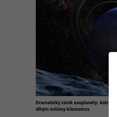
Dramatický zánik exoplanéty: Astronó
dlhým milióny kilometrov