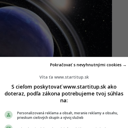
Pokračovať s nevyhnutnými cookies →
Víta ťa www.startitup.sk
S cieľom poskytovať www.startitup.sk ako
doteraz, podľa zákona potrebujeme tvoj súhlas
na:
movia pozorujú rozpadajúci sa svet s chvostom
Personalizovaná reklama a obsah, meranie reklamy a obsahu,
prieskum cieľových skupín a vývoj služieb