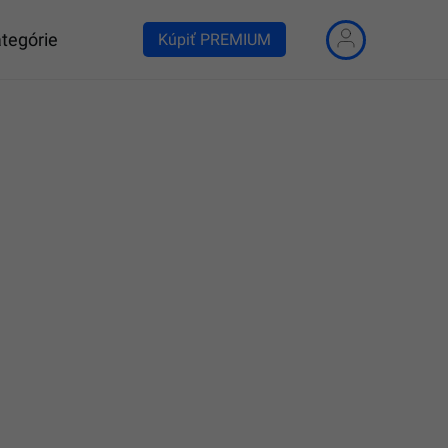
tegórie
Kúpiť PREMIUM