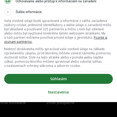
Uchovávanie alebo prístup k informáciám na zariadení
er pracoval v NASA: Vysvetlil nám, čo sa stane s
 keď vyhasne Slnko
Ďalšie informácie
Vaše osobné údaje budú spracúvané a informácie z vášho zariadenia
(súbory cookie, jedinečné identifikátory a ďalšie údaje o zariadení) môžu
byť ukladané a používané 225 partnermi a môžu s nimi byť zdieľané
alebo môžu byť využívané konkrétne týmito webovými stránkami. My
a naši partneri môžeme používať presné údaje o geolokácii.
Pozrite si
zoznam partnerov.
Niektorí dodávatelia môžu spracúvať vaše osobné údaje na základe
oprávneného záujmu, proti ktorému môžete vzniesť námietku pomocou
možností nižšie. Dole na tejto stránke alebo v ponuke webu nájdite
odkaz, pomocou ktorého môžete spravovať alebo odvolať súhlas
v nastaveniach ochrany súkromia a súborov cookie.
Súhlasím
Nastavenia
O nás
Redakcia
ovať notifikácie
Zrušiť predplatné