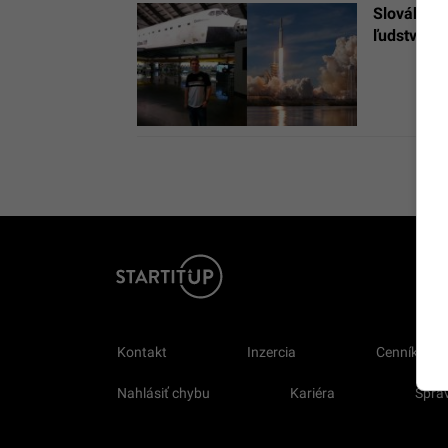
Slovák Pet
ľudstvom,
Kontakt
Inzercia
Cenník
Nahlásiť chybu
Kariéra
Sprav