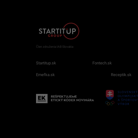
Člen združenia IAB Slovakia
Startitup.sk
Fontech.sk
Emefka.sk
Receptik.sk