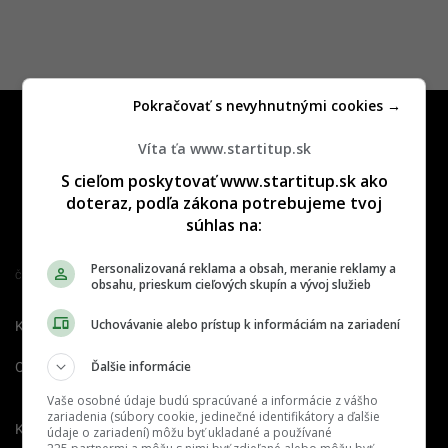
Pokračovať s nevyhnutnými cookies →
Víta ťa www.startitup.sk
S cieľom poskytovať www.startitup.sk ako
doteraz, podľa zákona potrebujeme tvoj
súhlas na:
Personalizovaná reklama a obsah, meranie reklamy a
Člen združenia IAB Slovakia
obsahu, prieskum cieľových skupín a vývoj služieb
Uchovávanie alebo prístup k informáciám na zariadení
Kontakt
Inzercia
Cenník
Ďalšie informácie
O nás
Redakcia
Nahlásiť
chybu
Vaše osobné údaje budú spracúvané a informácie z vášho
zariadenia (súbory cookie, jedinečné identifikátory a ďalšie
Kariéra
údaje o zariadení) môžu byť ukladané a používané