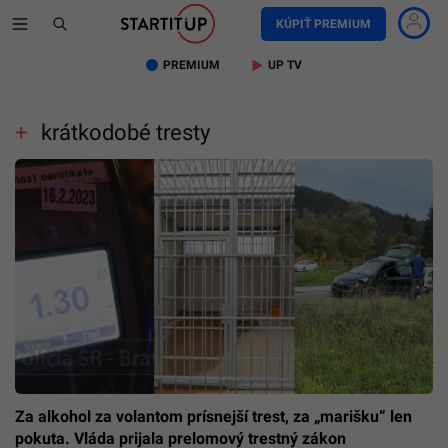
KÚPIŤ PREMIUM
PREMIUM
UP TV
krátkodobé tresty
Za alkohol za volantom prísnejší trest, za „marišku“ len
pokuta. Vláda prijala prelomový trestný zákon