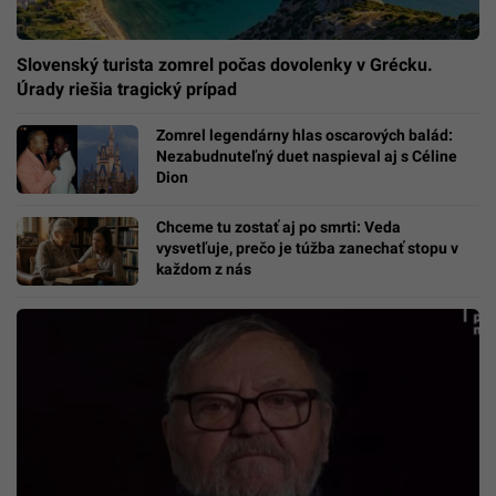
Slovenský turista zomrel počas dovolenky v Grécku.
Úrady riešia tragický prípad
Zomrel legendárny hlas oscarových balád:
Nezabudnuteľný duet naspieval aj s Céline
Dion
Chceme tu zostať aj po smrti: Veda
vysvetľuje, prečo je túžba zanechať stopu v
každom z nás