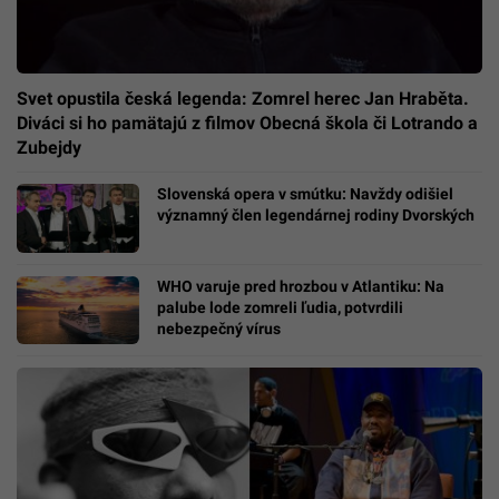
Svet opustila česká legenda: Zomrel herec Jan Hraběta.
Diváci si ho pamätajú z filmov Obecná škola či Lotrando a
Zubejdy
Slovenská opera v smútku: Navždy odišiel
významný člen legendárnej rodiny Dvorských
WHO varuje pred hrozbou v Atlantiku: Na
palube lode zomreli ľudia, potvrdili
nebezpečný vírus