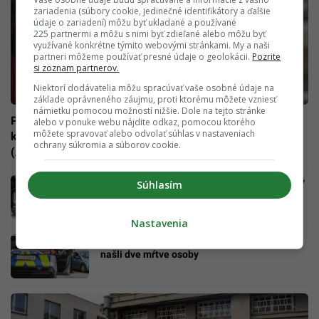
zariadenia (súbory cookie, jedinečné identifikátory a ďalšie
údaje o zariadení) môžu byť ukladané a používané
225 partnermi a môžu s nimi byť zdieľané alebo môžu byť
využívané konkrétne týmito webovými stránkami. My a naši
partneri môžeme používať presné údaje o geolokácii.
Pozrite
si zoznam partnerov.
Niektorí dodávatelia môžu spracúvať vaše osobné údaje na
základe oprávneného záujmu, proti ktorému môžete vzniesť
námietku pomocou možností nižšie. Dole na tejto stránke
Päť scenárov po smrti Chameneího: Iránsky režim je
alebo v ponuke webu nájdite odkaz, pomocou ktorého
môžete spravovať alebo odvolať súhlas v nastaveniach
konštruovaný tak, aby prežil aj bez najvyššieho vodcu
ochrany súkromia a súborov cookie.
(ANALÝZA)
Vo veku 83 rokov zomrel významný slovenský
Súhlasím
sochár. Okolo jeho diel chodia Slováci denne
Nastavenia
Tragický nález na východe Slovenska. V aute
našli dve mŕtve osoby