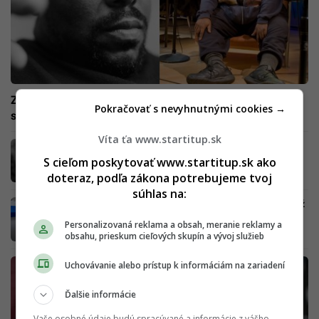
Zomrel „krstný otec hip-hopu“. Ovplyvnil generácie, po
Pokračovať s nevyhnutnými cookies →
sebe zanechal megahit aj vážne obvinenia
Víta ťa www.startitup.sk
Vo veku 95 rokov zomrel legendárny herec.
Zahral si vo Vinnetouovi
S cieľom poskytovať www.startitup.sk ako
doteraz, podľa zákona potrebujeme tvoj
súhlas na:
Tragédia na Liptove pred salašom: Nahý muž
si mal spôsobiť zranenia, podľahol im na
Personalizovaná reklama a obsah, meranie reklamy a
mieste
obsahu, prieskum cieľových skupín a vývoj služieb
Uchovávanie alebo prístup k informáciám na zariadení
Ďalšie informácie
Vaše osobné údaje budú spracúvané a informácie z vášho