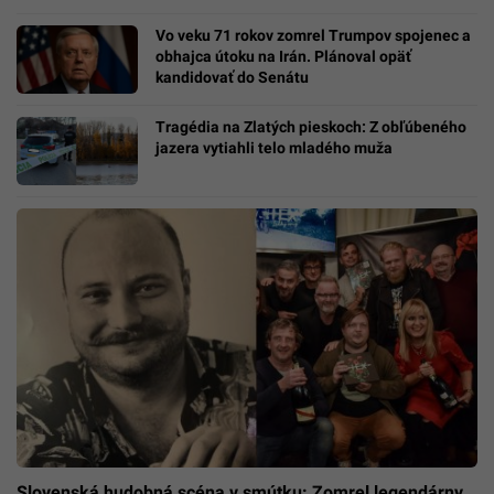
Vo veku 71 rokov zomrel Trumpov spojenec a
obhajca útoku na Irán. Plánoval opäť
kandidovať do Senátu
Tragédia na Zlatých pieskoch: Z obľúbeného
jazera vytiahli telo mladého muža
Slovenská hudobná scéna v smútku: Zomrel legendárny