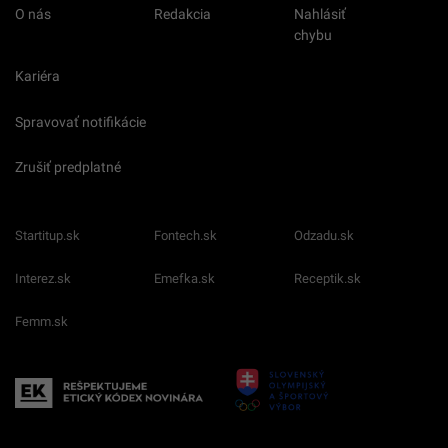
O nás
Redakcia
Nahlásiť
chybu
Kariéra
Spravovať notifikácie
Zrušiť predplatné
Startitup.sk
Fontech.sk
Odzadu.sk
Interez.sk
Emefka.sk
Receptik.sk
Femm.sk