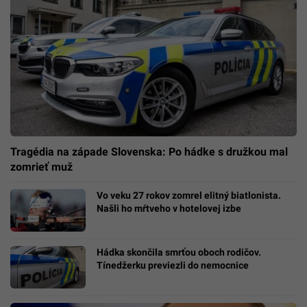
Tragédia na západe Slovenska: Po hádke s družkou mal
zomrieť muž
Vo veku 27 rokov zomrel elitný biatlonista.
Našli ho mŕtveho v hotelovej izbe
Hádka skončila smrťou oboch rodičov.
Tínedžerku previezli do nemocnice