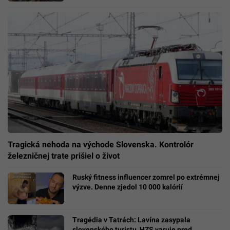
Tragická nehoda na východe Slovenska. Kontrolór
železničnej trate prišiel o život
Ruský fitness influencer zomrel po extrémnej
výzve. Denne zjedol 10 000 kalórií
Tragédia v Tatrách: Lavína zasypala
slovenského turistu, HZS varuje pred