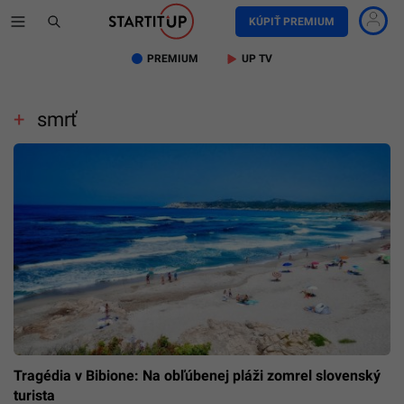
KÚPIŤ PREMIUM
PREMIUM
UP TV
smrť
Tragédia v Bibione: Na obľúbenej pláži zomrel slovenský
turista