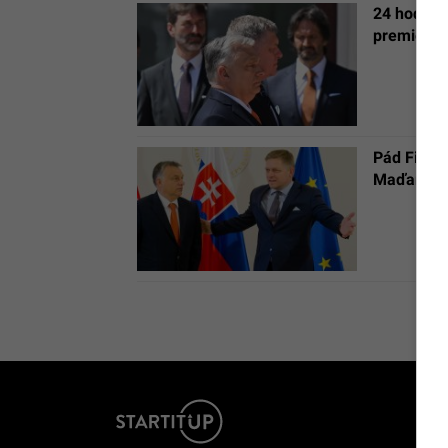
24 hodín p
premiérov
Pád Ficov
Maďarskom