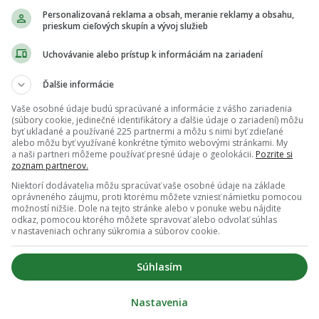
red kľúčovými voľbami: Fico zverejnil odkaz
Personalizovaná reklama a obsah, meranie reklamy a obsahu,
i Orbánovi
prieskum cieľových skupín a vývoj služieb
Uchovávanie alebo prístup k informáciám na zariadení
Ďalšie informácie
Vaše osobné údaje budú spracúvané a informácie z vášho zariadenia
ho spojenca Orbána môže ohroziť vzťahy s
(súbory cookie, jedinečné identifikátory a ďalšie údaje o zariadení) môžu
. Problémy nezmizli, varujú analytici
byť ukladané a používané 225 partnermi a môžu s nimi byť zdieľané
alebo môžu byť využívané konkrétne týmito webovými stránkami. My
a naši partneri môžeme používať presné údaje o geolokácii.
Pozrite si
zoznam partnerov.
Niektorí dodávatelia môžu spracúvať vaše osobné údaje na základe
oprávneného záujmu, proti ktorému môžete vzniesť námietku pomocou
možností nižšie. Dole na tejto stránke alebo v ponuke webu nájdite
odkaz, pomocou ktorého môžete spravovať alebo odvolať súhlas
v nastaveniach ochrany súkromia a súborov cookie.
Súhlasím
Nastavenia