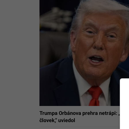
Trumpa Orbánova prehra netrápi: „Mysl
človek,“ uviedol