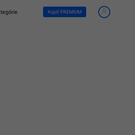
tegórie
Kúpiť PREMIUM