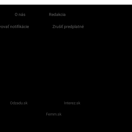
O nás
Redakcia
ovať notifikácie
Zrušiť predplatné
Odzadu.sk
Interez.sk
Femm.sk