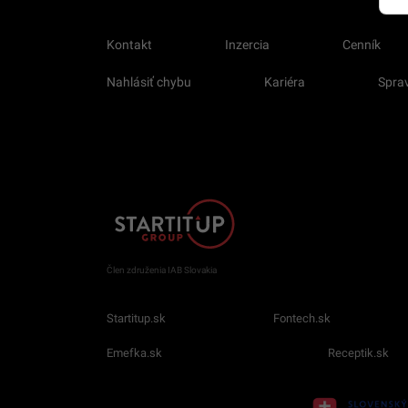
Kontakt
Inzercia
Cenník
Nahlásiť chybu
Kariéra
Sprav
Člen združenia IAB Slovakia
Startitup.sk
Fontech.sk
Emefka.sk
Receptik.sk