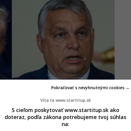
Pokračovať s nevyhnutnými cookies →
Víta ťa www.startitup.sk
S cieľom poskytovať www.startitup.sk ako
ím, že ten nový to zvládne dobre – je to dobrý
doteraz, podľa zákona potrebujeme tvoj súhlas
na: