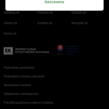
Nastavenia
Startitup.sk
Fontech.sk
Odzadu.sk
Interez.sk
Emefka.sk
Receptik.sk
Femm.sk
Podmienky používania
Podmienky ochrany súkromia
Nastavenia Cookies
Vyhlásenie o prístupnosti
Pravidlá používania súborov Cookies