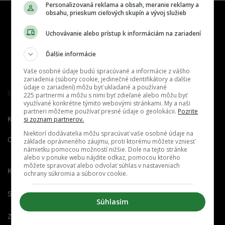
Personalizovaná reklama a obsah, meranie reklamy a
obsahu, prieskum cieľových skupín a vývoj služieb
Uchovávanie alebo prístup k informáciám na zariadení
Ďalšie informácie
Vaše osobné údaje budú spracúvané a informácie z vášho
zariadenia (súbory cookie, jedinečné identifikátory a ďalšie
údaje o zariadení) môžu byť ukladané a používané
Člen združenia IAB Slovakia
225 partnermi a môžu s nimi byť zdieľané alebo môžu byť
využívané konkrétne týmito webovými stránkami. My a naši
partneri môžeme používať presné údaje o geolokácii.
Pozrite
Kontakt
Inzercia
Cenník
si zoznam partnerov.
Niektorí dodávatelia môžu spracúvať vaše osobné údaje na
O nás
Redakcia
Nahlásiť
základe oprávneného záujmu, proti ktorému môžete vzniesť
námietku pomocou možností nižšie. Dole na tejto stránke
chybu
alebo v ponuke webu nájdite odkaz, pomocou ktorého
môžete spravovať alebo odvolať súhlas v nastaveniach
Kariéra
ochrany súkromia a súborov cookie.
Spravovať notifikácie
Súhlasím
Zrušiť predplatné