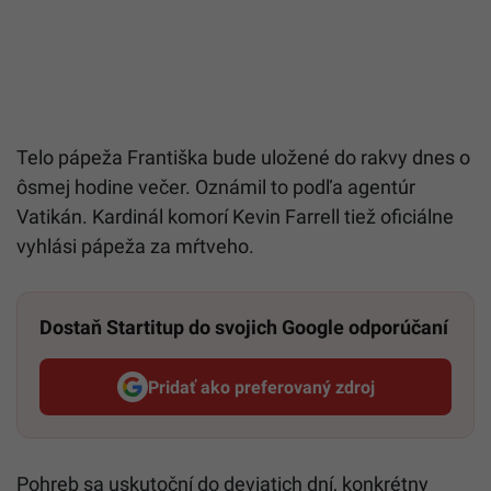
Telo pápeža Františka bude uložené do rakvy dnes o
ôsmej hodine večer. Oznámil to podľa agentúr
Vatikán. Kardinál komorí Kevin Farrell tiež oficiálne
vyhlási pápeža za mŕtveho.
Dostaň Startitup do svojich Google odporúčaní
Pridať ako preferovaný zdroj
Startitup, odkaz sa otvorí v n
Pohreb sa uskutoční do deviatich dní, konkrétny