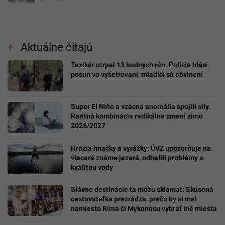
Aktuálne čítajú
Taxikár utrpel 13 bodných rán. Polícia hlási
posun vo vyšetrovaní, mladíci sú obvinení
Super El Niño a vzácna anomália spojili sily.
Raritná kombinácia radikálne zmení zimu
2026/2027
Hrozia hnačky a vyrážky: ÚVZ upozorňuje na
viaceré známe jazerá, odhalili problémy s
kvalitou vody
Slávne destinácie ťa môžu sklamať: Skúsená
cestovateľka prezrádza, prečo by si mal
namiesto Ríma či Mykonosu vybrať iné miesta