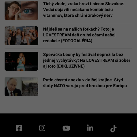
Tichý zlodej zraku hrozí tisícom Slovákov:
Vedci objavili nečakanú kombináciu
vitamínov, ktorá chráni zrakový nerv
Nájdeš sa na našich fotkách? Toto je
LOVESTREAM deň druhý očami našej
redakcie (FOTOGALÉRIA)
Speváčka Leony by festival neprežila bez
jednej vychytávky: Na LOVESTREAM si zober
aj toto (EXKLUZÍVNE)
Putin chystá anexiu v ďalšej krajine. Štyri
štáty NATO varujú pred hrozbou pre Európu