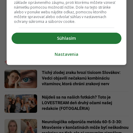
základe oprávneného záujmu, proti ktorému môžete vzniesť
námietku pomocou možností nižšie. Dole na tejto stránke
alebo v ponuke webu nájdite odkaz, pomocou ktorého
môžete spravovať alebo odvolať súhlas v nastaveniach
ochrany súkromia a súborov cookie.
Súhlasím
Nastavenia
Tichý zlodej zraku hrozí tisícom Slovákov:
Vedci objavili nečakanú kombináciu
vitamínov, ktorá chráni zrakový nerv
Nájdeš sa na našich fotkách? Toto je
LOVESTREAM deň druhý očami našej
redakcie (FOTOGALÉRIA)
Neurologička odporúča metódu 60-5-3-30:
Mravčenie v končatinách môže byť neškodnou
reakciou na tlak, ale aj varovným signálom