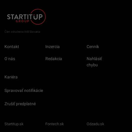
Člen združenia IAB Slovakia
Kontakt
Inzercia
Cenník
O nás
Redakcia
Nahlásiť
chybu
Kariéra
Spravovať notifikácie
Zrušiť predplatné
Startitup.sk
Fontech.sk
Odzadu.sk