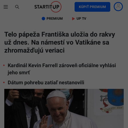
KÚPIŤ PREMIUM
PREMIUM
UP TV
Telo pápeža Františka uložia do rakvy
už dnes. Na námestí vo Vatikáne sa
zhromažďujú veriaci
Kardinál Kevin Farrell zároveň oficiálne vyhlási
jeho smrť
Dátum pohrebu zatiaľ nestanovili