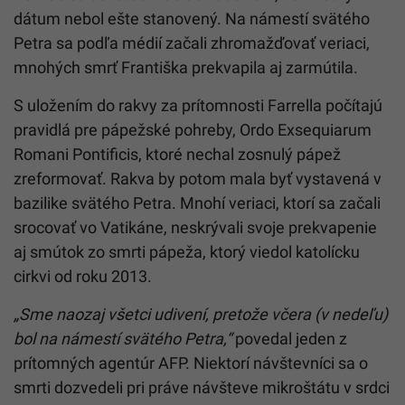
dátum nebol ešte stanovený. Na námestí svätého
Petra sa podľa médií začali zhromažďovať veriaci,
mnohých smrť Františka prekvapila aj zarmútila.
S uložením do rakvy za prítomnosti Farrella počítajú
pravidlá pre pápežské pohreby, Ordo Exsequiarum
Romani Pontificis, ktoré nechal zosnulý pápež
zreformovať. Rakva by potom mala byť vystavená v
bazilike svätého Petra. Mnohí veriaci, ktorí sa začali
srocovať vo Vatikáne, neskrývali svoje prekvapenie
aj smútok zo smrti pápeža, ktorý viedol katolícku
cirkvi od roku 2013.
„Sme naozaj všetci udivení, pretože včera (v nedeľu)
bol na námestí svätého Petra,“
povedal jeden z
prítomných agentúr AFP. Niektorí návštevníci sa o
smrti dozvedeli pri práve návšteve mikroštátu v srdci