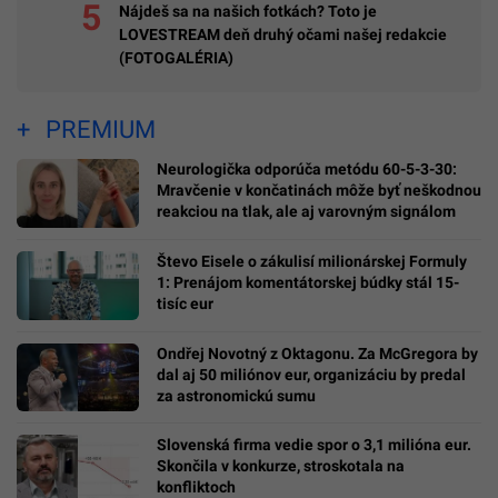
Nájdeš sa na našich fotkách? Toto je
LOVESTREAM deň druhý očami našej redakcie
(FOTOGALÉRIA)
PREMIUM
Neurologička odporúča metódu 60-5-3-30:
Mravčenie v končatinách môže byť neškodnou
reakciou na tlak, ale aj varovným signálom
Števo Eisele o zákulisí milionárskej Formuly
1: Prenájom komentátorskej búdky stál 15-
tisíc eur
Ondřej Novotný z Oktagonu. Za McGregora by
dal aj 50 miliónov eur, organizáciu by predal
za astronomickú sumu
Slovenská firma vedie spor o 3,1 milióna eur.
Skončila v konkurze, stroskotala na
konfliktoch