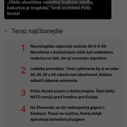
„Vláda absolútne nevníma hodnotu stavby,
kukurica je tragédia,” tvrdí architekt Peťo
Dostál
Teraz najčítanejšie
Neurologička odporúča metódu 60-5-3-30:
Mravčenie v končatinách môže byť neškodnou
reakciou na tlak, ale aj varovným signálom
Lekárka prezrádza: Tieto vyšetrenia by si vo veku
30, 40, 50 a 60 rokoch mal absolvovať, dokážu
odhaliť zákerné ochorenia
Putin chystá anexiu v ďalšej krajine. Štyri štáty
NATO varujú pred hrozbou pre Európu
Na Slovensku sa šíri nebezpečný gigant z
Kaukazu: Pozor na rastlinu, ktorej dotyk
spôsobuje bolestivé pľuzgiere