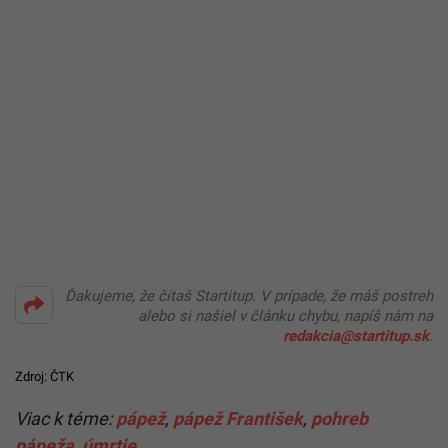
Ďakujeme, že čítaš Startitup. V prípade, že máš postreh
alebo si našiel v článku chybu, napíš nám na
redakcia@startitup.sk
.
Zdroj: ČTK
Viac k téme:
pápež
,
pápež František
,
pohreb
pápeža
,
úmrtie