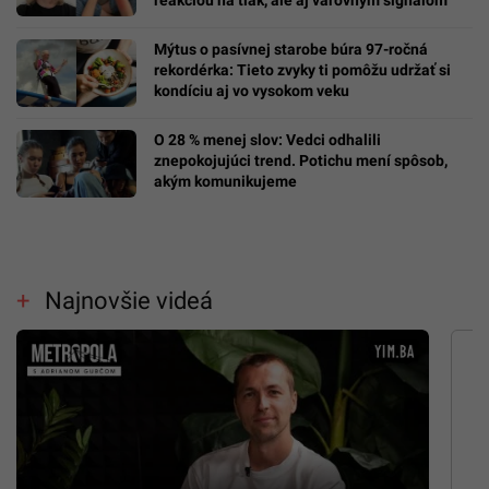
Mýtus o pasívnej starobe búra 97-ročná
rekordérka: Tieto zvyky ti pomôžu udržať si
kondíciu aj vo vysokom veku
O 28 % menej slov: Vedci odhalili
znepokojujúci trend. Potichu mení spôsob,
akým komunikujeme
Najnovšie videá