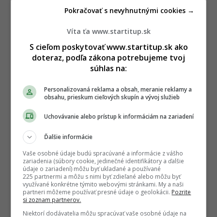
Pokračovať s nevyhnutnými cookies →
Víta ťa www.startitup.sk
S cieľom poskytovať www.startitup.sk ako
doteraz, podľa zákona potrebujeme tvoj
súhlas na:
Personalizovaná reklama a obsah, meranie reklamy a
obsahu, prieskum cieľových skupín a vývoj služieb
Uchovávanie alebo prístup k informáciám na zariadení
Ďalšie informácie
Vaše osobné údaje budú spracúvané a informácie z vášho
zariadenia (súbory cookie, jedinečné identifikátory a ďalšie
údaje o zariadení) môžu byť ukladané a používané
225 partnermi a môžu s nimi byť zdieľané alebo môžu byť
využívané konkrétne týmito webovými stránkami. My a naši
partneri môžeme používať presné údaje o geolokácii.
Pozrite
si zoznam partnerov.
Niektorí dodávatelia môžu spracúvať vaše osobné údaje na