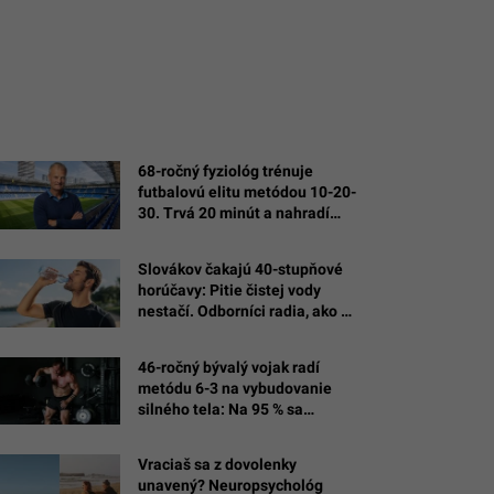
68-ročný fyziológ trénuje
futbalovú elitu metódou 10-20-
30. Trvá 20 minút a nahradí
hodiny behu
Slovákov čakajú 40-stupňové
horúčavy: Pitie čistej vody
nestačí. Odborníci radia, ako sa
správne hydratovať
46-ročný bývalý vojak radí
metódu 6-3 na vybudovanie
silného tela: Na 95 % sa
dostaneš tam, kam sa chceš
Vraciaš sa z dovolenky
unavený? Neuropsychológ