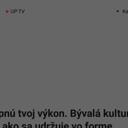
UP TV
Ka
pnú tvoj výkon. Bývalá kultu
, ako sa udržuje vo forme