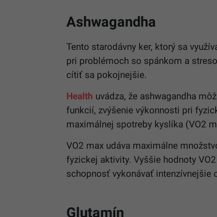
Ashwagandha
Tento starodávny ker, ktorý sa využí
pri problémoch so spánkom a stres
cítiť sa pokojnejšie.
Health
uvádza, že ashwagandha môže 
funkcií, zvýšenie výkonnosti pri fyzi
maximálnej spotreby kyslíka (VO2 ma
VO2 max udáva maximálne množstvo k
fyzickej aktivity. Vyššie hodnoty VO
schopnosť vykonávať intenzívnejšie c
Glutamín