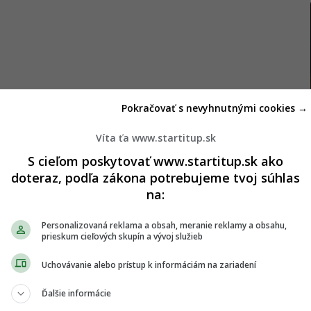
ou svalového a mozgového tkaniva, môže skrátiť
Pokračovať s nevyhnutnými cookies →
obzvlášť prínosné pre športovcov, ktorí majú
Víta ťa www.startitup.sk
dza
Cleveland Clinic
, kreatín zabezpečuje nepretržitý
S cieľom poskytovať www.startitup.sk ako
í trénovať intenzívnejšie a dlhšie bez rýchleho
doteraz, podľa zákona potrebujeme tvoj súhlas
na:
presahujúce fitness centrá. Bolo zistené, že
Personalizovaná reklama a obsah, meranie reklamy a obsahu,
ie mozgu, čím zlepšuje výsledky v kognitívnych
prieskum cieľových skupín a vývoj služieb
ežné štúdie dokonca naznačujú jeho potenciál v
Uchovávanie alebo prístup k informáciám na zariadení
žku.
Ďalšie informácie
kreatínu denne. Presná odporúčaná dávka sa môže