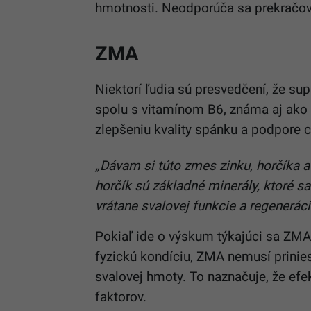
hmotnosti. Neodporúča sa prekračov
ZMA
Niektorí ľudia sú presvedčení, že s
spolu s vitamínom B6, známa aj ako Z
zlepšeniu kvality spánku a podpore c
„Dávam si túto zmes zinku, horčíka a 
horčík sú základné minerály, ktoré s
vrátane svalovej funkcie a regeneráci
Pokiaľ ide o výskum týkajúci sa ZMA
fyzickú kondíciu, ZMA nemusí prinies
svalovej hmoty. To naznačuje, že ef
faktorov.