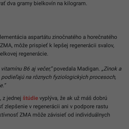
ať dva gramy bielkovín na kilogram.
uplementácia aspartátu zinočnatého a horečnatého
MA, môže prispieť k lepšej regenerácii svalov,
elkovej regenerácie.
vitamínu B6 aj večer,“
povedala Madigan.
„Zinok a
a podieľajú na rôznych fyziologických procesoch,
e.“
, z jednej
štúdie
vyplýva, že ak už máš dobrú
ť zlepšenie v regenerácii ani v podpore rastu
ektívnosť ZMA môže závisieť od individuálnych