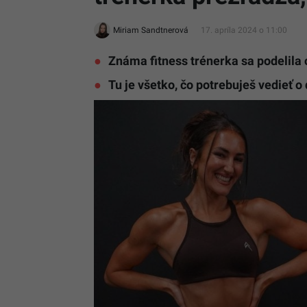
Miriam Sandtnerová
17. apríla 2024 o 11:00
Známa fitness trénerka sa podelila
Tu je všetko, čo potrebuješ vedieť