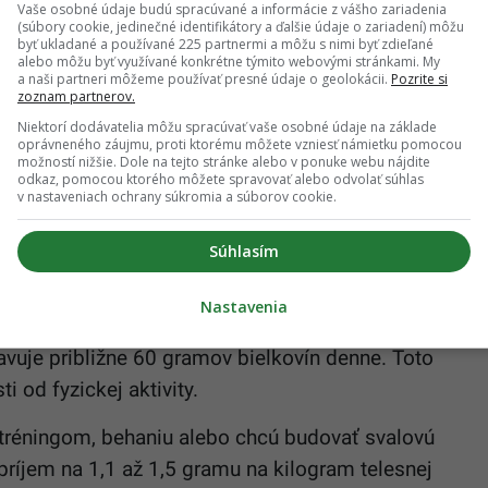
Vaše osobné údaje budú spracúvané a informácie z vášho zariadenia
ti a úrovne fyzickej aktivity, ale vo všeobecnosti je
(súbory cookie, jedinečné identifikátory a ďalšie údaje o zariadení) môžu
byť ukladané a používané 225 partnermi a môžu s nimi byť zdieľané
čný a dobre tolerovateľný.
alebo môžu byť využívané konkrétne týmito webovými stránkami. My
a naši partneri môžeme používať presné údaje o geolokácii.
Pozrite si
zoznam partnerov.
Niektorí dodávatelia môžu spracúvať vaše osobné údaje na základe
oprávneného záujmu, proti ktorému môžete vzniesť námietku pomocou
možností nižšie. Dole na tejto stránke alebo v ponuke webu nájdite
odkaz, pomocou ktorého môžete spravovať alebo odvolať súhlas
 makroživín, zohráva viacero kritických úloh v
v nastaveniach ochrany súkromia a súborov cookie.
m 1,5 odmerky srvátkového proteínu k raňajkám,“
o skvelý spôsob, ako si zabezpečiť potrebný príjem
Súhlasím
kalórií, a zároveň podporuje pocit sýtosti.“
Nastavenia
 0,8 gramu na kilogram telesnej hmotnosti, čo pre
vuje približne 60 gramov bielkovín denne. Toto
i od fyzickej aktivity.
m tréningom, behaniu alebo chcú budovať svalovú
ríjem na 1,1 až 1,5 gramu na kilogram telesnej