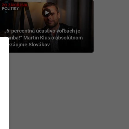
„6-percentná účasť vo voľbách je
hanba!“ Martin Klus o absolútnom
nezáujme Slovákov