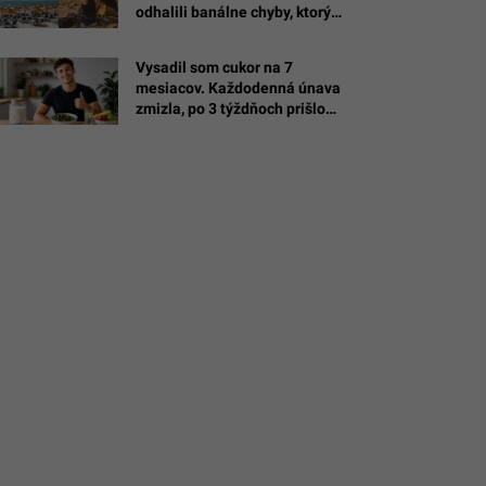
odhalili banálne chyby, ktorými
si zbytočne ničíš oddych
Vysadil som cukor na 7
m/hayleymadiganfitness,
mesiacov. Každodenná únava
zmizla, po 3 týždňoch prišlo
najväčšie prekvapenie
(EXPERIMENT)