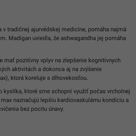
va v tradičnej ajurvédskej medicíne, pomáha najmä
om. Madigan uviedla, že ashwagandha jej pomáha
mať pozitívny vplyv na zlepšenie kognitívnych
ckých aktivitách a dokonca aj na zvýšenie
x), ktorá koreluje s dlhovekosťou.
yslíka, ktoré sme schopní využiť počas vrcholnej
2 max naznačujú lepšiu kardiovaskulárnu kondíciu a
vičenia bez pocitu únavy.