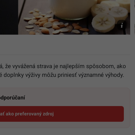
Instagra
Freepik
á, že vyvážená strava je najlepším spôsobom, ako
oré doplnky výživy môžu priniesť významné výhody.
 odporúčaní
dať ako preferovaný zdroj
Startitup, odkaz sa otvorí v novom okne