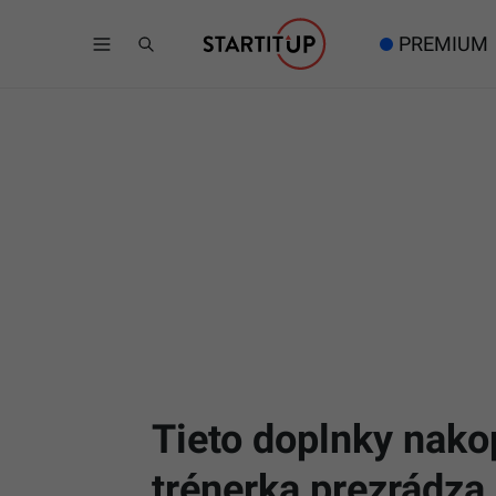
PREMIUM
Tieto doplnky nako
trénerka prezrádza