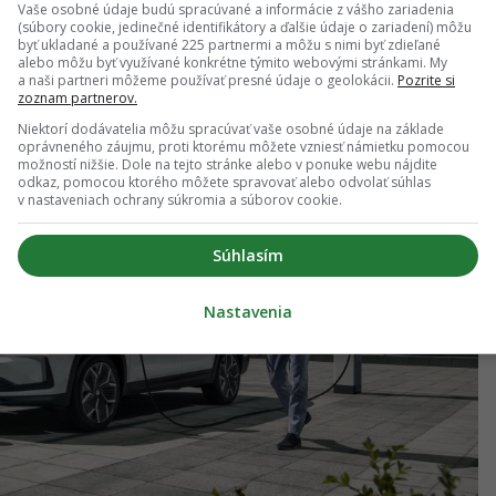
Vaše osobné údaje budú spracúvané a informácie z vášho zariadenia
(súbory cookie, jedinečné identifikátory a ďalšie údaje o zariadení) môžu
byť ukladané a používané 225 partnermi a môžu s nimi byť zdieľané
alebo môžu byť využívané konkrétne týmito webovými stránkami. My
a naši partneri môžeme používať presné údaje o geolokácii.
Pozrite si
zoznam partnerov.
Niektorí dodávatelia môžu spracúvať vaše osobné údaje na základe
oprávneného záujmu, proti ktorému môžete vzniesť námietku pomocou
možností nižšie. Dole na tejto stránke alebo v ponuke webu nájdite
odkaz, pomocou ktorého môžete spravovať alebo odvolať súhlas
v nastaveniach ochrany súkromia a súborov cookie.
Súhlasím
Nastavenia