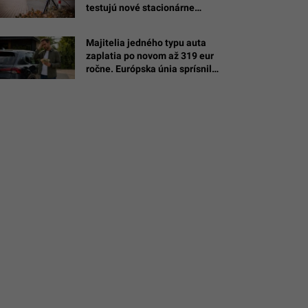
testujú nové stacionárne
radary, Waze ti už nemusí
pomôcť
Majitelia jedného typu auta
zaplatia po novom až 319 eur
o
ročne. Európska únia sprísnila
pravidlá