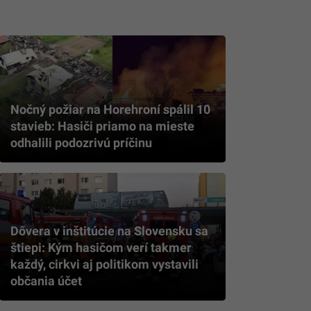
Nočný požiar na Horehroní spálil 10
stavieb: Hasiči priamo na mieste
odhalili podozrivú príčinu
Dôvera v inštitúcie na Slovensku sa
štiepi: Kým hasičom verí takmer
každý, cirkvi aj politikom vystavili
občania účet