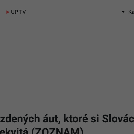
UP TV
Ka
dených áut, ktoré si Slováci
prekvitá (ZOZNAM)