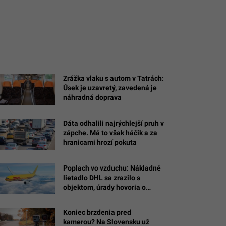
Zrážka vlaku s autom v Tatrách:
Úsek je uzavretý, zavedená je
náhradná doprava
Dáta odhalili najrýchlejší pruh v
zápche. Má to však háčik a za
hranicami hrozí pokuta
Poplach vo vzduchu: Nákladné
lietadlo DHL sa zrazilo s
objektom, úrady hovoria o
drone s výbušninou
Koniec brzdenia pred
kamerou? Na Slovensku už