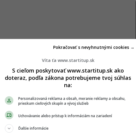
Pokračovať s nevyhnutnými cookies →
ré si Slováci zamilovali. Portál
AutoBild.sk
Víta ťa www.startitup.sk
azdených rokov. Z 10 – 11-ročných vozidiel
S cieľom poskytovať www.startitup.sk ako
 V kategórii áut, ktoré sú používané 8 až 9 rokov,
doteraz, podľa zákona potrebujeme tvoj súhlas
wagen a Honda, no pribudlo k nim aj Mini.
na:
váci v značkách Mazda a Mini, no v kategórii od 4
Personalizovaná reklama a obsah, meranie reklamy a obsahu,
al márne. Slováci si v tejto kategórii chvália Škodu,
prieskum cieľových skupín a vývoj služieb
ky Volkswagen, Toyota a Kia, ktoré Slováci najviac
Uchovávanie alebo prístup k informáciám na zariadení
.
Ďalšie informácie