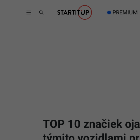
PREMIUM
TOP 10 značiek ojaz
týmito vozidlami 