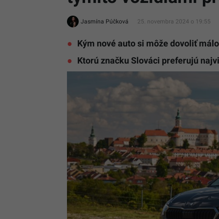
Jasmína Púčková
25. novembra 2024 o 19:55
Kým nové auto si môže dovoliť málo
Ktorú značku Slováci preferujú najv