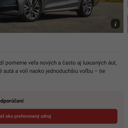
Škoda
Octavia
Škoda
Auto
Slovensk
dí pomerne veľa nových a často aj luxusných áut,
 autá a volí naoko jednoduchšiu voľbu – tie
 odporúčaní
dať ako preferovaný zdroj
Startitup, odkaz sa otvorí v novom okne