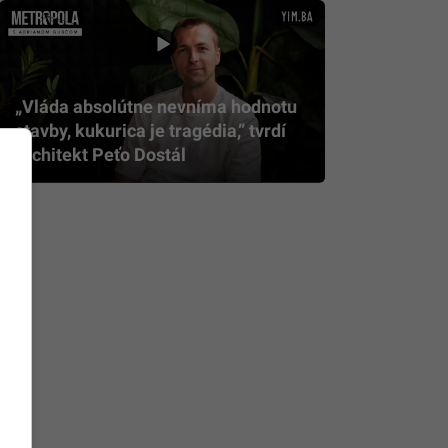
„Vláda absolútne nevníma hodnotu
stavby, kukurica je tragédia,” tvrdí
architekt Peťo Dostál