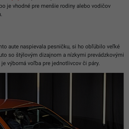
lebo je vhodné pre menšie rodiny alebo vodičov
​.
to aute naspievala pesničku, si ho obľúbilo veľké
uto so štýlovým dizajnom a nízkymi prevádzkovými
o je výborná voľba pre jednotlivcov či páry​.