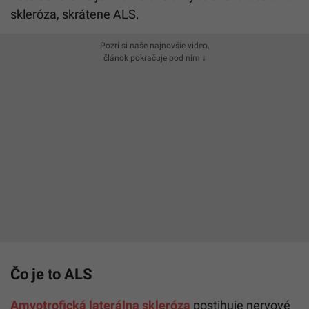
skleróza, skrátene ALS.
Pozri si naše najnovšie video,
článok pokračuje pod ním ↓
Čo je to ALS
Amyotrofická laterálna skleróza
postihuje nervové