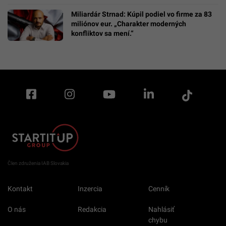
Miliardár Strnad: Kúpil podiel vo firme za 83
miliónov eur. „Charakter moderných
konfliktov sa mení.“
Člen združenia IAB Slovakia
Kontakt
Inzercia
Cenník
O nás
Redakcia
Nahlásiť
chybu