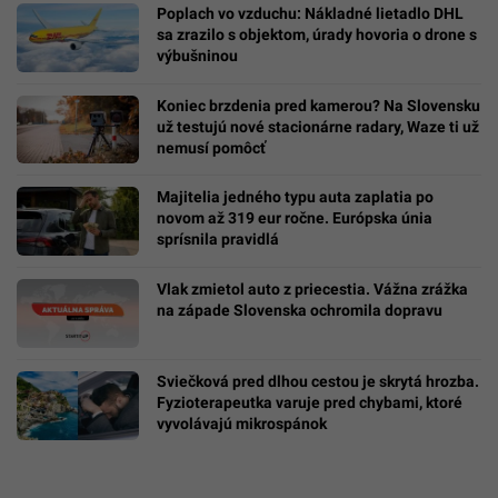
Poplach vo vzduchu: Nákladné lietadlo DHL
sa zrazilo s objektom, úrady hovoria o drone s
výbušninou
Koniec brzdenia pred kamerou? Na Slovensku
už testujú nové stacionárne radary, Waze ti už
nemusí pomôcť
Majitelia jedného typu auta zaplatia po
novom až 319 eur ročne. Európska únia
sprísnila pravidlá
Vlak zmietol auto z priecestia. Vážna zrážka
na západe Slovenska ochromila dopravu
Sviečková pred dlhou cestou je skrytá hrozba.
Fyzioterapeutka varuje pred chybami, ktoré
vyvolávajú mikrospánok