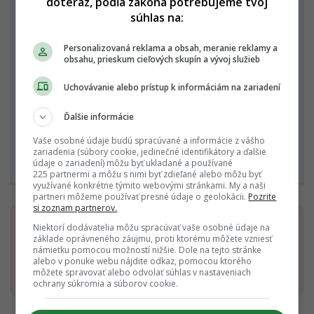
doteraz, podľa zákona potrebujeme tvoj
Zaplať jedným kliknutím
súhlas na:
Personalizovaná reklama a obsah, meranie reklamy a
obsahu, prieskum cieľových skupín a vývoj služieb
Alebo
Uchovávanie alebo prístup k informáciám na zariadení
Zaplatiť kartou
Ďalšie informácie
Vaše osobné údaje budú spracúvané a informácie z vášho
Súhlasím s
Podmienkami ochrany súkromia
,
Podmienkami
zariadenia (súbory cookie, jedinečné identifikátory a ďalšie
používania
,
Všeobecnými obchodnými podmienkami
a
údaje o zariadení) môžu byť ukladané a používané
Podmienkami TrustPay.
225 partnermi a môžu s nimi byť zdieľané alebo môžu byť
využívané konkrétne týmito webovými stránkami. My a naši
partneri môžeme používať presné údaje o geolokácii.
Pozrite
si zoznam partnerov.
Dostaň Startitup do svojich Google odporúčaní
Niektorí dodávatelia môžu spracúvať vaše osobné údaje na
základe oprávneného záujmu, proti ktorému môžete vzniesť
námietku pomocou možností nižšie. Dole na tejto stránke
alebo v ponuke webu nájdite odkaz, pomocou ktorého
Pridať ako preferovaný zdroj
Startitup, odkaz sa otvorí v n
môžete spravovať alebo odvolať súhlas v nastaveniach
ochrany súkromia a súborov cookie.