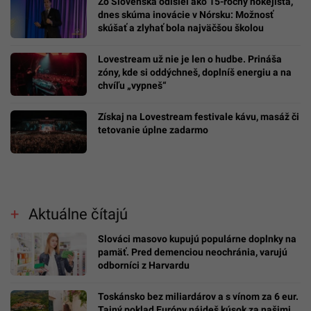
Zo Slovenska odišiel ako 15-ročný hokejista,
dnes skúma inovácie v Nórsku: Možnosť
skúšať a zlyhať bola najväčšou školou
Lovestream už nie je len o hudbe. Prináša
zóny, kde si oddýchneš, doplníš energiu a na
chvíľu „vypneš“
Získaj na Lovestream festivale kávu, masáž či
tetovanie úplne zadarmo
Aktuálne čítajú
Slováci masovo kupujú populárne doplnky na
pamäť. Pred demenciou neochránia, varujú
odborníci z Harvardu
Toskánsko bez miliardárov a s vínom za 6 eur.
Tajný poklad Európy nájdeš kúsok za našimi