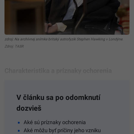
zdroj: Na archívnej snímke britský astrofyzik Stephen Hawking v Londýne.
Zdroj: TASR
Charakteristika a príznaky ochorenia
V článku sa po odomknutí
dozvieš
Aké sú príznaky ochorenia
Aké môžu byť príčiny jeho vzniku