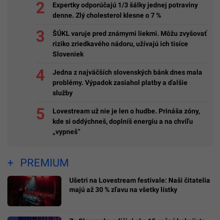
Expertky odporúčajú 1/3 šálky jednej potraviny
denne. Zlý cholesterol klesne o 7 %
ŠÚKL varuje pred známymi liekmi. Môžu zvyšovať
riziko zriedkavého nádoru, užívajú ich tisíce
Sloveniek
Jedna z najväčších slovenských bánk dnes mala
problémy. Výpadok zasiahol platby a ďalšie
služby
Lovestream už nie je len o hudbe. Prináša zóny,
kde si oddýchneš, doplníš energiu a na chvíľu
„vypneš“
PREMIUM
Ušetri na Lovestream festivale: Naši čitatelia
majú až 30 % zľavu na všetky lístky