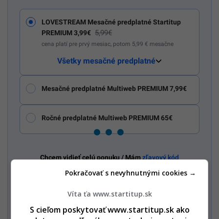
LOVESTREAM Mesačné predplatné Startitup
5,99€
PREMIUM 3,99€
cena platí pre prvý mesiac, potom 5,99 € mesačne
Všetky mesačné predplatné
Mesačné predplatné Multiweb PREMIUM 7,99€
Ročné predplatné Multiweb PREMIUM 65€
Chcem vidieť celú ponuku / Mám
zľavový kód
Pokračovať s nevyhnutnými cookies →
Nechcem odoberať PREMIUM newsletter a Startitup Group
newsletter s obsahom a ponukami Startitup a jeho obchodných
Víta ťa www.startitup.sk
partnerov.
S cieľom poskytovať www.startitup.sk ako