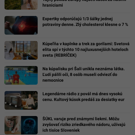
hraniciami
Expertky odporúčajú 1/3 šálky jednej
potraviny denne. Zlý cholesterol klesne o 7 %
Kúpeľňa v kaplnke a trek za gorilami: Svetová
elita spí v týchto 10 najluxusnejších hoteloch
sveta (REBRÍČEK)
Na kúpalisku pri Šali unikla neznáma látka.
Ľudí pálili oči, 8 osôb museli odviezť do
nemocnice
Legendárne rádio z povál má dnes vysokú
cenu. Kultový kúsok predáš za desiatky eur
ŠÚKL varuje pred známymi liekmi. Môžu
zvyšovať riziko zriedkavého nádoru, užívajú
ich tisíce Sloveniek