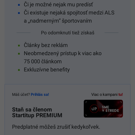
Či je možné nejak mu predísť
Či existuje nejaká spojitosť medzi ALS
a „nadmerným“ športovaním
Po odomknutí tiež získaš
Články bez reklám
Neobmedzený prístup k viac ako
75 000 článkom
Exkluzívne benefity
Máš účet?
Prihlás sa!
Viac o kampani
tu!
Staň sa členom
Startitup PREMIUM
Predplatné môžeš zrušiť kedykoľvek.