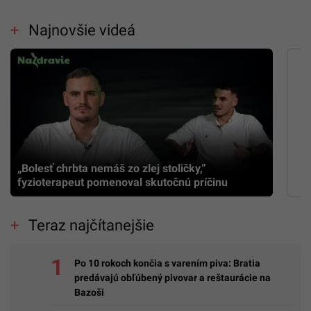
Najnovšie videá
„Bolesť chrbta nemáš zo zlej stoličky,”
fyzioterapeut pomenoval skutočnú príčinu
Teraz najčítanejšie
Po 10 rokoch končia s varením piva: Bratia
predávajú obľúbený pivovar a reštaurácie na
Bazoši