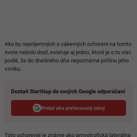
Ako by nepríjemných a zákerných ochorení na tomto
svete nebolo dosť, existuje aj jedno, ktoré je o to viac
podlé, že do dnešného dňa nepoznáme príčinu jeho
vzniku.
Dostaň Startitup do svojich Google odporúčaní
Pridať ako preferovaný zdroj
Startitup, odkaz sa otvorí v n
Toto ochorenie je známe ako amyotrofická laterálna