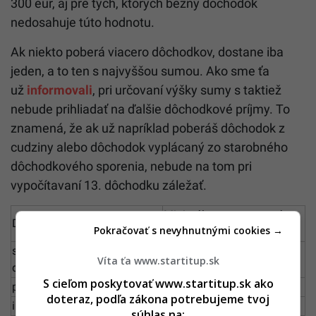
300 eur, aj pre tých, ktorých bežný dôchodok
nedosahuje túto hodnotu.
Ak niekto poberá viacero dôchodkov, dostane iba
jeden, a to ten s najvyššou sumou. Ako sme ťa
už
informovali
, pri určovaní výšky sumy s taktiež
nebude prihliadať na ďalšie dôchodkové príjmy. To
znamená, že ak už napríklad poberáš dôchodok z
cudziny alebo dôchodok vyplácaný zo starobného
dôchodkového sporenia, nebude na tom pri
vypočítavaní 13. dôchodku záležať.
Minimálna garantovaná
Druh dôchodku
Pokračovať s nevyhnutnými cookies →
suma 13. dôchodku v €
starobný, invalidný po
606, 30
Víta ťa www.startitup.sk
dovŕšení dôchodkového veku
S cieľom poskytovať www.startitup.sk ako
predčasný starobný
606, 30
doteraz, podľa zákona potrebujeme tvoj
invalidný do 70 %
300, 00
súhlas na: