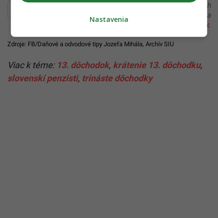
Ďakujeme, že čítaš Startitup. V prípade, že máš postreh
alebo si našiel v článku chybu, napíš nám na
Nastavenia
redakcia@startitup.sk
.
Zdroje:
FB/Daňové a odvodové tipy Jozefa Mihála
,
Archív SIU
Viac k téme:
13. dôchodok
,
krátenie 13. dôchodku
,
slovenskí penzisti
,
trináste dôchodky