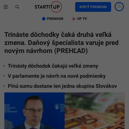
KÚPIŤ PREMIUM
PREMIUM
UP TV
Trináste dôchodky čaká druhá veľká
zmena. Daňový špecialista varuje pred
novým návrhom (PREHĽAD)
Trinásty dôchodok čakajú veľké zmeny
V parlamente je návrh na nové podmienky
Plnú sumu dostane len jedna skupina Slovákov
Ilustračn
foto