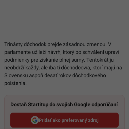
Trinásty dôchodok prejde zásadnou zmenou. V
parlamente už leží návrh, ktorý po schválení upraví
podmienky pre získanie plnej sumy. Tentokrát ju
neobdrží každý, ale iba tí dôchodcovia, ktorí majú na
Slovensku aspoň desať rokov dôchodkového
poistenia.
Dostaň Startitup do svojich Google odporúčaní
Pridať ako preferovaný zdroj
Startitup, odkaz sa otvorí v n