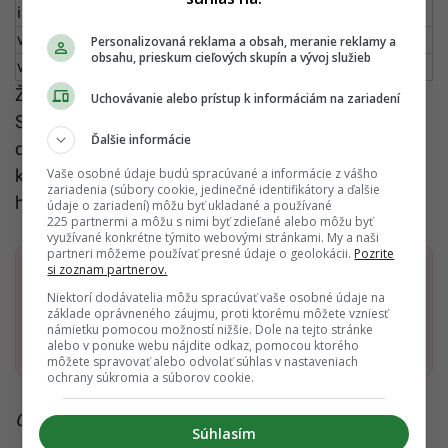
invalidný nad 70 %, sociálny
493, 80
vdovský
339, 00
Personalizovaná reklama a obsah, meranie reklamy a
obsahu, prieskum cieľových skupín a vývoj služieb
vdovecký a sirotský
300, 00
Žiadosti o trinásty dôchodok nie sú potrebné,
Uchovávanie alebo prístup k informáciám na zariadení
Sociálna poisťovňa ho vyplatí automaticky spolu s
Ďalšie informácie
decembrovým dôchodkom. Napríklad dôchodcovia,
ktorí zvyčajne dostávajú dôchodok 2. deň v mesiaci,
Vaše osobné údaje budú spracúvané a informácie z vášho
zariadenia (súbory cookie, jedinečné identifikátory a ďalšie
ho nájdu na pošte 2. decembra.
údaje o zariadení) môžu byť ukladané a používané
225 partnermi a môžu s nimi byť zdieľané alebo môžu byť
využívané konkrétne týmito webovými stránkami. My a naši
partneri môžeme používať presné údaje o geolokácii.
Pozrite
si zoznam partnerov.
Dostaň Startitup do svojich Google odporúčaní
Niektorí dodávatelia môžu spracúvať vaše osobné údaje na
základe oprávneného záujmu, proti ktorému môžete vzniesť
námietku pomocou možností nižšie. Dole na tejto stránke
Pridať ako preferovaný zdroj
Startitup, odkaz sa otvorí v n
alebo v ponuke webu nájdite odkaz, pomocou ktorého
môžete spravovať alebo odvolať súhlas v nastaveniach
ochrany súkromia a súborov cookie.
Čítaj viac z kategórie:
Hlavné správy a aktuality
Súhlasím