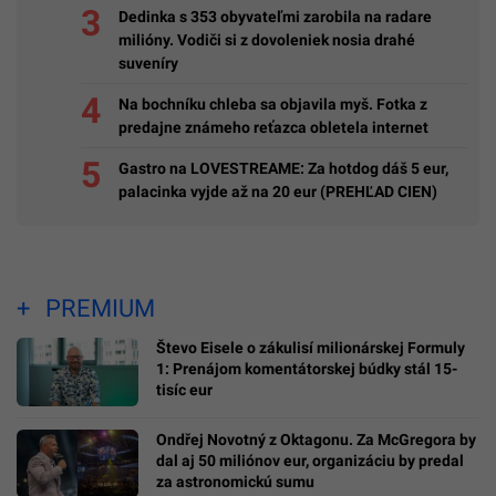
Dedinka s 353 obyvateľmi zarobila na radare
milióny. Vodiči si z dovoleniek nosia drahé
suveníry
Na bochníku chleba sa objavila myš. Fotka z
predajne známeho reťazca obletela internet
Gastro na LOVESTREAME: Za hotdog dáš 5 eur,
palacinka vyjde až na 20 eur (PREHĽAD CIEN)
PREMIUM
Števo Eisele o zákulisí milionárskej Formuly
1: Prenájom komentátorskej búdky stál 15-
tisíc eur
Ondřej Novotný z Oktagonu. Za McGregora by
dal aj 50 miliónov eur, organizáciu by predal
za astronomickú sumu