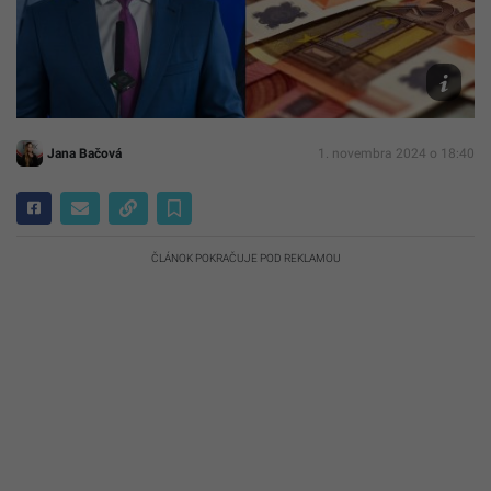
TASR
–
Jaroslav
Novák,
Pixabay
Jana Bačová
1. novembra 2024 o 18:40
ČLÁNOK POKRAČUJE POD REKLAMOU