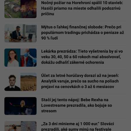
Nočný požiar na Horehroní spálil 10 stavieb:
Hasiči priamo na mieste odhalili podozrivú
príčinu
Mýtus o ľahkej finančnej slobode: Prečo pri
populárnom tradingu prichádza o peniaze až
90 % ľudí
Lekárka prezrádza: Tieto vyšetrenia by si vo
veku 30, 40, 50 a 60 rokoch mal absolvovať,
dokážu odhaliť zákerné ochorenia
Účet za letné horúčavy dorazí až na jeseň:
Analytik varuje, prečo sa sucho na poliach
prejaví na cenovkách o 3 až 6 mesiacov
Stačí jej tento nápoj: Bebe Rexha na
Lovestreame prezradila, ako bojuje so
stresom
„Za 3 dni minieme aj 1 000 eur.“ Slováci
prezradili, aké sumy minú na festivale