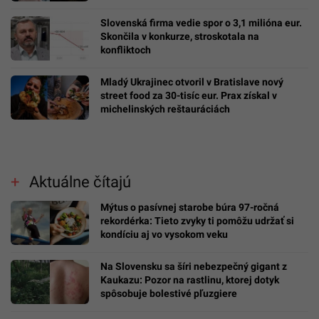
Slovenská firma vedie spor o 3,1 milióna eur.
Skončila v konkurze, stroskotala na
konfliktoch
Mladý Ukrajinec otvoril v Bratislave nový
street food za 30-tisíc eur. Prax získal v
michelinských reštauráciách
Aktuálne čítajú
Mýtus o pasívnej starobe búra 97-ročná
rekordérka: Tieto zvyky ti pomôžu udržať si
kondíciu aj vo vysokom veku
Na Slovensku sa šíri nebezpečný gigant z
Kaukazu: Pozor na rastlinu, ktorej dotyk
spôsobuje bolestivé pľuzgiere