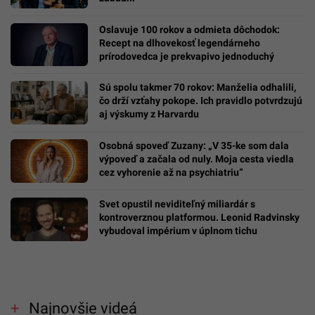
Oslavuje 100 rokov a odmieta dôchodok:
Recept na dlhovekosť legendárneho
prírodovedca je prekvapivo jednoduchý
Sú spolu takmer 70 rokov: Manželia odhalili,
čo drží vzťahy pokope. Ich pravidlo potvrdzujú
aj výskumy z Harvardu
Osobná spoveď Zuzany: „V 35-ke som dala
výpoveď a začala od nuly. Moja cesta viedla
cez vyhorenie až na psychiatriu“
Svet opustil neviditeľný miliardár s
kontroverznou platformou. Leonid Radvinsky
vybudoval impérium v úplnom tichu
Najnovšie videá