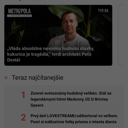
„Vláda absolútne nevníma hodnotu stavby,
kukurica je tragédia,” tvrdí architekt Peťo
Dostál
Teraz najčítanejšie
Zomrel svetoznámy hudobný velikán. Stál za
legendárnymi hitmi Madonny, U2 či Brintey
Spears
Prvý deň LOVESTREAMU odštartoval vo veľkom.
Pozri si exkluzívne fotky priamo z miesta diania