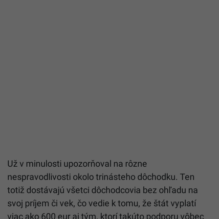
Už v minulosti upozorňoval na rôzne
nespravodlivosti okolo trinásteho dôchodku. Ten
totiž dostávajú všetci dôchodcovia bez ohľadu na
svoj príjem či vek, čo vedie k tomu, že štát vyplatí
viac ako 600 eur aj tým, ktorí takúto podporu vôbec