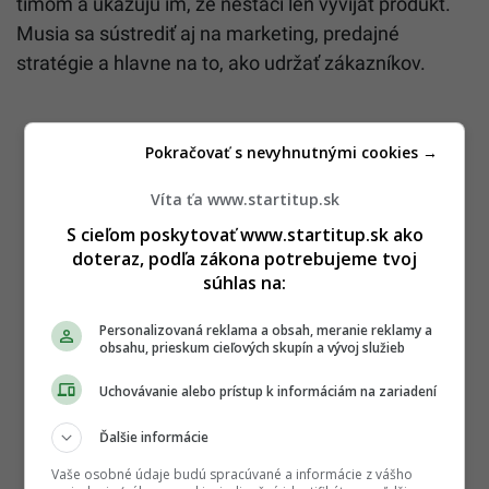
tímom a ukazujú im, že nestačí len vyvíjať produkt.
Musia sa sústrediť aj na marketing, predajné
stratégie a hlavne na to, ako udržať zákazníkov.
Pokračovať s nevyhnutnými cookies →
Víta ťa www.startitup.sk
S cieľom poskytovať www.startitup.sk ako
doteraz, podľa zákona potrebujeme tvoj
súhlas na:
Personalizovaná reklama a obsah, meranie reklamy a
obsahu, prieskum cieľových skupín a vývoj služieb
Uchovávanie alebo prístup k informáciám na zariadení
Ďalšie informácie
Vaše osobné údaje budú spracúvané a informácie z vášho