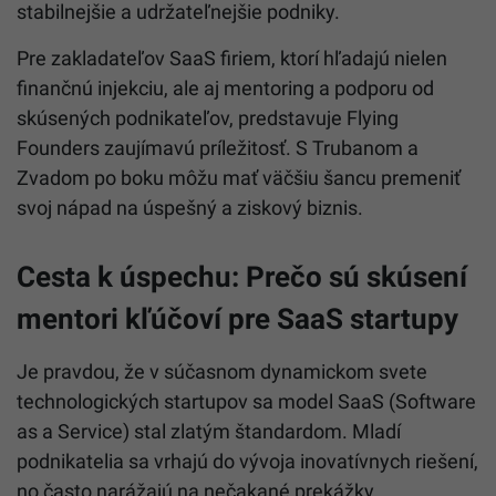
stabilnejšie a udržateľnejšie podniky.
Pre zakladateľov SaaS firiem, ktorí hľadajú nielen
finančnú injekciu, ale aj mentoring a podporu od
skúsených podnikateľov, predstavuje Flying
Founders zaujímavú príležitosť. S Trubanom a
Zvadom po boku môžu mať väčšiu šancu premeniť
svoj nápad na úspešný a ziskový biznis.
Cesta k úspechu: Prečo sú skúsení
mentori kľúčoví pre SaaS startupy
Je pravdou, že v súčasnom dynamickom svete
technologických startupov sa model SaaS (Software
as a Service) stal zlatým štandardom. Mladí
podnikatelia sa vrhajú do vývoja inovatívnych riešení,
no často narážajú na nečakané prekážky.