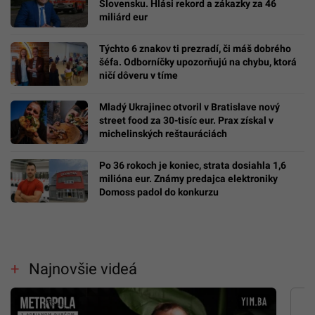
Slovensku. Hlási rekord a zákazky za 46
miliárd eur
Týchto 6 znakov ti prezradí, či máš dobrého
šéfa. Odborníčky upozorňujú na chybu, ktorá
ničí dôveru v tíme
Mladý Ukrajinec otvoril v Bratislave nový
street food za 30-tisíc eur. Prax získal v
michelinských reštauráciách
Po 36 rokoch je koniec, strata dosiahla 1,6
milióna eur. Známy predajca elektroniky
Domoss padol do konkurzu
Najnovšie videá