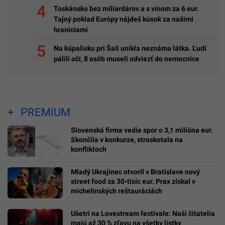
Toskánsko bez miliardárov a s vínom za 6 eur.
Tajný poklad Európy nájdeš kúsok za našimi
hraniciami
Na kúpalisku pri Šali unikla neznáma látka. Ľudí
pálili oči, 8 osôb museli odviezť do nemocnice
PREMIUM
Slovenská firma vedie spor o 3,1 milióna eur.
Skončila v konkurze, stroskotala na
konfliktoch
Mladý Ukrajinec otvoril v Bratislave nový
street food za 30-tisíc eur. Prax získal v
michelinských reštauráciách
Ušetri na Lovestream festivale: Naši čitatelia
majú až 30 % zľavu na všetky lístky