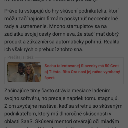
Práve tu vstupujú do hry skúsení podnikatelia, ktorí
môžu začínajúcim firmám poskytnúť neoceniteľné
rady a usmernenie. Mnoho startupistov sa na
začiatku svojej cesty domnieva, že stačí mať dobrý
produkt a zákazníci sa automaticky pohrnú. Realita
ich však rýchlo prebudí z tohto sna.
Sochu talentovanej Slovenky má 50 Cent
aj Tiësto. Rita Ora nosí jej ručne vyrobený
šperk
Začínajúce tímy často strávia mesiace ladením
svojho softvéru, no predaje napriek tomu stagnujú.
Zlom zvyčajne nastáva, keď sa stretnú so skúseným
podnikateľom, ktorý má dlhoročné skúsenosti v
oblasti SaaS. Skúsení mentori otvárajú oči mladým