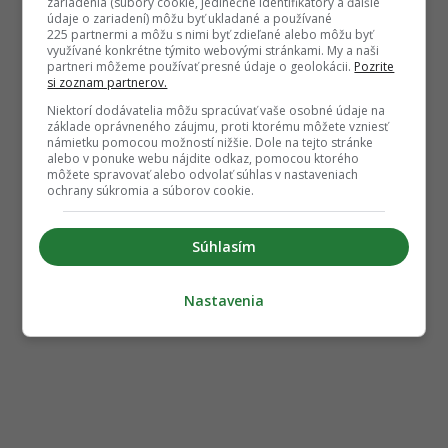
zariadenia (súbory cookie, jedinečné identifikátory a ďalšie
údaje o zariadení) môžu byť ukladané a používané
225 partnermi a môžu s nimi byť zdieľané alebo môžu byť
využívané konkrétne týmito webovými stránkami. My a naši
partneri môžeme používať presné údaje o geolokácii.
Pozrite
si zoznam partnerov.
Niektorí dodávatelia môžu spracúvať vaše osobné údaje na
základe oprávneného záujmu, proti ktorému môžete vzniesť
námietku pomocou možností nižšie. Dole na tejto stránke
alebo v ponuke webu nájdite odkaz, pomocou ktorého
môžete spravovať alebo odvolať súhlas v nastaveniach
ochrany súkromia a súborov cookie.
Súhlasím
Nastavenia