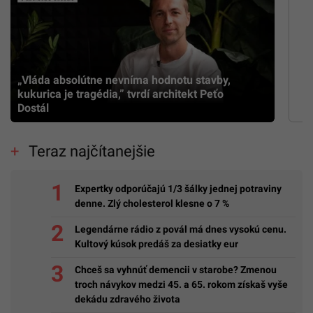
„Vláda absolútne nevníma hodnotu stavby,
kukurica je tragédia,” tvrdí architekt Peťo
Dostál
Teraz najčítanejšie
Expertky odporúčajú 1/3 šálky jednej potraviny
denne. Zlý cholesterol klesne o 7 %
Legendárne rádio z povál má dnes vysokú cenu.
Kultový kúsok predáš za desiatky eur
Chceš sa vyhnúť demencii v starobe? Zmenou
troch návykov medzi 45. a 65. rokom získaš vyše
dekádu zdravého života