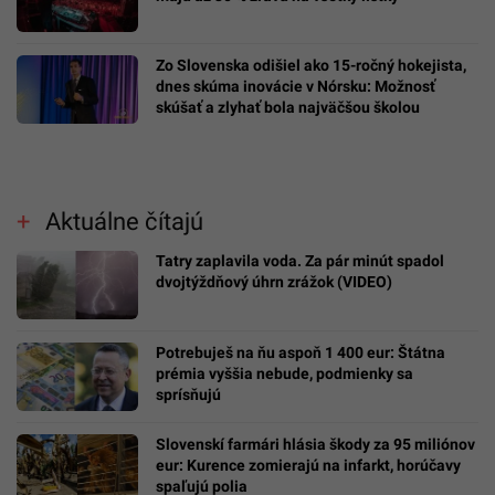
Zo Slovenska odišiel ako 15-ročný hokejista,
dnes skúma inovácie v Nórsku: Možnosť
skúšať a zlyhať bola najväčšou školou
Aktuálne čítajú
Tatry zaplavila voda. Za pár minút spadol
dvojtýždňový úhrn zrážok (VIDEO)
Potrebuješ na ňu aspoň 1 400 eur: Štátna
prémia vyššia nebude, podmienky sa
sprísňujú
Slovenskí farmári hlásia škody za 95 miliónov
eur: Kurence zomierajú na infarkt, horúčavy
spaľujú polia