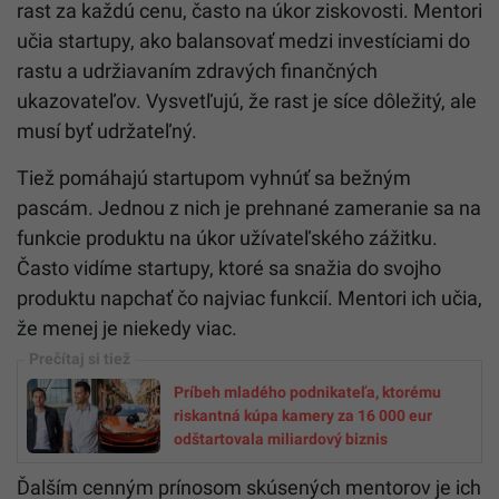
rast za každú cenu, často na úkor ziskovosti. Mentori
učia startupy, ako balansovať medzi investíciami do
rastu a udržiavaním zdravých finančných
ukazovateľov. Vysvetľujú, že rast je síce dôležitý, ale
musí byť udržateľný.
Tiež pomáhajú startupom vyhnúť sa bežným
pascám. Jednou z nich je prehnané zameranie sa na
funkcie produktu na úkor užívateľského zážitku.
Často vidíme startupy, ktoré sa snažia do svojho
produktu napchať čo najviac funkcií. Mentori ich učia,
že menej je niekedy viac.
Príbeh mladého podnikateľa, ktorému
riskantná kúpa kamery za 16 000 eur
odštartovala miliardový biznis
Ďalším cenným prínosom skúsených mentorov je ich