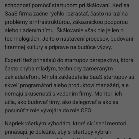
schopnosť pomôcť startupom pri škálovaní. Keď sa
SaaS firma začne rýchlo rozrastať, často narazí na
problémy s infraštruktúrou, zákazníckou podporou
alebo riadením tímu. Škálovanie však nie je len o
technológiách. Je to o nastavení procesov, budovaní
firemnej kultúry a príprave na budúce výzvy.
Experti tiež prinášajú do startupov perspektívu, ktorá
často chýba mladým, technicky zameraným
zakladateľom. Mnohí zakladatelia SaaS startupov sú
skvelí programátori alebo produktoví manažéri, ale
nemajú skúsenosti s vedením firmy. Mentori ich
učia, ako budovať tímy, ako delegovať a ako sa
posunúť z role vývojára do role CEO.
Napriek všetkým výhodám, ktoré skúsení mentori
prinášajú, je dôležité, aby si startupy vybrali