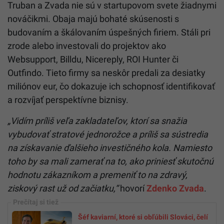
Truban a Zvada nie sú v startupovom svete žiadnymi
nováčikmi. Obaja majú bohaté skúsenosti s
budovaním a škálovaním úspešných firiem. Stáli pri
zrode alebo investovali do projektov ako
Websupport, Billdu, Nicereply, ROI Hunter či
Outfindo. Tieto firmy sa neskôr predali za desiatky
miliónov eur, čo dokazuje ich schopnosť identifikovať
a rozvíjať perspektívne biznisy.
„Vidím príliš veľa zakladateľov, ktorí sa snažia
vybudovať stratové jednorožce a príliš sa sústredia
na získavanie ďalšieho investičného kola. Namiesto
toho by sa mali zamerať na to, ako priniesť skutočnú
hodnotu zákazníkom a premeniť to na zdravý,
ziskový rast už od začiatku,“
hovorí
Zdenko Zvada
.
Šéf kaviarní, ktoré si obľúbili Slováci, čelí