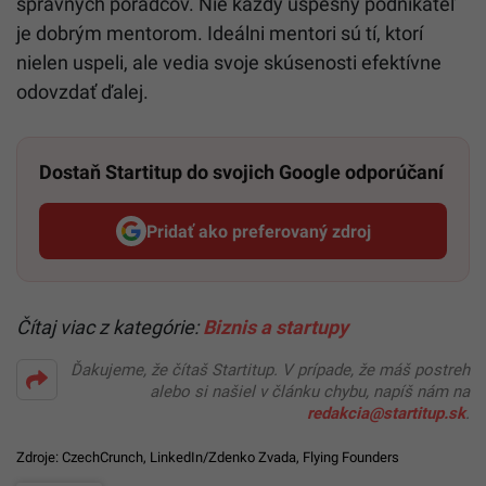
správnych poradcov. Nie každý úspešný podnikateľ
je dobrým mentorom. Ideálni mentori sú tí, ktorí
nielen uspeli, ale vedia svoje skúsenosti efektívne
odovzdať ďalej.
Dostaň Startitup do svojich Google odporúčaní
Pridať ako preferovaný zdroj
Startitup, odkaz sa otvorí v n
Čítaj viac z kategórie:
Biznis a startupy
Ďakujeme, že čítaš Startitup. V prípade, že máš postreh
alebo si našiel v článku chybu, napíš nám na
redakcia@startitup.sk
.
Zdroje:
CzechCrunch
,
LinkedIn/Zdenko Zvada
,
Flying Founders