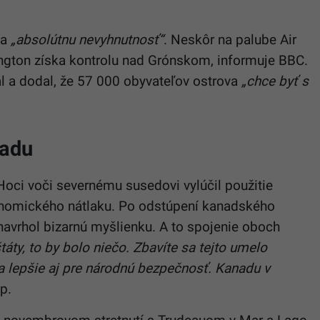
za
„absolútnu nevyhnutnosť“
. Neskôr na palube Air
ington získa kontrolu nad Grónskom, informuje BBC.
 a dodal, že 57 000 obyvateľov ostrova
„chce byť s
nadu
Hoci voči severnému susedovi vylúčil použitie
konomického nátlaku. Po odstúpení kanadského
avrhol bizarnú myšlienku. A to spojenie oboch
áty, to by bolo niečo. Zbavíte sa tejto umelo
a lepšie aj pre národnú bezpečnosť. Kanadu v
p.