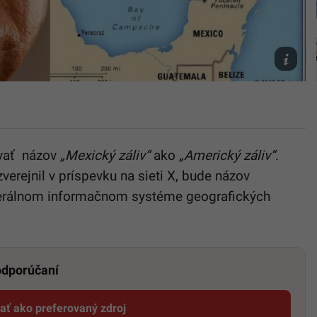
TASR/AP,
X
Donald
Trump
vať názov
„Mexický záliv“
ako
„Americký záliv“
.
verejnil v príspevku na sieti X, bude názov
ederálnom informačnom systéme geografických
 odporúčaní
dať ako preferovaný zdroj
Startitup, odkaz sa otvorí v novom okne