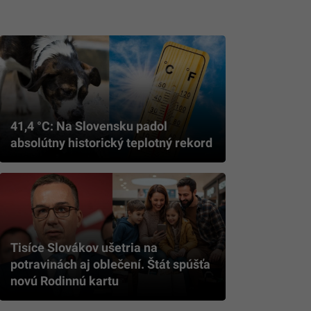
41,4 °C: Na Slovensku padol
absolútny historický teplotný rekord
Tisíce Slovákov ušetria na
potravinách aj oblečení. Štát spúšťa
novú Rodinnú kartu