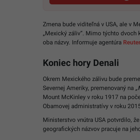
Zmena bude viditeľná v USA, ale v M
„Mexický záliv“. Mimo týchto dvoch 
oba názvy. Informuje agentúra
Reute
Koniec hory Denali
Okrem Mexického zálivu bude premeno
Severnej Ameriky, premenovaný na
„
Mount McKinley v roku 1917 na poče
Obamovej administratívy v roku 201
Ministerstvo vnútra USA potvrdilo, ž
geografických názvov pracuje na jeh