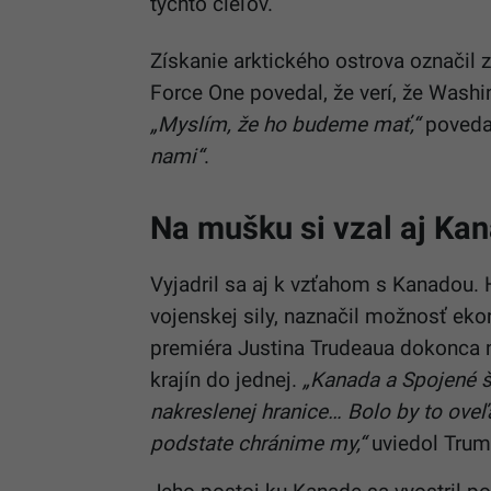
týchto cieľov.
Získanie arktického ostrova označil 
Force One povedal, že verí, že Wash
„Myslím, že ho budeme mať,“
povedal
nami“
.
Na mušku si vzal aj Ka
Vyjadril sa aj k vzťahom s Kanadou. 
vojenskej sily, naznačil možnosť e
premiéra Justina Trudeaua dokonca n
krajín do jednej.
„Kanada a Spojené št
nakreslenej hranice… Bolo by to oveľ
podstate chránime my,“
uviedol Trum