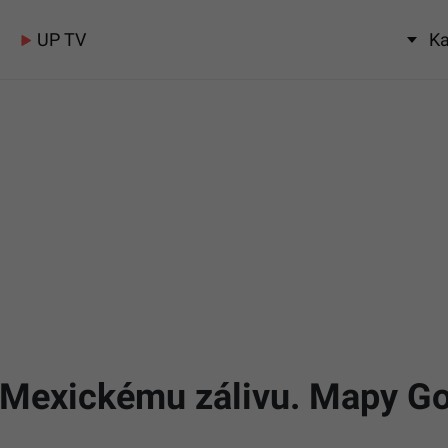
UP TV
Ka
Mexickému zálivu. Mapy Go