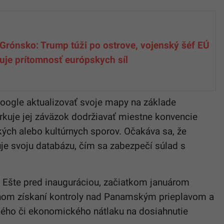
 Grónsko: Trump túži po ostrove, vojenský šéf EÚ
uje prítomnosť európskych síl
oogle aktualizovať svoje mapy na základe
rkuje jej záväzok dodržiavať miestne konvencie
kých alebo kultúrnych sporov. Očakáva sa, že
je svoju databázu, čím sa zabezpečí súlad s
. Ešte pred inauguráciou, začiatkom januárom
nom získaní kontroly nad Panamským prieplavom a
kého či ekonomického nátlaku na dosiahnutie