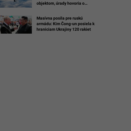
objektom, úrady hovoria o
drone s výbušninou
Masívna posila pre ruskú
armádu: Kim Čong-un posiela k
hraniciam Ukrajiny 120 rakiet