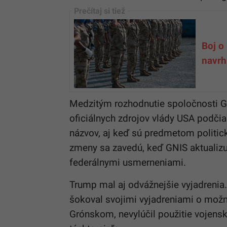
Boj o
navrh
Medzitým rozhodnutie spoločnosti G
oficiálnych zdrojov vlády USA podčia
názvov, aj keď sú predmetom politic
zmeny sa zavedú, keď GNIS aktualizu
federálnymi usmerneniami.
Trump mal aj odvážnejšie vyjadrenia
šokoval svojimi vyjadreniami o mož
Grónskom, nevylúčil použitie vojens