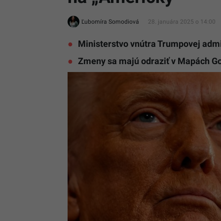
Ľubomíra Somodiová
28. januára 2025 o 14:00
Ministerstvo vnútra Trumpovej admi
Zmeny sa majú odraziť v Mapách G