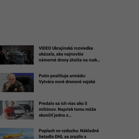
VIDEO Ukrajinská rozviedka
ukázala, ako najnovšie
námorné drony útočia na ruské
ciele na Kryme
Putin posilňuje armádu:
Vytvára nové dronové vojská
Predalo sa ich viac ako 5
miliónov. Napriek tomu môže
skončiť jedno z
najobľúbenejších áut Slovákov
Poplach vo vzduchu: Nákladné
lietadlo DHL sa zrazilo s