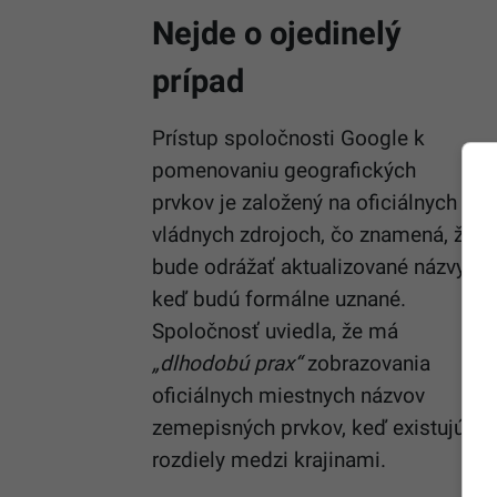
Nejde o ojedinelý
prípad
Prístup spoločnosti Google k
pomenovaniu geografických
prvkov je založený na oficiálnych
vládnych zdrojoch, čo znamená, že
bude odrážať aktualizované názvy,
keď budú formálne uznané.
Spoločnosť uviedla, že má
„dlhodobú prax“
zobrazovania
oficiálnych miestnych názvov
zemepisných prvkov, keď existujú
rozdiely medzi krajinami.