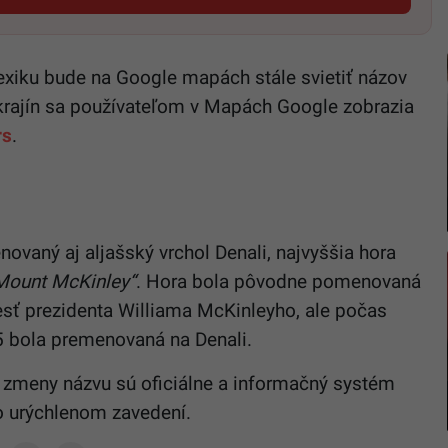
exiku bude na Google mapách stále svietiť názov
krajín sa používateľom v Mapách Google zobrazia
rs
.
vaný aj aljašský vrchol Denali, najvyššia hora
Mount McKinley“
. Hora bola pôvodne pomenovaná
sť prezidenta Williama McKinleyho, ale počas
5 bola premenovaná na Denali.
e zmeny názvu sú oficiálne a informačný systém
o urýchlenom zavedení.