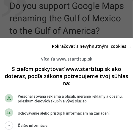
Do you support Google Maps
renaming the Gulf of Mexico
to the Gulf of America?
YES or NO?
Pokračovať s nevyhnutnými cookies →
If YES, I will follow you back!
Víta ťa www.startitup.sk
S cieľom poskytovať www.startitup.sk ako
??
doteraz, podľa zákona potrebujeme tvoj súhlas
pic.twitter.com/ekONbulef8
na:
— Donald J. Trump ?? News
Personalizovaná reklama a obsah, meranie reklamy a obsahu,
prieskum cieľových skupín a vývoj služieb
(@DonaldTNews)
January 28,
Uchovávanie alebo prístup k informáciám na zariadení
2025
Ďalšie informácie