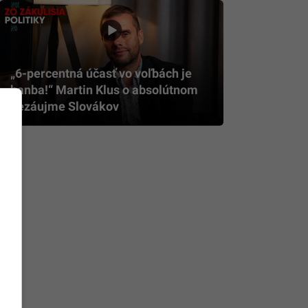
„6-percentná účasť vo voľbách je
hanba!“ Martin Klus o absolútnom
nezáujme Slovákov