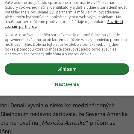
ie sporné miesta, ako je napríklad vodná plocha
Vaše osobné údaje budú spracúvané a informácie z vášho zariadenia
(súbory cookie, jedinečné identifikátory a ďalšie údaje o zariadení) môžu
torá je mimo týchto krajín označená ako
byť ukladané a používané 225 partnermi a môžu s nimi byť zdieľané
alebo môžu byť využívané konkrétne týmito webovými stránkami. My
Podobne je vodná cesta medzi Iránom a Arabským
a naši partneri môžeme používať presné údaje o geolokácii.
Pozrite si
zoznam partnerov.
áliv (Arabský záliv)“ v regiónoch mimo Blízkeho
Niektorí dodávatelia môžu spracúvať vaše osobné údaje na základe
oprávneného záujmu, proti ktorému môžete vzniesť námietku pomocou
možností nižšie. Dole na tejto stránke alebo v ponuke webu nájdite
odkaz, pomocou ktorého môžete spravovať alebo odvolať súhlas
v nastaveniach ochrany súkromia a súborov cookie.
fický“ otras
Súhlasím
val „staronový“ americký prezident
Donald Trump
zie „zlatého veku Ameriky“ navrhol premenovať
Nastavenia
podľa jeho slov
„znie to pekne
“.
chol Denali vyvolalo niekoľko medzinárodných
a Sheinbaum nedávno žartovala, že Severná Amerika
a premenovať na
„Mexickú Ameriku“
, pričom sa
iónu.