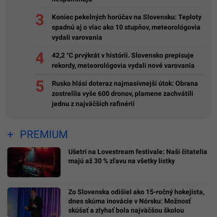
Koniec pekelných horúčav na Slovensku: Teploty
spadnú aj o viac ako 10 stupňov, meteorológovia
vydali varovania
42,2 °C prvýkrát v histórii. Slovensko prepisuje
rekordy, meteorológovia vydali nové varovania
Rusko hlási doteraz najmasívnejší útok: Obrana
zostrelila vyše 600 dronov, plamene zachvátili
jednu z najväčších rafinérií
PREMIUM
Ušetri na Lovestream festivale: Naši čitatelia
majú až 30 % zľavu na všetky lístky
Zo Slovenska odišiel ako 15-ročný hokejista,
dnes skúma inovácie v Nórsku: Možnosť
skúšať a zlyhať bola najväčšou školou