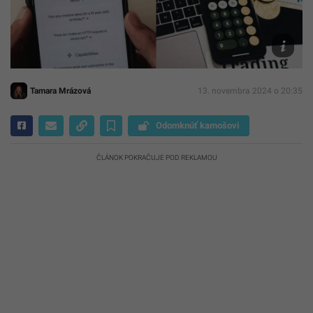
Pexels.c
Tamara Mrázová
13. novembra 2024 o 20:35
Odomknúť kamošovi
ČLÁNOK POKRAČUJE POD REKLAMOU