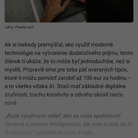
zdroj: Pexels.com
Ak si niekedy premýšľal, ako využiť moderné
technológie na vytvorenie dodatočného príjmu, tento
článok ti ukáže, že to môže byť jednoduchšie, než si
myslíš. Pripravili sme pre teba päť overených tipov,
ktoré ti môžu pomôcť zarobiť až 100 eur za hodinu –
a to všetko vďaka AI. Stačí mať základné digitálne
zručnosti, trochu kreativity a odvahu skúsiť niečo
nové.
„Bude zaujímavé vidieť, ako sa naša spoločnosť
vyrovná s umelou inteligenciou, ale som si istá, že to
bude super,“
vyjadrila sa Colin Angle,