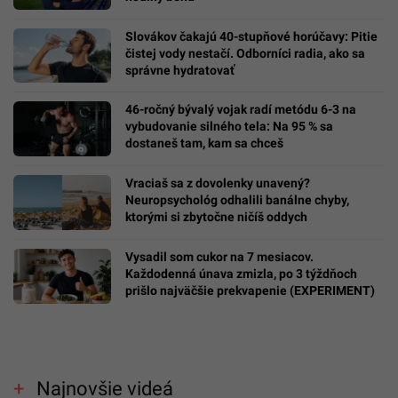
Slovákov čakajú 40-stupňové horúčavy: Pitie
čistej vody nestačí. Odborníci radia, ako sa
správne hydratovať
46-ročný bývalý vojak radí metódu 6-3 na
vybudovanie silného tela: Na 95 % sa
dostaneš tam, kam sa chceš
Vraciaš sa z dovolenky unavený?
Neuropsychológ odhalili banálne chyby,
ktorými si zbytočne ničíš oddych
Vysadil som cukor na 7 mesiacov.
Každodenná únava zmizla, po 3 týždňoch
prišlo najväčšie prekvapenie (EXPERIMENT)
Najnovšie videá