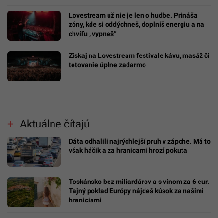
Lovestream už nie je len o hudbe. Prináša
zóny, kde si oddýchneš, doplníš energiu a na
chvíľu „vypneš“
Získaj na Lovestream festivale kávu, masáž či
tetovanie úplne zadarmo
Aktuálne čítajú
Dáta odhalili najrýchlejší pruh v zápche. Má to
však háčik a za hranicami hrozí pokuta
Toskánsko bez miliardárov a s vínom za 6 eur.
Tajný poklad Európy nájdeš kúsok za našimi
hraniciami