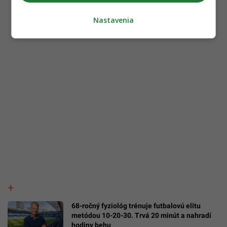
Nastavenia
68-ročný fyziológ trénuje futbalovú elitu
metódou 10-20-30. Trvá 20 minút a nahradí
hodiny behu