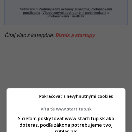
Súhlasím s
Podmienkami ochrany súkromia
,
Podmienkami
používania
,
Všeobecnými obchodnými podmienkami
a
Podmienkami TrustPay.
Čítaj viac z kategórie:
Biznis a startupy
Pokračovať s nevyhnutnými cookies →
Víta ťa www.startitup.sk
S cieľom poskytovať www.startitup.sk ako
doteraz, podľa zákona potrebujeme tvoj
súhlas na: