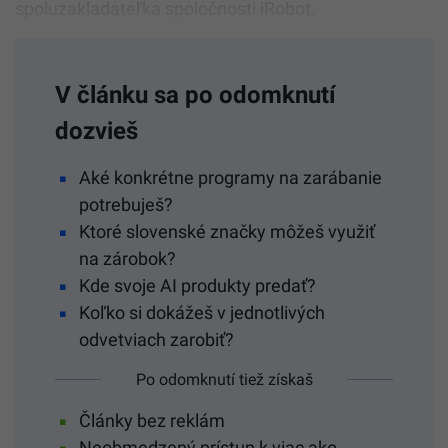
spoluzakladateľka spoločnosti iRobot.
V článku sa po odomknutí
dozvieš
Aké konkrétne programy na zarábanie
potrebuješ?
Ktoré slovenské značky môžeš využiť
na zárobok?
Kde svoje AI produkty predať?
Koľko si dokážeš v jednotlivých
odvetviach zarobiť?
Po odomknutí tiež získaš
Články bez reklám
Neobmedzený prístup k viac ako