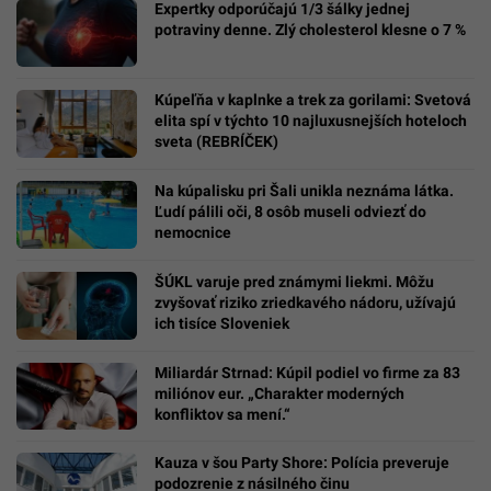
Expertky odporúčajú 1/3 šálky jednej
potraviny denne. Zlý cholesterol klesne o 7 %
Kúpeľňa v kaplnke a trek za gorilami: Svetová
elita spí v týchto 10 najluxusnejších hoteloch
sveta (REBRÍČEK)
Na kúpalisku pri Šali unikla neznáma látka.
Ľudí pálili oči, 8 osôb museli odviezť do
nemocnice
ŠÚKL varuje pred známymi liekmi. Môžu
zvyšovať riziko zriedkavého nádoru, užívajú
ich tisíce Sloveniek
Miliardár Strnad: Kúpil podiel vo firme za 83
miliónov eur. „Charakter moderných
konfliktov sa mení.“
Kauza v šou Party Shore: Polícia preveruje
podozrenie z násilného činu