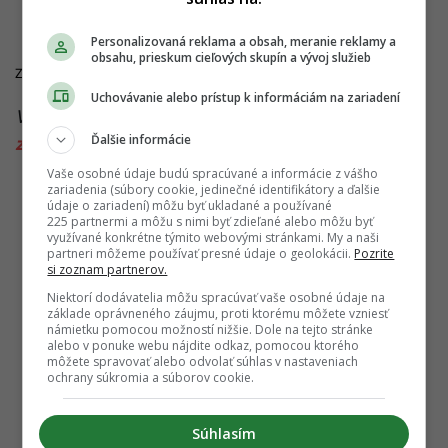
Personalizovaná reklama a obsah, meranie reklamy a
obsahu, prieskum cieľových skupín a vývoj služieb
Zdroje:
consilium.europa.eu
,
Financial Times
,
El Economista
,
mBank
Uchovávanie alebo prístup k informáciám na zariadení
Viac k téme:
100 eur
,
ai
,
biznis
,
umelá inteligenica
,
Ďalšie informácie
zárobok
Vaše osobné údaje budú spracúvané a informácie z vášho
zariadenia (súbory cookie, jedinečné identifikátory a ďalšie
údaje o zariadení) môžu byť ukladané a používané
225 partnermi a môžu s nimi byť zdieľané alebo môžu byť
využívané konkrétne týmito webovými stránkami. My a naši
partneri môžeme používať presné údaje o geolokácii.
Pozrite
si zoznam partnerov.
Niektorí dodávatelia môžu spracúvať vaše osobné údaje na
základe oprávneného záujmu, proti ktorému môžete vzniesť
námietku pomocou možností nižšie. Dole na tejto stránke
alebo v ponuke webu nájdite odkaz, pomocou ktorého
môžete spravovať alebo odvolať súhlas v nastaveniach
ochrany súkromia a súborov cookie.
Súhlasím