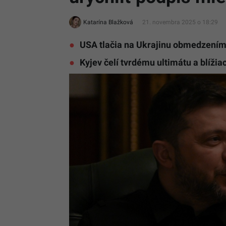
Katarína Blažková
21. novembra 2025 o 18:29
USA tlačia na Ukrajinu obmedzením 
Kyjev čelí tvrdému ultimátu a blíž