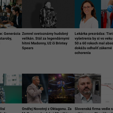
e: Generácia
Zomrel svetoznámy hudobný
Lekárka prezrádza: Tie
staroby,
velikán. Stál za legendárnymi
vyšetrenia by si vo veku 
d
hitmi Madonny, U2 či Brintey
50 a 60 rokoch mal abso
Spears
dokážu odhaliť zákerné
ochorenia
lisí
Ondřej Novotný z Oktagonu. Za
Slovenská firma vedie s