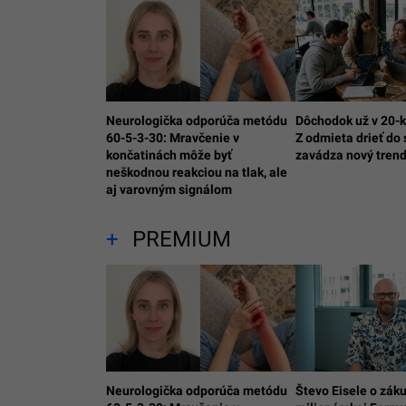
Neurologička odporúča metódu
Dôchodok už v 20-k
60-5-3-30: Mravčenie v
Z odmieta drieť do 
končatinách môže byť
zavádza nový tren
neškodnou reakciou na tlak, ale
aj varovným signálom
PREMIUM
Neurologička odporúča metódu
Števo Eisele o záku