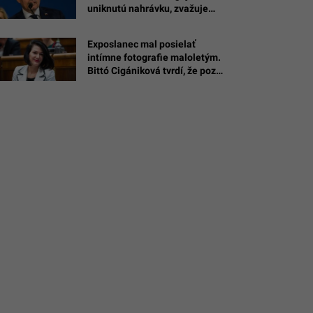
uniknutú nahrávku, zvažuje
právne kroky
Exposlanec mal posielať
intímne fotografie maloletým.
Bittó Cigániková tvrdí, že pozná
jeho identitu