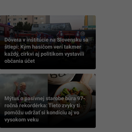
Dôvera v inštitúcie na Slovensku sa
štiepi: Kým hasičom verí takmer
každý, cirkvi aj politikom vystavili
občania účet
Mýtus o pasívnej starobe búra 97-
ročná rekordérka: Tieto zvyky ti
pomôžu udržať si kondíciu aj vo
vysokom veku