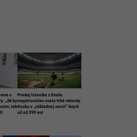
rene o
Predaj trávnika z finále
y: „Ak by
majstrovstiev sveta trhá rekordy.
azom, tak
Kocku v „základnej verzii“ kúpiš
R)
už od 390 eur