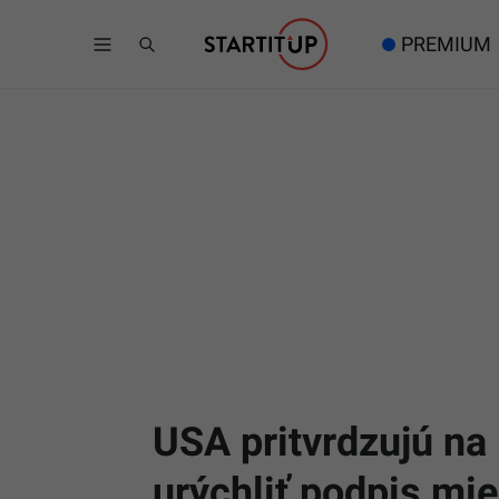
PREMIUM
USA pritvrdzujú na
urýchliť podpis mi