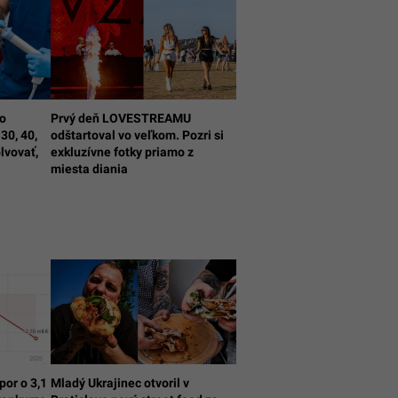
to
Prvý deň LOVESTREAMU
30, 40,
odštartoval vo veľkom. Pozri si
lvovať,
exkluzívne fotky priamo z
miesta diania
por o 3,1
Mladý Ukrajinec otvoril v