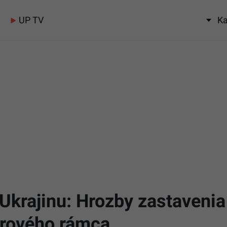
UP TV
Ka
 Ukrajinu: Hrozby zastavenia
erového rámca