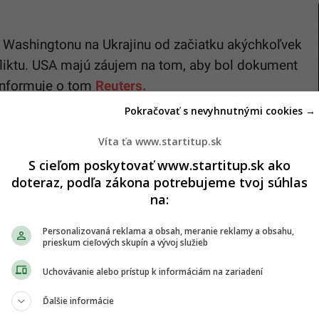
ak Washingtonu na Ukrajinu od začiatku akýchkoľvek
fliktu. USA majú záujem na tom, aby bol dokument
 Informuje o tom
Reuters.
Pokračovať s nevyhnutnými cookies →
ami: „
Chcú zastaviť vojnu a chcú, aby tú cenu
Víta ťa www.startitup.sk
S cieľom poskytovať www.startitup.sk ako
 ústupky v prospech Ruska
doteraz, podľa zákona potrebujeme tvoj súhlas
na:
 aj splnenie niekoľkých kľúčových požiadaviek
Personalizovaná reklama a obsah, meranie reklamy a obsahu,
h ukrajinských území, zmenšenie ozbrojených síl
prieskum cieľových skupín a vývoj služieb
NATO.
Uchovávanie alebo prístup k informáciám na zariadení
elegácia vysokopostavených predstaviteľov
Ďalšie informácie
kovanie s prezidentom Volodymyrom Zelenským,