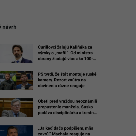
ý návrh
Čurillovci žalujú Kaliňáka za
výroky o „mafii“. Od ministra
obrany žiadajú viac ako 100-
tisíc eur
PS tvrdí, že štát montuje ruské
kamery. Rezort vnútra na
obvinenia rázne reaguje
Obeti pred vraždou neoznámili
prepustenie manžela. Susko
podáva disciplinárku a trestné
oznámenie
„Ja keď dačo podpíšem, mňa
zavrú.“ Machala reaguje na