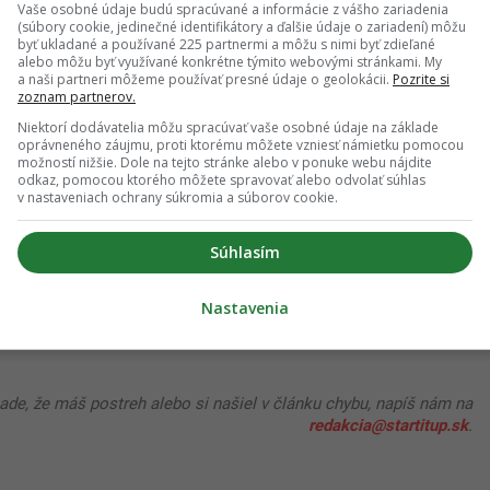
Vaše osobné údaje budú spracúvané a informácie z vášho zariadenia
. Americká veľvyslankyňa na Ukrajine spolu s
(súbory cookie, jedinečné identifikátory a ďalšie údaje o zariadení) môžu
byť ukladané a používané 225 partnermi a môžu s nimi byť zdieľané
ddelenia, ktorí delegáciu sprevádzali, označili
alebo môžu byť využívané konkrétne týmito webovými stránkami. My
a naši partneri môžeme používať presné údaje o geolokácii.
Pozrite si
SA požadujú „agresívny harmonogram“ podpisu
zoznam partnerov.
ashingtonom a Kyjevom.
Niektorí dodávatelia môžu spracúvať vaše osobné údaje na základe
oprávneného záujmu, proti ktorému môžete vzniesť námietku pomocou
možností nižšie. Dole na tejto stránke alebo v ponuke webu nájdite
odkaz, pomocou ktorého môžete spravovať alebo odvolať súhlas
v nastaveniach ochrany súkromia a súborov cookie.
 odporúčaní
Súhlasím
dať ako preferovaný zdroj
Startitup, odkaz sa otvorí v novom okne
Nastavenia
pade, že máš postreh alebo si našiel v článku chybu, napíš nám na
redakcia@startitup.sk
.