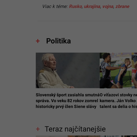
Viac k téme:
Rusko
,
ukrajina
,
vojna
,
zbrane
Politika
Slovenský šport zasiahla smutná
O víťazovi stovky n
správa. Vo veku 82 rokov zomrel
kamera. Ján Volko
historicky prvý člen Siene slávy
talent sa delia o hi
Teraz najčítanejšie