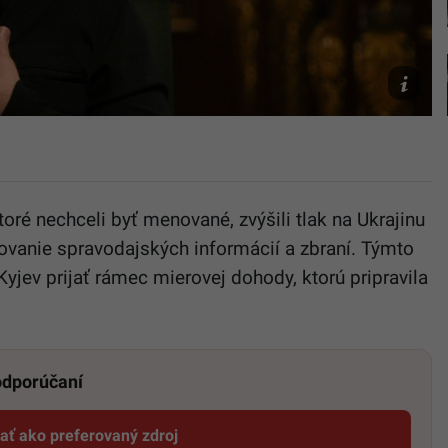
TASR/AP
oré nechceli byť menované, zvýšili tlak na Ukrajinu
ovanie spravodajských informácií a zbraní. Týmto
yjev prijať rámec mierovej dohody, ktorú pripravila
 odporúčaní
dať ako preferovaný zdroj
Startitup, odkaz sa otvorí v novom okne