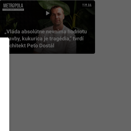
„Vláda absolútne nevníma hodnotu
stavby, kukurica je tragédia,” tvrdí
architekt Peťo Dostál