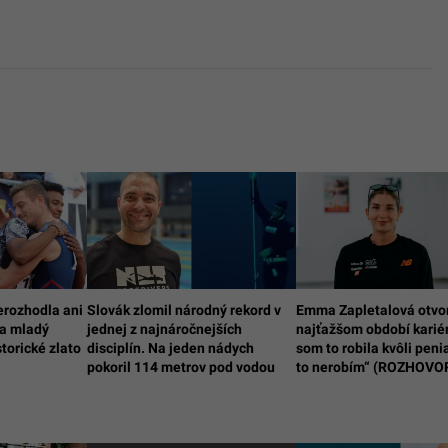
erozhodla ani
Slovák zlomil národný rekord v
Emma Zapletalová otvo
 a mladý
jednej z najnáročnejších
najťažšom období kariér
storické zlato
disciplín. Na jeden nádych
som to robila kvôli peni
pokoril 114 metrov pod vodou
to nerobím“ (ROZHOVO