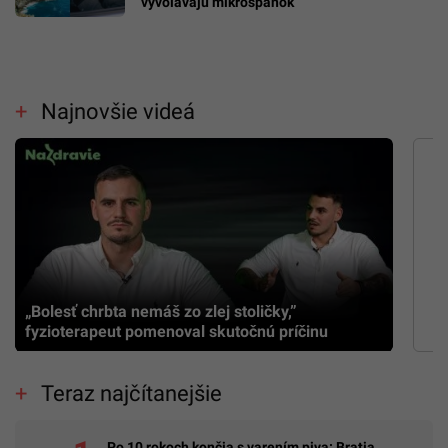
vyvolávajú mikrospánok
Najnovšie videá
„Bolesť chrbta nemáš zo zlej stoličky,”
fyzioterapeut pomenoval skutočnú príčinu
Teraz najčítanejšie
Po 10 rokoch končia s varením piva: Bratia