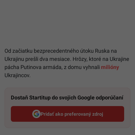
Od začiatku bezprecedentného útoku Ruska na
Ukrajinu prešli dva mesiace. Hrôzy, ktoré na Ukrajine
pácha Putinova armáda, z domu vyhnali
milióny
Ukrajincov.
Dostaň Startitup do svojich Google odporúčaní
Pridať ako preferovaný zdroj
Startitup, odkaz sa otvorí v n