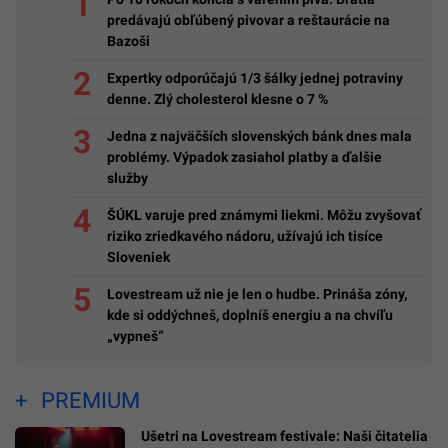
predávajú obľúbený pivovar a reštaurácie na
Bazoši
Expertky odporúčajú 1/3 šálky jednej potraviny
denne. Zlý cholesterol klesne o 7 %
Jedna z najväčších slovenských bánk dnes mala
problémy. Výpadok zasiahol platby a ďalšie
služby
ŠÚKL varuje pred známymi liekmi. Môžu zvyšovať
riziko zriedkavého nádoru, užívajú ich tisíce
Sloveniek
Lovestream už nie je len o hudbe. Prináša zóny,
kde si oddýchneš, doplníš energiu a na chvíľu
„vypneš“
PREMIUM
Ušetri na Lovestream festivale: Naši čitatelia