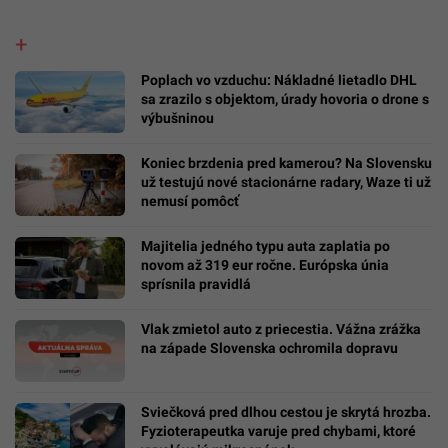
Poplach vo vzduchu: Nákladné lietadlo DHL
sa zrazilo s objektom, úrady hovoria o drone s
výbušninou
Koniec brzdenia pred kamerou? Na Slovensku
už testujú nové stacionárne radary, Waze ti už
nemusí pomôcť
Majitelia jedného typu auta zaplatia po
novom až 319 eur ročne. Európska únia
sprísnila pravidlá
Vlak zmietol auto z priecestia. Vážna zrážka
na západe Slovenska ochromila dopravu
Sviečková pred dlhou cestou je skrytá hrozba.
Fyzioterapeutka varuje pred chybami, ktoré