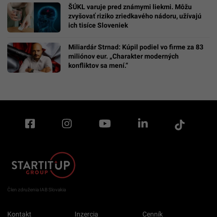
ŠÚKL varuje pred známymi liekmi. Môžu
zvyšovať riziko zriedkavého nádoru, užívajú
ich tisíce Sloveniek
Miliardár Strnad: Kúpil podiel vo firme za 83
miliónov eur. „Charakter moderných
konfliktov sa mení.“
Člen združenia IAB Slovakia
Kontakt
Inzercia
Cenník