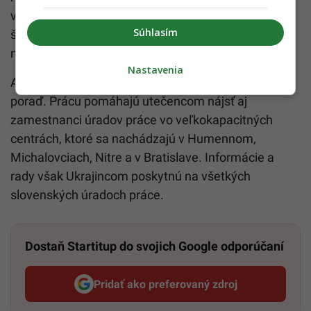
vyše 1 200 ponúk, v Košickom vyše 400 a v ďalších
Súhlasím
šiestich slovenských krajoch počet ponúk
nepresahuje 200.
Nastavenia
Ak poznáš Ukrajinca, ktorý si hľadá prácu, určite mu
poraď. Prácu pomáhajú utečencom nájsť aj
zamestnanci úradov práce vo veľkokapacitných
centrách, ktoré sa nachádzajú v Humennom,
Michalovciach, Nitre a v Bratislave. Informácie a
rady však Ukrajincom poskytnú na všetkých
slovenských úradoch práce.
Dostaň Startitup do svojich Google odporúčaní
Pridať ako preferovaný zdroj
Startitup, odkaz sa otvorí v n