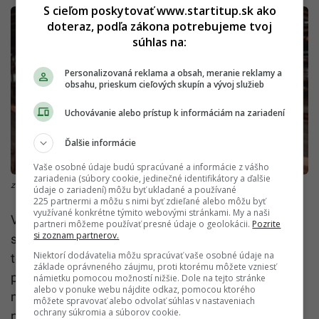
S cieľom poskytovať www.startitup.sk ako
doteraz, podľa zákona potrebujeme tvoj
súhlas na:
Personalizovaná reklama a obsah, meranie reklamy a
obsahu, prieskum cieľových skupín a vývoj služieb
Uchovávanie alebo prístup k informáciám na zariadení
Ďalšie informácie
Vaše osobné údaje budú spracúvané a informácie z vášho
zariadenia (súbory cookie, jedinečné identifikátory a ďalšie
zdroj: Unsplash/Jeriden Villegas
údaje o zariadení) môžu byť ukladané a používané
225 partnermi a môžu s nimi byť zdieľané alebo môžu byť
využívané konkrétne týmito webovými stránkami. My a naši
V súčasnosti je na profile takmer 7 000 ponúk zo
partneri môžeme používať presné údaje o geolokácii.
Pozrite
si zoznam partnerov.
spomínaných európskych pracovných portálov. Z
Niektorí dodávatelia môžu spracúvať vaše osobné údaje na
toho 2 600 ponúk je na Slovensku. Portál jednotlivé
základe oprávneného záujmu, proti ktorému môžete vzniesť
ponuky rozdeľuje aj v súvislosti s krajmi, pričom
námietku pomocou možností nižšie. Dole na tejto stránke
alebo v ponuke webu nájdite odkaz, pomocou ktorého
majú Ukrajinci jednoznačne najviac možností v okolí
môžete spravovať alebo odvolať súhlas v nastaveniach
ochrany súkromia a súborov cookie.
nášho hlavného mesta. V Bratislavskom kraji ide o