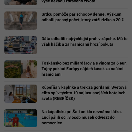
vyše dekádu zdravého života
Srdcu pomôže pár schodov denne. Výskum
odhalil presný počet, ktorý zníži riziko o 20 %
Dáta odhalili najrýchlejší pruh v zápche. Má to
však háčik a za hranicami hrozí pokuta
Toskánsko bez miliardárov a s vínom za 6 eur.
Tajný poklad Európy nájdeš kúsok za našimi
hraniciami
Kúpeľňa v kaplnke a trek za gorilami: Svetová
elita spí v týchto 10 najluxusnejších hoteloch
sveta (REBRÍČEK)
Na kúpalisku pri Šali unikla neznáma látka.
Ľudí pálili oči, 8 osôb museli odviezť do
nemocnice