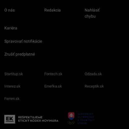
O nás
Redakcia
Nahlásiť
chybu
Kariéra
Spravovať notifikácie
Zrušiť predplatné
Startitup.sk
Fontech.sk
Odzadu.sk
Interez.sk
Emefka.sk
Receptik.sk
Femm.sk