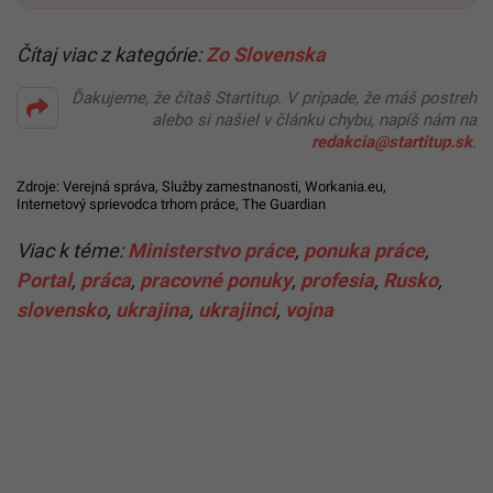
Čítaj viac z kategórie:
Zo Slovenska
Ďakujeme, že čítaš Startitup. V prípade, že máš postreh
alebo si našiel v článku chybu, napíš nám na
redakcia@startitup.sk
.
Zdroje:
Verejná správa
,
Služby zamestnanosti
,
Workania.eu
,
Internetový sprievodca trhom práce
,
The Guardian
Viac k téme:
Ministerstvo práce
,
ponuka práce
,
Portal
,
práca
,
pracovné ponuky
,
profesia
,
Rusko
,
slovensko
,
ukrajina
,
ukrajinci
,
vojna