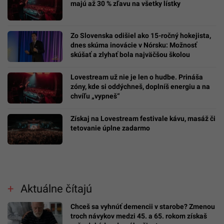
majú až 30 % zľavu na všetky lístky
Zo Slovenska odišiel ako 15-ročný hokejista,
dnes skúma inovácie v Nórsku: Možnosť
skúšať a zlyhať bola najväčšou školou
Lovestream už nie je len o hudbe. Prináša
zóny, kde si oddýchneš, doplníš energiu a na
chvíľu „vypneš“
Získaj na Lovestream festivale kávu, masáž či
tetovanie úplne zadarmo
Aktuálne čítajú
Chceš sa vyhnúť demencii v starobe? Zmenou
troch návykov medzi 45. a 65. rokom získaš