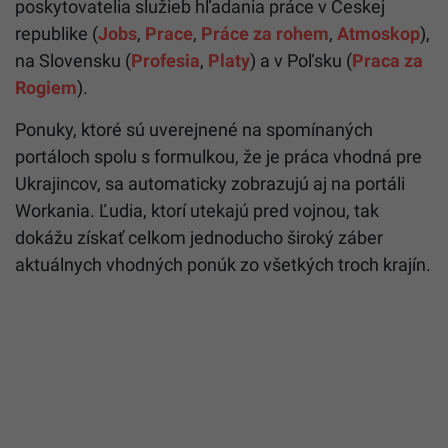
poskytovatelia služieb hľadania práce v Českej
republike (
Jobs
,
Prace
,
Práce za rohem
,
Atmoskop
),
na Slovensku (
Profesia
,
Platy
) a v Poľsku (
Praca za
Rogiem
).
Ponuky, ktoré sú uverejnené na spomínaných
portáloch spolu s formulkou, že je práca vhodná pre
Ukrajincov, sa automaticky zobrazujú aj na portáli
Workania. Ľudia, ktorí utekajú pred vojnou, tak
dokážu získať celkom jednoducho široký záber
aktuálnych vhodných ponúk zo všetkých troch krajín.