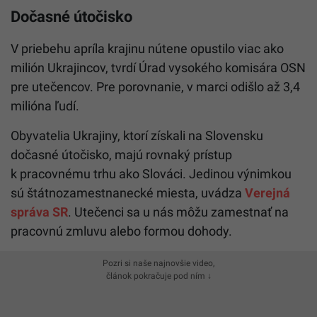
Dočasné útočisko
V priebehu apríla krajinu nútene opustilo viac ako
milión Ukrajincov, tvrdí Úrad vysokého komisára OSN
pre utečencov. Pre porovnanie, v marci odišlo až 3,4
milióna ľudí.
Obyvatelia Ukrajiny, ktorí získali na Slovensku
dočasné útočisko, majú rovnaký prístup
k pracovnému trhu ako Slováci. Jedinou výnimkou
sú štátnozamestnanecké miesta, uvádza
Verejná
správa SR
. Utečenci sa u nás môžu zamestnať na
pracovnú zmluvu alebo formou dohody.
Pozri si naše najnovšie video,
článok pokračuje pod ním ↓