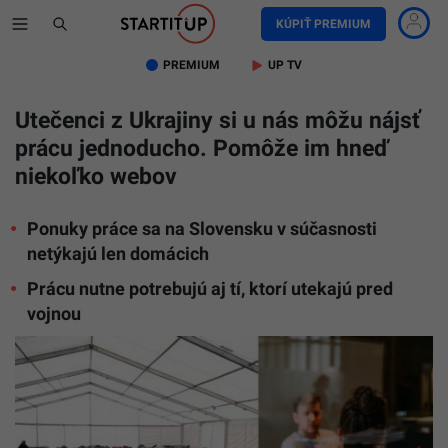
KÚPIŤ PREMIUM
PREMIUM
UP TV
Utečenci z Ukrajiny si u nás môžu nájsť
prácu jednoducho. Pomôže im hneď
niekoľko webov
Ponuky práce sa na Slovensku v súčasnosti
netýkajú len domácich
Prácu nutne potrebujú aj tí, ktorí utekajú pred
vojnou