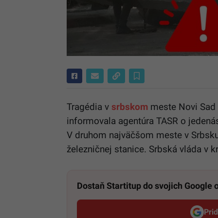
Tragédia v
srbskom
meste Novi Sad s
informovala agentúra TASR o jedenás
V druhom najväčšom meste v Srbsku a
železničnej stanice. Srbská vláda v k
Dostaň Startitup do svojich Google
Pri