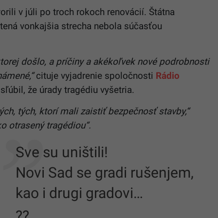
ili v júli po troch rokoch renovácií. Štátna
útená vonkajšia strecha nebola súčasťou
ktorej došlo, a príčiny a akékoľvek nové podrobnosti
námené,“
cituje vyjadrenie spoločnosti
Rádio
sľúbil, že úrady tragédiu vyšetria.
h, tých, ktorí mali zaistiť bezpečnosť stavby,“
o otrasený tragédiou“.
Sve su uništili!
Novi Sad se gradi rušenjem,
kao i drugi gradovi…
??