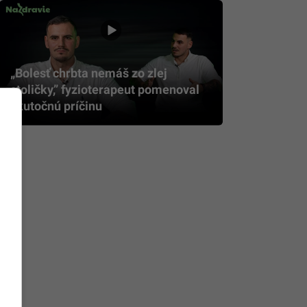
„Bolesť chrbta nemáš zo zlej
stoličky,” fyzioterapeut pomenoval
skutočnú príčinu