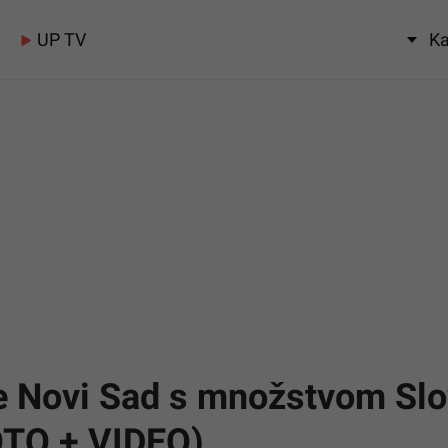
UP TV
Ka
e Novi Sad s množstvom Slov
OTO + VIDEO)