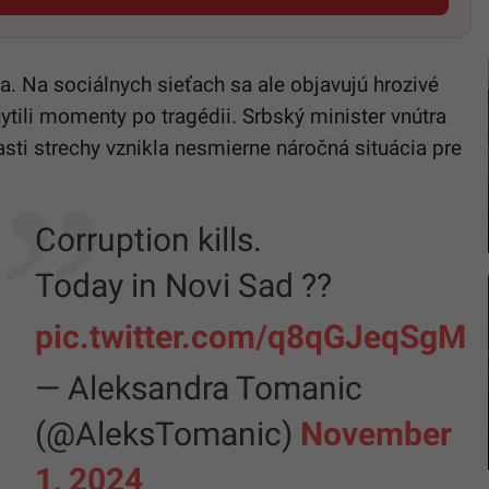
a. Na sociálnych sieťach sa ale objavujú hrozivé
hytili momenty po tragédii. Srbský minister vnútra
časti strechy vznikla nesmierne náročná situácia pre
Corruption kills.
Today in Novi Sad ??
pic.twitter.com/q8qGJeqSgM
— Aleksandra Tomanic
(@AleksTomanic)
November
1, 2024