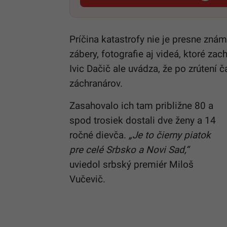
Príčina katastrofy nie je presne znám
zábery, fotografie aj videá, ktoré zac
Ivic Dačič ale uvádza, že po zrútení 
záchranárov.
Zasahovalo ich tam približne 80 a
spod trosiek dostali dve ženy a 14
ročné dievča.
„Je to čierny piatok
pre celé Srbsko a Novi
Sad
,“
uviedol srbský premiér Miloš
Vučevič.