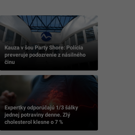
Kauza v šou Party Shore: Polícia
preveruje podozrenie z násilného
činu
Expertky odporúčajú 1/3 šálky
jednej potraviny denne. Zlý
cholesterol klesne o 7 %