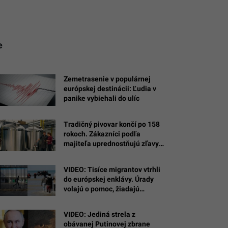
e
Zemetrasenie v populárnej
európskej destinácii: Ľudia v
panike vybiehali do ulíc
Tradičný pivovar končí po 158
rokoch. Zákazníci podľa
majiteľa uprednostňujú zľavy
pred vernosťou značke
VIDEO: Tisíce migrantov vtrhli
do európskej enklávy. Úrady
volajú o pomoc, žiadajú
ej
núdzový stav a armádu
VIDEO: Jediná strela z
obávanej Putinovej zbrane