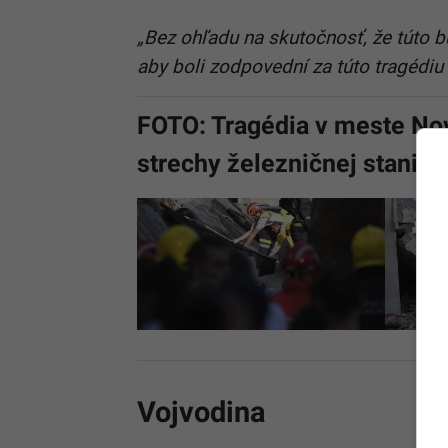
„Bez ohľadu na skutočnosť, že túto 
aby boli zodpovední za túto tragédiu 
FOTO: Tragédia v meste Nov
strechy železničnej stanice
Vojvodina