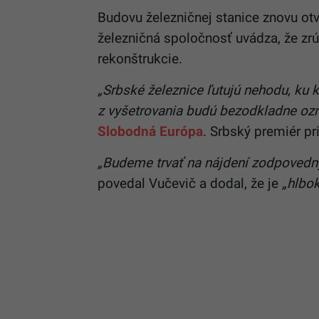
Budovu železničnej stanice znovu otvor
železničná spoločnosť uvádza, že zr
rekonštrukcie.
„Srbské železnice ľutujú nehodu, ku 
z vyšetrovania budú bezodkladne oz
Slobodná Európa
. Srbský premiér pri
„Budeme trvať na nájdení zodpovednýc
povedal Vučevič a dodal, že je
„hlbok