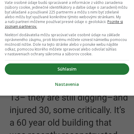
Vaše osobné údaje budú spracúvané a informácie z vášho zariadenia
y pohotovostných zložiek. Novi Sad je hlavným
(súbory cookie, jedinečné identifikátory a ďalšie údaje o zariadení) môžu
byť ukladané a používané 225 partnermi a môžu s nimi byť zdieľané
jvodina. Ide o územie na severe krajiny, kde žije
alebo môžu byť využívané konkrétne týmito webovými stránkami. My
e ide o tretiu najpočetnejšiu národnosť. Zachováva
a naši partneri môžeme používať presné údaje o geolokácii.
Pozrite si
zoznam partnerov.
Niektorí dodávatelia môžu spracúvať vaše osobné údaje na základe
oprávneného záujmu, proti ktorému môžete vzniesť námietku pomocou
Yesterday around noon
možností nižšie. Dole na tejto stránke alebo v ponuke webu nájdite
odkaz, pomocou ktorého môžete spravovať alebo odvolať súhlas
v nastaveniach ochrany súkromia a súborov cookie.
canopy at the train station in
Súhlasím
my hometown Novi Sad
collapsed and killed (at least)
Nastavenia
13– they are still digging–and
injured 30, some critically. It’s
a 60 year old building that