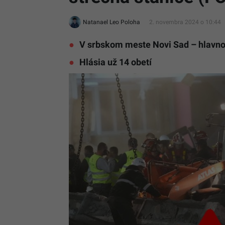
Natanael Leo Poloha
2. novembra 2024 o 10:44
V srbskom meste Novi Sad – hlavno
Hlásia už 14 obetí