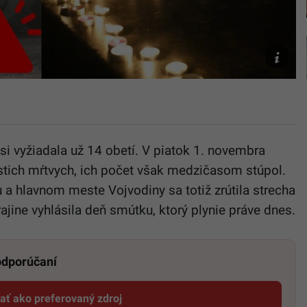
Nový
Sad
TASR/AP,
Darko
Vojinovic
i vyžiadala už 14 obetí. V piatok 1. novembra
tich mŕtvych, ich počet však medzičasom stúpol.
 hlavnom meste Vojvodiny sa totiž zrútila strecha
rajine vyhlásila deň smútku, ktorý plynie práve dnes.
 odporúčaní
dať ako preferovaný zdroj
Startitup, odkaz sa otvorí v novom okne