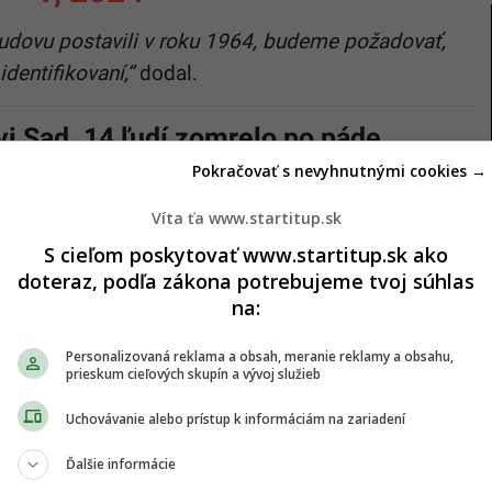
budovu postavili v roku 1964, budeme požadovať,
identifikovaní,“
dodal.
i Sad. 14 ľudí zomrelo po páde
Pokračovať s nevyhnutnými cookies →
Víta ťa www.startitup.sk
S cieľom poskytovať www.startitup.sk ako
doteraz, podľa zákona potrebujeme tvoj súhlas
GALÉRIA
+ 6
na:
Personalizovaná reklama a obsah, meranie reklamy a obsahu,
prieskum cieľových skupín a vývoj služieb
Uchovávanie alebo prístup k informáciám na zariadení
Ďalšie informácie