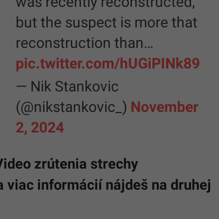
was recently reconstructed,
but the suspect is more that
reconstruction than…
pic.twitter.com/hUGiPINk89
— Nik Stankovic
(@nikstankovic_)
November
2, 2024
Video zrútenia strechy
viac informácií nájdeš na druhej