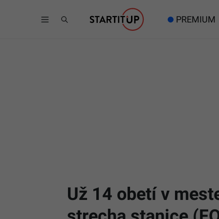
PREMIUM
Už 14 obetí v mest
strecha stanice (F