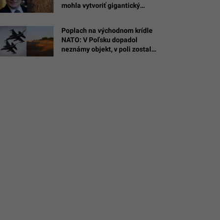
mohla vytvoriť gigantický
kráter v Poľsku. Dokáže niesť
nukleárnu hlavicu
Poplach na východnom krídle
NATO: V Poľsku dopadol
neznámy objekt, v poli zostal
obrovský kráter