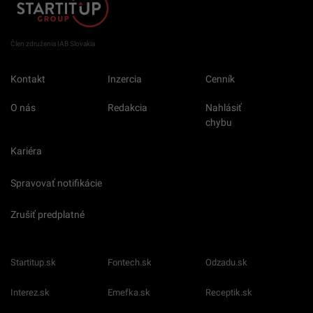
Člen združenia IAB Slovakia
Kontakt
Inzercia
Cenník
O nás
Redakcia
Nahlásiť
chybu
Kariéra
Spravovať notifikácie
Zrušiť predplatné
Startitup.sk
Fontech.sk
Odzadu.sk
Interez.sk
Emefka.sk
Receptik.sk