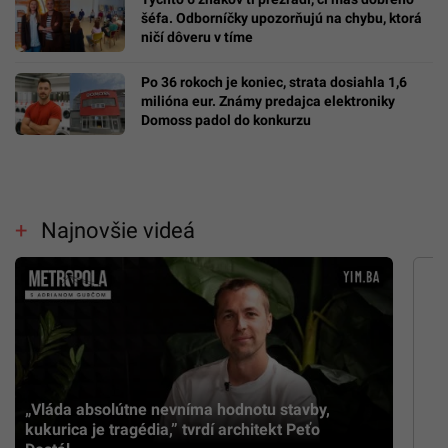
šéfa. Odborníčky upozorňujú na chybu, ktorá
ničí dôveru v tíme
Po 36 rokoch je koniec, strata dosiahla 1,6
milióna eur. Známy predajca elektroniky
Domoss padol do konkurzu
Najnovšie videá
„Vláda absolútne nevníma hodnotu stavby,
kukurica je tragédia,” tvrdí architekt Peťo