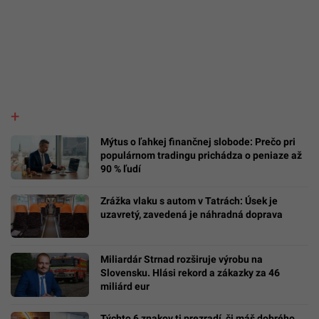
Mýtus o ľahkej finančnej slobode: Prečo pri
populárnom tradingu prichádza o peniaze až
90 % ľudí
Zrážka vlaku s autom v Tatrách: Úsek je
uzavretý, zavedená je náhradná doprava
Miliardár Strnad rozširuje výrobu na
Slovensku. Hlási rekord a zákazky za 46
miliárd eur
Týchto 6 znakov ti prezradí, či máš dobrého