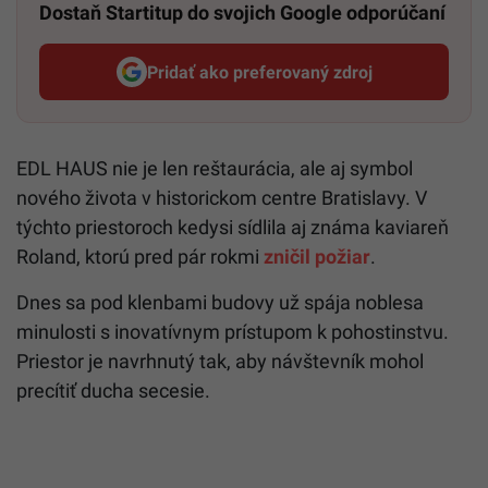
Dostaň Startitup do svojich Google odporúčaní
Pridať ako preferovaný zdroj
Startitup, odkaz sa otvorí v n
EDL HAUS nie je len reštaurácia, ale aj symbol
nového života v historickom centre Bratislavy. V
týchto priestoroch kedysi sídlila aj známa kaviareň
Roland, ktorú pred pár rokmi
zničil požiar
.
Dnes sa pod klenbami budovy už spája noblesa
minulosti s inovatívnym prístupom k pohostinstvu.
Priestor je navrhnutý tak, aby návštevník mohol
precítiť ducha secesie.