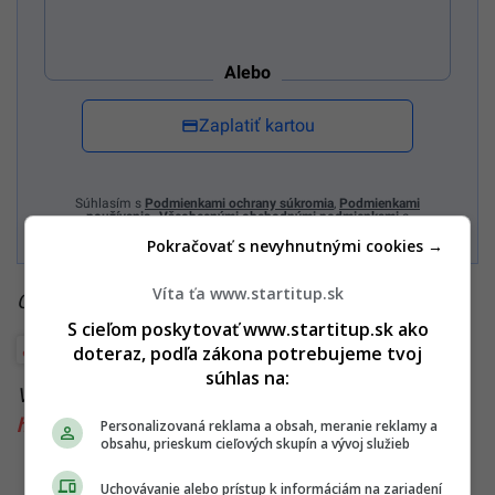
Alebo
Zaplatiť kartou
Súhlasím s
Podmienkami ochrany súkromia
,
Podmienkami
používania
,
Všeobecnými obchodnými podmienkami
a
Podmienkami TrustPay.
Pokračovať s nevyhnutnými cookies →
Víta ťa www.startitup.sk
Čítaj viac z kategórie:
Biznis a startupy
S cieľom poskytovať www.startitup.sk ako
Food biznis
doteraz, podľa zákona potrebujeme tvoj
súhlas na:
Viac k téme:
Bratislava
,
Bratislavská reštaurácia
,
história
,
novinky
,
novy podnik
,
recenzia
,
startitup
Personalizovaná reklama a obsah, meranie reklamy a
obsahu, prieskum cieľových skupín a vývoj služieb
Uchovávanie alebo prístup k informáciám na zariadení