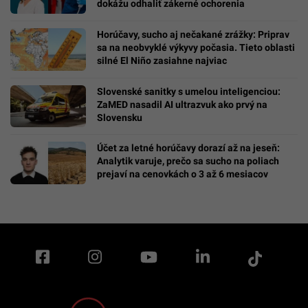
dokážu odhaliť zákerné ochorenia
Horúčavy, sucho aj nečakané zrážky: Priprav
sa na neobvyklé výkyvy počasia. Tieto oblasti
silné El Niño zasiahne najviac
Slovenské sanitky s umelou inteligenciou:
ZaMED nasadil AI ultrazvuk ako prvý na
Slovensku
Účet za letné horúčavy dorazí až na jeseň:
Analytik varuje, prečo sa sucho na poliach
prejaví na cenovkách o 3 až 6 mesiacov