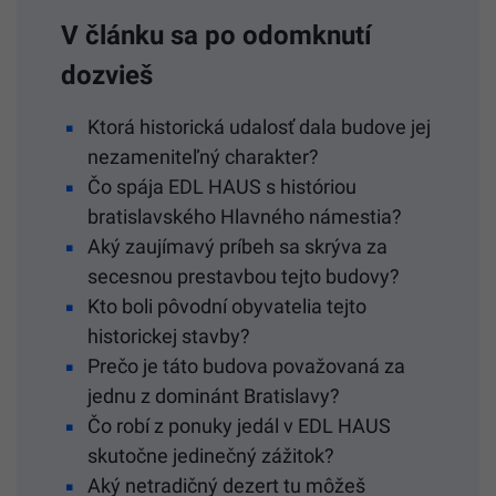
V článku sa po odomknutí
dozvieš
Ktorá historická udalosť dala budove jej
nezameniteľný charakter?
Čo spája EDL HAUS s históriou
bratislavského Hlavného námestia?
Aký zaujímavý príbeh sa skrýva za
secesnou prestavbou tejto budovy?
Kto boli pôvodní obyvatelia tejto
historickej stavby?
Prečo je táto budova považovaná za
jednu z dominánt Bratislavy?
Čo robí z ponuky jedál v EDL HAUS
skutočne jedinečný zážitok?
Aký netradičný dezert tu môžeš