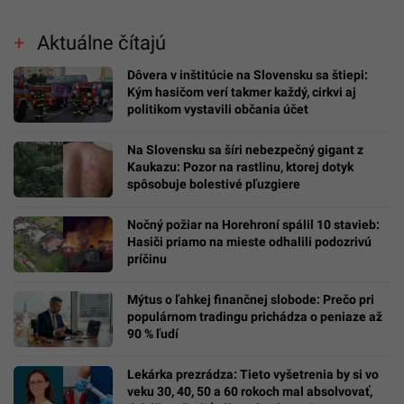
Aktuálne čítajú
Dôvera v inštitúcie na Slovensku sa štiepi:
Kým hasičom verí takmer každý, cirkvi aj
politikom vystavili občania účet
Na Slovensku sa šíri nebezpečný gigant z
Kaukazu: Pozor na rastlinu, ktorej dotyk
spôsobuje bolestivé pľuzgiere
Nočný požiar na Horehroní spálil 10 stavieb:
Hasiči priamo na mieste odhalili podozrivú
príčinu
Mýtus o ľahkej finančnej slobode: Prečo pri
populárnom tradingu prichádza o peniaze až
90 % ľudí
Lekárka prezrádza: Tieto vyšetrenia by si vo
veku 30, 40, 50 a 60 rokoch mal absolvovať,