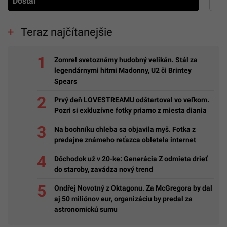
Dostál
Teraz najčítanejšie
Zomrel svetoznámy hudobný velikán. Stál za
legendárnymi hitmi Madonny, U2 či Brintey
Spears
Prvý deň LOVESTREAMU odštartoval vo veľkom.
Pozri si exkluzívne fotky priamo z miesta diania
Na bochníku chleba sa objavila myš. Fotka z
predajne známeho reťazca obletela internet
Dôchodok už v 20-ke: Generácia Z odmieta drieť
do staroby, zavádza nový trend
Ondřej Novotný z Oktagonu. Za McGregora by dal
aj 50 miliónov eur, organizáciu by predal za
astronomickú sumu