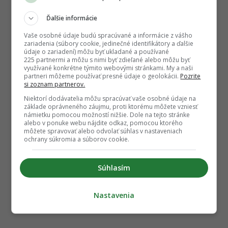
Ďalšie informácie
Vaše osobné údaje budú spracúvané a informácie z vášho
zariadenia (súbory cookie, jedinečné identifikátory a ďalšie
údaje o zariadení) môžu byť ukladané a používané
225 partnermi a môžu s nimi byť zdieľané alebo môžu byť
využívané konkrétne týmito webovými stránkami. My a naši
partneri môžeme používať presné údaje o geolokácii.
Pozrite
si zoznam partnerov.
Niektorí dodávatelia môžu spracúvať vaše osobné údaje na
základe oprávneného záujmu, proti ktorému môžete vzniesť
námietku pomocou možností nižšie. Dole na tejto stránke
alebo v ponuke webu nájdite odkaz, pomocou ktorého
môžete spravovať alebo odvolať súhlas v nastaveniach
ochrany súkromia a súborov cookie.
Súhlasím
Nastavenia