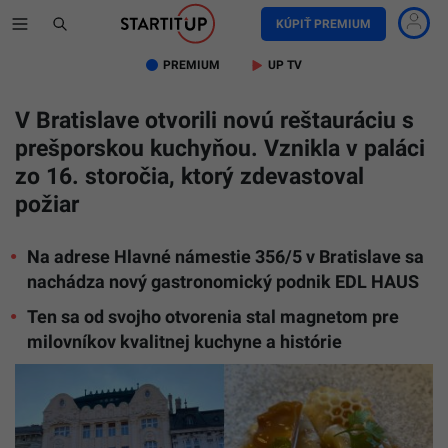
KÚPIŤ PREMIUM
PREMIUM
UP TV
V Bratislave otvorili novú reštauráciu s
prešporskou kuchyňou. Vznikla v paláci
zo 16. storočia, ktorý zdevastoval
požiar
Na adrese Hlavné námestie 356/5 v Bratislave sa
nachádza nový gastronomický podnik EDL HAUS
Ten sa od svojho otvorenia stal magnetom pre
milovníkov kvalitnej kuchyne a histórie