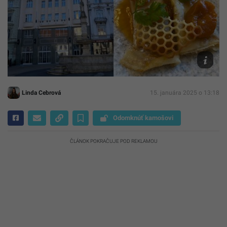
Startitup
Linda Cebrová
15. januára 2025 o 13:18
Odomknúť kamošovi
ČLÁNOK POKRAČUJE POD REKLAMOU