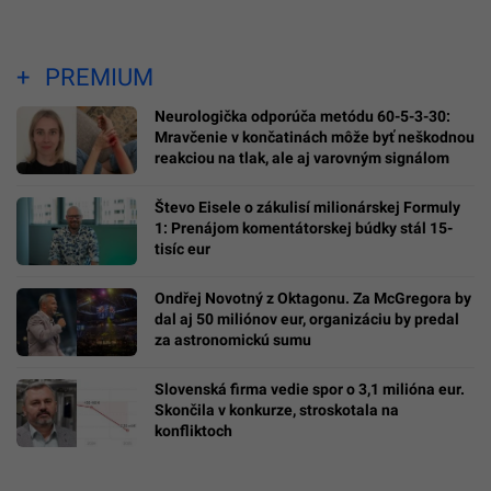
PREMIUM
Neurologička odporúča metódu 60-5-3-30:
Mravčenie v končatinách môže byť neškodnou
reakciou na tlak, ale aj varovným signálom
Števo Eisele o zákulisí milionárskej Formuly
1: Prenájom komentátorskej búdky stál 15-
tisíc eur
Ondřej Novotný z Oktagonu. Za McGregora by
dal aj 50 miliónov eur, organizáciu by predal
za astronomickú sumu
Slovenská firma vedie spor o 3,1 milióna eur.
Skončila v konkurze, stroskotala na
konfliktoch