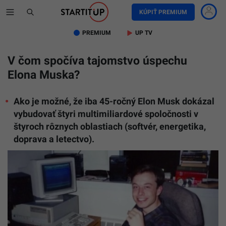
KÚPIŤ PREMIUM
PREMIUM
UP TV
V čom spočíva tajomstvo úspechu
Elona Muska?
Ako je možné, že iba 45-ročný Elon Musk dokázal
vybudovať štyri multimiliardové spoločnosti v
štyroch rôznych oblastiach (softvér, energetika,
doprava a letectvo).