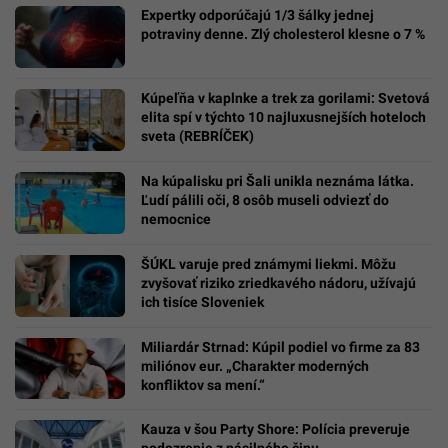
Expertky odporúčajú 1/3 šálky jednej
potraviny denne. Zlý cholesterol klesne o 7 %
Kúpeľňa v kaplnke a trek za gorilami: Svetová
elita spí v týchto 10 najluxusnejších hoteloch
sveta (REBRÍČEK)
Na kúpalisku pri Šali unikla neznáma látka.
Ľudí pálili oči, 8 osôb museli odviezť do
nemocnice
ŠÚKL varuje pred známymi liekmi. Môžu
zvyšovať riziko zriedkavého nádoru, užívajú
ich tisíce Sloveniek
Miliardár Strnad: Kúpil podiel vo firme za 83
miliónov eur. „Charakter moderných
konfliktov sa mení.“
Kauza v šou Party Shore: Polícia preveruje