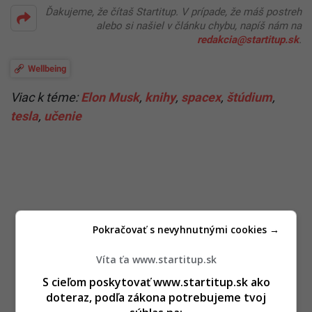
Ďakujeme, že čítaš Startitup. V prípade, že máš postreh
alebo si našiel v článku chybu, napíš nám na
redakcia@startitup.sk
.
Wellbeing
Viac k téme:
Elon Musk
,
knihy
,
spacex
,
štúdium
,
tesla
,
učenie
Pokračovať s nevyhnutnými cookies →
Víta ťa www.startitup.sk
S cieľom poskytovať www.startitup.sk ako
doteraz, podľa zákona potrebujeme tvoj