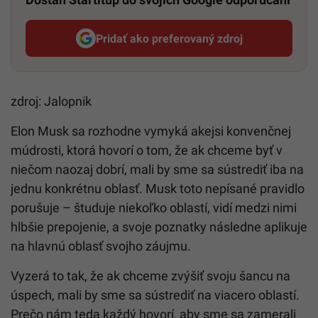
Pridať ako preferovaný zdroj
Startitup, odkaz sa otvorí v n
zdroj: Jalopnik
Elon Musk sa rozhodne vymyká akejsi konvenčnej
múdrosti, ktorá hovorí o tom, že ak chceme byť v
niečom naozaj dobrí, mali by sme sa sústrediť iba na
jednu konkrétnu oblasť. Musk toto nepísané pravidlo
porušuje – študuje niekoľko oblastí, vidí medzi nimi
hlbšie prepojenie, a svoje poznatky následne aplikuje
na hlavnú oblasť svojho záujmu.
Vyzerá to tak, že ak chceme zvýšiť svoju šancu na
úspech, mali by sme sa sústrediť na viacero oblastí.
Prečo nám teda každý hovorí, aby sme sa zamerali