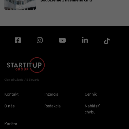
podozrenie z násilného činu
Člen združenia IAB Slovakia
Kontakt
Inzercia
Cenník
O nás
Redakcia
Nahlásiť
chybu
Kariéra