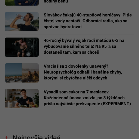
hodiny behu
Slovákov čakajú 40-stupňové horúčavy: Pitie
čistej vody nestačí. Odborníci radia, ako sa
správne hydratovať
46-ročný bývalý vojak radí metódu 6-3 na
vybudovanie silného tela: Na 95 % sa
dostaneš tam, kam sa chceš
Vraciaš sa z dovolenky unavený?
Neuropsychológ odhalili banálne chyby,
ktorými si zbytočne ničíš oddych
Vysadil som cukor na 7 mesiacov.
Každodenná únava zmizla, po 3 týždňoch
prišlo najväčšie prekvapenie (EXPERIMENT)
Najnovšie videá