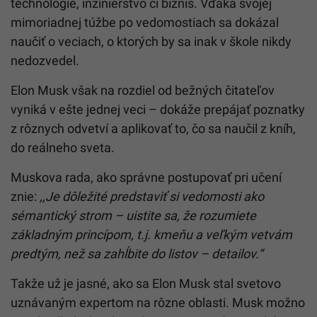
technológie, inžinierstvo či biznis. Vďaka svojej
mimoriadnej túžbe po vedomostiach sa dokázal
naučiť o veciach, o ktorých by sa inak v škole nikdy
nedozvedel.
Elon Musk však na rozdiel od bežných čitateľov
vyniká v ešte jednej veci – dokáže prepájať poznatky
z rôznych odvetví a aplikovať to, čo sa naučil z kníh,
do reálneho sveta.
Muskova rada, ako správne postupovať pri učení
znie:
,,Je dôležité predstaviť si vedomosti ako
sémantický strom – uistite sa, že rozumiete
základným princípom, t.j. kmeňu a veľkým vetvám
predtým, než sa zahĺbite do listov – detailov.“
Takže už je jasné, ako sa Elon Musk stal svetovo
uznávaným expertom na rôzne oblasti. Musk možno