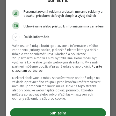
súhlas na:
Personalizovaná reklama a obsah, meranie reklamy a
obsahu, prieskum cieľových skupín a vývoj služieb
Uchovávanie alebo prístup k informáciám na zariadení
Ďalšie informácie
Vaše osobné údaje budú spracúvané a informácie z vášho
zariadenia (súbory cookie, jedinečné identifikátory a ďalšie
údaje o zariadení) môžu byť ukladané a používané
225 partnermi a môžu s nimi byť zdieľané alebo môžu byť
využívané konkrétne týmito webovými stránkami. My a naši
partneri môžeme používať presné údaje o geolokácii.
Pozrite
si zoznam partnerov.
Niektorí dodávatelia môžu spracúvať vaše osobné údaje na
základe oprávneného záujmu, proti ktorému môžete vzniesť
námietku pomocou možností nižšie. Dole na tejto stránke
alebo v ponuke webu nájdite odkaz, pomocou ktorého
môžete spravovať alebo odvolať súhlas v nastaveniach
ochrany súkromia a súborov cookie.
Súhlasím