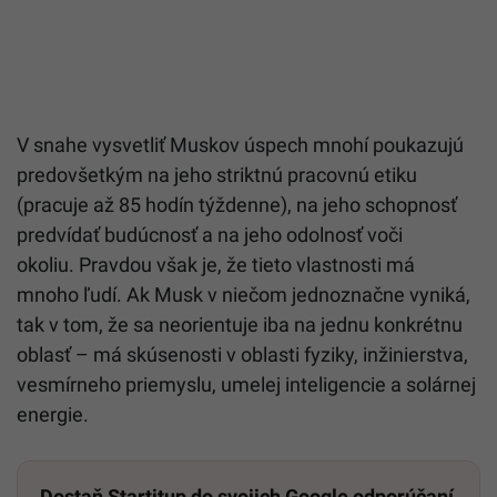
V snahe vysvetliť Muskov úspech mnohí poukazujú
predovšetkým na jeho striktnú pracovnú etiku
(pracuje až 85 hodín týždenne), na jeho schopnosť
predvídať budúcnosť a na jeho odolnosť voči
okoliu. Pravdou však je, že tieto vlastnosti má
mnoho ľudí. Ak Musk v niečom jednoznačne vyniká,
tak v tom, že sa neorientuje iba na jednu konkrétnu
oblasť – má skúsenosti v oblasti fyziky, inžinierstva,
vesmírneho priemyslu, umelej inteligencie a solárnej
energie.
Dostaň Startitup do svojich Google odporúčaní