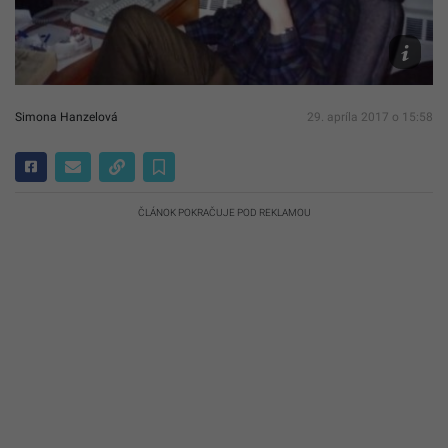
greatper
Simona Hanzelová
29. apríla 2017 o 15:58
ČLÁNOK POKRAČUJE POD REKLAMOU