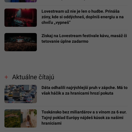
Lovestream už nie je len o hudbe. Prináša
zóny, kde si oddýchneš, doplníš energiu a na
chvíľu „vypneš“
Získaj na Lovestream festivale kávu, masáž či
tetovanie úplne zadarmo
Aktuálne čítajú
Dáta odhalili najrýchlejší pruh v zápche. Má to
však háčik a za hranicami hrozí pokuta
Toskánsko bez miliardárov a s vínom za 6 eur.
Tajný poklad Európy nájdeš kúsok za našimi
hraniciami