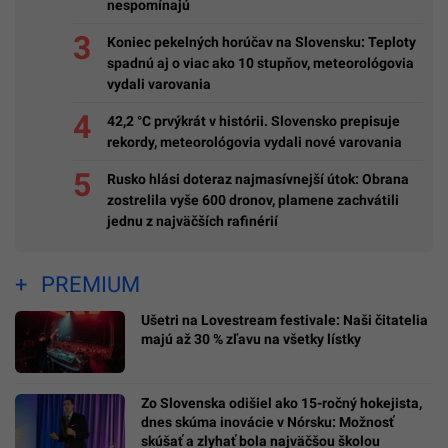
nespomínajú
Koniec pekelných horúčav na Slovensku: Teploty
spadnú aj o viac ako 10 stupňov, meteorológovia
vydali varovania
42,2 °C prvýkrát v histórii. Slovensko prepisuje
rekordy, meteorológovia vydali nové varovania
Rusko hlási doteraz najmasívnejší útok: Obrana
zostrelila vyše 600 dronov, plamene zachvátili
jednu z najväčších rafinérií
PREMIUM
Ušetri na Lovestream festivale: Naši čitatelia
majú až 30 % zľavu na všetky lístky
Zo Slovenska odišiel ako 15-ročný hokejista,
dnes skúma inovácie v Nórsku: Možnosť
skúšať a zlyhať bola najväčšou školou