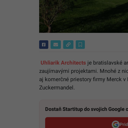
Uhliarik Architects
je bratislavské ar
zaujímavými projektami. Mnohé z nich
aj komerčné priestory firmy Merck v 
Zuckermandel.
Dostaň Startitup do svojich Google
Pri