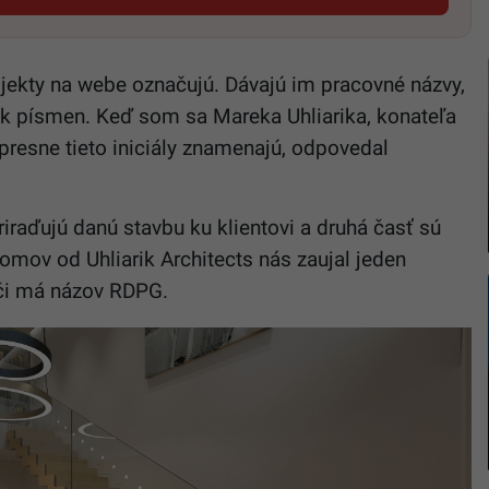
ojekty na webe označujú. Dávajú im pracovné názvy,
luk písmen. Keď som sa Mareka Uhliarika, konateľa
 presne tieto iniciály znamenajú, odpovedal
priraďujú danú stavbu ku klientovi a druhá časť sú
 domov od Uhliarik Architects nás zaujal jeden
eči má názov RDPG.