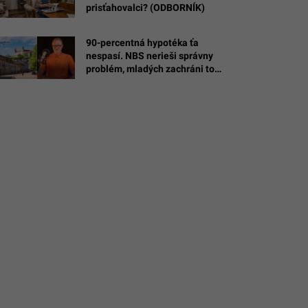
prisťahovalci? (ODBORNÍK)
90-percentná hypotéka ťa
nespasí. NBS nerieši správny
s
problém, mladých zachráni toto
(ANALYTIK)