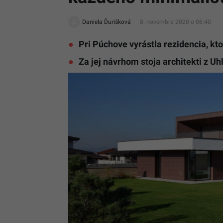
Daniela Ďurišková
8. novembra 2020 o 08:40
Pri Púchove vyrástla rezidencia, k
Za jej návrhom stoja architekti z Uhl