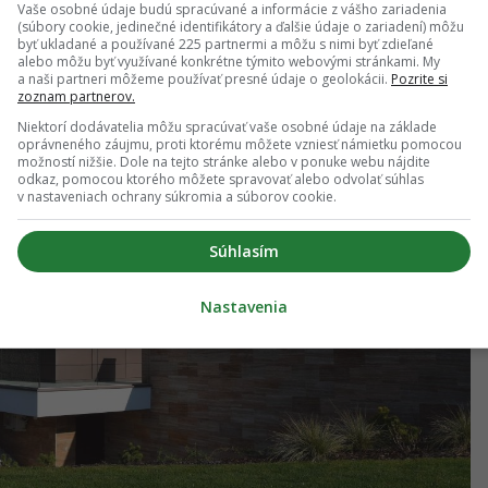
Vaše osobné údaje budú spracúvané a informácie z vášho zariadenia
(súbory cookie, jedinečné identifikátory a ďalšie údaje o zariadení) môžu
byť ukladané a používané 225 partnermi a môžu s nimi byť zdieľané
alebo môžu byť využívané konkrétne týmito webovými stránkami. My
a naši partneri môžeme používať presné údaje o geolokácii.
Pozrite si
zoznam partnerov.
Niektorí dodávatelia môžu spracúvať vaše osobné údaje na základe
oprávneného záujmu, proti ktorému môžete vzniesť námietku pomocou
možností nižšie. Dole na tejto stránke alebo v ponuke webu nájdite
odkaz, pomocou ktorého môžete spravovať alebo odvolať súhlas
v nastaveniach ochrany súkromia a súborov cookie.
Súhlasím
ZIŤ CELÚ GALÉRIU
(8)
Nastavenia