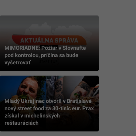
MIMORIADNE: Požiar v Slovnafte
pod kontrolou, príčina sa bude
vyšetrovať
Mladý Ukrajinec otvoril v Bratislave
nový street food za 30-tisíc eur. Prax
získal v michelinských
reštauráciách