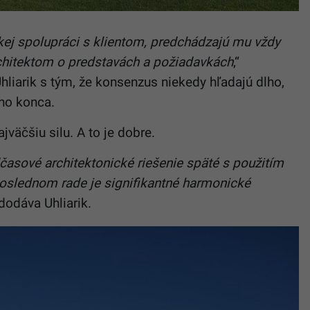
kej spolupráci s klientom, predchádzajú mu vždy
chitektom o predstavách a požiadavkách
,“
hliarik s tým, že konsenzus niekedy hľadajú dlho,
ého konca.
ajväčšiu silu. A to je dobre.
časové architektonické riešenie späté s použitím
oslednom rade je signifikantné harmonické
dodáva Uhliarik.