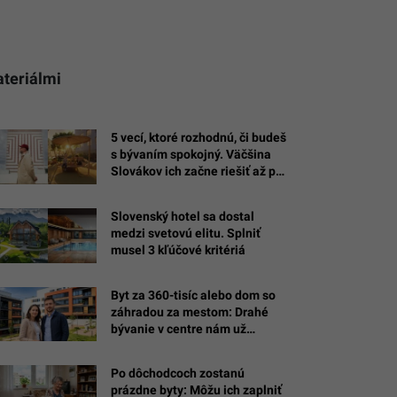
ateriálmi
5 vecí, ktoré rozhodnú, či budeš
s bývaním spokojný. Väčšina
Slovákov ich začne riešiť až po
nasťahovaní
Slovenský hotel sa dostal
medzi svetovú elitu. Splniť
musel 3 kľúčové kritériá
Byt za 360-tisíc alebo dom so
záhradou za mestom: Drahé
bývanie v centre nám už
nevonia, Slováci majú vo
výbere jasno
Po dôchodcoch zostanú
prázdne byty: Môžu ich zaplniť