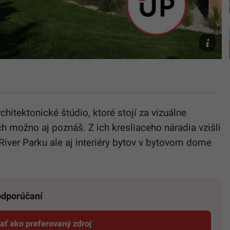
Marek
Uhliarik
Architect
chitektonické štúdio, ktoré stojí za vizuálne
 možno aj poznáš. Z ich kresliaceho náradia vzišli
River Parku ale aj interiéry bytov v bytovom dome
 odporúčaní
dať ako preferovaný zdroj
Startitup, odkaz sa otvorí v novom okne