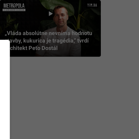
„Vláda absolútne nevníma hodnotu
stavby, kukurica je tragédia,” tvrdí
architekt Peťo Dostál