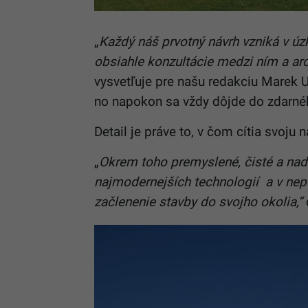
„
Každý náš prvotný návrh vzniká v úz
obsiahle konzultácie medzi ním a ar
vysvetľuje pre našu redakciu Marek U
no napokon sa vždy dôjde do zdarn
Detail je práve to, v čom cítia svoju n
„
Okrem toho premyslené, čisté a nad
najmodernejších technologií a v nep
začlenenie stavby do svojho okolia,“