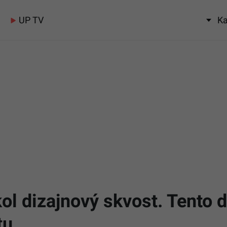
UP TV
Ka
kol dizajnový skvost. Tento
tu