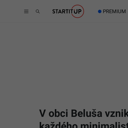
PREMIUM
V obci Beluša vzni
každého minimalis