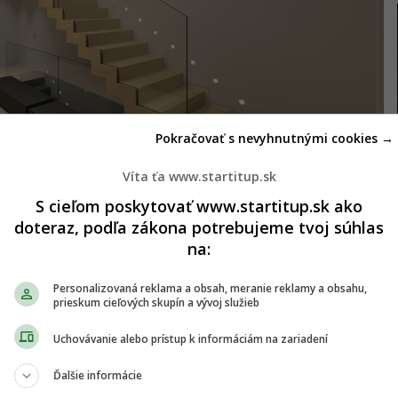
Pokračovať s nevyhnutnými cookies →
Víta ťa www.startitup.sk
S cieľom poskytovať www.startitup.sk ako
doteraz, podľa zákona potrebujeme tvoj súhlas
na:
ypickí. Jednoduché a čisté línie, prevažne svetlé
Personalizovaná reklama a obsah, meranie reklamy a obsahu,
prieskum cieľových skupín a vývoj služieb
 ešte stavba, ktorá nemá obmedzenia. Architekt
y. Dôležité je, aby si sadli, povahovo aj štýlom.
Uchovávanie alebo prístup k informáciám na zariadení
eráš presne preto, lebo ti jeho práca vizuálne ladí
Ďalšie informácie