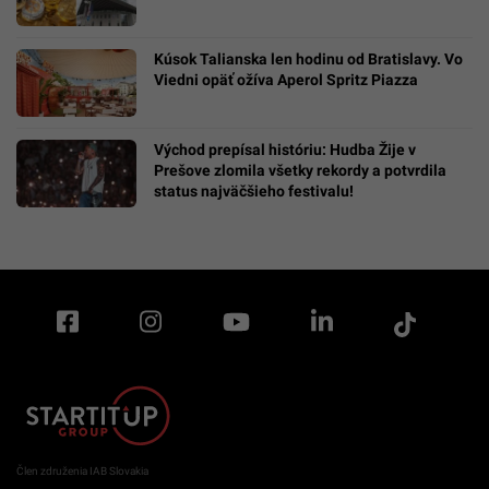
Kúsok Talianska len hodinu od Bratislavy. Vo
Viedni opäť ožíva Aperol Spritz Piazza
Východ prepísal históriu: Hudba Žije v
Prešove zlomila všetky rekordy a potvrdila
status najväčšieho festivalu!
Člen združenia IAB Slovakia