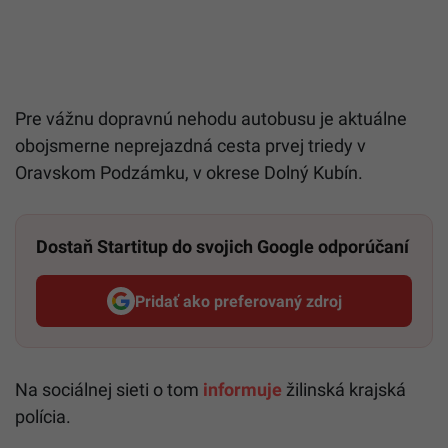
Pre vážnu dopravnú nehodu autobusu je aktuálne
obojsmerne neprejazdná cesta prvej triedy v
Oravskom Podzámku, v okrese Dolný Kubín.
Dostaň Startitup do svojich Google odporúčaní
Pridať ako preferovaný zdroj
Startitup, odkaz sa otvorí v n
Na sociálnej sieti o tom
informuje
žilinská krajská
polícia.