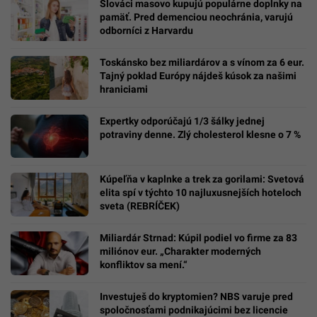
Slováci masovo kupujú populárne doplnky na
pamäť. Pred demenciou neochránia, varujú
odborníci z Harvardu
Toskánsko bez miliardárov a s vínom za 6 eur.
Tajný poklad Európy nájdeš kúsok za našimi
hraniciami
Expertky odporúčajú 1/3 šálky jednej
potraviny denne. Zlý cholesterol klesne o 7 %
Kúpeľňa v kaplnke a trek za gorilami: Svetová
elita spí v týchto 10 najluxusnejších hoteloch
sveta (REBRÍČEK)
Miliardár Strnad: Kúpil podiel vo firme za 83
miliónov eur. „Charakter moderných
konfliktov sa mení.“
Investuješ do kryptomien? NBS varuje pred
spoločnosťami podnikajúcimi bez licencie