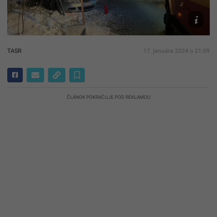
FB/Políci
žilinský
kraj
TASR
17. januára 2024 o 21:09
ČLÁNOK POKRAČUJE POD REKLAMOU