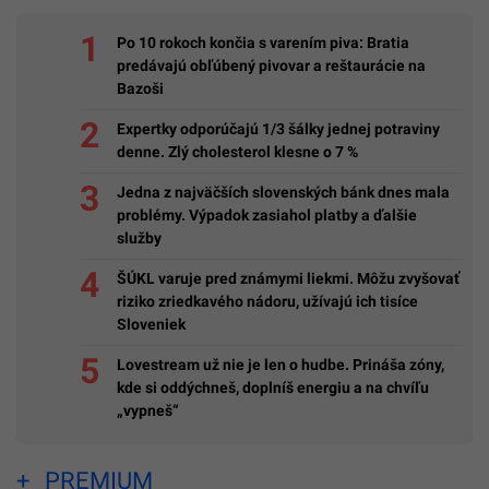
Po 10 rokoch končia s varením piva: Bratia
predávajú obľúbený pivovar a reštaurácie na
Bazoši
Expertky odporúčajú 1/3 šálky jednej potraviny
denne. Zlý cholesterol klesne o 7 %
Jedna z najväčších slovenských bánk dnes mala
problémy. Výpadok zasiahol platby a ďalšie
služby
ŠÚKL varuje pred známymi liekmi. Môžu zvyšovať
riziko zriedkavého nádoru, užívajú ich tisíce
Sloveniek
Lovestream už nie je len o hudbe. Prináša zóny,
kde si oddýchneš, doplníš energiu a na chvíľu
„vypneš“
PREMIUM