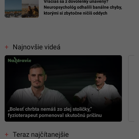
Vraciaš sa z dovolenky unavený?
Neuropsychológ odhalili banálne chyby,
ktorými si zbytočne ničíš oddych
Najnovšie videá
„Bolesť chrbta nemáš zo zlej stoličky,”
fyzioterapeut pomenoval skutočnú príčinu
Teraz najčítanejšie