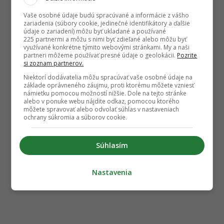
Vaše osobné údaje budú spracúvané a informácie z vášho
zariadenia (súbory cookie, jedinečné identifikátory a ďalšie
údaje o zariadení) môžu byť ukladané a používané
225 partnermi a môžu s nimi byť zdieľané alebo môžu byť
využívané konkrétne týmito webovými stránkami. My a naši
partneri môžeme používať presné údaje o geolokácii.
Pozrite
si zoznam partnerov.
Niektorí dodávatelia môžu spracúvať vaše osobné údaje na
základe oprávneného záujmu, proti ktorému môžete vzniesť
námietku pomocou možností nižšie. Dole na tejto stránke
alebo v ponuke webu nájdite odkaz, pomocou ktorého
môžete spravovať alebo odvolať súhlas v nastaveniach
ochrany súkromia a súborov cookie.
Súhlasím
Nastavenia