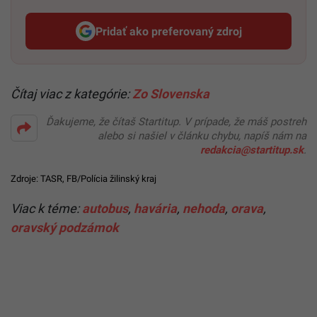
Pridať ako preferovaný zdroj
Startitup, odkaz sa otvorí v n
Čítaj viac z kategórie:
Zo Slovenska
Ďakujeme, že čítaš Startitup. V prípade, že máš postreh
alebo si našiel v článku chybu, napíš nám na
redakcia@startitup.sk
.
Zdroje: TASR,
FB/Polícia žilinský kraj
Viac k téme:
autobus
,
havária
,
nehoda
,
orava
,
oravský podzámok