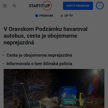
KÚPIŤ PREMIUM
PREMIUM
UP TV
V Oravskom Podzámku havaroval
autobus, cesta je obojsmerne
neprejazdná
Cesta je obojsmerne neprejazdná
Informovala o tom žilinská polícia
Nehoda
autobus
na
Orave
reprofoto