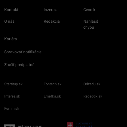
Kontakt
Inzercia
Cenník
O nás
Redakcia
Nahlásiť
chybu
Kariéra
Spravovať notifikácie
Zrušiť predplatné
Startitup.sk
Fontech.sk
Odzadu.sk
Interez.sk
Emefka.sk
Receptik.sk
Femm.sk