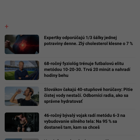
Expertky odporúčajú 1/3 šálky jednej
potraviny denne. Zlý cholesterol klesne o 7 %
68-ročný fyziológ trénuje futbalovú elitu
metódou 10-20-30. Trvá 20 minút a nahradí
hodiny behu
Slovákov čakajú 40-stupňové horúčavy: Pitie
čistej vody nestačí. Odborníci radia, ako sa
správne hydratovať
46-ročný bývalý vojak radí metódu 6-3 na
vybudovanie silného tela: Na 95 % sa
dostaneš tam, kam sa chceš