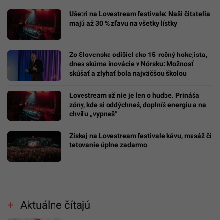
Ušetri na Lovestream festivale: Naši čitatelia
majú až 30 % zľavu na všetky lístky
Zo Slovenska odišiel ako 15-ročný hokejista,
dnes skúma inovácie v Nórsku: Možnosť
skúšať a zlyhať bola najväčšou školou
Lovestream už nie je len o hudbe. Prináša
zóny, kde si oddýchneš, doplníš energiu a na
chvíľu „vypneš“
Získaj na Lovestream festivale kávu, masáž či
tetovanie úplne zadarmo
Aktuálne čítajú