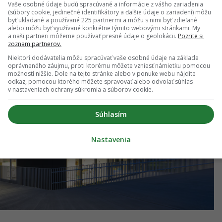
Vaše osobné údaje budú spracúvané a informácie z vášho zariadenia
(súbory cookie, jedinečné identifikátory a ďalšie údaje o zariadení) môžu
byť ukladané a používané 225 partnermi a môžu s nimi byť zdieľané
alebo môžu byť využívané konkrétne týmito webovými stránkami. My
a naši partneri môžeme používať presné údaje o geolokácii.
Pozrite si
zoznam partnerov.
Niektorí dodávatelia môžu spracúvať vaše osobné údaje na základe
oprávneného záujmu, proti ktorému môžete vzniesť námietku pomocou
možností nižšie. Dole na tejto stránke alebo v ponuke webu nájdite
odkaz, pomocou ktorého môžete spravovať alebo odvolať súhlas
v nastaveniach ochrany súkromia a súborov cookie.
Súhlasím
Nastavenia