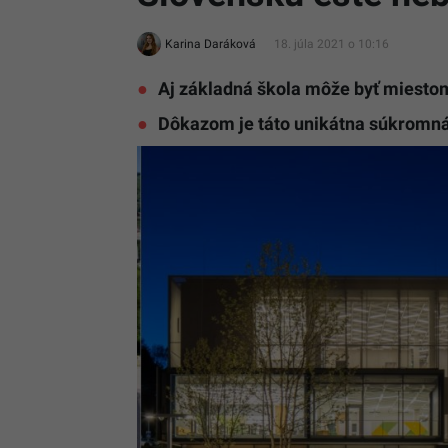
Karina Daráková
18. júla 2021 o 10:16
Aj základná škola môže byť miestom,
Dôkazom je táto unikátna súkromná Z