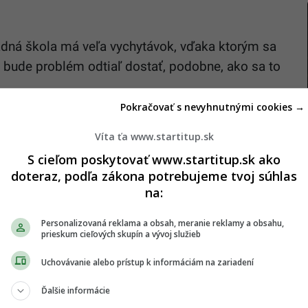
ladná škola má veľa vychytávok, vďaka ktorým sa
h bude problém odtiaľ dostať, podobne, ako sa to
Pokračovať s nevyhnutnými cookies →
 rozprávkovým postavám na stenách herní a
k severskej edukačnej striedmosti doplnenej o
Víta ťa www.startitup.sk
ačka medzi schodiskom a šatňou, po ktorej si
S cieľom poskytovať www.startitup.sk ako
doteraz, podľa zákona potrebujeme tvoj súhlas
átiť cestu.
Fun-faktor vložený do tohto návrhu bol
na:
rskej školy, keď viacerí rodičia mali problém
nečne odišli domov,“
povedal vtedy architekt Richard
Personalizovaná reklama a obsah, meranie reklamy a obsahu,
prieskum cieľových skupín a vývoj služieb
Uchovávanie alebo prístup k informáciám na zariadení
Ďalšie informácie