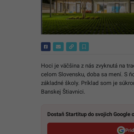
Hoci je väčšina z nás zvyknutá na tr
celom Slovensku, doba sa mení. S ňo
základné školy. Príklad som je súkro
Banskej Štiavnici.
Dostaň Startitup do svojich Google
Pri