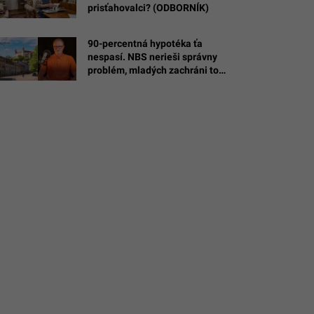
prisťahovalci? (ODBORNÍK)
90-percentná hypotéka ťa
nespasí. NBS nerieši správny
problém, mladých zachráni toto
(ANALYTIK)