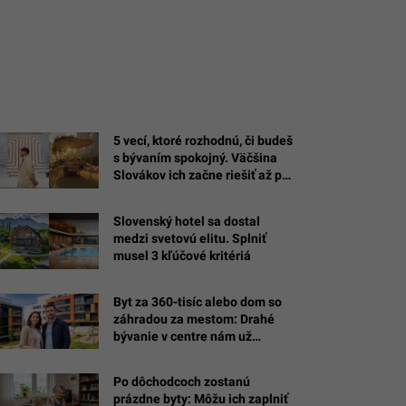
5 vecí, ktoré rozhodnú, či budeš
s bývaním spokojný. Väčšina
Slovákov ich začne riešiť až po
nasťahovaní
Slovenský hotel sa dostal
medzi svetovú elitu. Splniť
musel 3 kľúčové kritériá
Byt za 360-tisíc alebo dom so
záhradou za mestom: Drahé
bývanie v centre nám už
nevonia, Slováci majú vo
výbere jasno
Po dôchodcoch zostanú
prázdne byty: Môžu ich zaplniť