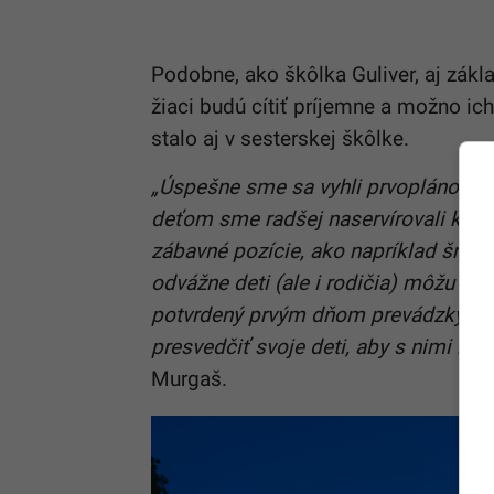
Podobne, ako škôlka Guliver, aj zák
žiaci budú cítiť príjemne a možno ic
stalo aj v sesterskej škôlke.
„Úspešne sme sa vyhli prvoplánovým
deťom sme radšej naservírovali kúso
zábavné pozície, ako napríklad šmýk
odvážne deti (ale i rodičia) môžu skr
potvrdený prvým dňom prevádzky mate
presvedčiť svoje deti, aby s nimi ko
Murgaš.