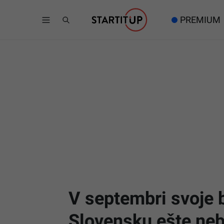
PREMIUM
V septembri svoje b
Slovensku ešte neb