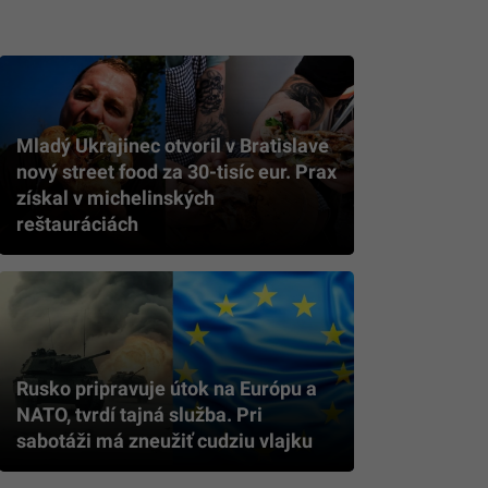
Mladý Ukrajinec otvoril v Bratislave
nový street food za 30-tisíc eur. Prax
získal v michelinských
reštauráciách
Rusko pripravuje útok na Európu a
NATO, tvrdí tajná služba. Pri
sabotáži má zneužiť cudziu vlajku