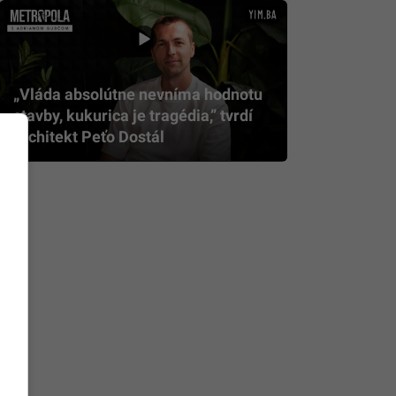
„Vláda absolútne nevníma hodnotu
stavby, kukurica je tragédia,” tvrdí
architekt Peťo Dostál