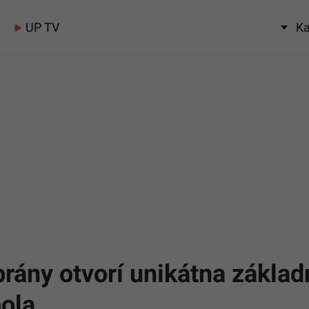
UP TV
Ka
rány otvorí unikátna základ
ola