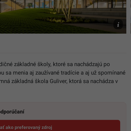
Tomáš
Manina
adičné základné školy, ktoré sa nachádzajú po
u sa menia aj zaužívané tradície a aj už spomínané
mná základná škola Guliver, ktorá sa nachádza v
 odporúčaní
dať ako preferovaný zdroj
Startitup, odkaz sa otvorí v novom okne