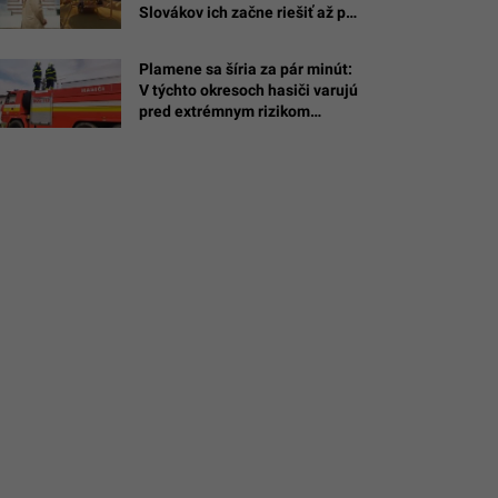
Slovákov ich začne riešiť až po
/Himal
nasťahovaní
Plamene sa šíria za pár minút:
V týchto okresoch hasiči varujú
pred extrémnym rizikom
požiarov, stačí jediný ohorok