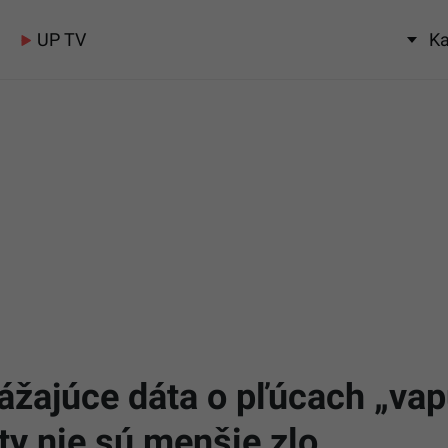
UP TV
Ka
rážajúce dáta o pľúcach „vap
ty nie sú menšie zlo