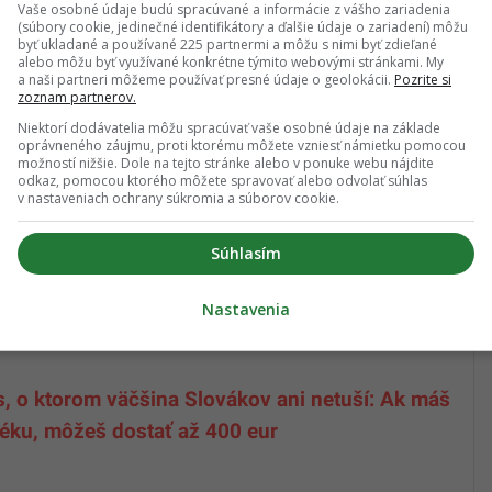
j kvapalnej pare počas štyroch týždňov.
Vaše osobné údaje budú spracúvané a informácie z vášho zariadenia
(súbory cookie, jedinečné identifikátory a ďalšie údaje o zariadení) môžu
byť ukladané a používané 225 partnermi a môžu s nimi byť zdieľané
ená dymu z produktu JUUL denne počas štyroch
alebo môžu byť využívané konkrétne týmito webovými stránkami. My
ho poškodenia následne vedci testovali, v dôsledku
a naši partneri môžeme používať presné údaje o geolokácii.
Pozrite si
zoznam partnerov.
 medzi jednotlivými skupinami.
Niektorí dodávatelia môžu spracúvať vaše osobné údaje na základe
oprávneného záujmu, proti ktorému môžete vzniesť námietku pomocou
 myši vystavené JUUL výrazne viac lymfocytov a
možností nižšie. Dole na tejto stránke alebo v ponuke webu nájdite
odkaz, pomocou ktorého môžete spravovať alebo odvolať súhlas
lárnej laváže. Zároveň sa ukázali aj zmeny v
v nastaveniach ochrany súkromia a súborov cookie.
ýza preukázala, že došlo tiež k zmenám v rôznych
Súhlasím
tomu, že e-cigarety aktívne robili molekulárne a
Nastavenia
, o ktorom väčšina Slovákov ani netuší: Ak máš
éku, môžeš dostať až 400 eur