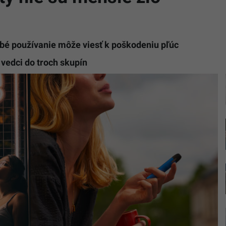
obé používanie môže viesť k poškodeniu pľúc
vedci do troch skupín
Ilustračn