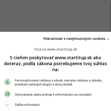
Pokračovať s nevyhnutnými cookies →
Baglole
, zdravotné následky vapingu zatiaľ nie sú
zujú, že vdychovanie pár generovaných
Víta ťa www.startitup.sk
e rozsiahle zmeny v pľúcach. Odborníčka tiež
S cieľom poskytovať www.startitup.sk ako
né a ich dlhodobé používanie môže viesť k
doteraz, podľa zákona potrebujeme tvoj súhlas
na:
Personalizovaná reklama a obsah, meranie reklamy a obsahu,
my
prieskum cieľových skupín a vývoj služieb
Uchovávanie alebo prístup k informáciám na zariadení
edci do troch skupín. Prvá bola experimentálna a
ntrolných skupinách vystavili vedci normálnemu
Ďalšie informácie