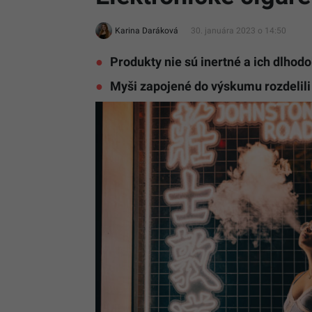
Karina Daráková
30. januára 2023 o 14:50
Produkty nie sú inertné a ich dlhod
Myši zapojené do výskumu rozdelili 