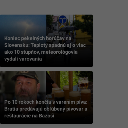
Koniec pekelných horúčav na
Slovensku: Teploty spadnú aj o viac
ako 10 stupňov, meteorológovia
vydali varovania
Po 10 rokoch končia s varením piva:
Bratia predávajú obľúbený pivovar a
reštaurácie na Bazoši