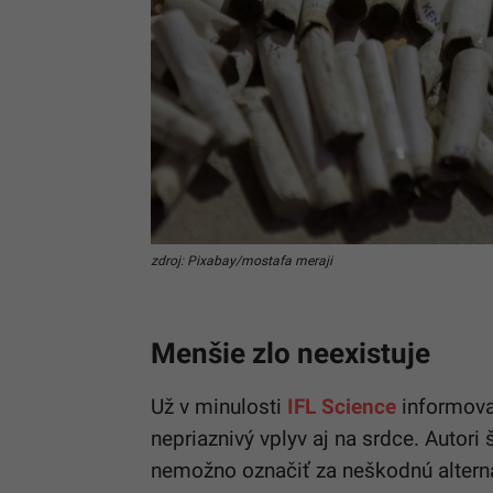
zdroj: Pixabay/mostafa meraji
Menšie zlo neexistuje
Už v minulosti
IFL Science
informoval
nepriaznivý vplyv aj na srdce. Autori 
nemožno označiť za neškodnú alternat