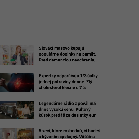
Slováci masovo kupujú
populárne doplnky na pamäť.
Pred demenciou neochránia,
varujú odborníci z Harvardu
Expertky odporúčajú 1/3 šálky
jednej potraviny denne. Zlý
cholesterol klesne o 7 %
Legendárne rádio z povál má
dnes vysokú cenu. Kultový
kúsok predáš za desiatky eur
5 vecí, ktoré rozhodnú, či budeš
s bývaním spokojný. Väčšina
ý