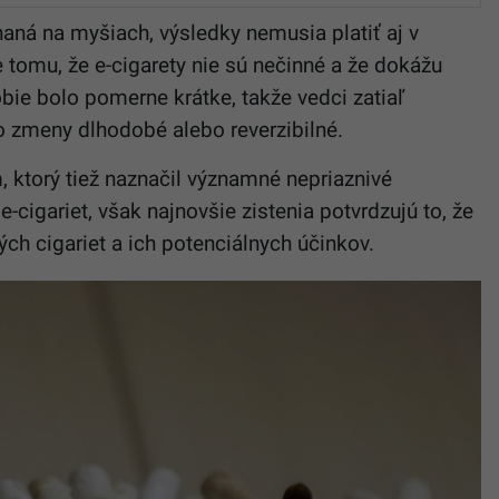
aná na myšiach, výsledky nemusia platiť aj v
 tomu, že e-cigarety nie sú nečinné a že dokážu
bie bolo pomerne krátke, takže vedci zatiaľ
 o zmeny dlhodobé alebo reverzibilné.
 ktorý tiež naznačil významné nepriaznivé
-cigariet, však najnovšie zistenia potvrdzujú to, že
ých cigariet a ich potenciálnych účinkov.