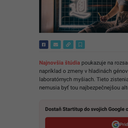
Najnovšia štúdia
poukazuje na rozsah
napríklad o zmeny v hladinách génov a
laboratórnych myšiach. Tieto zisteni
nemusia byť tou najbezpečnejšou al
Dostaň Startitup do svojich Google
Pri