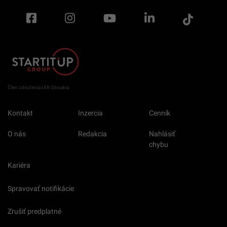
Člen združenia IAB Slovakia
Kontakt
Inzercia
Cenník
O nás
Redakcia
Nahlásiť
chybu
Kariéra
Spravovať notifikácie
Zrušiť predplatné