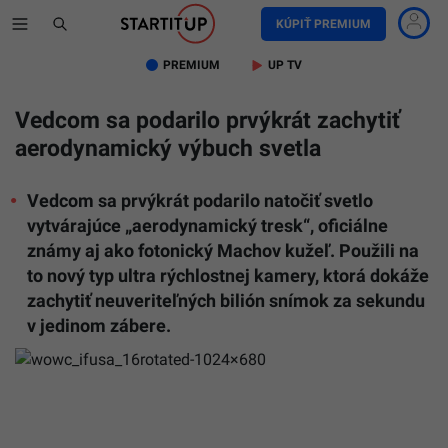
KÚPIŤ PREMIUM
PREMIUM
UP TV
Vedcom sa podarilo prvýkrát zachytiť
aerodynamický výbuch svetla
Vedcom sa prvýkrát podarilo natočiť svetlo
vytvárajúce „aerodynamický tresk“, oficiálne
známy aj ako fotonický Machov kužeľ. Použili na
to nový typ ultra rýchlostnej kamery, ktorá dokáže
zachytiť neuveriteľných bilión snímok za sekundu
v jedinom zábere.