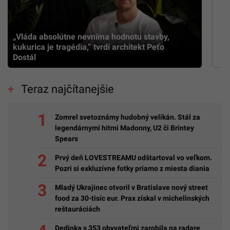
„Vláda absolútne nevníma hodnotu stavby,
kukurica je tragédia,” tvrdí architekt Peťo
Dostál
Teraz najčítanejšie
Zomrel svetoznámy hudobný velikán. Stál za
legendárnymi hitmi Madonny, U2 či Brintey
Spears
Prvý deň LOVESTREAMU odštartoval vo veľkom.
Pozri si exkluzívne fotky priamo z miesta diania
Mladý Ukrajinec otvoril v Bratislave nový street
food za 30-tisíc eur. Prax získal v michelinských
reštauráciách
Dedinka s 353 obyvateľmi zarobila na radare