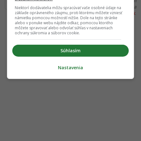
Ďakujeme, že čítaš Startitup. V prípade, že máš postreh
alebo si našiel v článku chybu, napíš nám na
Niektorí dodávatelia môžu spracúvať vaše osobné údaje na
základe oprávneného záujmu, proti ktorému môžete vzniesť
redakcia@startitup.sk
.
námietku pomocou možností nižšie. Dole na tejto stránke
alebo v ponuke webu nájdite odkaz, pomocou ktorého
môžete spravovať alebo odvolať súhlas v nastaveniach
ochrany súkromia a súborov cookie.
Súhlasím
Nastavenia