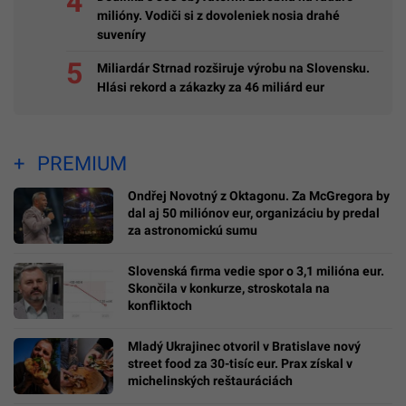
milióny. Vodiči si z dovoleniek nosia drahé
suveníry
Miliardár Strnad rozširuje výrobu na Slovensku.
Hlási rekord a zákazky za 46 miliárd eur
PREMIUM
Ondřej Novotný z Oktagonu. Za McGregora by
dal aj 50 miliónov eur, organizáciu by predal
za astronomickú sumu
Slovenská firma vedie spor o 3,1 milióna eur.
Skončila v konkurze, stroskotala na
konfliktoch
Mladý Ukrajinec otvoril v Bratislave nový
street food za 30-tisíc eur. Prax získal v
michelinských reštauráciách