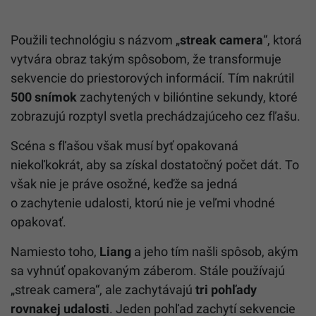
Použili technológiu s názvom „
streak camera
“, ktorá
vytvára obraz takým spôsobom, že transformuje
sekvencie do priestorových informácií. Tím nakrútil
500 snímok
zachytených v bilióntine sekundy, ktoré
zobrazujú rozptyl svetla prechádzajúceho cez fľašu.
Scéna s fľašou však musí byť opakovaná
niekoľkokrát, aby sa získal dostatočný počet dát. To
však nie je práve osožné, keďže sa jedná
o zachytenie udalosti, ktorú nie je veľmi vhodné
opakovať.
Namiesto toho,
Liang
a jeho tím našli spôsob, akým
sa vyhnúť opakovaným záberom. Stále používajú
„streak camera“, ale zachytávajú
tri pohľady
rovnakej udalosti
. Jeden pohľad zachytí sekvencie