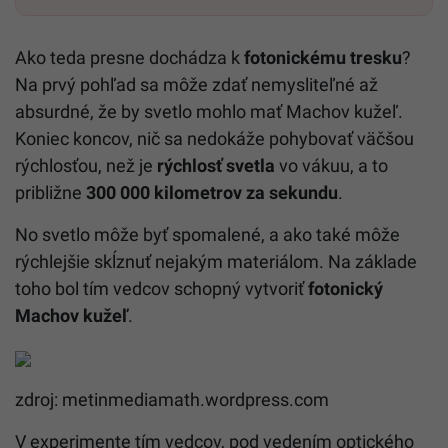
Ako teda presne dochádza k
fotonickému tresku
?
Na prvý pohľad sa môže zdať nemysliteľné až
absurdné, že by svetlo mohlo mať Machov kužeľ.
Koniec koncov, nič sa nedokáže pohybovať väčšou
rýchlosťou, než je
rýchlosť svetla
vo vákuu, a to
približne
300 000 kilometrov za sekundu
.
No svetlo môže byť spomalené, a ako také môže
rýchlejšie skĺznuť nejakým materiálom. Na základe
toho bol tím vedcov schopný vytvoriť
fotonický
Machov kužeľ
.
zdroj: metinmediamath.wordpress.com
V experimente tím vedcov, pod vedením optického