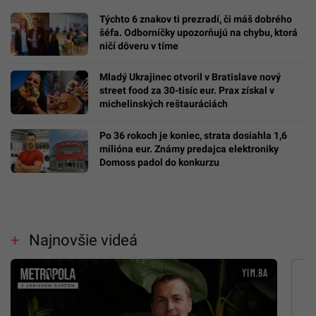
Týchto 6 znakov ti prezradí, či máš dobrého
šéfa. Odborníčky upozorňujú na chybu, ktorá
ničí dôveru v tíme
Mladý Ukrajinec otvoril v Bratislave nový
street food za 30-tisíc eur. Prax získal v
michelinských reštauráciách
Po 36 rokoch je koniec, strata dosiahla 1,6
milióna eur. Známy predajca elektroniky
Domoss padol do konkurzu
Najnovšie videá