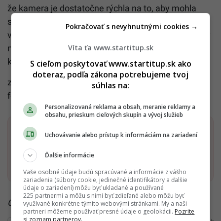
že kamera je dostatočne rýchla na to, aby mohla
sledovať výboj neurónov a zobrazovať živé prenosy
Pokračovať s nevyhnutnými cookies →
v mozgu. Dúfa, že ich systém bude môcť byť použitý
Víta ťa www.startitup.sk
na štúdium neurónových spletí a povedie
k pochopeniu, ako funguje mozog.
S cieľom poskytovať www.startitup.sk ako
doteraz, podľa zákona potrebujeme tvoj
zdroj článku
sciencealert.com
, zdroj titulnej
súhlas na:
foto: metinmediamath.wordpress.com
Personalizovaná reklama a obsah, meranie reklamy a
obsahu, prieskum cieľových skupín a vývoj služieb
Dostaň Startitup do svojich Google odporúčaní
Uchovávanie alebo prístup k informáciám na zariadení
Ďalšie informácie
Pridať ako preferovaný zdroj
Startitup, odkaz sa otvorí v n
Vaše osobné údaje budú spracúvané a informácie z vášho
zariadenia (súbory cookie, jedinečné identifikátory a ďalšie
údaje o zariadení) môžu byť ukladané a používané
225 partnermi a môžu s nimi byť zdieľané alebo môžu byť
Čítaj viac z kategórie:
Inovácie a Eko
využívané konkrétne týmito webovými stránkami. My a naši
partneri môžeme používať presné údaje o geolokácii.
Pozrite
si zoznam partnerov.