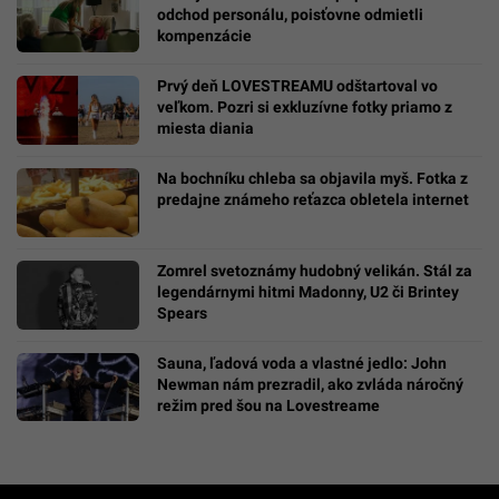
odchod personálu, poisťovne odmietli
kompenzácie
Prvý deň LOVESTREAMU odštartoval vo
veľkom. Pozri si exkluzívne fotky priamo z
miesta diania
Na bochníku chleba sa objavila myš. Fotka z
predajne známeho reťazca obletela internet
Zomrel svetoznámy hudobný velikán. Stál za
legendárnymi hitmi Madonny, U2 či Brintey
Spears
Sauna, ľadová voda a vlastné jedlo: John
Newman nám prezradil, ako zvláda náročný
režim pred šou na Lovestreame