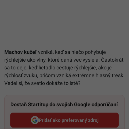
Machov kužeľ
vzniká, keď sa niečo pohybuje
rýchlejšie ako vlny, ktoré daná vec vysiela. Častokrát
sa to deje, keď lietadlo cestuje rýchlejšie, ako je
rýchlosť zvuku, pričom vzniká extrémne hlasný tresk.
Vedel si, že svetlo dokáže to isté?
Dostaň Startitup do svojich Google odporúčaní
Pridať ako preferovaný zdroj
Startitup, odkaz sa otvorí v n