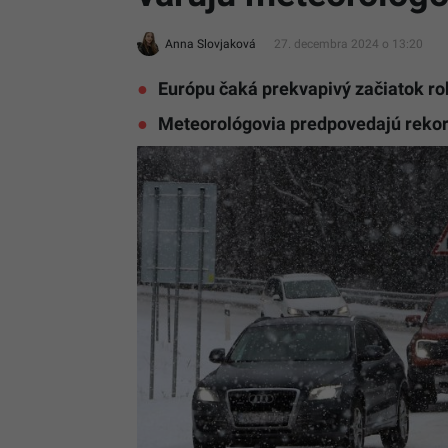
Anna Slovjaková
27. decembra 2024 o 13:20
Európu čaká prekvapivý začiatok r
Meteorológovia predpovedajú rekor