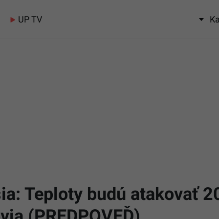
UP TV
Ka
a: Teploty budú atakovať 20
ovia (PREDPOVEĎ)