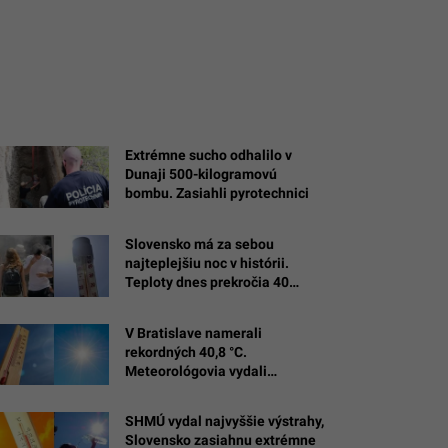
Extrémne sucho odhalilo v
Dunaji 500-kilogramovú
bombu. Zasiahli pyrotechnici
Slovensko má za sebou
najteplejšiu noc v histórii.
Teploty dnes prekročia 40
stupňov
V Bratislave namerali
rekordných 40,8 °C.
Meteorológovia vydali
najvyššie varovanie
(PREDPOVEĎ)
SHMÚ vydal najvyššie výstrahy,
Slovensko zasiahnu extrémne