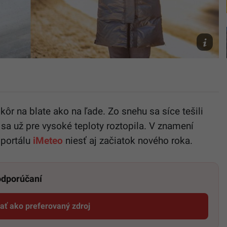
Ilustračn
fotografi
TASR/Já
Krošlák,
Freepik/
ôr na blate ako na ľade. Zo snehu sa síce tešili
 sa už pre vysoké teploty roztopila. V znamení
portálu
iMeteo
niesť aj začiatok nového roka.
 odporúčaní
dať ako preferovaný zdroj
Startitup, odkaz sa otvorí v novom okne