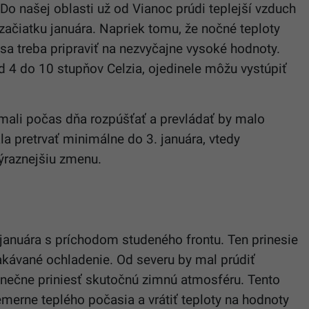
o našej oblasti už od Vianoc prúdi teplejší vzduch
začiatku januára. Napriek tomu, že nočné teploty
a treba pripraviť na nezvyčajne vysoké hodnoty.
d 4 do 10 stupňov Celzia, ojedinele môžu vystúpiť
mali počas dňa rozpúšťať a prevládať by malo
la pretrvať minimálne do 3. januára, vtedy
ýraznejšiu zmenu.
 januára s príchodom studeného frontu. Ten prinesie
akávané ochladenie. Od severu by mal prúdiť
onečne priniesť skutočnú zimnú atmosféru. Tento
merne teplého počasia a vrátiť teploty na hodnoty