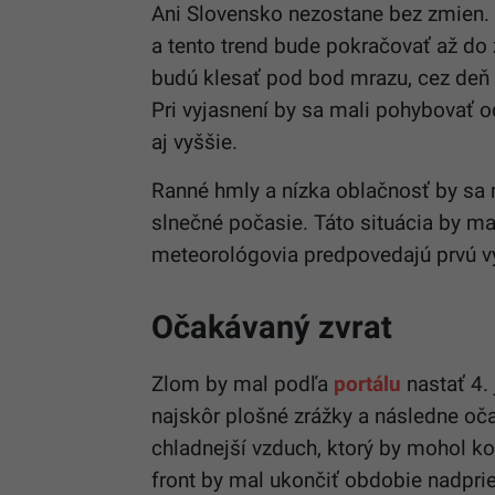
Ani Slovensko nezostane bez zmien. D
a tento trend bude pokračovať až do 
budú klesať pod bod mrazu, cez deň s
Pri vyjasnení by sa mali pohybovať o
aj vyššie.
Ranné hmly a nízka oblačnosť by sa 
slnečné počasie. Táto situácia by ma
meteorológovia predpovedajú prvú v
Očakávaný zvrat
Zlom by mal podľa
portálu
nastať 4.
najskôr plošné zrážky a následne oč
chladnejší vzduch, ktorý by mohol k
front by mal ukončiť obdobie nadprie