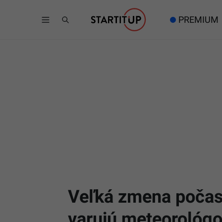
PREMIUM
Veľká zmena počasi
varujú meteorológ