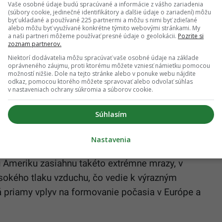
Vaše osobné údaje budú spracúvané a informácie z vášho zariadenia
(súbory cookie, jedinečné identifikátory a ďalšie údaje o zariadení) môžu
byť ukladané a používané 225 partnermi a môžu s nimi byť zdieľané
alebo môžu byť využívané konkrétne týmito webovými stránkami. My
a naši partneri môžeme používať presné údaje o geolokácii.
Pozrite si
ur pre tisícky Slovákov: Nový rok prinesie aj
zoznam partnerov.
ň dovolenky navyše a zvýšenie príspevku o 2,7 %
Niektorí dodávatelia môžu spracúvať vaše osobné údaje na základe
oprávneného záujmu, proti ktorému môžete vzniesť námietku pomocou
možností nižšie. Dole na tejto stránke alebo v ponuke webu nájdite
odkaz, pomocou ktorého môžete spravovať alebo odvolať súhlas
v nastaveniach ochrany súkromia a súborov cookie.
teplenia
Súhlasím
treba hľadať za oceánom. Meteorológovia
Nastavenia
ením stojí extrémna vlna chladu predpovedaná pre
 Ameriku zasiahnu takéto extrémne mrazy, v
ysokého tlaku vzduchu, čo vedie k výrazným
priamy vplyv na formovanie počasia v Európe a