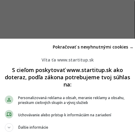
Pokračovať s nevyhnutnými cookies →
 Celzia
Víta ťa www.startitup.sk
S cieľom poskytovať www.startitup.sk ako
ploty mohli prekročiť hranicu 20 stupňov Celzia, čo
doteraz, podľa zákona potrebujeme tvoj súhlas
a. Ešte pred pár dňami pritom bojovalo viac ako
na:
egovine s výpadkami elektriny pre husté sneženie.
Personalizovaná reklama a obsah, meranie reklamy a obsahu,
 Srbsko, Chorvátsko a Slovinsko. Dokonca aj
prieskum cieľových skupín a vývoj služieb
okoch trpia nedostatkom snehu, si užívali poriadnu
Uchovávanie alebo prístup k informáciám na zariadení
však má dramaticky zmeniť s príchodom nového
Ďalšie informácie