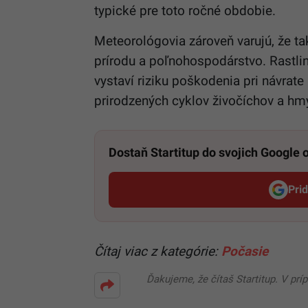
typické pre toto ročné obdobie.
Meteorológovia zároveň varujú, že t
prírodu a poľnohospodárstvo. Rastli
vystaví riziku poškodenia pri návrat
prirodzených cyklov živočíchov a hm
Dostaň Startitup do svojich Google
Pri
Čítaj viac z kategórie:
Počasie
Ďakujeme, že čítaš Startitup. V prí