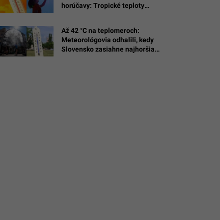
horúčavy: Tropické teploty
á
a
postihnú viaceré okresy
n
Až 42 °C na teplomeroch:
Meteorológovia odhalili, kedy
@senivpetro
Slovensko zasiahne najhoršia
fáza horúčav