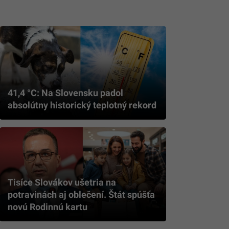
41,4 °C: Na Slovensku padol
absolútny historický teplotný rekord
Tisíce Slovákov ušetria na
potravinách aj oblečení. Štát spúšťa
novú Rodinnú kartu