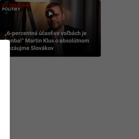
„6-percentná účasť vo voľbách je
hanba!“ Martin Klus o absolútnom
nezáujme Slovákov