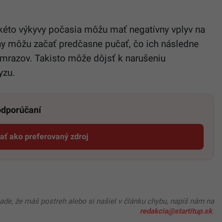
akéto výkyvy počasia môžu mať negatívny vplyv na
ny môžu začať predčasne pučať, čo ich následne
e mrazov. Takisto môže dôjsť k narušeniu
yzu.
 odporúčaní
dať ako preferovaný zdroj
Startitup, odkaz sa otvorí v novom okne
pade, že máš postreh alebo si našiel v článku chybu, napíš nám na
redakcia@startitup.sk
.