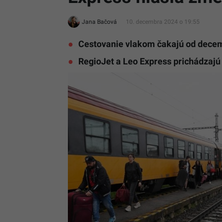
Jana Bačová
10. decembra 2024 o 19:55
Cestovanie vlakom čakajú od dece
RegioJet a Leo Express prichádzajú