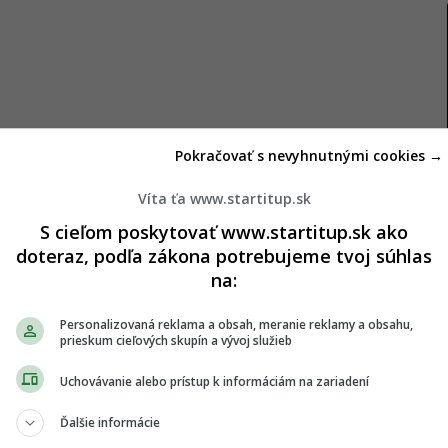
Pokračovať s nevyhnutnými cookies →
Víta ťa www.startitup.sk
S cieľom poskytovať www.startitup.sk ako
RegioJetom
doteraz, podľa zákona potrebujeme tvoj súhlas
na:
eží naplno. Cestujúci si môžu kúpiť lístky do
Personalizovaná reklama a obsah, meranie reklamy a obsahu,
y zostávajú príjemné, spoj Praha – Košice ponúka
prieskum cieľových skupín a vývoj služieb
tislavy z Prahy od 11 eur. Skutočná cena však často
Uchovávanie alebo prístup k informáciám na zariadení
Ďalšie informácie
raha – Brno. Viac miest na sedenie pribudlo najmä