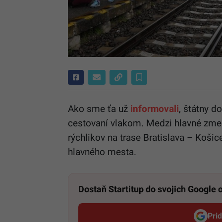
Ako sme ťa už
informovali
, štátny d
cestovaní vlakom. Medzi hlavné zmeny
rýchlikov na trase Bratislava – Košic
hlavného mesta.
Dostaň Startitup do svojich Google
Pri