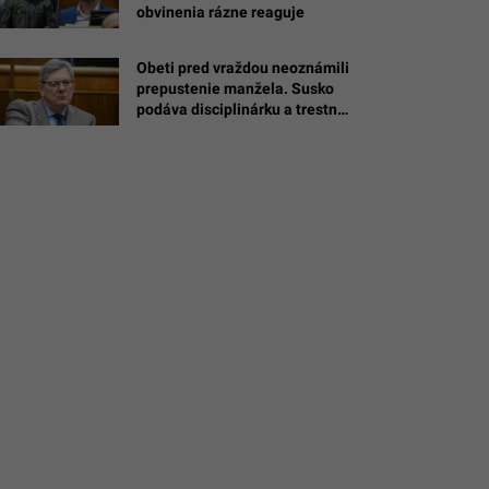
obvinenia rázne reaguje
é
Obeti pred vraždou neoznámili
ntišek
prepustenie manžela. Susko
podáva disciplinárku a trestné
oznámenie