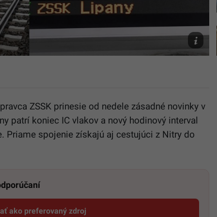
Ilustračn
foto
TASR/Fra
Iván
opravca ZSSK prinesie od nedele zásadné novinky v
 patrí koniec IC vlakov a nový hodinový interval
e. Priame spojenie získajú aj cestujúci z Nitry do
 odporúčaní
dať ako preferovaný zdroj
Startitup, odkaz sa otvorí v novom okne