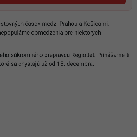
estovných časov medzi Prahou a Košicami.
j nepopulárne obmedzenia pre niektorých
ieho súkromného prepravcu RegioJet. Prinášame ti
toré sa chystajú už od 15. decembra.