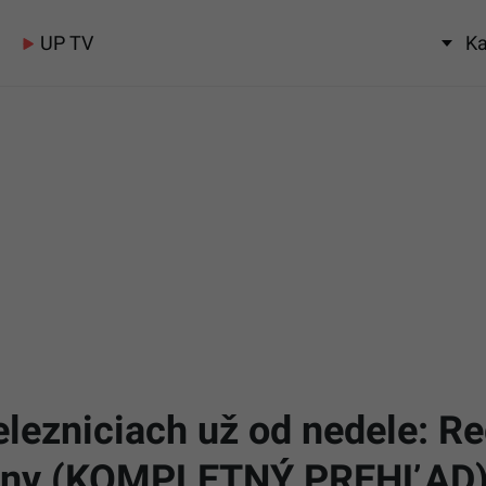
UP TV
Ka
elezniciach už od nedele: Re
meny (KOMPLETNÝ PREHĽAD