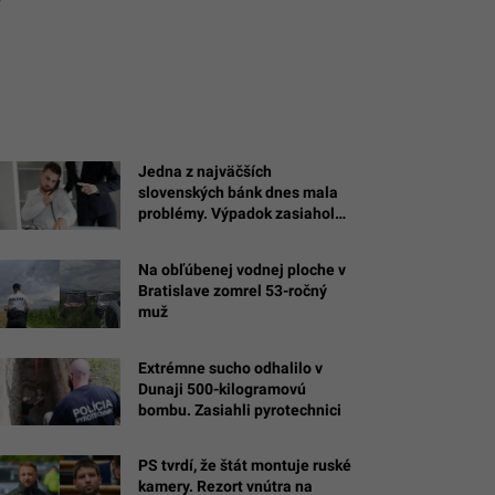
Jedna z najväčších
slovenských bánk dnes mala
problémy. Výpadok zasiahol
platby a ďalšie služby
Na obľúbenej vodnej ploche v
Bratislave zomrel 53-ročný
muž
Extrémne sucho odhalilo v
Dunaji 500-kilogramovú
bombu. Zasiahli pyrotechnici
PS tvrdí, že štát montuje ruské
kamery. Rezort vnútra na