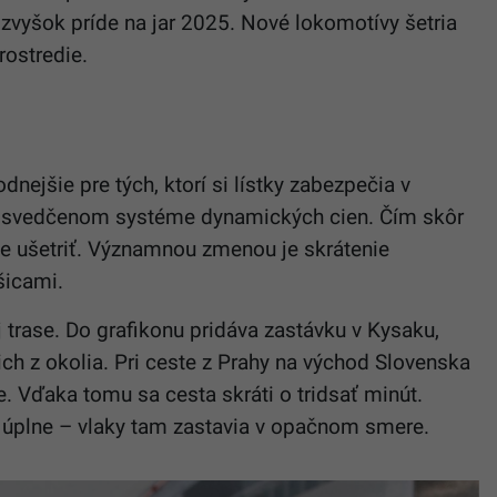
, zvyšok príde na jar 2025. Nové lokomotívy šetria
rostredie.
ejšie pre tých, ktorí si lístky zabezpečia v
osvedčenom systéme dynamických cien. Čím skôr
ôže ušetriť. Významnou zmenou je skrátenie
šicami.
 trase. Do grafikonu pridáva zastávku v Kysaku,
ich z okolia. Pri ceste z Prahy na východ Slovenska
. Vďaka tomu sa cesta skráti o tridsať minút.
 úplne – vlaky tam zastavia v opačnom smere.