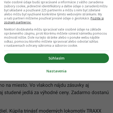
Vaše osobné údaje budú spracúvané a informácie z vášho zariadenia
 Dopravca posilnil aj spoje do Košíc, hlavne počas
(súbory cookie, jedinečné identifikátory a ďalšie údaje o zariadení) môžu
byť ukladané a používané 225 partnermi a môžu s nimi byť zdieľané
alebo môžu byť využívané konkrétne týmito webovými stránkami. My
a naši partneri môžeme používať presné údaje o geolokácii.
Pozrite si
zoznam partnerov.
e tri vlaky v každom smere. Na trase Praha –
Niektorí dodávatelia môžu spracúvať vaše osobné údaje na základe
v. Všetky spoje ponúkajú vysoký štandard služieb.
oprávneného záujmu, proti ktorému môžete vzniesť námietku pomocou
možností nižšie. Dole na tejto stránke alebo v ponuke webu nájdite
odkaz, pomocou ktorého môžete spravovať alebo odvolať súhlas
v nastaveniach ochrany súkromia a súborov cookie.
u zasiahla nová epidémia. Lekári hlásia
Súhlasím
násobný nárast prípadov
Nastavenia
mo na miesto. Vo vlakoch nájdu zásuvky aj
 aj studené jedlá za výhodné ceny. Zadarmo dostanú
diel. Kúpila trinásť moderných lokomotív TRAXX