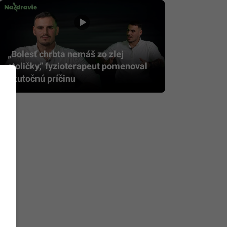
„Bolesť chrbta nemáš zo zlej
stoličky,” fyzioterapeut pomenoval
skutočnú príčinu