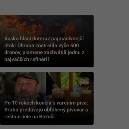
Rusko hlási doteraz najmasívnejší
útok: Obrana zostrelila vyše 600
dronov, plamene zachvátili jednu z
najväčších rafinérií
Po 10 rokoch končia s varením piva:
Bratia predávajú obľúbený pivovar a
reštaurácie na Bazoši