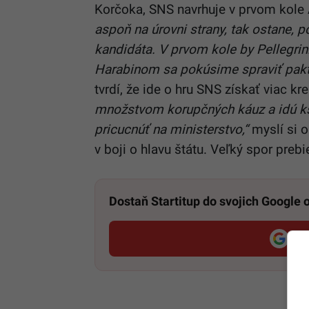
Korčoka, SNS navrhuje v prvom kole
aspoň na úrovni strany, tak ostane, 
kandidáta. V prvom kole by Pellegrin
Harabinom sa pokúsime spraviť pakt 
tvrdí, že ide o hru SNS získať viac kre
množstvom korupčných káuz a idú kšef
pricucnúť na ministerstvo,“
myslí si o
v boji o hlavu štátu. Veľký spor preb
Dostaň Startitup do svojich Google
Pri