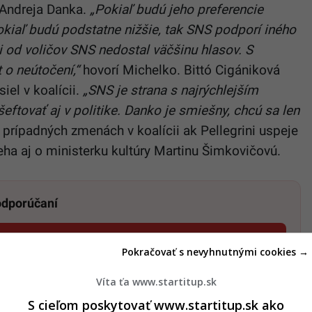
 Andreja Danka.
„Pokiaľ budú jeho preferencie
pokiaľ budú podstatne nižšie, tak SNS podporí iného
i od voličov SNS nedostal väčšinu hlasov. S
o neútočení,“
hovorí Michelko. Bittó Cigániková
siel v koalícii.
„SNS je strana s najrýchlejším
tovať aj v politike. Danko je smiešny, chcú sa len
 prípadných zmenách v koalícii ak Pellegrini uspeje
ieha aj o ministerku kultúry Martinu Šimkovičovú.
 odporúčaní
dať ako preferovaný zdroj
Startitup, odkaz sa otvorí v novom okne
Pokračovať s nevyhnutnými cookies →
Víta ťa www.startitup.sk
S cieľom poskytovať www.startitup.sk ako