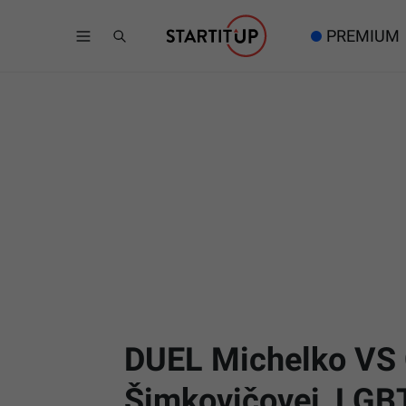
PREMIUM
DUEL Michelko VS C
Šimkovičovej, LGBTI