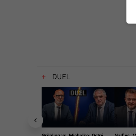
DUEL
Gröhling vs. Michelko: Ostrý
Naď vs. M