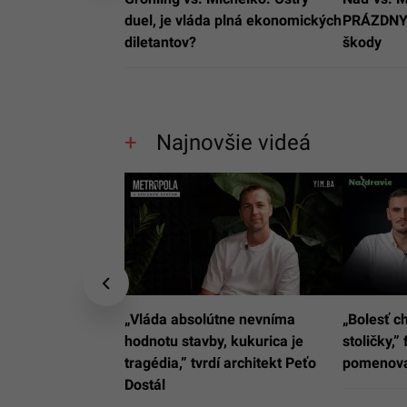
duel, je vláda plná ekonomických
PRÁZDNY 
diletantov?
škody
Najnovšie videá
„Vláda absolútne nevníma
„Bolesť c
hodnotu stavby, kukurica je
stoličky,”
tragédia,” tvrdí architekt Peťo
pomenoval
Dostál