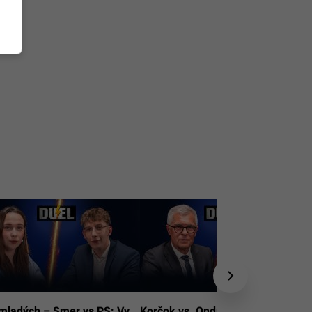
mladých – Smer vs PS: Vy
Korčok vs. Ondruš: Viete, aký je