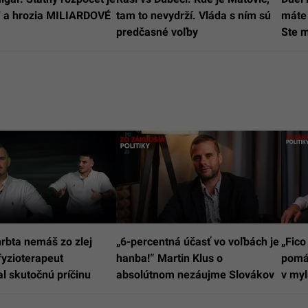
a hrozia MILIARDOVÉ
tam to nevydrží. Vláda s ním sú
máte 
predčasné voľby
Ste m
hrbta nemáš zo zlej
„6-percentná účasť vo voľbách je
„Fico
 fyzioterapeut
hanba!“ Martin Klus o
pomáh
 skutočnú príčinu
absolútnom nezáujme Slovákov
v myl