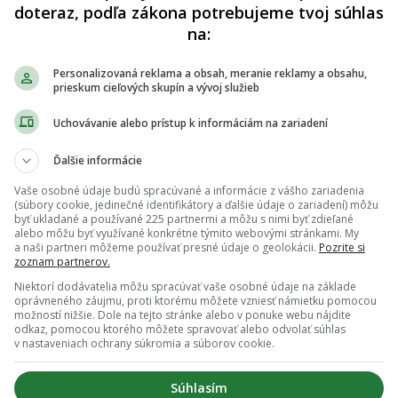
doteraz, podľa zákona potrebujeme tvoj súhlas
na:
Personalizovaná reklama a obsah, meranie reklamy a obsahu,
prieskum cieľových skupín a vývoj služieb
Uchovávanie alebo prístup k informáciám na zariadení
sujú z pasie. Mala smolu, že sa stala terčom,“
Ďalšie informácie
 myslí, že Šimkovičová nemá čo robiť na tomto
 sa profašisticky. Hrá na rozoštvávanie a nenávisť v
Vaše osobné údaje budú spracúvané a informácie z vášho zariadenia
(súbory cookie, jedinečné identifikátory a ďalšie údaje o zariadení) môžu
ista je pre vás každý, kto má iný názor.
byť ukladané a používané 225 partnermi a môžu s nimi byť zdieľané
alebo môžu byť využívané konkrétne týmito webovými stránkami. My
“
oponoval jej Michelko.
a naši partneri môžeme používať presné údaje o geolokácii.
Pozrite si
zoznam partnerov.
TV.
Niektorí dodávatelia môžu spracúvať vaše osobné údaje na základe
oprávneného záujmu, proti ktorému môžete vzniesť námietku pomocou
možností nižšie. Dole na tejto stránke alebo v ponuke webu nájdite
pade, že máš postreh alebo si našiel v článku chybu, napíš nám na
odkaz, pomocou ktorého môžete spravovať alebo odvolať súhlas
redakcia@startitup.sk
.
v nastaveniach ochrany súkromia a súborov cookie.
Súhlasím