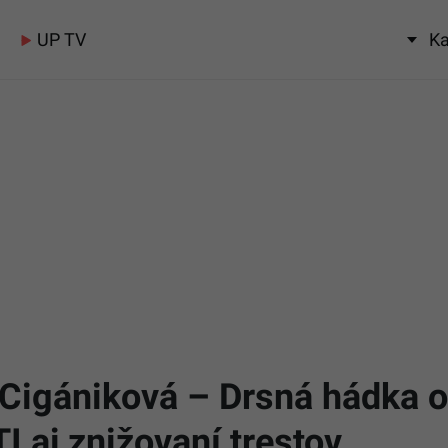
UP TV
Ka
igániková – Drsná hádka o 
 aj znižovaní trestov