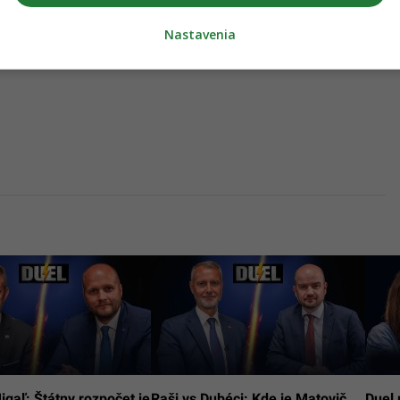
Nastavenia
igaľ: Štátny rozpočet je
Raši vs Dubéci: Kde je Matovič,
Duel 