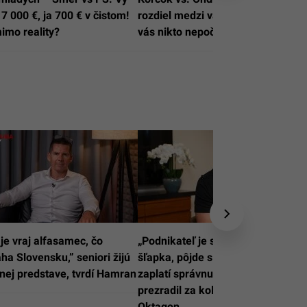
7 000 €, ja 700 € v čistom!
rozdiel medzi vami a nami? Že
imo reality?
vás nikto nepočúva
 je vraj alfasamec, čo
„Podnikateľ je svojím spôsobom
a Slovensku,” seniori žijú
šľapka, pôjde s každým, kto
nej predstave, tvrdí Hamran
zaplatí správnu cenu.” Novotný
prezradil za koľko by predal
Oktagon