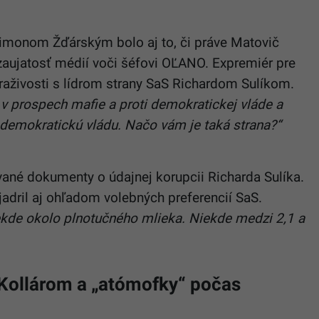
monom Žďárským bolo aj to, či práve Matovič
zaujatosť médií voči šéfovi OĽANO. Expremiér pre
evraživosti s lídrom strany SaS Richardom Sulíkom.
v prospech mafie a proti demokratickej vláde a
ila demokratickú vládu. Načo vám je taká strana?“
ované dokumenty o údajnej korupcii Richarda Sulíka.
jadril aj ohľadom volebných preferencií SaS.
ekde okolo plnotučného mlieka. Niekde medzi 2,1 a
 Kollárom a „atómofky“ počas