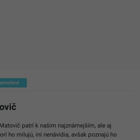
amošovi
ovič
Matovič patrí k našim najznámejším, ale aj
rí ho milujú, iní nenávidia, avšak poznajú ho