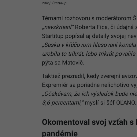
zdroj: Startitup
Témami rozhovoru s moderátorom Ši
„nevzkriesil“
Roberta Fica, či údajná 
Startitup popísal aj detaily svojej n
„Saska v kľúčovom hlasovaní konala 
urobila to trikrát, lebo trikrát poval
pýta sa Matovič.
Taktiež prezradil, kedy zverejní aviz
Expremiér sa poriadne nelichotivo vy
„Očakávam, že ich výsledok bude ni
3,6 percentami,“
myslí si šéf OĽANO.
Okomentoval svoj vzťah s
pandémie