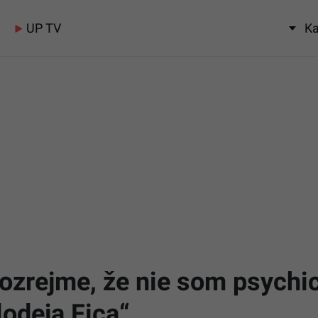
UP TV
Ka
ozrejme, že nie som psychic
odeja Fica“