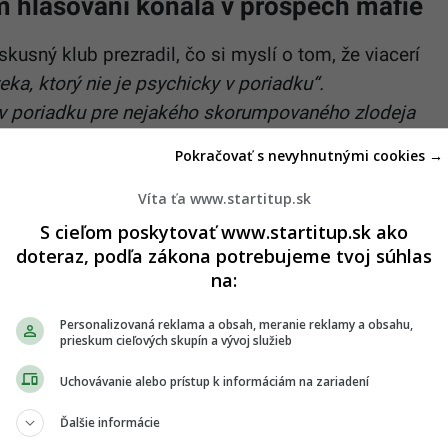
m hlasovaní konala v prospech mafie
skusný klub prezradil, čo si myslí o tom, že viacerí
eka, ktorý nie je psychicky v poriadku“.
v poriadku pre nejakého skorumpovaného zlodeja
Pokračovať s nevyhnutnými cookies →
Víta ťa www.startitup.sk
S cieľom poskytovať www.startitup.sk ako
doteraz, podľa zákona potrebujeme tvoj súhlas
na:
Personalizovaná reklama a obsah, meranie reklamy a obsahu,
prieskum cieľových skupín a vývoj služieb
riznal, za akých okolností by bol ochotný ísť na
ov mi Fico, Danko a na začiatku ešte Mečiar,
Uchovávanie alebo prístup k informáciám na zariadení
ešte kraľoval Slota či Mečiar, každý z nich hovoril,
Ďalšie informácie
vorí líder OĽANO.