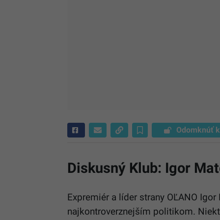
Odomknúť k
Diskusný Klub: Igor Mat
Expremiér a líder strany OĽANO Igor 
najkontroverznejším politikom. Niekto