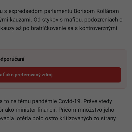
ťahu s expredsedom parlamentu Borisom Kollárom
ými kauzami. Od stykov s mafiou, podozreniach o
kauzy až po bratríčkovanie sa s kontroverznými
 odporúčaní
dať ako preferovaný zdroj
Startitup, odkaz sa otvorí v novom okne
i, a to na tému pandémie Covid-19. Práve vtedy
r ako minister financií. Pričom množstvo jeho
acia lotéria bolo ostro kritizovaných zo strany