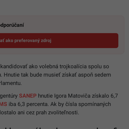
 odporúčaní
dať ako preferovaný zdroj
Startitup, odkaz sa otvorí v novom okne
andidovať ako volebná trojkoalícia spolu so
u. Hnutie tak bude musieť získať aspoň sedem
arlamentu.
agentúry
SANEP
hnutie Igora Matoviča získalo 6,7
MS
iba 6,3 percenta. Ak by čísla spomínaných
ostalo ani cez prah zvoliteľnosti.