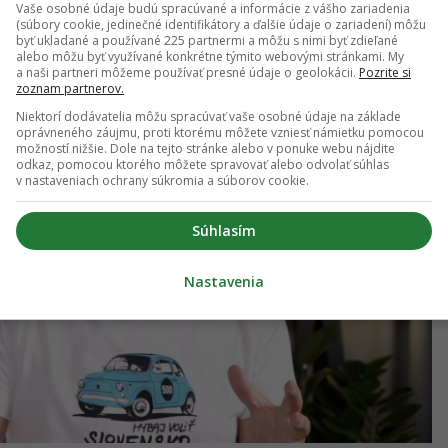
Vaše osobné údaje budú spracúvané a informácie z vášho zariadenia
(súbory cookie, jedinečné identifikátory a ďalšie údaje o zariadení) môžu
byť ukladané a používané 225 partnermi a môžu s nimi byť zdieľané
alebo môžu byť využívané konkrétne týmito webovými stránkami. My
a naši partneri môžeme používať presné údaje o geolokácii.
Pozrite si
zoznam partnerov.
Niektorí dodávatelia môžu spracúvať vaše osobné údaje na základe
oprávneného záujmu, proti ktorému môžete vzniesť námietku pomocou
možností nižšie. Dole na tejto stránke alebo v ponuke webu nájdite
odkaz, pomocou ktorého môžete spravovať alebo odvolať súhlas
v nastaveniach ochrany súkromia a súborov cookie.
Súhlasím
Nastavenia