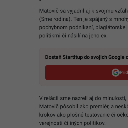
Matovič sa vyjadril aj k svojmu vz
(Sme rodina). Ten je spájaný s mnoh
pochybnom podnikaní, plagiátorskej 
politikmi či násilí na jeho ex.
Dostaň Startitup do svojich Google
Pri
V relácii sme nazreli aj do minulost
Matovič pôsobil ako premiér, a neskô
krokov ako plošné testovanie či očkov
verejnosti či iných politikov.