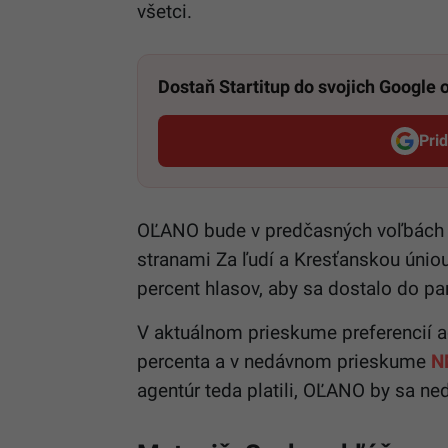
všetci.
Dostaň Startitup do svojich Google
Pri
OĽANO bude v predčasných voľbách k
stranami Za ľudí a Kresťanskou únio
percent hlasov, aby sa dostalo do p
V aktuálnom prieskume preferencií 
percenta a v nedávnom prieskume
N
agentúr teda platili, OĽANO by sa ned