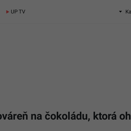
UP TV
Ka
ováreň na čokoládu, ktorá oh