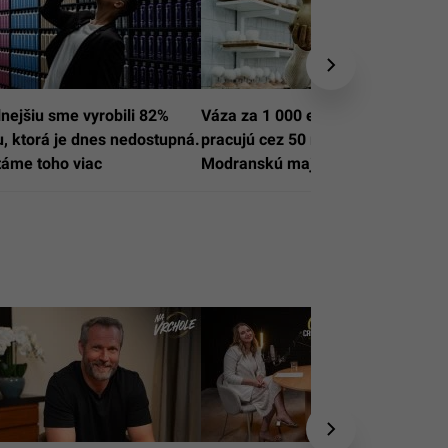
lnejšiu sme vyrobili 82%
Váza za 1 000 eur a ľudia, čo tu
K
u, ktorá je dnes nedostupná.
pracujú cez 50 rokov. Takto si
táme toho viac
Modranskú majoliku ešte nevidel