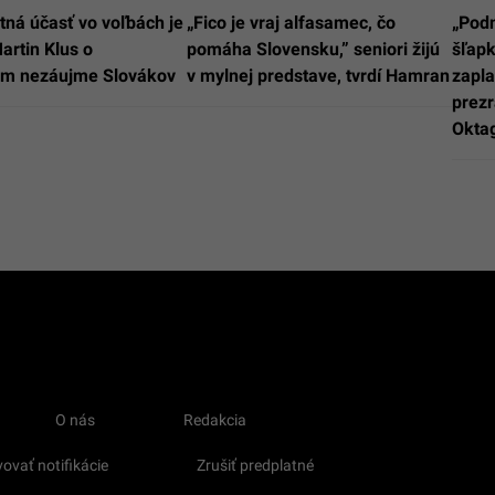
tná účasť vo voľbách je
„Fico je vraj alfasamec, čo
„Podn
artin Klus o
pomáha Slovensku,” seniori žijú
šľapk
om nezáujme Slovákov
v mylnej predstave, tvrdí Hamran
zapla
prezr
Okta
O nás
Redakcia
ovať notifikácie
Zrušiť predplatné