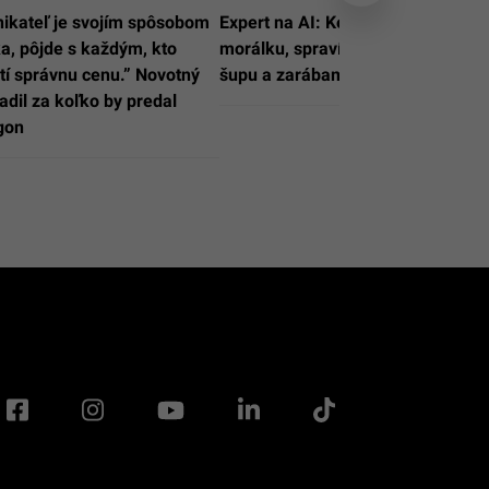
ikateľ je svojím spôsobom
Expert na AI: Keby nemám
a, pôjde s každým, kto
morálku, spravím si AI turbo
tí správnu cenu.” Novotný
šupu a zarábam 10-tisíce
adil za koľko by predal
gon