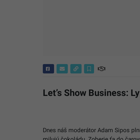
Let’s Show Business: Ly
Dnes náš moderátor Adam Sipos plní 
milujú čokoládu. Zoberie ťa do čaro