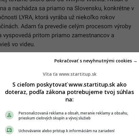
álna a nachádza sa priamo na Slovensku, konkrétne v
oločnosti LYRA, ktorá vyrába už niekoľko rokov
ončinách. Adam ťa prevedie celým procesom výroby
j a vyspovedá pritom priamo zamestnancov a
vieš vo videu.
Pokračovať s nevyhnutnými cookies →
 odporúčaní
Víta ťa www.startitup.sk
S cieľom poskytovať www.startitup.sk ako
dať ako preferovaný zdroj
Startitup, odkaz sa otvorí v novom okne
doteraz, podľa zákona potrebujeme tvoj súhlas
na:
Personalizovaná reklama a obsah, meranie reklamy a obsahu,
prieskum cieľových skupín a vývoj služieb
Uchovávanie alebo prístup k informáciám na zariadení
 rozvíjali svoju vášeň pre čokoládu, až v Južnej