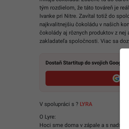
tým rozdielom, že táto továreň je re
Ivanke pri Nitre. Zavítal totiž do sp
najkvalitnejšiu čokoládu v našich k
čokolády aj rôznych produktov z ne
zakladateľa spoločnosti. Viac sa doz
Dostaň Startitup do svojich Google
Pri
V spolupráci s ?
LYRA
O Lyre:
Hoci sme doma v zápale a s nadšením