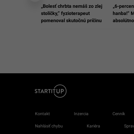
„Bolesť chrbta nemáš zo zlej
„6-percen
stoličky,” fyzioterapeut
hanba!“ M
pomenoval skutočnú príčinu
absolútn
Kontakt
Inzercia
Cenník
Nahlásiť chybu
Kariéra
Sprav