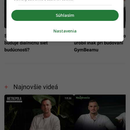
Súhlasím
Nastavenia
Slováci ako vizionári: Kto u nás
Dalibor Cicman: Čo by so
buduje diaľničnú sieť
urobil inak pri budovaní
budúcnosti?
GymBeamu
Najnovšie videá