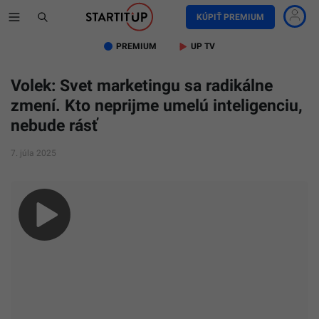
KÚPIŤ PREMIUM
PREMIUM
UP TV
Volek: Svet marketingu sa radikálne
zmení. Kto neprijme umelú inteligenciu,
nebude rásť
7. júla 2025