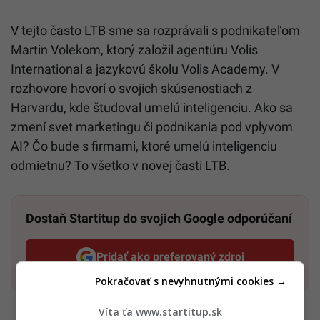
V tejto často LTB sme sa rozprávali s podnikateľom
Martin Volekom, ktorý založil agentúru Volis
International a jazykovú školu Volis Academy. V
rozhovore hovorí o svojich skúsenostiach z
Harvardu, kde študoval umelú inteligenciu. Ako sa
zmení svet marketingu či podnikania pod vplyvom
AI? Čo bude s firmami, ktoré umelú inteligenciu
odmietnu? To všetko v novej časti LTB.
Dostaň Startitup do svojich Google odporúčaní
Pridať ako preferovaný zdroj
Startitup, odkaz sa otvorí v n
Pokračovať s nevyhnutnými cookies →
Víta ťa www.startitup.sk