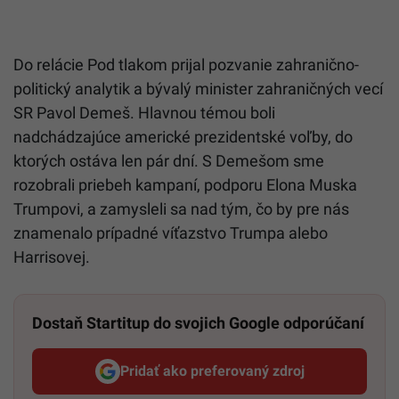
Do relácie Pod tlakom prijal pozvanie zahranično-
politický analytik a bývalý minister zahraničných vecí
SR Pavol Demeš. Hlavnou témou boli
nadchádzajúce americké prezidentské voľby, do
ktorých ostáva len pár dní. S Demešom sme
rozobrali priebeh kampaní, podporu Elona Muska
Trumpovi, a zamysleli sa nad tým, čo by pre nás
znamenalo prípadné víťazstvo Trumpa alebo
Harrisovej.
Dostaň Startitup do svojich Google odporúčaní
Pridať ako preferovaný zdroj
Startitup, odkaz sa otvorí v n