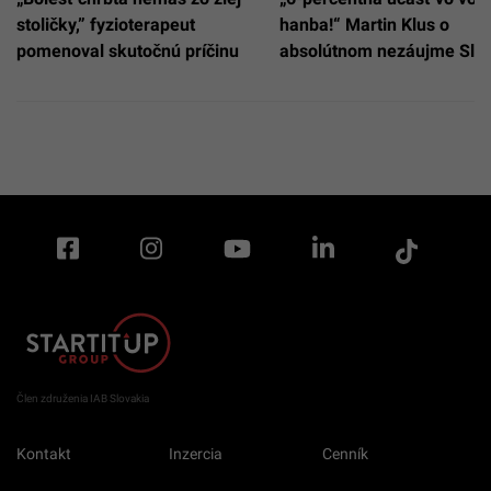
stoličky,” fyzioterapeut
hanba!“ Martin Klus o
pomenoval skutočnú príčinu
absolútnom nezáujme Slo
Člen združenia IAB Slovakia
Kontakt
Inzercia
Cenník