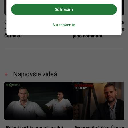
Súhlasím
Ondrík: Bývalý pracovník SIS sa
Zábojník a Mikulec: Katast
Nastavenia
mi poďakoval za stvárnenie
Ficova zodpovednosť, Celle
Černáka
jeho nominant
Najnovšie videá
„Bolesť chrbta nemáš zo zlej
„6-percentná účasť vo voľb