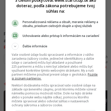
S cieľom poskytovať www.startitup.sk ako
doteraz, podľa zákona potrebujeme tvoj
súhlas na:
Personalizovaná reklama a obsah, meranie reklamy a
obsahu, prieskum cieľových skupín a vývoj služieb
Pre viac rozhovorov so zaujímavými osobnosťami a
Uchovávanie alebo prístup k informáciám na zariadení
aktuálnej politickej situácii sleduj aj ďalšie epizódy
Ďalšie informácie
Pod Tlakom
Vaše osobné údaje budú spracúvané a informácie z vášho
Ďakujeme, že čítaš Startitup. V prípade, že máš postreh
zariadenia (súbory cookie, jedinečné identifikátory a ďalšie
alebo si našiel v článku chybu, napíš nám na
údaje o zariadení) môžu byť ukladané a používané
225 partnermi a môžu s nimi byť zdieľané alebo môžu byť
redakcia@startitup.sk
.
využívané konkrétne týmito webovými stránkami. My a naši
partneri môžeme používať presné údaje o geolokácii.
Pozrite
si zoznam partnerov.
Pod Tlakom
Niektorí dodávatelia môžu spracúvať vaše osobné údaje na
základe oprávneného záujmu, proti ktorému môžete vzniesť
námietku pomocou možností nižšie. Dole na tejto stránke
alebo v ponuke webu nájdite odkaz, pomocou ktorého
môžete spravovať alebo odvolať súhlas v nastaveniach
ochrany súkromia a súborov cookie.