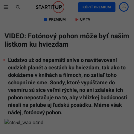
KÚPIŤ PREMIUM
PREMIUM
UP TV
VIDEO: Fotónový pohon môže byť našim
lístkom ku hviezdam
Ľudstvo už od nepamäti sníva o navštevovaní
cudzích planét a cestách ku hviezdam, tak ako to
dokážeme v knihách a filmoch, no zatiaľ toho
schopní nie sme. Sondy, ktoré vypúšťame do
vesmíru sú síce veľmi rýchle, no ani zďaleka ich
pohon nepostačuje na to, aby v blízkej budúcnosti
niesli na palube aj ľudskú posádku. Máme však
nádej, fotónový pohon.