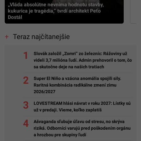
„Vláda absolútne nevníma hodnotu stavby,
kukurica je tragédia,” tvrdí architekt Peťo
Dostál
Teraz najčítanejšie
Slovák založil „Zomri“ zo železníc: Rážoviny už
videli 3,7 milióna ľudí. Admin prehovoril o tom, čo
sa skutočne deje na našich tratiach
Super El Niño a vzácna anomália spojili sily.
Raritná kombinácia radikálne zmení zimu
2026/2027
LOVESTREAM hlási návrat v roku 2027: Lístky sú
už v predaji. Vieme, koľko zaplatíš
Ašvaganda sľubuje úľavu od stresu, no skrýva
riziká. Odborníci varujú pred poškodením orgánu
a hrozbou pre skupiny ľudí