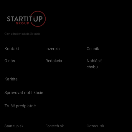
Člen združenia IAB Slovakia
Kontakt
Inzercia
Cenník
O nás
Redakcia
Nahlásiť
chybu
Kariéra
Spravovať notifikácie
Zrušiť predplatné
Startitup.sk
Fontech.sk
Odzadu.sk