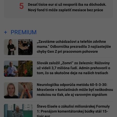
Desať tisíce eur si už nesporíš iba na dôchodok.
Nový fond ti môže zaplatiť mesiace bez práce
PREMIUM
„Zavoláme uchádzačovi a telefón zdvihne
mama.“ Odborníčka prezradila 3 najčastejšie
chyby Gen Z pri pracovnom pohovore
Slovák založil „Zomri“ zo železníc: Rážoviny
už videli 3,7 milióna ľudí. Admin prehovoril o
tom, čo sa skutočne deje na našich tratiach
Neurologička odporúča metódu 60-5-3-30:
Mravčenie v končatinách môže byť neškodnou
reakciou na tlak, ale aj varovným signálom
Števo Eisele o zákulisí milionárskej Formuly
1: Prenájom komentátorskej búdky stál 15-
tisíc eur