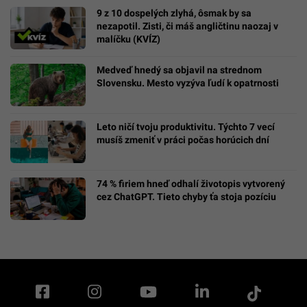
9 z 10 dospelých zlyhá, ôsmak by sa
nezapotil. Zisti, či máš angličtinu naozaj v
malíčku (KVÍZ)
Medveď hnedý sa objavil na strednom
Slovensku. Mesto vyzýva ľudí k opatrnosti
Leto ničí tvoju produktivitu. Týchto 7 vecí
musíš zmeniť v práci počas horúcich dní
74 % firiem hneď odhalí životopis vytvorený
cez ChatGPT. Tieto chyby ťa stoja pozíciu