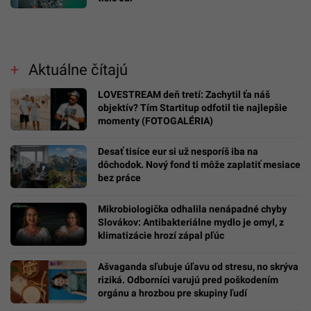
Aktuálne čítajú
LOVESTREAM deň tretí: Zachytil ťa náš
objektív? Tím Startitup odfotil tie najlepšie
momenty (FOTOGALÉRIA)
Desať tisíce eur si už nesporíš iba na
dôchodok. Nový fond ti môže zaplatiť mesiace
bez práce
Mikrobiologička odhalila nenápadné chyby
Slovákov: Antibakteriálne mydlo je omyl, z
klimatizácie hrozí zápal pľúc
Ašvaganda sľubuje úľavu od stresu, no skrýva
riziká. Odborníci varujú pred poškodením
orgánu a hrozbou pre skupiny ľudí