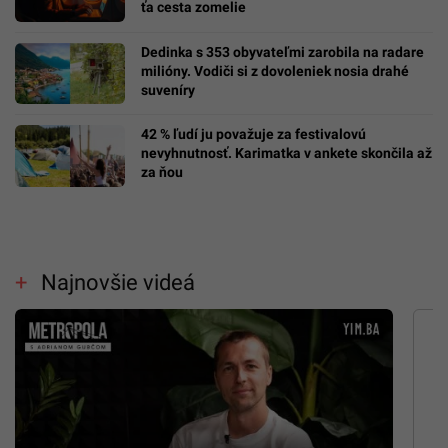
ťa cesta zomelie
Dedinka s 353 obyvateľmi zarobila na radare
milióny. Vodiči si z dovoleniek nosia drahé
suveníry
42 % ľudí ju považuje za festivalovú
nevyhnutnosť. Karimatka v ankete skončila až
za ňou
Najnovšie videá