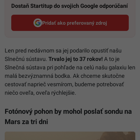
Dostaň Startitup do svojich Google odporúčaní
Pridať ako preferovaný zdroj
Startitup, odkaz sa otvorí v n
Len pred nedávnom sa jej podarilo opustiť našu
Slnečnú sústavu.
Trvalo jej to 37 rokov!
A to je
Slnečná sústava pri pohľade na celú našu galaxiu len
malá bezvýznamná bodka. Ak chceme skutočne
cestovať naprieč vesmírom, budeme potrebovať
niečo oveľa, oveľa rýchlejšie.
Fotónový pohon by mohol poslať sondu na
Mars za tri dni