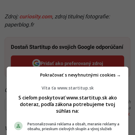
Zdroj:
curiosity.com
, zdroj titulnej fotografie:
paperblog.fr
Dostaň Startitup do svojich Google odporúčaní
Pridať ako preferovaný zdroj
Startitup, odkaz sa otvorí v n
Pokračovať s nevyhnutnými cookies →
Víta ťa www.startitup.sk
Čítaj viac z kategórie:
Inovácie a Eko
S cieľom poskytovať www.startitup.sk ako
Ďakujeme, že čítaš Startitup. V prípade, že máš postreh
doteraz, podľa zákona potrebujeme tvoj
alebo si našiel v článku chybu, napíš nám na
súhlas na:
redakcia@startitup.sk
.
Personalizovaná reklama a obsah, meranie reklamy a
Viac k téme:
astronaut
,
mars
,
Technológie
,
veda
,
obsahu, prieskum cieľových skupín a vývoj služieb