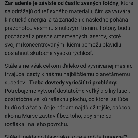
Zariadenie je závislé od častíc zvaných fotóny
, ktoré
sa odrážajú od reflexného materiálu, čím sa vytvára
kinetická energia, a tá zariadenie následne poháňa
prázdnotou vesmíru s nulovým trením. Fotóny budú
pochádzať z presne smerovaných laserov, ktoré
svojimi koncentrovanými lúčmi pomôžu plavidlu
dosiahnuť skutočne vysokú rýchlosť.
Stále sme však celkom ďaleko od vysnívanej mesiac
trvajúcej cesty k nášmu najbližšiemu planetárnemu
susedovi.
Treba dovtedy vyriešiť tri problémy:
Potrebujeme vytvoriť dostatočne veľký a silný laser,
dostatočne veľkú reflexnú plochu, od ktorej sa lúče
budú odrážať a, čo je hádam najdôležitejšie, spôsob,
ako na Marse zastaviť bez toho, aby sme sa
rozflákali na jeho povrchu.
Stále ti nejde do hlavy, ako to celé môže fungovať?