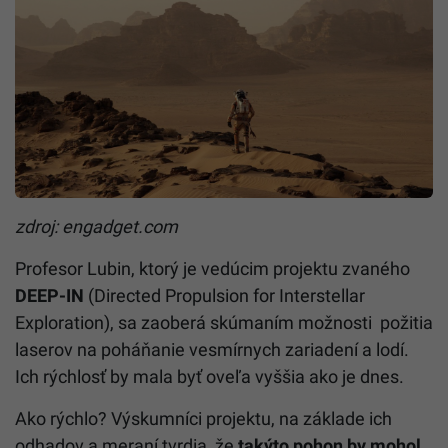
zdroj: engadget.com
Profesor Lubin, ktorý je vedúcim projektu zvaného
DEEP-IN
(Directed Propulsion for Interstellar
Exploration), sa zaoberá skúmaním možnosti požitia
laserov na poháňanie vesmírnych zariadení a lodí.
Ich rýchlosť by mala byť oveľa vyššia ako je dnes.
Ako rýchlo? Výskumníci projektu, na základe ich
odhadov a meraní tvrdia, že
takýto pohon by mohol