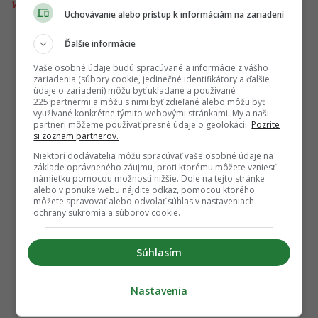
vesmír
Uchovávanie alebo prístup k informáciám na zariadení
Ďalšie informácie
Vaše osobné údaje budú spracúvané a informácie z vášho
zariadenia (súbory cookie, jedinečné identifikátory a ďalšie
údaje o zariadení) môžu byť ukladané a používané
225 partnermi a môžu s nimi byť zdieľané alebo môžu byť
využívané konkrétne týmito webovými stránkami. My a naši
partneri môžeme používať presné údaje o geolokácii.
Pozrite
si zoznam partnerov.
Niektorí dodávatelia môžu spracúvať vaše osobné údaje na
základe oprávneného záujmu, proti ktorému môžete vzniesť
námietku pomocou možností nižšie. Dole na tejto stránke
alebo v ponuke webu nájdite odkaz, pomocou ktorého
môžete spravovať alebo odvolať súhlas v nastaveniach
ochrany súkromia a súborov cookie.
Súhlasím
Nastavenia