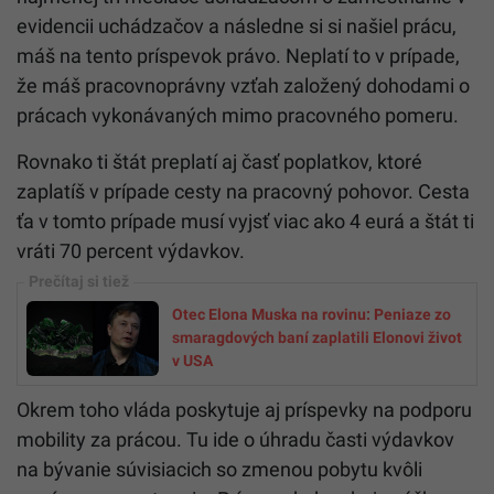
evidencii uchádzačov a následne si si našiel prácu,
máš na tento príspevok právo. Neplatí to v prípade,
že máš pracovnoprávny vzťah založený dohodami o
prácach vykonávaných mimo pracovného pomeru.
Rovnako ti štát preplatí aj časť poplatkov, ktoré
zaplatíš v prípade cesty na pracovný pohovor. Cesta
ťa v tomto prípade musí vyjsť viac ako 4 eurá a štát ti
vráti 70 percent výdavkov.
Otec Elona Muska na rovinu: Peniaze zo
smaragdových baní zaplatili Elonovi život
v USA
Okrem toho vláda poskytuje aj príspevky na podporu
mobility za prácou. Tu ide o úhradu časti výdavkov
na bývanie súvisiacich so zmenou pobytu kvôli