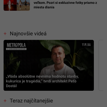
veľkom. Pozri si exkluzívne fotky priamo z
miesta diania
Najnovšie videá
„Vláda absolútne nevníma hodnotu stavby,
kukurica je tragédia,” tvrdí architekt Peťo
Dostál
Teraz najčítanejšie