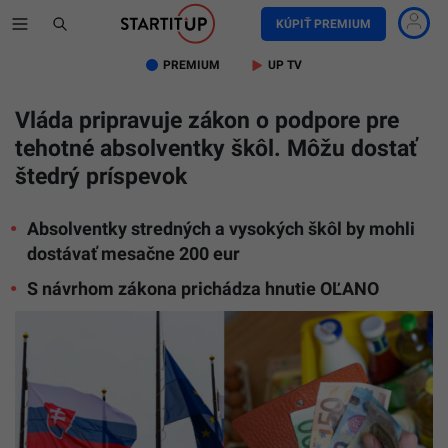
KÚPIŤ PREMIUM
PREMIUM
UP TV
Vláda pripravuje zákon o podpore pre
tehotné absolventky škôl. Môžu dostať
štedrý príspevok
Absolventky stredných a vysokých škôl by mohli
dostávať mesačne 200 eur
S návrhom zákona prichádza hnutie OĽANO
TASR/Jar