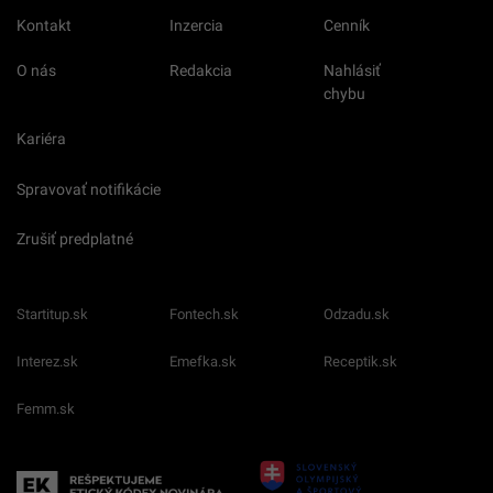
Kontakt
Inzercia
Cenník
O nás
Redakcia
Nahlásiť
chybu
Kariéra
Spravovať notifikácie
Zrušiť predplatné
Startitup.sk
Fontech.sk
Odzadu.sk
Interez.sk
Emefka.sk
Receptik.sk
Femm.sk