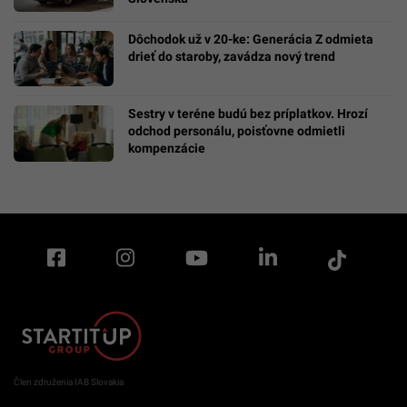
Dôchodok už v 20-ke: Generácia Z odmieta
drieť do staroby, zavádza nový trend
Sestry v teréne budú bez príplatkov. Hrozí
odchod personálu, poisťovne odmietli
kompenzácie
Člen združenia IAB Slovakia