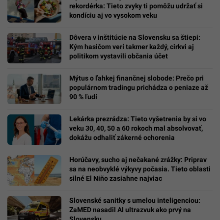
rekordérka: Tieto zvyky ti pomôžu udržať si
kondíciu aj vo vysokom veku
Dôvera v inštitúcie na Slovensku sa štiepi:
Kým hasičom verí takmer každý, cirkvi aj
politikom vystavili občania účet
Mýtus o ľahkej finančnej slobode: Prečo pri
populárnom tradingu prichádza o peniaze až
90 % ľudí
Lekárka prezrádza: Tieto vyšetrenia by si vo
veku 30, 40, 50 a 60 rokoch mal absolvovať,
dokážu odhaliť zákerné ochorenia
Horúčavy, sucho aj nečakané zrážky: Priprav
sa na neobvyklé výkyvy počasia. Tieto oblasti
silné El Niño zasiahne najviac
Slovenské sanitky s umelou inteligenciou:
ZaMED nasadil AI ultrazvuk ako prvý na
Slovensku