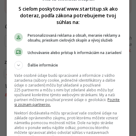
Startitup, odkaz sa otvorí v n
S cieľom poskytovať www.startitup.sk ako
doteraz, podľa zákona potrebujeme tvoj
súhlas na:
Čítaj viac z kategórie:
Zo Slovenska
Personalizovaná reklama a obsah, meranie reklamy a
Ďakujeme, že čítaš Startitup. V prípade, že máš postreh
obsahu, prieskum cieľových skupín a vývoj služieb
alebo si našiel v článku chybu, napíš nám na
redakcia@startitup.sk
.
Uchovávanie alebo prístup k informáciám na zariadení
Zdroje: TASR,
archív SIU
,
archív SIU
Ďalšie informácie
Financie a kryptomeny
Vaše osobné údaje budú spracúvané a informácie z vášho
zariadenia (súbory cookie, jedinečné identifikátory a ďalšie
údaje o zariadení) môžu byť ukladané a používané
Viac k téme:
absolventky
,
eur
,
peniaze
,
príspevky
,
225 partnermi a môžu s nimi byť zdieľané alebo môžu byť
slovensko
,
stat
,
štátny
,
tehotne
,
vláda
využívané konkrétne týmito webovými stránkami. My a naši
partneri môžeme používať presné údaje o geolokácii.
Pozrite
si zoznam partnerov.
Niektorí dodávatelia môžu spracúvať vaše osobné údaje na
základe oprávneného záujmu, proti ktorému môžete vzniesť
námietku pomocou možností nižšie. Dole na tejto stránke
alebo v ponuke webu nájdite odkaz, pomocou ktorého
môžete spravovať alebo odvolať súhlas v nastaveniach