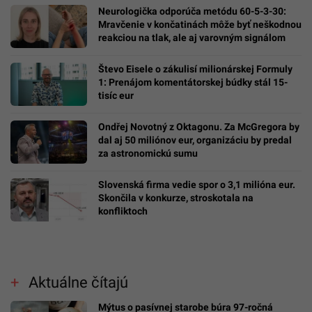
Neurologička odporúča metódu 60-5-3-30:
Mravčenie v končatinách môže byť neškodnou
reakciou na tlak, ale aj varovným signálom
Števo Eisele o zákulisí milionárskej Formuly
1: Prenájom komentátorskej búdky stál 15-
tisíc eur
Ondřej Novotný z Oktagonu. Za McGregora by
dal aj 50 miliónov eur, organizáciu by predal
za astronomickú sumu
Slovenská firma vedie spor o 3,1 milióna eur.
Skončila v konkurze, stroskotala na
konfliktoch
Aktuálne čítajú
Mýtus o pasívnej starobe búra 97-ročná