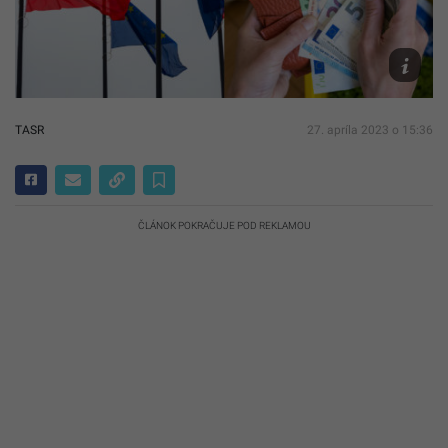
Novák
TASR/AP,
Hendrik
Schmidt
TASR
27. apríla 2023 o 15:36
ČLÁNOK POKRAČUJE POD REKLAMOU