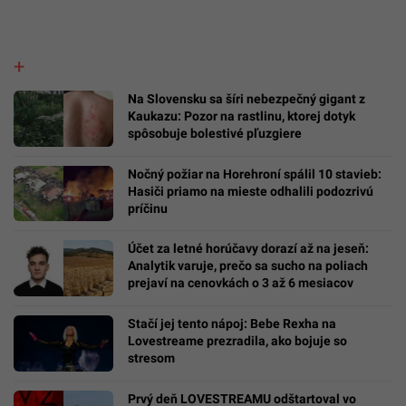
Na Slovensku sa šíri nebezpečný gigant z
Kaukazu: Pozor na rastlinu, ktorej dotyk
spôsobuje bolestivé pľuzgiere
Nočný požiar na Horehroní spálil 10 stavieb:
Hasiči priamo na mieste odhalili podozrivú
príčinu
Účet za letné horúčavy dorazí až na jeseň:
Analytik varuje, prečo sa sucho na poliach
prejaví na cenovkách o 3 až 6 mesiacov
Stačí jej tento nápoj: Bebe Rexha na
Lovestreame prezradila, ako bojuje so
stresom
Prvý deň LOVESTREAMU odštartoval vo