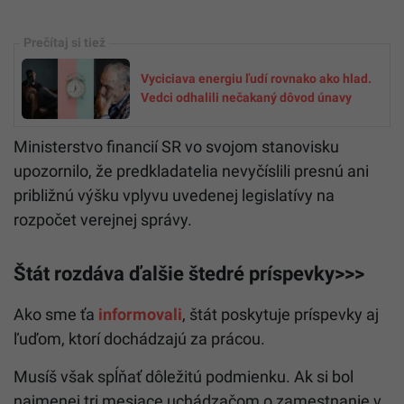
Vyciciava energiu ľudí rovnako ako hlad.
Vedci odhalili nečakaný dôvod únavy
Ministerstvo financií SR vo svojom stanovisku
upozornilo, že predkladatelia nevyčíslili presnú ani
približnú výšku vplyvu uvedenej legislatívy na
rozpočet verejnej správy.
Štát rozdáva ďalšie štedré príspevky>>>
Ako sme ťa
informovali
, štát poskytuje príspevky aj
ľuďom, ktorí dochádzajú za prácou.
Musíš však spĺňať dôležitú podmienku. Ak si bol
najmenej tri mesiace uchádzačom o zamestnanie v