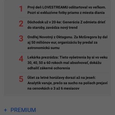
Prvý deň LOVESTREAMU odštartoval vo veľkom.
Pozri si exkluzívne fotky priamo z miesta diania
Dôchodok už v 20-ke: Generácia Z odmieta drieť
do staroby, zavádza nový trend
Ondřej Novotný z Oktagonu. Za McGregora by dal
aj 50 miliónov eur, organizáciu by predal za
astronomickú sumu
Lekárka prezrádza: Tieto vyšetrenia by si vo veku
30, 40, 50 a 60 rokoch mal absolvovať, dokážu
odhaliť zákerné ochorenia
Účet za letné horúčavy dorazí až na jeseň:
Analytik varuje, prečo sa sucho na poliach prejaví
na cenovkách o 3 až 6 mesiacov
PREMIUM