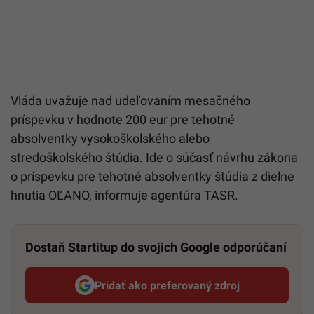
Vláda uvažuje nad udeľovaním mesačného
príspevku v hodnote 200 eur pre tehotné
absolventky vysokoškolského alebo
stredoškolského štúdia. Ide o súčasť návrhu zákona
o príspevku pre tehotné absolventky štúdia z dielne
hnutia OĽANO, informuje agentúra TASR.
Dostaň Startitup do svojich Google odporúčaní
Pridať ako preferovaný zdroj
Startitup, odkaz sa otvorí v n