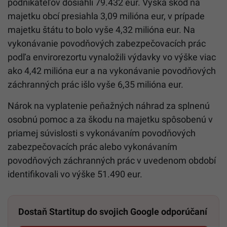
podnikateľov dosiahli 79.432 eur. Výška škôd na
majetku obcí presiahla 3,09 milióna eur, v prípade
majetku štátu to bolo vyše 4,32 milióna eur. Na
vykonávanie povodňových zabezpečovacích prác
podľa envirorezortu vynaložili výdavky vo výške viac
ako 4,42 milióna eur a na vykonávanie povodňových
záchranných prác išlo vyše 6,35 milióna eur.
Nárok na vyplatenie peňažných náhrad za splnenú
osobnú pomoc a za škodu na majetku spôsobenú v
priamej súvislosti s vykonávaním povodňových
zabezpečovacích prác alebo vykonávaním
povodňových záchranných prác v uvedenom období
identifikovali vo výške 51.490 eur.
Dostaň Startitup do svojich Google odporúčaní