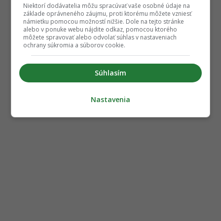
Niektorí dodávatelia môžu spracúvať vaše osobné údaje na
základe oprávneného záujmu, proti ktorému môžete vzniesť
námietku pomocou možností nižšie. Dole na tejto stránke
alebo v ponuke webu nájdite odkaz, pomocou ktorého
môžete spravovať alebo odvolať súhlas v nastaveniach
ochrany súkromia a súborov cookie.
Súhlasím
Nastavenia