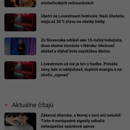
michelinských reštauráciách
Ušetri na Lovestream festivale: Naši čitatelia
majú až 30 % zľavu na všetky lístky
Zo Slovenska odišiel ako 15-ročný hokejista,
dnes skúma inovácie v Nórsku: Možnosť
skúšať a zlyhať bola najväčšou školou
Lovestream už nie je len o hudbe. Prináša
zóny, kde si oddýchneš, doplníš energiu a na
chvíľu „vypneš“
Aktuálne čítajú
Zákerná choroba, o ktorej v noci ani netušíš:
Tieto 4 nenápadné signály odhalia
nebezpečné spánkové apnoe