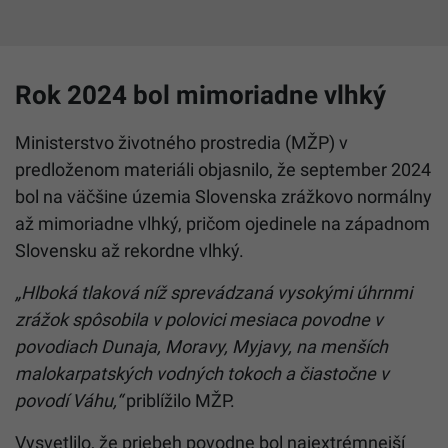
Rok 2024 bol mimoriadne vlhký
Ministerstvo životného prostredia (MŽP) v
predloženom materiáli objasnilo, že september 2024
bol na väčšine územia Slovenska zrážkovo normálny
až mimoriadne vlhký, pričom ojedinele na západnom
Slovensku až rekordne vlhký.
„Hlboká tlaková níž sprevádzaná vysokými úhrnmi
zrážok spôsobila v polovici mesiaca povodne v
povodiach Dunaja, Moravy, Myjavy, na menších
malokarpatských vodných tokoch a čiastočne v
povodí Váhu,“
priblížilo MŽP.
Vysvetlilo, že priebeh povodne bol najextrémnejší