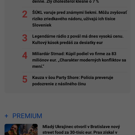
denne. Zlý cholesterol klesne o 7 %
ŠÚKL varuje pred známymi liekmi. Môžu zvyšovať
riziko zriedkavého nádoru, užívajú ich tisíce
Sloveniek
Legendárne rádio z povál má dnes vysokú cenu.
Kultový kúsok predáš za desiatky eur
Miliardár Strnad: Kúpil podiel vo firme za 83
miliónov eur. „Charakter moderných konfliktov sa
mení.“
Kauza v šou Party Shore: Polícia preveruje
podozrenie z násilného činu
PREMIUM
Mladý Ukrajinec otvoril v Bratislave nový
street food za 30-tisíc eur. Prax získal v