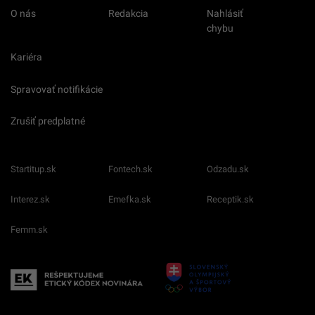
O nás
Redakcia
Nahlásiť
chybu
Kariéra
Spravovať notifikácie
Zrušiť predplatné
Startitup.sk
Fontech.sk
Odzadu.sk
Interez.sk
Emefka.sk
Receptik.sk
Femm.sk