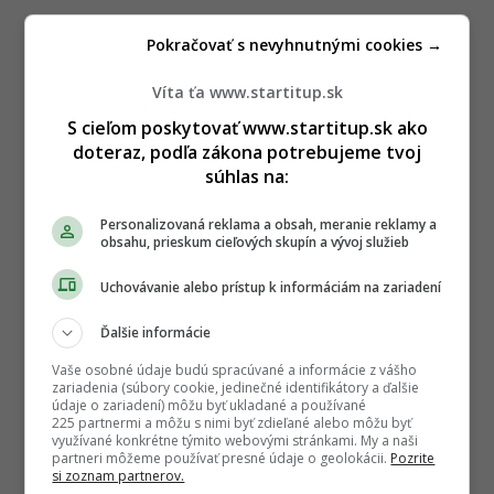
Pokračovať s nevyhnutnými cookies →
Víta ťa www.startitup.sk
S cieľom poskytovať www.startitup.sk ako
doteraz, podľa zákona potrebujeme tvoj
súhlas na:
Personalizovaná reklama a obsah, meranie reklamy a
obsahu, prieskum cieľových skupín a vývoj služieb
Uchovávanie alebo prístup k informáciám na zariadení
Ďalšie informácie
Vaše osobné údaje budú spracúvané a informácie z vášho
zariadenia (súbory cookie, jedinečné identifikátory a ďalšie
údaje o zariadení) môžu byť ukladané a používané
225 partnermi a môžu s nimi byť zdieľané alebo môžu byť
využívané konkrétne týmito webovými stránkami. My a naši
partneri môžeme používať presné údaje o geolokácii.
Pozrite
si zoznam partnerov.