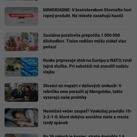
MIMORIADNE: V bratislavskom Slovnafte horí
ropný produkt. Na mieste zasahujú hasiči
Sociálna poisťovňa prepočíta 1 000 000
dôchodkov. Tisíce rodičov môžu získať viac
peňazí
Rusko pripravuje útok na Európu a NATO, tvrdí
tajná služba. Pri sabotáži má zneužiť cudziu
vlajku
Slováci sú majstri v daňových únikoch: V
rebríčku sme porazili aj Mongolsko, takto
vyzerajú naše praktiky
Nemôžeš večer zaspať? Vyskúšaj pravidlo 10-
3-2-1-0, ktoré dobýva sociálne siete a vracia
tvrdý spánok
Po 36 rokoch je koniec, strata dosiahla 1,6