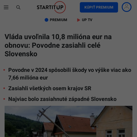
KÚPIŤ PREMIUM
PREMIUM
UP TV
Vláda uvoľnila 10,8 milióna eur na
obnovu: Povodne zasiahli celé
Slovensko
Povodne v 2024 spôsobili škody vo výške viac ako
7,66 milióna eur
Zasiahli všetkých osem krajov SR
Najviac bolo zasiahnuté západné Slovensko