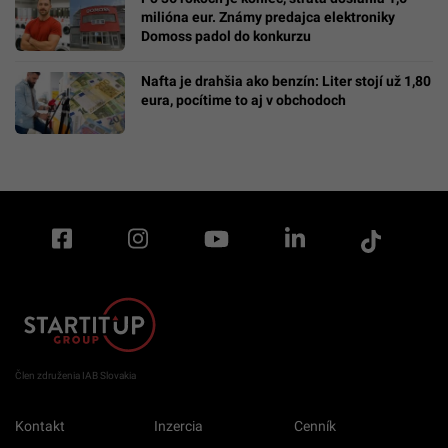
milióna eur. Známy predajca elektroniky
Domoss padol do konkurzu
Nafta je drahšia ako benzín: Liter stojí už 1,80
eura, pocítime to aj v obchodoch
Člen združenia IAB Slovakia
Kontakt
Inzercia
Cenník