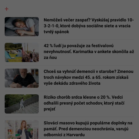
Nemôžeš večer zaspať? Vyskúšaj pravidlo 10-
3-2-1-0, ktoré dobýva sociálne siete a vracia
tvrdý spánok
42 % ľudí ju považuje za festivalovú
nevyhnutnosť. Karimatka v ankete skončila až
za ňou
Chceš sa vyhnúť demencii v starobe? Zmenou
troch návykov medzi 45. a 65. rokom získaš
vyše dekádu zdravého života
Riziko chorôb srdca klesne o 20 %. Vedci
odhalili presný počet schodov, ktorý stačí
prejsť
Slováci masovo kupujú populárne doplnky na
pamäť. Pred demenciou neochránia, varujú
odborníci z Harvardu