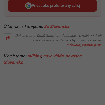
Pridať ako preferovaný zdroj
Startitup, odkaz sa otvorí v n
Čítaj viac z kategórie:
Zo Slovenska
Ďakujeme, že čítaš Startitup. V prípade, že máš postreh
alebo si našiel v článku chybu, napíš nám na
redakcia@startitup.sk
.
Viac k téme:
milióny
,
nová vláda
,
povodne
Slovensko