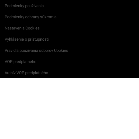
Podmienky používania
Podmienky ochrany súkromia
Nastavenia Cookies
Vyhlásenie o prístupnosti
Pravidlá používania súborov Cookies
VOP predplatného
Archív VOP predplatného
Reklamačný formulár
VOP reklamných služieb
Všeobecné podmienky súťaží
Súkromie na podujatiach
Startitup © 2026 All Rights Reserved.