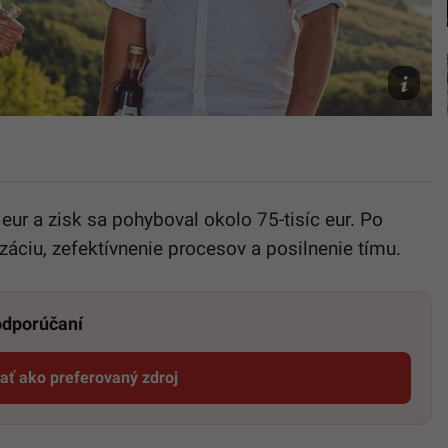
značky
Vlčie
sirupy
Vlčie
sirupy
eur a zisk sa pohyboval okolo 75-tisíc eur. Po
záciu, zefektívnenie procesov a posilnenie tímu.
 odporúčaní
dať ako preferovaný zdroj
Startitup, odkaz sa otvorí v novom okne