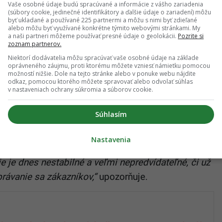
Vaše osobné údaje budú spracúvané a informácie z vášho zariadenia
a. Nechcú rásť za každú cenu.
„Hľadáme spôsob,
(súbory cookie, jedinečné identifikátory a ďalšie údaje o zariadení) môžu
byť ukladané a používané 225 partnermi a môžu s nimi byť zdieľané
ocesov alebo ľudí,“
objasňuje filozofiu firmy.
alebo môžu byť využívané konkrétne týmito webovými stránkami. My
a naši partneri môžeme používať presné údaje o geolokácii.
Pozrite si
lógie
a budovania značky. Vlčie sirupy sú práve
zoznam partnerov.
atégie a podľa Telehaniča veria, že takto odštartujú
Niektorí dodávatelia môžu spracúvať vaše osobné údaje na základe
oprávneného záujmu, proti ktorému môžete vzniesť námietku pomocou
rom.
možností nižšie. Dole na tejto stránke alebo v ponuke webu nájdite
odkaz, pomocou ktorého môžete spravovať alebo odvolať súhlas
v nastaveniach ochrany súkromia a súborov cookie.
e je nečitateľné. Firmy sú v
Súhlasím
Nastavenia
vému rastu, Telehanič neskresľuje realitu
ie je dnes nestabilné a veľmi nepredvídateľné, či už
právanie sa zákazníkov,“
upozorňuje.