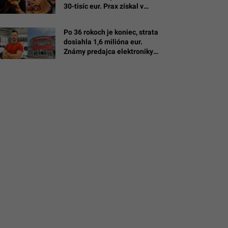
30-tisíc eur. Prax získal v
michelinských reštauráciách
Po 36 rokoch je koniec, strata
dosiahla 1,6 milióna eur.
Známy predajca elektroniky
Domoss padol do konkurzu