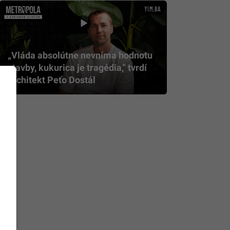
„Vláda absolútne nevníma hodnotu
stavby, kukurica je tragédia,” tvrdí
architekt Peťo Dostál