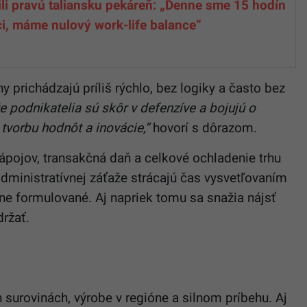
ili pravú taliansku pekáreň: „Denne sme 15 hodín
ci, máme nulový work-life balance“
 prichádzajú príliš rýchlo, bez logiky a často bez
 podnikatelia sú skôr v defenzíve a bojujú o
 tvorbu hodnôt a inovácie,“
hovorí s dôrazom.
ápojov, transakčná daň a celkové ochladenie trhu
administratívnej záťaže strácajú čas vysvetľovaním
ne formulované. Aj napriek tomu sa snažia nájsť
ržať.
h surovinách, výrobe v regióne a silnom príbehu. Aj