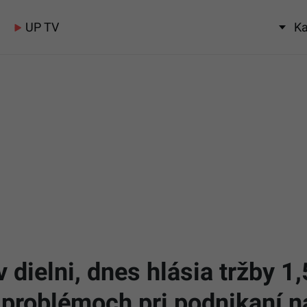
UP TV
Ka
v dielni, dnes hlásia tržby 1,
 problémoch pri podnikaní 