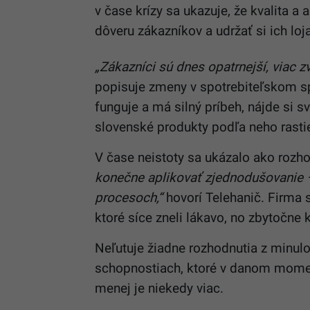
v čase krízy sa ukazuje, že kvalita a
dôveru zákazníkov a udržať si ich loja
„Zákazníci sú dnes opatrnejší, viac zv
popisuje zmeny v spotrebiteľskom spr
funguje a má silný príbeh, nájde si s
slovenské produkty podľa neho rastie
V čase neistoty sa ukázalo ako rozh
konečne aplikovať zjednodušovanie –
procesoch,“
hovorí Telehanič. Firma 
ktoré síce zneli lákavo, no zbytočne 
Neľutuje žiadne rozhodnutia z minulos
schopnostiach, ktoré v danom moment
menej je niekedy viac.