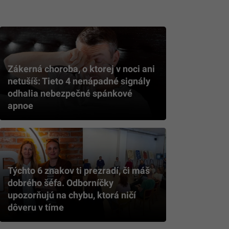
Zákerná choroba, o ktorej v noci ani
netušíš: Tieto 4 nenápadné signály
odhalia nebezpečné spánkové
apnoe
Týchto 6 znakov ti prezradí, či máš
dobrého šéfa. Odborníčky
upozorňujú na chybu, ktorá ničí
dôveru v tíme