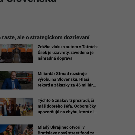
 raste, ale o strategickom dozrievaní
Zrážka vlaku s autom v Tatrách:
Úsek je uzavretý, zavedená je
náhradná doprava
Miliardár Strnad rozširuje
výrobu na Slovensku. Hlási
rekord a zákazky za 46 miliárd
eur
Týchto 6 znakov ti prezradí, či
máš dobrého šéfa. Odborníčky
upozorňujú na chybu, ktorá ničí
dôveru v tíme
Mladý Ukrajinec otvoril v
Bratislave nový street food za
lia