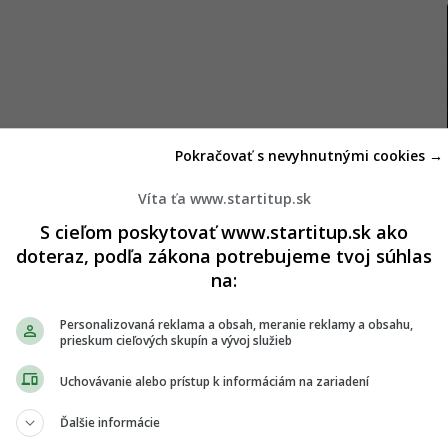
ka a Česka
Pokračovať s nevyhnutnými cookies →
Víta ťa www.startitup.sk
 z rodného regiónu zakladateľov, neostávajú len
S cieľom poskytovať www.startitup.sk ako
ahraničí a rozšíriť značku za hranice Slovenska.
doteraz, podľa zákona potrebujeme tvoj súhlas
epubliku a Slovinsko.
na:
trhu a zamerať sa na dva nové trhy – Českú
Personalizovaná reklama a obsah, meranie reklamy a obsahu,
hanič. Spolu s expanziou pripravujú aj nové
prieskum cieľových skupín a vývoj služieb
ortfólio mimo segmentu sirupov. Nie je to prvýkrát,
Uchovávanie alebo prístup k informáciám na zariadení
 – už predtým sa im podarilo zaujať trhom s
Ďalšie informácie
m Nochino.