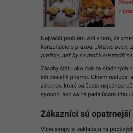
Otvor
v prá
Najväčší problém vidí v tom, že zmeny
konzultácie s praxou.
„Máme pocit, že
prežitie, než by sa mohli sústrediť na
Zásahy štátu ako daň zo sladených n
ich zasiahli priamo. Okrem rastúcej 
zákonov, ktoré sú často nejednoznač
spôsob, ako sa na padajúcom trhu ud
Zákazníci sú opatrnejší
Vlčie sirupy si zakladajú na poctivýc