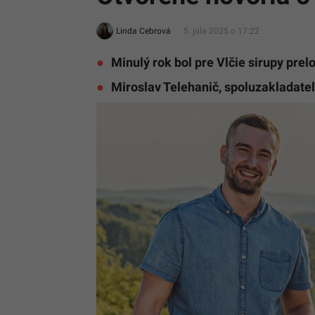
Linda Cebrová
5. júla 2025 o 17:22
Minulý rok bol pre Vlčie sirupy pre
Miroslav Telehanič, spoluzakladateľ