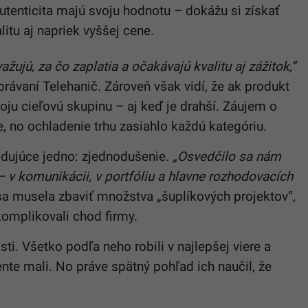
 autenticita majú svoju hodnotu – dokážu si získať
litu aj napriek vyššej cene.
ažujú, za čo zaplatia a očakávajú kvalitu aj zážitok,“
ávaní Telehanič. Zároveň však vidí, že ak produkt
voju cieľovú skupinu – aj keď je drahší. Záujem o
, no ochladenie trhu zasiahlo každú kategóriu.
odujúce jedno: zjednodušenie.
„Osvedčilo sa nám
 v komunikácii, v portfóliu a hlavne rozhodovacích
sa musela zbaviť množstva „šuplíkových projektov“,
komplikovali chod firmy.
ti. Všetko podľa neho robili v najlepšej viere a
e mali. No práve spätný pohľad ich naučil, že