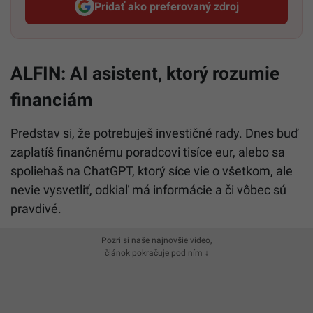
Pridať ako preferovaný zdroj
Startitup, odkaz sa otvorí v n
ALFIN: AI asistent, ktorý rozumie
financiám
Predstav si, že potrebuješ investičné rady. Dnes buď
zaplatíš finančnému poradcovi tisíce eur, alebo sa
spoliehaš na ChatGPT, ktorý síce vie o všetkom, ale
nevie vysvetliť, odkiaľ má informácie a či vôbec sú
pravdivé.
Pozri si naše najnovšie video,
článok pokračuje pod ním ↓