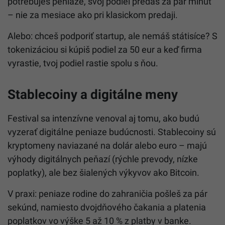
potrebuješ peniaze, svoj podiel predáš za pár minút
– nie za mesiace ako pri klasickom predaji.
Alebo: chceš podporiť startup, ale nemáš státisíce? S
tokenizáciou si kúpiš podiel za 50 eur a keď firma
vyrastie, tvoj podiel rastie spolu s ňou.
Stablecoiny a digitálne meny
Festival sa intenzívne venoval aj tomu, ako budú
vyzerať digitálne peniaze budúcnosti. Stablecoiny sú
kryptomeny naviazané na dolár alebo euro – majú
výhody digitálnych peňazí (rýchle prevody, nízke
poplatky), ale bez šialených výkyvov ako Bitcoin.
V praxi: peniaze rodine do zahraničia pošleš za pár
sekúnd, namiesto dvojdňového čakania a platenia
poplatkov vo výške 5 až 10 % z platby v banke.