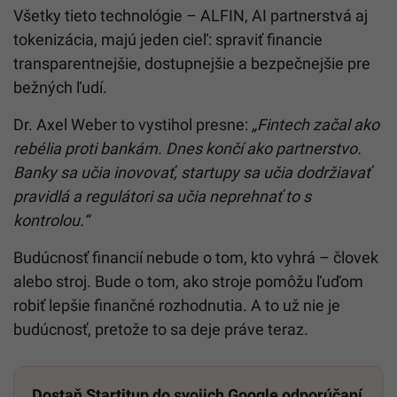
Všetky tieto technológie – ALFIN, AI partnerstvá aj
tokenizácia, majú jeden cieľ: spraviť financie
transparentnejšie, dostupnejšie a bezpečnejšie pre
bežných ľudí.
Dr. Axel Weber to vystihol presne:
„Fintech začal ako
rebélia proti bankám. Dnes končí ako partnerstvo.
Banky sa učia inovovať, startupy sa učia dodržiavať
pravidlá a regulátori sa učia neprehnať to s
kontrolou.“
Budúcnosť financií nebude o tom, kto vyhrá – človek
alebo stroj. Bude o tom, ako stroje pomôžu ľuďom
robiť lepšie finančné rozhodnutia. A to už nie je
budúcnosť, pretože to sa deje práve teraz.
Dostaň Startitup do svojich Google odporúčaní