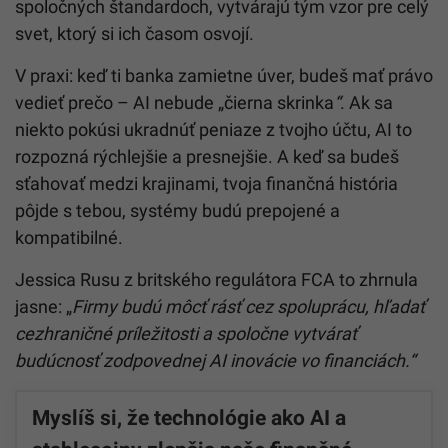
spoločných štandardoch, vytvárajú tým vzor pre celý
svet, ktorý si ich časom osvojí.
V praxi: keď ti banka zamietne úver, budeš mať právo
vedieť prečo – AI nebude „čierna skrinka
“
. Ak sa
niekto pokúsi ukradnúť peniaze z tvojho účtu, AI to
rozpozná rýchlejšie a presnejšie. A keď sa budeš
sťahovať medzi krajinami, tvoja finančná história
pôjde s tebou, systémy budú prepojené a
kompatibilné.
Jessica Rusu z britského regulátora FCA to zhrnula
jasne: „
Firmy budú môcť rásť cez spoluprácu, hľadať
cezhraničné príležitosti a spoločne vytvárať
budúcnosť zodpovednej AI inovácie vo financiách.“
Myslíš si, že technológie ako AI a