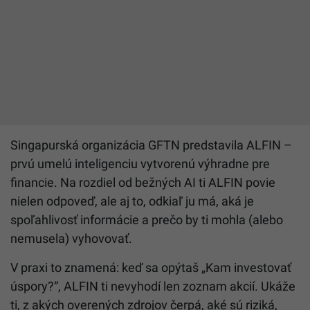
Singapurská organizácia GFTN predstavila ALFIN –
prvú umelú inteligenciu vytvorenú výhradne pre
financie. Na rozdiel od bežných AI ti ALFIN povie
nielen odpoveď, ale aj to, odkiaľ ju má, aká je
spoľahlivosť informácie a prečo by ti mohla (alebo
nemusela) vyhovovať.
V praxi to znamená: keď sa opýtaš „Kam investovať
úspory?“, ALFIN ti nevyhodí len zoznam akcií. Ukáže
ti, z akých overených zdrojov čerpá, aké sú riziká,