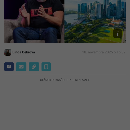
SG
FinTech
Festival
Linda Cebrová
18. novembra 2025 o 15:39
ČLÁNOK POKRAČUJE POD REKLAMOU