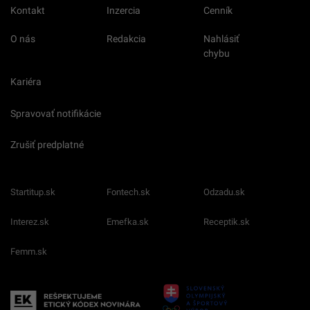
Kontakt
Inzercia
Cenník
O nás
Redakcia
Nahlásiť
chybu
Kariéra
Spravovať notifikácie
Zrušiť predplatné
Startitup.sk
Fontech.sk
Odzadu.sk
Interez.sk
Emefka.sk
Receptik.sk
Femm.sk