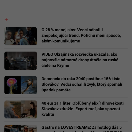
O 28 % menej slov: Vedci odhalili
znepokojujúci trend. Potichu mení spôsob,
akým komunikujeme
VIDEO Ukrajinská rozviedka ukázala, ako
najnovšie námorné drony útočia na ruské
ciele na Kryme
Demencia do roku 2040 postihne 156-tisíc
Slovákov. Vedci odhalili zvyk, ktorý spomalí
úpadok pamäte
40 eur za 1 liter: Obľúbený elixír dlhovekosti
Slovákov zdražie. Expert radí, ako spoznať
kvalitu
Gastro na LOVESTREAME: Za hotdog dáš 5