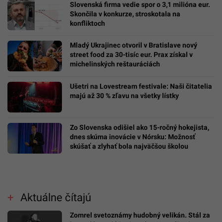
Slovenská firma vedie spor o 3,1 milióna eur.
Skončila v konkurze, stroskotala na
konfliktoch
Mladý Ukrajinec otvoril v Bratislave nový
street food za 30-tisíc eur. Prax získal v
michelinských reštauráciách
Ušetri na Lovestream festivale: Naši čitatelia
majú až 30 % zľavu na všetky lístky
Zo Slovenska odišiel ako 15-ročný hokejista,
dnes skúma inovácie v Nórsku: Možnosť
skúšať a zlyhať bola najväčšou školou
Aktuálne čítajú
Zomrel svetoznámy hudobný velikán. Stál za