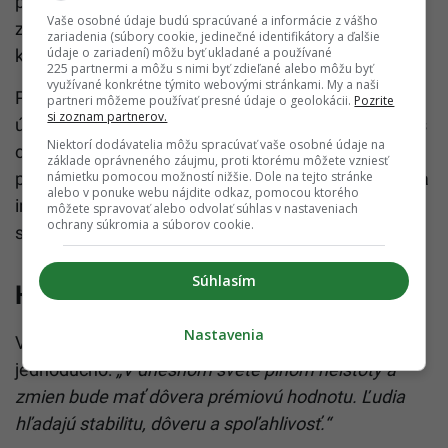
počítače dosiahnu schopnosť prelomiť dnešné
Vaše osobné údaje budú spracúvané a informácie z vášho
zabezpečenie. Banky a firmy už teraz musia vyvíjať
zariadenia (súbory cookie, jedinečné identifikátory a ďalšie
údaje o zariadení) môžu byť ukladané a používané
kvantovo-odolné systémy.
225 partnermi a môžu s nimi byť zdieľané alebo môžu byť
využívané konkrétne týmito webovými stránkami. My a naši
Prečo by ti na tom malo záležať? Pretože tvoje
partneri môžeme používať presné údaje o geolokácii.
Pozrite
si zoznam partnerov.
úspory, hypotéka, dôchodkové účty – všetko je dnes
Niektorí dodávatelia môžu spracúvať vaše osobné údaje na
chránené šifrovaním, ktoré kvantové počítače môžu
základe oprávneného záujmu, proti ktorému môžete vzniesť
prelomiť. Dobrá správa je, že odborníci o tom vedia a
námietku pomocou možností nižšie. Dole na tejto stránke
alebo v ponuke webu nájdite odkaz, pomocou ktorého
intenzívne pracujú na tom, aby sa to nestalo. Zlá
môžete spravovať alebo odvolať súhlas v nastaveniach
ochrany súkromia a súborov cookie.
správa je, že čas sa kráti.
Súhlasím
Hlavné posolstvo festivalu
Nastavenia
Vicepremiér Singapuru Gan Kim Yong to zhrnul
jednoducho:
„V dnešnom svete plnom neistoty a
zmien bude mať dôvera prémiovú hodnotu. Ľudia
hľadajú stabilitu, dôveru a spoľahlivosť.“