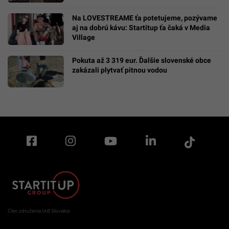
Na LOVESTREAME ťa potetujeme, pozývame
aj na dobrú kávu: Startitup ťa čaká v Media
Village
Pokuta až 3 319 eur. Ďalšie slovenské obce
zakázali plytvať pitnou vodou
Člen združenia IAB Slovakia