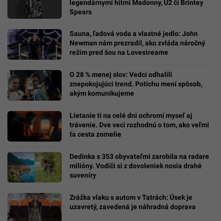
legendárnymi hitmi Madonny, U2 či Brintey
Spears
Sauna, ľadová voda a vlastné jedlo: John
Newman nám prezradil, ako zvláda náročný
režim pred šou na Lovestreame
O 28 % menej slov: Vedci odhalili
znepokojujúci trend. Potichu mení spôsob,
akým komunikujeme
Lietanie ti na celé dni ochromí myseľ aj
trávenie. Dve veci rozhodnú o tom, ako veľmi
ťa cesta zomelie
Dedinka s 353 obyvateľmi zarobila na radare
milióny. Vodiči si z dovoleniek nosia drahé
suveníry
Zrážka vlaku s autom v Tatrách: Úsek je
uzavretý, zavedená je náhradná doprava