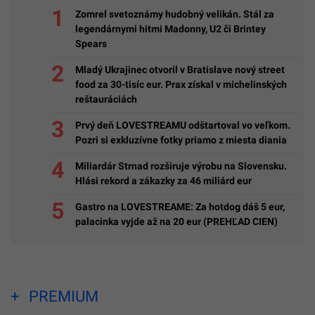
Zomrel svetoznámy hudobný velikán. Stál za
legendárnymi hitmi Madonny, U2 či Brintey
Spears
Mladý Ukrajinec otvoril v Bratislave nový street
food za 30-tisíc eur. Prax získal v michelinských
reštauráciách
Prvý deň LOVESTREAMU odštartoval vo veľkom.
Pozri si exkluzívne fotky priamo z miesta diania
Miliardár Strnad rozširuje výrobu na Slovensku.
Hlási rekord a zákazky za 46 miliárd eur
Gastro na LOVESTREAME: Za hotdog dáš 5 eur,
palacinka vyjde až na 20 eur (PREHĽAD CIEN)
PREMIUM