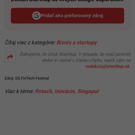
Pridať ako preferovaný zdroj
Startitup, odkaz sa otvorí v n
Čítaj viac z kategórie:
Biznis a startupy
Ďakujeme, že čítaš Startitup. V prípade, že máš postreh
alebo si našiel v článku chybu, napíš nám na
redakcia@startitup.sk
.
Zdroj:
SG FinTech Festival
Viac k téme:
fintech
,
inovácie
,
Singapur