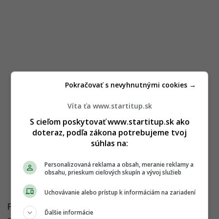
Pokračovať s nevyhnutnými cookies →
Víta ťa www.startitup.sk
S cieľom poskytovať www.startitup.sk ako
doteraz, podľa zákona potrebujeme tvoj
súhlas na:
Personalizovaná reklama a obsah, meranie reklamy a
obsahu, prieskum cieľových skupín a vývoj služieb
Uchovávanie alebo prístup k informáciám na zariadení
Festival sa venoval tzv. Q-Day – dňu, keď kvantové
Ďalšie informácie