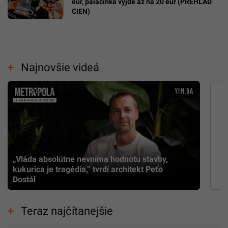
eur, palacinka vyjde až na 20 eur (PREHĽAD
CIEN)
Najnovšie videá
„Vláda absolútne nevníma hodnotu stavby,
kukurica je tragédia,” tvrdí architekt Peťo
Dostál
Teraz najčítanejšie