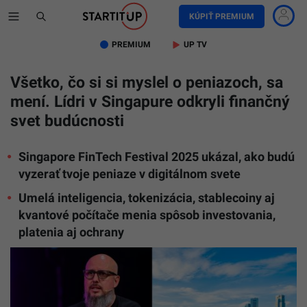
KÚPIŤ PREMIUM
PREMIUM
UP TV
Všetko, čo si si myslel o peniazoch, sa
mení. Lídri v Singapure odkryli finančný
svet budúcnosti
Singapore FinTech Festival 2025 ukázal, ako budú
vyzerať tvoje peniaze v digitálnom svete
Umelá inteligencia, tokenizácia, stablecoiny aj
kvantové počítače menia spôsob investovania,
platenia aj ochrany