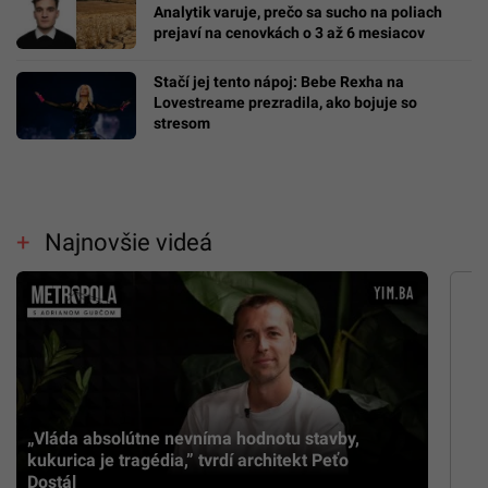
Analytik varuje, prečo sa sucho na poliach
prejaví na cenovkách o 3 až 6 mesiacov
Stačí jej tento nápoj: Bebe Rexha na
Lovestreame prezradila, ako bojuje so
stresom
Najnovšie videá
„Vláda absolútne nevníma hodnotu stavby,
kukurica je tragédia,” tvrdí architekt Peťo
Dostál