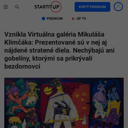
KÚPIŤ PREMIUM
PREMIUM
UP TV
Vznikla Virtuálna galéria Mikuláša
Klimčáka: Prezentované sú v nej aj
nájdené stratené diela. Nechýbajú ani
gobelíny, ktorými sa prikrývali
bezdomovci