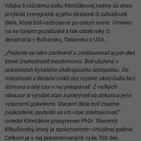
Vďaka 6-ročnému úsiliu Klimčákovej rodiny sú dnes
prvýkrát zverejnené aj jeho stratené či zabudnuté
diela, ktoré boli roztrúsené po celom svete. Umelec
na ne časom pozabudol a tak ostali roky či
desaťročia v Bulharsku, Taliansku a USA.
„Podarilo sa nám zachrániť a zreštaurovať aj pár diel,
ktoré znehodnotili bezdomovci. Boli uložené v
priestoroch bývalého chátrajúceho Istropolisu. Do
miestnosti s dielami vnikli cez rozbité okno ľudia bez
domova a istý čas v nej prespávali. Z veľkých
obrazov si vyrobili stan a prikrývali sa dokonca jeho
vzácnymi gobelínmi. Viaceré diela boli značne
poškodené, podarilo sa ich však zreštaurovať,”
uviedol Klimčákov prasynovec PhDr. Slavomír
Klikušovský, ktorý je spolutvorcom virtuálnej galérie.
Celkom je v nej prezentovaných vyše 700 diel.