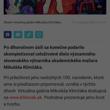
Obsah virtuálnej galérie Mikuláša Klimčáka.
15. augusta 2023 o 15:14
Po dlhoročnom úsilí sa konečne podarilo
skompletizovať celoživotné dielo významného
slovenského výtvarníka akademického maliara
Mikuláša Klimčáka.
Pri príležitosti jeho nedožitých 100. narodenín, ktoré
sme si predčasom pripomenuli, vznikla v týchto
dňoch Virtuálna galéria Mikuláša Klimčáka dostupná
na
www.klimcak.sk
. Podrobne prezentuje jeho život
a tvorbu.