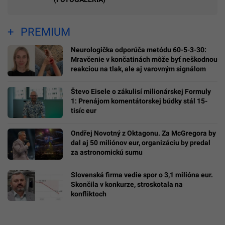
PREMIUM
Neurologička odporúča metódu 60-5-3-30:
Mravčenie v končatinách môže byť neškodnou
reakciou na tlak, ale aj varovným signálom
Števo Eisele o zákulisí milionárskej Formuly
1: Prenájom komentátorskej búdky stál 15-
tisíc eur
Ondřej Novotný z Oktagonu. Za McGregora by
dal aj 50 miliónov eur, organizáciu by predal
za astronomickú sumu
Slovenská firma vedie spor o 3,1 milióna eur.
Skončila v konkurze, stroskotala na
konfliktoch