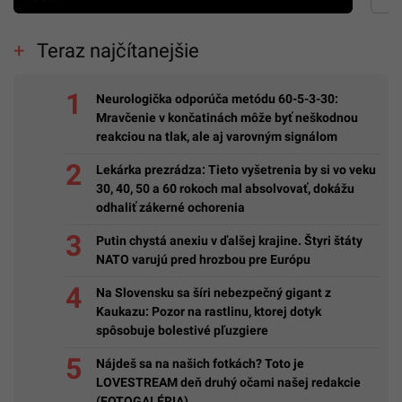
Teraz najčítanejšie
Neurologička odporúča metódu 60-5-3-30:
Mravčenie v končatinách môže byť neškodnou
reakciou na tlak, ale aj varovným signálom
Lekárka prezrádza: Tieto vyšetrenia by si vo veku
30, 40, 50 a 60 rokoch mal absolvovať, dokážu
odhaliť zákerné ochorenia
Putin chystá anexiu v ďalšej krajine. Štyri štáty
NATO varujú pred hrozbou pre Európu
Na Slovensku sa šíri nebezpečný gigant z
Kaukazu: Pozor na rastlinu, ktorej dotyk
spôsobuje bolestivé pľuzgiere
Nájdeš sa na našich fotkách? Toto je
LOVESTREAM deň druhý očami našej redakcie
(FOTOGALÉRIA)