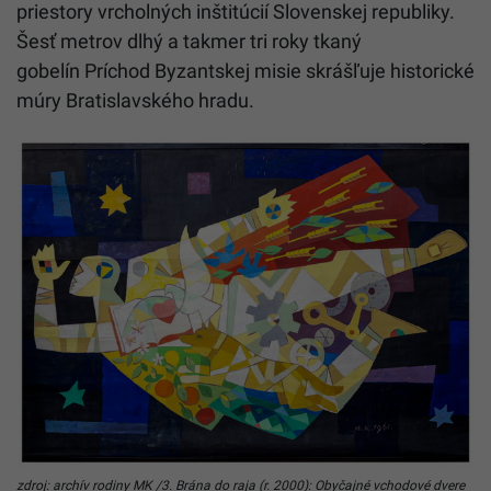
priestory vrcholných inštitúcií Slovenskej republiky.
Šesť metrov dlhý a takmer tri roky tkaný
gobelín Príchod Byzantskej misie skrášľuje historické
múry Bratislavského hradu.
zdroj: archív rodiny MK /3. Brána do raja (r. 2000): Obyčajné vchodové dvere