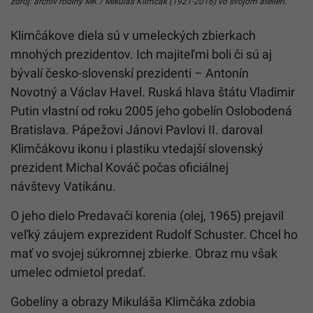
zdroj: archív rodiny MK / Mikuláš Klimčák (1921-2016) vo svojom ateliéri.
Klimčákove diela sú v umeleckých zbierkach
mnohých prezidentov. Ich majiteľmi boli či sú aj
bývalí česko-slovenskí prezidenti – Antonín
Novotný a Václav Havel. Ruská hlava štátu Vladimir
Putin vlastní od roku 2005 jeho gobelín Oslobodená
Bratislava. Pápežovi Jánovi Pavlovi II. daroval
Klimčákovu ikonu i plastiku vtedajší slovenský
prezident Michal Kováč počas oficiálnej
návštevy Vatikánu.
O jeho dielo Predavači korenia (olej, 1965) prejavil
veľký záujem exprezident Rudolf Schuster. Chcel ho
mať vo svojej súkromnej zbierke. Obraz mu však
umelec odmietol predať.
Gobelíny a obrazy Mikuláša Klimčáka zdobia