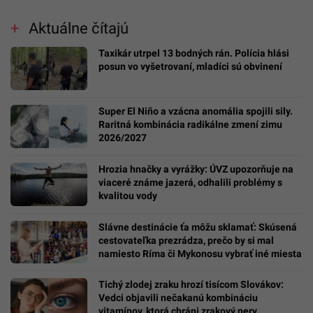
Aktuálne čítajú
Taxikár utrpel 13 bodných rán. Polícia hlási
posun vo vyšetrovaní, mladíci sú obvinení
Super El Niño a vzácna anomália spojili sily.
Raritná kombinácia radikálne zmení zimu
2026/2027
Hrozia hnačky a vyrážky: ÚVZ upozorňuje na
viaceré známe jazerá, odhalili problémy s
kvalitou vody
Slávne destinácie ťa môžu sklamať: Skúsená
cestovateľka prezrádza, prečo by si mal
namiesto Ríma či Mykonosu vybrať iné miesta
Tichý zlodej zraku hrozí tisícom Slovákov:
Vedci objavili nečakanú kombináciu
vitamínov, ktorá chráni zrakový nerv