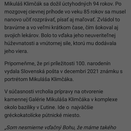
Mikuláš Klimčák sa dožil úctyhodných 94 rokov. Po
mozgovej cievnej príhode vo veku 85 rokov sa musel
nanovo učiť rozprávať, písať aj maľovať. Zvládol to
bravúrne a vo veľmi krátkom čase, čím šokoval aj
svojich lekárov. Bolo to vďaka jeho neuveriteľnej
húževnatosti a vnútornej sile, ktorú mu dodávala
jeho viera.
Pripomeňme, že pri príležitosti 100. narodenín
vydala Slovenská pošta v decembri 2021 známku s
portrétom Mikuláša Klimčáka.
V súčasnosti vrcholia prípravy na otvorenie
kamennej Galérie Mikuláša Klimčáka v komplexe
okolo baziliky v Ľutine. Ide o najväčšie
gréckokatolícke pútnické miesto.
„Som nesmierne vďačný Bohu, že máme takého