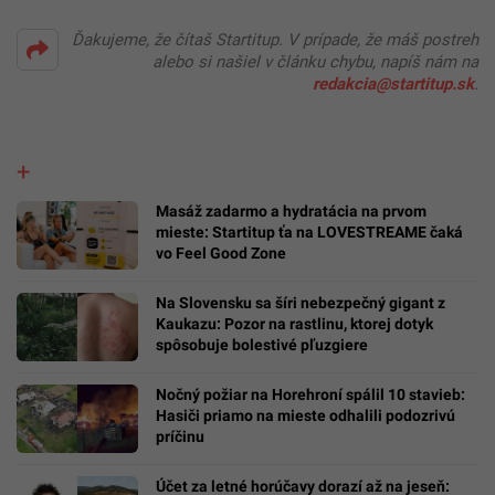
Ďakujeme, že čítaš Startitup. V prípade, že máš postreh
alebo si našiel v článku chybu, napíš nám na
redakcia@startitup.sk
.
Masáž zadarmo a hydratácia na prvom
mieste: Startitup ťa na LOVESTREAME čaká
vo Feel Good Zone
Na Slovensku sa šíri nebezpečný gigant z
Kaukazu: Pozor na rastlinu, ktorej dotyk
spôsobuje bolestivé pľuzgiere
Nočný požiar na Horehroní spálil 10 stavieb:
Hasiči priamo na mieste odhalili podozrivú
príčinu
Účet za letné horúčavy dorazí až na jeseň: