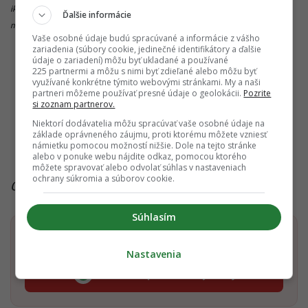
ikonu i plastiku vtedajší slovenský prezident Michal Kováč počas oficiálnej
Ďalšie informácie
návštevy Vatikánu.
Vaše osobné údaje budú spracúvané a informácie z vášho
zariadenia (súbory cookie, jedinečné identifikátory a ďalšie
údaje o zariadení) môžu byť ukladané a používané
ČLÁNOK POKRAČUJE POD REKLAMOU
225 partnermi a môžu s nimi byť zdieľané alebo môžu byť
využívané konkrétne týmito webovými stránkami. My a naši
partneri môžeme používať presné údaje o geolokácii.
Pozrite
si zoznam partnerov.
Niektorí dodávatelia môžu spracúvať vaše osobné údaje na
základe oprávneného záujmu, proti ktorému môžete vzniesť
námietku pomocou možností nižšie. Dole na tejto stránke
alebo v ponuke webu nájdite odkaz, pomocou ktorého
môžete spravovať alebo odvolať súhlas v nastaveniach
ochrany súkromia a súborov cookie.
Čítaj viac z kategórie:
Zo Slovenska
Súhlasím
Dostaň Startitup do svojich Google odporúčaní
Nastavenia
Pridať ako preferovaný zdroj
Startitup, odkaz sa otvorí v n