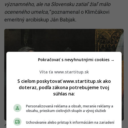
významného, ale na Slovensku zatiaľ žiaľ málo
oceneného umelca,”
poznamenal o Klimčákovi
emeritný arcibiskup Ján Babjak.
Pokračovať s nevyhnutnými cookies →
Víta ťa www.startitup.sk
S cieľom poskytovať www.startitup.sk ako
doteraz, podľa zákona potrebujeme tvoj
súhlas na:
Personalizovaná reklama a obsah, meranie reklamy a
obsahu, prieskum cieľových skupín a vývoj služieb
Uchovávanie alebo prístup k informáciám na zariadení
zdroj: archív rodiny MK / Pápežovi Jánovi Pavlovi II. daroval Klimčákovu