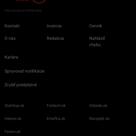
Člen združenia IAB Slovakia
Kontakt
Inzercia
Cenník
O nás
Redakcia
Nahlásiť
chybu
Kariéra
Spravovať notifikácie
Zrušiť predplatné
Startitup.sk
Fontech.sk
Odzadu.sk
Interez.sk
Emefka.sk
Receptik.sk
Femm.sk