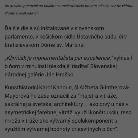
do ateliéru premenil na unikátne umelecké dielo po tom, ako sa cez ne vlámal
zlodej a poškodil ich.
Ďalšie diela sú inštalované v slovenskom
parlamente, v košickom sídle Ústavného súdu, či v
bratislavskom Dóme sv. Martina.
„Klimčák je monumentalista par excellence,”
vyhlásil
o ňom v minulosti niekdajší riaditeľ Slovenskej
národnej galérie Ján Hraško.
Kunsthistorici Karol Kahoun, či Alžbeta Güntherová-
Mayerová ho zasa označili za “majstra vitráže,
sakrálnej a svetskej architektúry – ako prvý u nás v
asymetrickej farebnej vitráži využil konštrukciu, resp.
mrežu vitráže ako výtvarný spolukomponent s
využitím výtvarnej hodnoty priesvitných plôch”.