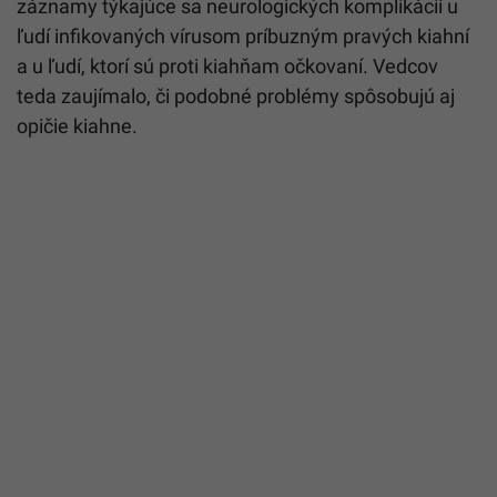
záznamy týkajúce sa neurologických komplikácií u
ľudí infikovaných vírusom príbuzným pravých kiahní
a u ľudí, ktorí sú proti kiahňam očkovaní. Vedcov
teda zaujímalo, či podobné problémy spôsobujú aj
opičie kiahne.