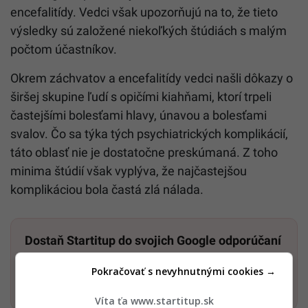
encefalitídy. Vedci však upozorňujú na to, že tieto
výsledky sú založené niekoľkých štúdiách s malým
počtom účastníkov.
Okrem záchvatov a encefalitídy vedci našli dôkazy o
širšej skupine ľudí s opičími kiahňami, ktorí trpeli
častejšími bolesťami hlavy, únavou a bolesťami
svalov. Čo sa týka tých psychiatrických komplikácií,
táto oblasť nie je dostatočne preskúmaná. Z toho
minima štúdií však vyplýva, že najčastejšou
komplikáciou bola častá zlá nálada.
Dostaň Startitup do svojich Google odporúčaní
Pokračovať s nevyhnutnými cookies →
Pridať ako preferovaný zdroj
Startitup, odkaz sa otvorí v n
Víta ťa www.startitup.sk