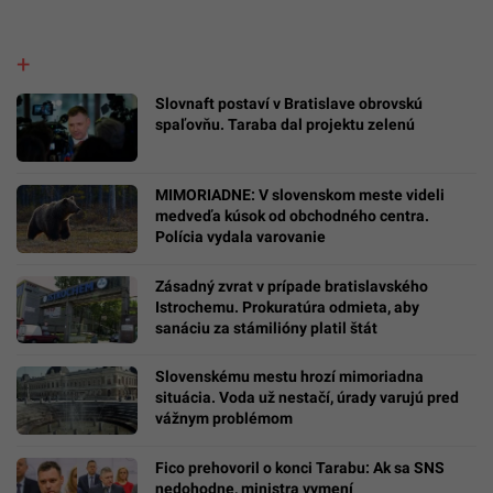
Slovnaft postaví v Bratislave obrovskú
spaľovňu. Taraba dal projektu zelenú
MIMORIADNE: V slovenskom meste videli
medveďa kúsok od obchodného centra.
Polícia vydala varovanie
Zásadný zvrat v prípade bratislavského
Istrochemu. Prokuratúra odmieta, aby
sanáciu za stámilióny platil štát
Slovenskému mestu hrozí mimoriadna
situácia. Voda už nestačí, úrady varujú pred
vážnym problémom
Fico prehovoril o konci Tarabu: Ak sa SNS
nedohodne, ministra vymení