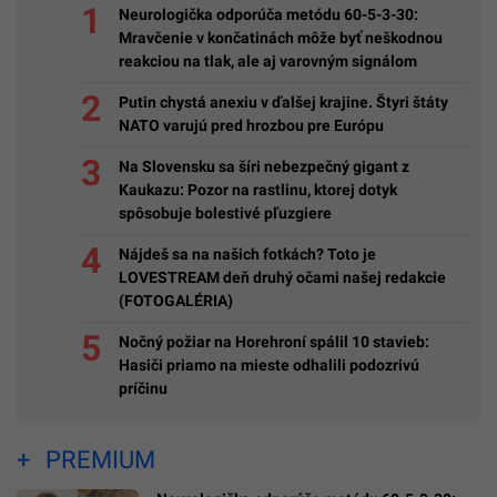
Neurologička odporúča metódu 60-5-3-30:
Mravčenie v končatinách môže byť neškodnou
reakciou na tlak, ale aj varovným signálom
Putin chystá anexiu v ďalšej krajine. Štyri štáty
NATO varujú pred hrozbou pre Európu
Na Slovensku sa šíri nebezpečný gigant z
Kaukazu: Pozor na rastlinu, ktorej dotyk
spôsobuje bolestivé pľuzgiere
Nájdeš sa na našich fotkách? Toto je
LOVESTREAM deň druhý očami našej redakcie
(FOTOGALÉRIA)
Nočný požiar na Horehroní spálil 10 stavieb:
Hasiči priamo na mieste odhalili podozrivú
príčinu
PREMIUM