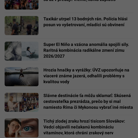
Taxikár utrpel 13 bodných rán. Polícia hlási
posun vo vyšetrovaní, mladíci sú obvinení
Super El Niño a vzácna anomália spojili sily.
Raritná kombinácia radikálne zmení zimu
2026/2027
Hrozia hnačky a vyrážky: ÚVZ upozorňuje na
viaceré známe jazerá, odhalili problémy s
kvalitou vody
Slávne destinácie ťa môžu sklamať: Skúsená
cestovateľka prezrádza, prečo by si mal
namiesto Ríma či Mykonosu vybrať iné miesta
Tichý zlodej zraku hrozí tisícom Slovákov:
Vedci objavili nečakanú kombináciu
vitamínov, ktorá chráni zrakový nerv