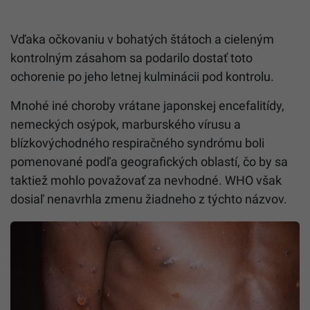
Vďaka očkovaniu v bohatých štátoch a cieleným
kontrolným zásahom sa podarilo dostať toto
ochorenie po jeho letnej kulminácii pod kontrolu.
Mnohé iné choroby vrátane japonskej encefalitídy,
nemeckých osýpok, marburského vírusu a
blízkovýchodného respiračného syndrómu boli
pomenované podľa geografických oblastí, čo by sa
taktiež mohlo považovať za nevhodné. WHO však
dosiaľ nenavrhla zmenu žiadneho z týchto názvov.