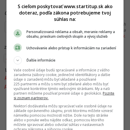
S cieľom poskytovať www.startitup.sk ako
doteraz, podľa zákona potrebujeme tvoj
Čítaj viac z kategórie:
Hlavné správy a aktuality
súhlas na:
Ďakujeme, že čítaš Startitup. V prípade, že máš postreh
alebo si našiel v článku chybu, napíš nám na
Personalizovaná reklama a obsah, meranie reklamy a
redakcia@startitup.sk
.
obsahu, prieskum cieľových skupín a vývoj služieb
Zdroje: TASR,
IFL Science
Uchovávanie alebo prístup k informáciám na zariadení
Veda a vesmír
Ďalšie informácie
Viac k téme:
nový názov opičích kiahní
,
opičie
Vaše osobné údaje budú spracúvané a informácie z vášho
zariadenia (súbory cookie, jedinečné identifikátory a ďalšie
kiahne
,
opičie kiahne na slovensku
,
opičie kiahne
údaje o zariadení) môžu byť ukladané a používané
225 partnermi a môžu s nimi byť zdieľané alebo môžu byť
príznaky
využívané konkrétne týmito webovými stránkami. My a naši
partneri môžeme používať presné údaje o geolokácii.
Pozrite
si zoznam partnerov.
Niektorí dodávatelia môžu spracúvať vaše osobné údaje na
základe oprávneného záujmu, proti ktorému môžete vzniesť
námietku pomocou možností nižšie. Dole na tejto stránke
alebo v ponuke webu nájdite odkaz, pomocou ktorého
môžete spravovať alebo odvolať súhlas v nastaveniach
ochrany súkromia a súborov cookie.