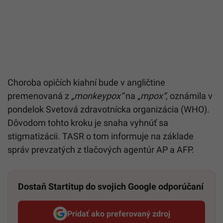
Choroba
opičích
kiahní
bude v angličtine
premenovaná z
„monkeypox“
na
„mpox“
, oznámila v
pondelok Svetová zdravotnícka organizácia (WHO).
Dôvodom tohto kroku je snaha vyhnúť sa
stigmatizácii. TASR o tom informuje na základe
správ prevzatých z tlačových agentúr AP a AFP.
Dostaň Startitup do svojich Google odporúčaní
Pridať ako preferovaný zdroj
Startitup, odkaz sa otvorí v n