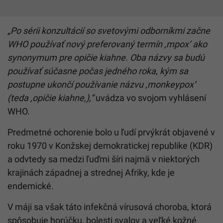
„Po sérii konzultácií so svetovými odborníkmi začne
WHO používať nový preferovaný termín ,mpox‘ ako
synonymum pre
opičie
kiahne
. Oba názvy sa budú
používať súčasne počas jedného roka, kým sa
postupne ukončí používanie názvu ,monkeypox‘
(teda ,
opičie
kiahne
‚),“
uvádza vo svojom vyhlásení
WHO.
Predmetné ochorenie bolo u ľudí prvýkrát objavené v
roku 1970 v Konžskej demokratickej republike (KDR)
a odvtedy sa medzi ľuďmi šíri najmä v niektorých
krajinách západnej a strednej Afriky, kde je
endemické.
V máji sa však táto infekčná vírusová choroba, ktorá
spôsobuje horúčku, bolesti svalov a veľké kožné