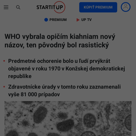
KÚPIŤ PREMIUM
PREMIUM
UP TV
WHO vybrala opičím kiahniam nový
názov, ten pôvodný bol rasistický
Predmetné ochorenie bolo u ľudí prvýkrát
objavené v roku 1970 v Konžskej demokratickej
republike
Zdravotnícke úrady v tomto roku zaznamenali
vyše 81 000 prípadov
Opičie
kiahne
TASR/Cyn
S.
Goldsmit