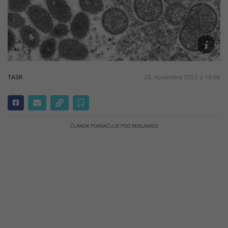
Russell
Regner/
via
AP,
File
TASR
28. novembra 2022 o 19:06
ČLÁNOK POKRAČUJE POD REKLAMOU