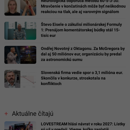
Neurologička odporúča metódu 60-5-3-30:
Mravčenie v končatinách môže byť neškodnou
reakciou na tlak, ale aj varovným signálom
Števo Eisele o zákulisí milionárskej Formuly
1: Prenájom komentátorskej búdky stál 15-
tisíc eur
Ondřej Novotný z Oktagonu. Za McGregora by
dal aj 50 miliónov eur, organizáciu by predal
za astronomickú sumu
Slovenská firma vedie spor o 3,1 milióna eur.
Skončila v konkurze, stroskotala na
konfliktoch
Aktuálne čítajú
LOVESTREAM hlási návrat v roku 2027: Lístky
sú už v predaji. Vieme, koľko zaplatíš