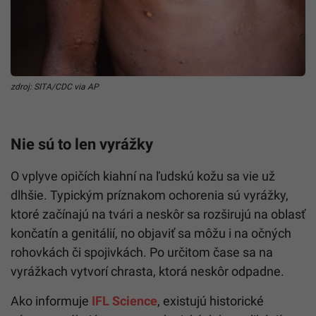
zdroj: SITA/CDC via AP
Nie sú to len vyrážky
O vplyve opičích kiahní na ľudskú kožu sa vie už
dlhšie. Typickým príznakom ochorenia sú vyrážky,
ktoré začínajú na tvári a neskôr sa rozširujú na oblasť
končatín a genitálií, no objaviť sa môžu i na očných
rohovkách či spojivkách. Po určitom čase sa na
vyrážkach vytvorí chrasta, ktorá neskôr odpadne.
Ako informuje
IFL Science
, existujú historické