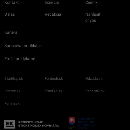
Kontakt
Inzercia
Cenník
O nás
Redakcia
Nahlásiť
chybu
Kariéra
Spravovať notifikácie
Zrušiť predplatné
Startitup.sk
Fontech.sk
Odzadu.sk
Interez.sk
Emefka.sk
Receptik.sk
Femm.sk