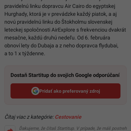
pravidelnú linku dopravcu Air Cairo do egyptskej
Hurghady, ktorá je v prevádzke každý piatok, a aj
novú pravidelnú linku do Štokholmu slovenskej
leteckej spoločnosti AirExplore s frekvenciou dvakrát
mesačne, každú druhú nedeľu. Od 6. februára
obnoví lety do Dubaja a z neho dopravca flydubai,
a to 1 x týždenne.
Dostaň Startitup do svojich Google odporúčaní
Pridať ako preferovaný zdroj
Startitup, odkaz sa otvorí v n
Čítaj viac z kategórie:
Cestovanie
Ďakujeme, že čítaš Startitup. V prípade, že máš postreh