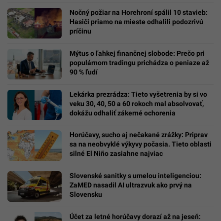
Nočný požiar na Horehroní spálil 10 stavieb:
Hasiči priamo na mieste odhalili podozrivú
príčinu
Mýtus o ľahkej finančnej slobode: Prečo pri
populárnom tradingu prichádza o peniaze až
90 % ľudí
Lekárka prezrádza: Tieto vyšetrenia by si vo
veku 30, 40, 50 a 60 rokoch mal absolvovať,
dokážu odhaliť zákerné ochorenia
Horúčavy, sucho aj nečakané zrážky: Priprav
sa na neobvyklé výkyvy počasia. Tieto oblasti
silné El Niño zasiahne najviac
Slovenské sanitky s umelou inteligenciou:
ZaMED nasadil AI ultrazvuk ako prvý na
Slovensku
Účet za letné horúčavy dorazí až na jeseň: