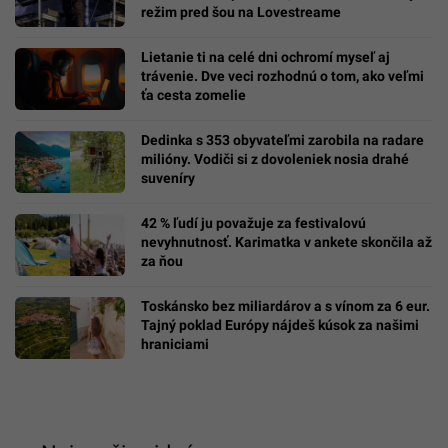
režim pred šou na Lovestreame
Lietanie ti na celé dni ochromí myseľ aj
trávenie. Dve veci rozhodnú o tom, ako veľmi
ťa cesta zomelie
Dedinka s 353 obyvateľmi zarobila na radare
milióny. Vodiči si z dovoleniek nosia drahé
suveníry
42 % ľudí ju považuje za festivalovú
nevyhnutnosť. Karimatka v ankete skončila až
za ňou
Toskánsko bez miliardárov a s vínom za 6 eur.
Tajný poklad Európy nájdeš kúsok za našimi
hraniciami