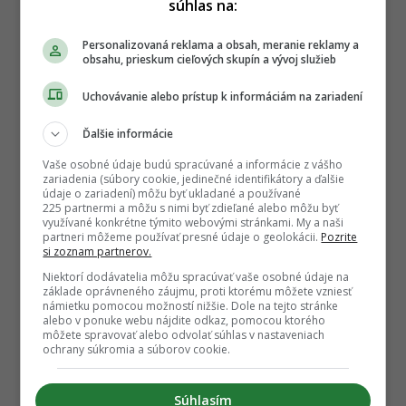
súhlas na:
Personalizovaná reklama a obsah, meranie reklamy a
obsahu, prieskum cieľových skupín a vývoj služieb
Uchovávanie alebo prístup k informáciám na zariadení
Ďalšie informácie
Vaše osobné údaje budú spracúvané a informácie z vášho
zariadenia (súbory cookie, jedinečné identifikátory a ďalšie
údaje o zariadení) môžu byť ukladané a používané
225 partnermi a môžu s nimi byť zdieľané alebo môžu byť
využívané konkrétne týmito webovými stránkami. My a naši
partneri môžeme používať presné údaje o geolokácii.
Pozrite
si zoznam partnerov.
Niektorí dodávatelia môžu spracúvať vaše osobné údaje na
základe oprávneného záujmu, proti ktorému môžete vzniesť
námietku pomocou možností nižšie. Dole na tejto stránke
alebo v ponuke webu nájdite odkaz, pomocou ktorého
môžete spravovať alebo odvolať súhlas v nastaveniach
ochrany súkromia a súborov cookie.
Súhlasím