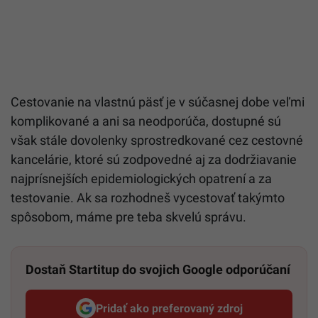
Cestovanie na vlastnú päsť je v súčasnej dobe veľmi
komplikované a ani sa neodporúča, dostupné sú
však stále dovolenky sprostredkované cez cestovné
kancelárie, ktoré sú zodpovedné aj za dodržiavanie
najprísnejších epidemiologických opatrení a za
testovanie. Ak sa rozhodneš vycestovať takýmto
spôsobom, máme pre teba skvelú správu.
Dostaň Startitup do svojich Google odporúčaní
Pridať ako preferovaný zdroj
Startitup, odkaz sa otvorí v n