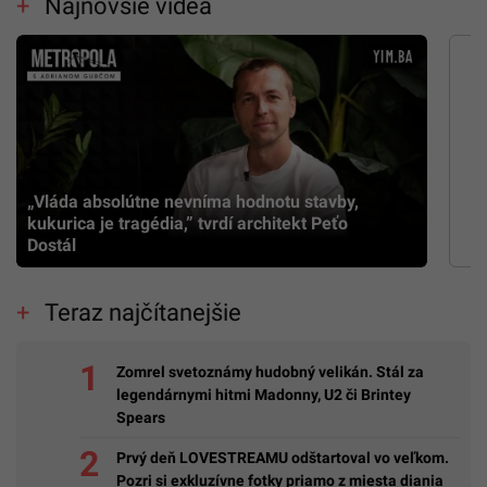
Najnovšie videá
„Vláda absolútne nevníma hodnotu stavby,
kukurica je tragédia,” tvrdí architekt Peťo
Dostál
Teraz najčítanejšie
Zomrel svetoznámy hudobný velikán. Stál za
legendárnymi hitmi Madonny, U2 či Brintey
Spears
Prvý deň LOVESTREAMU odštartoval vo veľkom.
Pozri si exkluzívne fotky priamo z miesta diania