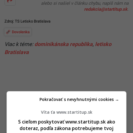
alebo si našiel v článku chybu, napíš nám na
redakcia@startitup.sk
.
Zdroj: TS Letisko Bratislava
Dovolenka
Viac k téme:
dominikánska republika
,
letisko
Bratislava
Pokračovať s nevyhnutnými cookies →
Víta ťa www.startitup.sk
S cieľom poskytovať www.startitup.sk ako
doteraz, podľa zákona potrebujeme tvoj