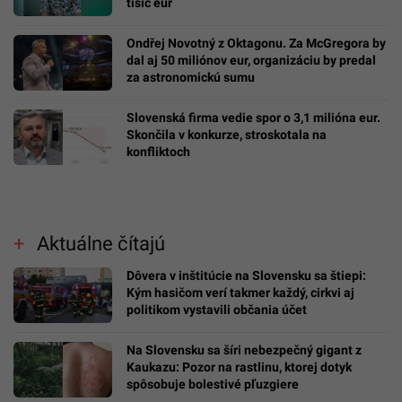
tisíc eur
Ondřej Novotný z Oktagonu. Za McGregora by
dal aj 50 miliónov eur, organizáciu by predal
za astronomickú sumu
Slovenská firma vedie spor o 3,1 milióna eur.
Skončila v konkurze, stroskotala na
konfliktoch
Aktuálne čítajú
Dôvera v inštitúcie na Slovensku sa štiepi:
Kým hasičom verí takmer každý, cirkvi aj
politikom vystavili občania účet
Na Slovensku sa šíri nebezpečný gigant z
Kaukazu: Pozor na rastlinu, ktorej dotyk
spôsobuje bolestivé pľuzgiere