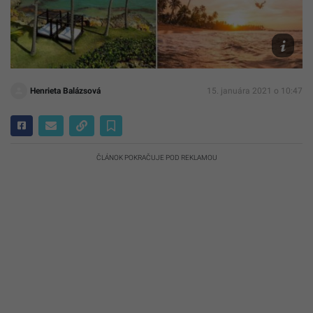
Instagra
|
Instagra
Henrieta Balázsová
15. januára 2021 o 10:47
ČLÁNOK POKRAČUJE POD REKLAMOU