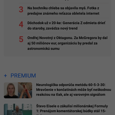
Na bochníku chleba sa objavila myš. Fotka z
predajne známeho reťazca obletela internet
Dôchodok už v 20-ke: Generácia Z odmieta drieť
do staroby, zavádza nový trend
Ondřej Novotný z Oktagonu. Za McGregora by dal
aj 50 miliónov eur, organizáciu by predal za
astronomickú sumu
PREMIUM
Neurologička odporúča metódu 60-5-3-30:
Mravčenie v končatinách môže byť neškodnou
reakciou na tlak, ale aj varovným signálom
Števo Eisele o zákulisí milionárskej Formuly
1: Prenájom komentátorskej búdky stál 15-