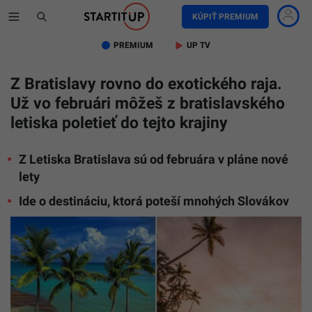
KÚPIŤ PREMIUM
PREMIUM
UP TV
Z Bratislavy rovno do exotického raja.
Už vo februári môžeš z bratislavského
letiska poletieť do tejto krajiny
Z Letiska Bratislava sú od februára v pláne nové
lety
Ide o destináciu, ktorá poteší mnohých Slovákov