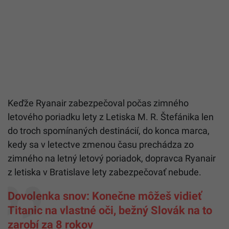
Keďže Ryanair zabezpečoval počas zimného
letového poriadku lety z Letiska M. R. Štefánika len
do troch spomínaných destinácií, do konca marca,
kedy sa v letectve zmenou času prechádza zo
zimného na letný letový poriadok, dopravca Ryanair
z letiska v Bratislave lety zabezpečovať nebude.
Dovolenka snov: Konečne môžeš vidieť
Titanic na vlastné oči, bežný Slovák na to
zarobí za 8 rokov