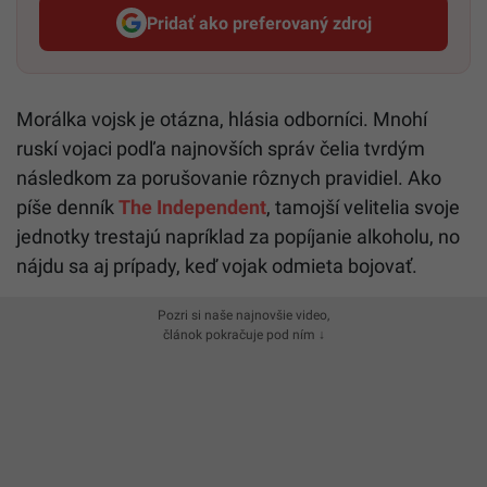
Pridať ako preferovaný zdroj
Startitup, odkaz sa otvorí v n
Morálka vojsk je otázna, hlásia odborníci. Mnohí
ruskí vojaci podľa najnovších správ čelia tvrdým
následkom za porušovanie rôznych pravidiel. Ako
píše denník
The Independent
, tamojší velitelia svoje
jednotky trestajú napríklad za popíjanie alkoholu, no
nájdu sa aj prípady, keď vojak odmieta bojovať.
Pozri si naše najnovšie video,
článok pokračuje pod ním ↓