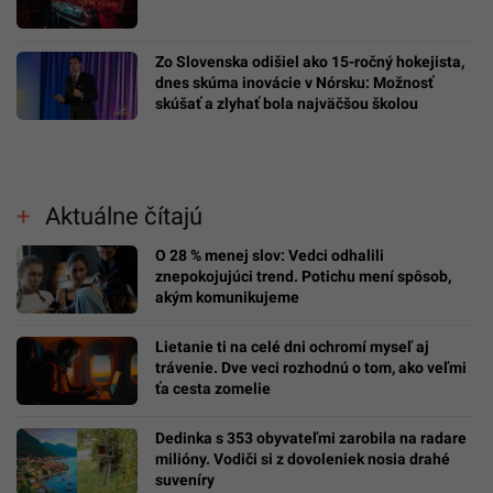
Zo Slovenska odišiel ako 15-ročný hokejista,
dnes skúma inovácie v Nórsku: Možnosť
skúšať a zlyhať bola najväčšou školou
Aktuálne čítajú
O 28 % menej slov: Vedci odhalili
znepokojujúci trend. Potichu mení spôsob,
akým komunikujeme
Lietanie ti na celé dni ochromí myseľ aj
trávenie. Dve veci rozhodnú o tom, ako veľmi
ťa cesta zomelie
Dedinka s 353 obyvateľmi zarobila na radare
milióny. Vodiči si z dovoleniek nosia drahé
suveníry