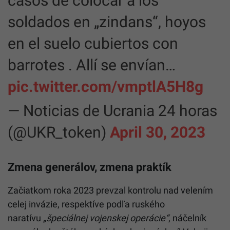
casos de colocar a los
soldados en „zindans“, hoyos
en el suelo cubiertos con
barrotes . Allí se envían…
pic.twitter.com/vmptlA5H8g
— Noticias de Ucrania 24 horas
(@UKR_token)
April 30, 2023
Zmena generálov, zmena praktík
Začiatkom roka 2023 prevzal kontrolu nad velením
celej invázie, respektíve podľa ruského
naratívu
„špeciálnej vojenskej operácie“
, náčelník