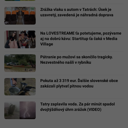
Zrážka vlaku s autom v Tatrách: Úsek je
uzavretý, zavedená je náhradná doprava
Na LOVESTREAME ťa potetujeme, pozývame
aj na dobrú kávu: Startitup ťa čaká v Media
Village
Pátranie po mužovi sa skončilo tragicky.
Nezvestného našli v rybníku
Pokuta až 3 319 eur. Ďalšie slovenské obce
zakázali plytvať pitnou vodou
Tatry zaplavila voda. Za pár minút spadol
dvojtýždňový úhrn zrážok (VIDEO)