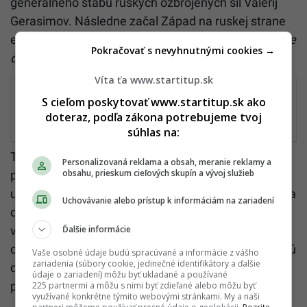
generálneho štábu ruských ozbrojených síl Valerij
Gerasimov. Následne začal Západ na ruskej strane
evidovať čoraz
„drakonickejšie iniciatívy na zlepšenie
Pokračovať s nevyhnutnými cookies →
disciplíny“,
píše britské ministerstvo.
Víta ťa www.startitup.sk
Lekár prešiel naprieč svetom 16-tisíc
S cieľom poskytovať www.startitup.sk ako
kilometrov plných bolesti. Na Slovensko
doteraz, podľa zákona potrebujeme tvoj
sa vracia s veľkolepou výzvou
súhlas na:
Tento mesiac sa na internete objavili príspevky
Personalizovaná reklama a obsah, meranie reklamy a
obsahu, prieskum cieľových skupín a vývoj služieb
poukazujúce na drastické zindany. Napríklad správa
uverejnená na telegramovom kanáli ASTRA, ktorý sa
Uchovávanie alebo prístup k informáciám na zariadení
označuje za nezávislý ruský portál, obsahovala i
Ďalšie informácie
video vojakov z ruskej juhozápadnej Saratovskej
oblasti, ktorí v dierach údajne pykali za nedostatočnú
Vaše osobné údaje budú spracúvané a informácie z vášho
zariadenia (súbory cookie, jedinečné identifikátory a ďalšie
disciplínu. ASTRA tvrdí, že šlo o jednotky z
údaje o zariadení) môžu byť ukladané a používané
prieskumných síl 99. pluku.
225 partnermi a môžu s nimi byť zdieľané alebo môžu byť
využívané konkrétne týmito webovými stránkami. My a naši