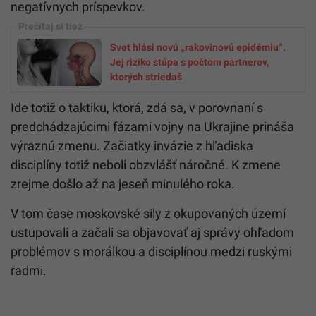
negatívnych príspevkov.
Svet hlási novú „rakovinovú epidémiu“.
Jej riziko stúpa s počtom partnerov,
ktorých striedaš
Ide totiž o taktiku, ktorá, zdá sa, v porovnaní s
predchádzajúcimi fázami vojny na Ukrajine prináša
výraznú zmenu. Začiatky invázie z hľadiska
disciplíny totiž neboli obzvlášť náročné. K zmene
zrejme došlo až na jeseň minulého roka.
V tom čase moskovské sily z okupovaných území
ustupovali a začali sa objavovať aj správy ohľadom
problémov s morálkou a disciplínou medzi ruskými
radmi.