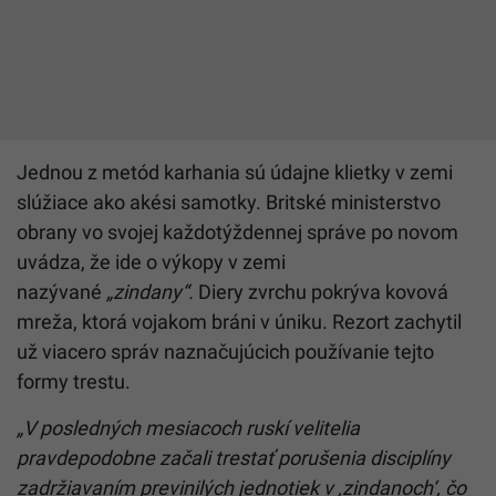
Jednou z metód karhania sú údajne klietky v zemi
slúžiace ako akési samotky. Britské ministerstvo
obrany vo svojej každotýždennej správe po novom
uvádza, že ide o výkopy v zemi
nazývané
„zindany“.
Diery zvrchu pokrýva kovová
mreža, ktorá vojakom bráni v úniku. Rezort zachytil
už viacero správ naznačujúcich používanie tejto
formy trestu.
„V posledných mesiacoch ruskí velitelia
pravdepodobne začali trestať porušenia disciplíny
zadržiavaním previnilých jednotiek v ‚zindanoch‘, čo