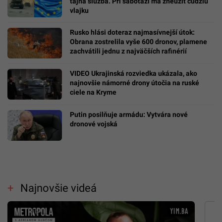
tajná služba. Pri sabotáži má zneužiť cudziu
vlajku
Rusko hlási doteraz najmasívnejší útok:
Obrana zostrelila vyše 600 dronov, plamene
zachvátili jednu z najväčších rafinérií
VIDEO Ukrajinská rozviedka ukázala, ako
najnovšie námorné drony útočia na ruské
ciele na Kryme
Putin posilňuje armádu: Vytvára nové
dronové vojská
Najnovšie videá