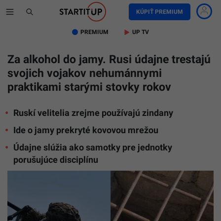
KÚPIŤ PREMIUM
PREMIUM
UP TV
Za alkohol do jamy. Rusi údajne trestajú
svojich vojakov nehumánnymi
praktikami starými stovky rokov
Ruskí velitelia zrejme používajú zindany
Ide o jamy prekryté kovovou mrežou
Údajne slúžia ako samotky pre jednotky
porušujúce disciplínu
TASR/AP,