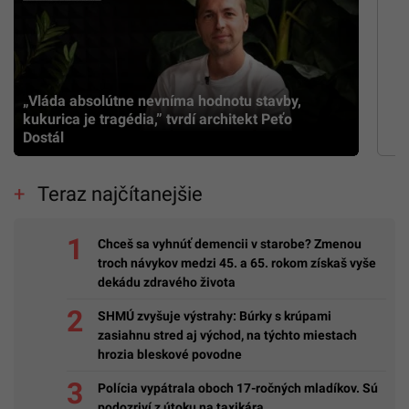
„Vláda absolútne nevníma hodnotu stavby,
kukurica je tragédia,” tvrdí architekt Peťo
Dostál
Teraz najčítanejšie
Chceš sa vyhnúť demencii v starobe? Zmenou
troch návykov medzi 45. a 65. rokom získaš vyše
dekádu zdravého života
SHMÚ zvyšuje výstrahy: Búrky s krúpami
zasiahnu stred aj východ, na týchto miestach
hrozia bleskové povodne
Polícia vypátrala oboch 17-ročných mladíkov. Sú
podozriví z útoku na taxikára