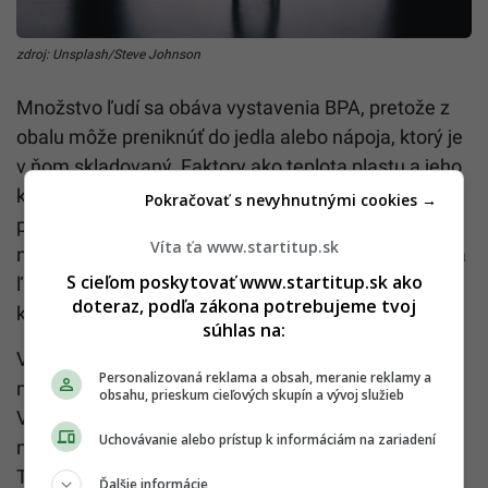
zdroj: Unsplash/Steve Johnson
Množstvo ľudí sa obáva vystavenia BPA, pretože z
obalu môže preniknúť do jedla alebo nápoja, ktorý je
v ňom skladovaný. Faktory ako teplota plastu a jeho
kyslosť môžu ovplyvniť množstvo bisfenolu A, ktoré
Pokračovať s nevyhnutnými cookies →
prenikne do potraviny alebo nápoja. Hoci sa BPA
Víta ťa www.startitup.sk
nachádza aj vo vzduchu, vode alebo prachu, väčšina
S cieľom poskytovať www.startitup.sk ako
ľudského kontaktu s ním pochádza práve z
doteraz, podľa zákona potrebujeme tvoj
kontaminovaných potravín.
súhlas na:
Vystavenie BPA vyvoláva obavy z možných
Personalizovaná reklama a obsah, meranie reklamy a
nežiaducich účinkov na zdravie plodu, dojčiat a detí.
obsahu, prieskum cieľových skupín a vývoj služieb
Výskum ukazuje, že takéto vystavenie môže mať
Uchovávanie alebo prístup k informáciám na zariadení
negatívny vplyv na mozog a reprodukčné orgány.
Tiež dokáže ovplyvniť správanie detí. Iný výskum
Ďalšie informácie