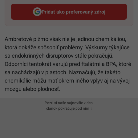
Pridať ako preferovaný zdroj
Startitup, odkaz sa otvorí v n
Ambretové pižmo však nie je jedinou chemikáliou,
ktorá dokáže spôsobiť problémy. Výskumy týkajúce
sa endokrinných disruptorov stále pokračujú.
Odborníci tentokrát varujú pred ftalátmi a BPA, ktoré
sa nachádzajú v plastoch. Naznačujú, že takéto
chemikálie môžu mať okrem iného vplyv aj na vývoj
mozgu alebo plodnosť.
Pozri si naše najnovšie video,
článok pokračuje pod ním ↓