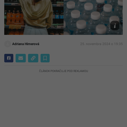
Ilustračn
foto
Unsplas
Chng,
Unsplash
Adriana Hirnerová
25. novembra 2024 o 19:35
ČLÁNOK POKRAČUJE POD REKLAMOU