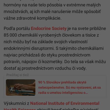
hormóny na naše telo pôsobia v extrémne malých
množstvách, aj ich malé narušenie môže spôsobiť
vážne zdravotné komplikácie.
Podľa portálu
Endocrine Society
je na svete približne
85 000 chemikálií vyrobených človekom a tisíce z
nich môžu byť na základe svojich vlastností
endokrinnými disruptormi. S takýmito chemikáliami
najviac prichádzaš do styku prostredníctvom
potravín, nápojov či kozmetiky. Do tela sa však môžu
dostať aj prostredníctvom vzduchu či vody.
90 % Slovákov prehliada skryté
nebezpečenstvo. Sú mu vystavení, ak sa
radia s umelou inteligenciou o
zdravotnom stave
Výskumníci z
National Institute of Environmental
Health Sciences
objavili hneď niekoľko súvislostí