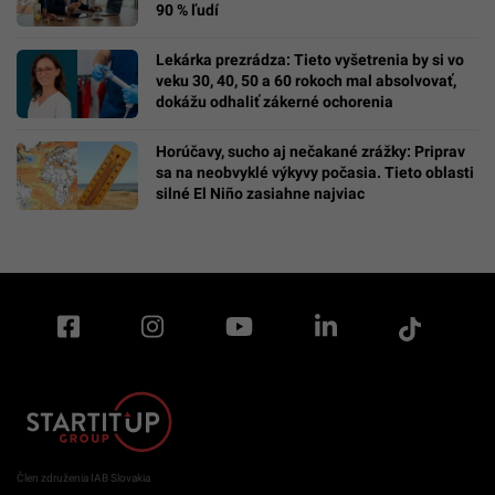
90 % ľudí
Lekárka prezrádza: Tieto vyšetrenia by si vo
veku 30, 40, 50 a 60 rokoch mal absolvovať,
dokážu odhaliť zákerné ochorenia
Horúčavy, sucho aj nečakané zrážky: Priprav
sa na neobvyklé výkyvy počasia. Tieto oblasti
silné El Niño zasiahne najviac
Člen združenia IAB Slovakia