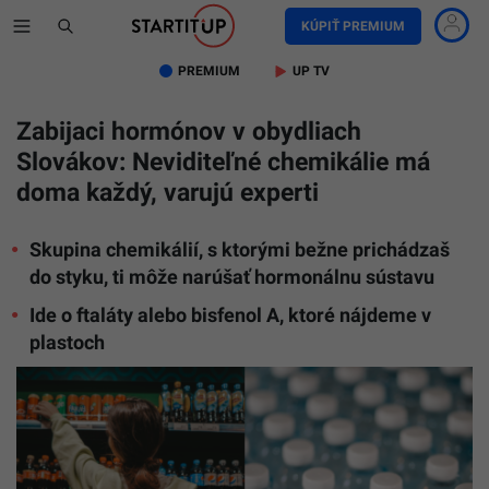
KÚPIŤ PREMIUM
PREMIUM
UP TV
Zabijaci hormónov v obydliach
Slovákov: Neviditeľné chemikálie má
doma každý, varujú experti
Skupina chemikálií, s ktorými bežne prichádzaš
do styku, ti môže narúšať hormonálnu sústavu
Ide o ftaláty alebo bisfenol A, ktoré nájdeme v
plastoch