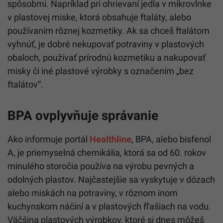
spôsobmi. Napríklad pri ohrievaní jedla v mikrovlnke
v plastovej miske, ktorá obsahuje ftaláty, alebo
používaním rôznej kozmetiky. Ak sa chceš ftalátom
vyhnúť, je dobré nekupovať potraviny v plastových
obaloch, používať prírodnú kozmetiku a nakupovať
misky či iné plastové výrobky s označením „bez
ftalátov“.
BPA ovplyvňuje správanie
Ako informuje portál
Healthline
, BPA, alebo bisfenol
A, je priemyselná chemikália, ktorá sa od 60. rokov
minulého storočia používa na výrobu pevných a
odolných plastov. Najčastejšie sa vyskytuje v dózach
alebo miskách na potraviny, v rôznom inom
kuchynskom náčiní a v plastových fľašiach na vodu.
Väčšina plastových výrobkov, ktoré si dnes môžeš