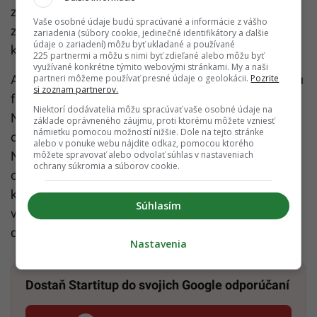
zasa poukazuje na možnú súvislosť medzi BPA a
Vaše osobné údaje budú spracúvané a informácie z vášho
zvýšeným krvným tlakom, cukrovkou 2. typu a
zariadenia (súbory cookie, jedinečné identifikátory a ďalšie
údaje o zariadení) môžu byť ukladané a používané
kardiovaskulárnymi ochoreniami.
225 partnermi a môžu s nimi byť zdieľané alebo môžu byť
využívané konkrétne týmito webovými stránkami. My a naši
partneri môžeme používať presné údaje o geolokácii.
Pozrite
Ak sa chceš vystaveniu BPA vyhnúť, vymeň plastovú
si zoznam partnerov.
fľašu za fľašu z nehrdzavejúcej ocele alebo zo skla.
Niektorí dodávatelia môžu spracúvať vaše osobné údaje na
Nezohrievaj jedlo v plastových miskách bez
základe oprávneného záujmu, proti ktorému môžete vzniesť
námietku pomocou možností nižšie. Dole na tejto stránke
označenia „BPA free“ alebo „microwave safe“.
alebo v ponuke webu nájdite odkaz, pomocou ktorého
môžete spravovať alebo odvolať súhlas v nastaveniach
Najviac ohrozené sú však deti. Odborníci preto
ochrany súkromia a súborov cookie.
odporúčajú dávať si pozor na to, aké hračky im
kupuješ. Pri plastových hračkách, pri ktorých je
Súhlasím
vysoká pravdepodobnosť, že si ich dieťa bude dávať
do úst, tiež dbaj na to, aby neobsahovali BPA.
Nastavenia
Dostaň Startitup do svojich Google odporúčaní