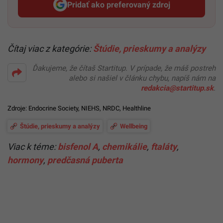
Pridať ako preferovaný zdroj
Startitup, odkaz sa otvorí v n
Čítaj viac z kategórie:
Štúdie, prieskumy a analýzy
Ďakujeme, že čítaš Startitup. V prípade, že máš postreh
alebo si našiel v článku chybu, napíš nám na
redakcia@startitup.sk
.
Zdroje:
Endocrine Society
,
NIEHS
,
NRDC
,
Healthline
Štúdie, prieskumy a analýzy
Wellbeing
Viac k téme:
bisfenol A
,
chemikálie
,
ftaláty
,
hormony
,
predčasná puberta