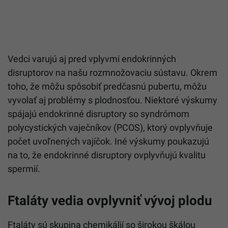
Vedci varujú aj pred vplyvmi endokrinných
disruptorov na našu rozmnožovaciu sústavu. Okrem
toho, že môžu spôsobiť predčasnú pubertu, môžu
vyvolať aj problémy s plodnosťou. Niektoré výskumy
spájajú endokrinné disruptory so syndrómom
polycystických vaječníkov (PCOS), ktorý ovplyvňuje
počet uvoľnených vajíčok. Iné výskumy poukazujú
na to, že endokrinné disruptory ovplyvňujú kvalitu
spermií.
Ftaláty vedia ovplyvniť vývoj plodu
Ftaláty sú skupina chemikálií so širokou škálou