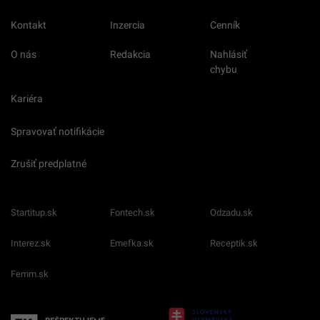
Kontakt
Inzercia
Cenník
O nás
Redakcia
Nahlásiť
chybu
Kariéra
Spravovať notifikácie
Zrušiť predplatné
Startitup.sk
Fontech.sk
Odzadu.sk
Interez.sk
Emefka.sk
Receptik.sk
Femm.sk