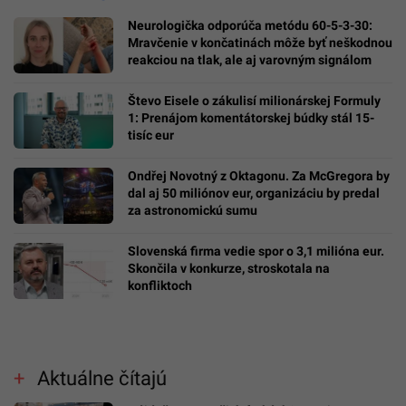
Neurologička odporúča metódu 60-5-3-30:
Mravčenie v končatinách môže byť neškodnou
reakciou na tlak, ale aj varovným signálom
Števo Eisele o zákulisí milionárskej Formuly
1: Prenájom komentátorskej búdky stál 15-
tisíc eur
Ondřej Novotný z Oktagonu. Za McGregora by
dal aj 50 miliónov eur, organizáciu by predal
za astronomickú sumu
Slovenská firma vedie spor o 3,1 milióna eur.
Skončila v konkurze, stroskotala na
konfliktoch
Aktuálne čítajú