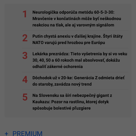
Neurologička odporúča metódu 60-5-3-30:
Mravčenie v končatinách môže byť neškodnou
reakciou na tlak, ale aj varovným signálom
Putin chystá anexiu v ďalšej krajine. Štyri štáty
NATO varujú pred hrozbou pre Európu
Lekárka prezrádza: Tieto vyšetrenia by si vo veku
30, 40, 50 a 60 rokoch mal absolvovať, dokážu
odhaliť zákerné ochorenia
Dôchodok už v 20-ke: Generácia Z odmieta drieť
do staroby, zavádza nový trend
Na Slovensku sa šíri nebezpečný gigant z
Kaukazu: Pozor na rastlinu, ktorej dotyk
spôsobuje bolestivé pľuzgiere
PREMIUM