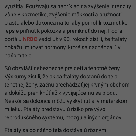
využitia. Používajú sa napríklad na zvýšenie intenzity
vône v kozmetike, zvýšenie mäkkosti a pružnosti
plastu alebo dokonca na to, aby pomohli kozmetike
lepšie priľnúť k pokožke a preniknúť do nej. Podľa
portálu
NRDC
vedci už v 90. rokoch zistili, že ftaláty
dokážu imitovať hormóny, ktoré sa nachádzajú v
našom tele.
Sú obzvlášť nebezpečné pre deti a tehotné ženy.
Výskumy zistili, že ak sa ftaláty dostanú do tela
tehotnej ženy, začnú prechádzať jej krvným obehom
a dokážu preniknúť až k vyvíjajúcemu sa plodu.
Neskôr sa dokonca môžu vyskytnúť aj v materskom
mlieku. Ftaláty predstavujú riziko pre vývoj
reprodukčného systému, mozgu a iných orgánov.
Ftaláty sa do nášho tela dostávajú rôznymi