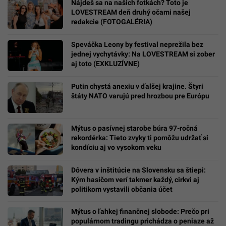
Nájdeš sa na našich fotkách? Toto je
LOVESTREAM deň druhý očami našej
redakcie (FOTOGALÉRIA)
Speváčka Leony by festival neprežila bez
jednej vychytávky: Na LOVESTREAM si zober
aj toto (EXKLUZÍVNE)
Putin chystá anexiu v ďalšej krajine. Štyri
štáty NATO varujú pred hrozbou pre Európu
Mýtus o pasívnej starobe búra 97-ročná
rekordérka: Tieto zvyky ti pomôžu udržať si
kondíciu aj vo vysokom veku
Dôvera v inštitúcie na Slovensku sa štiepi:
Kým hasičom verí takmer každý, cirkvi aj
politikom vystavili občania účet
Mýtus o ľahkej finančnej slobode: Prečo pri
populárnom tradingu prichádza o peniaze až