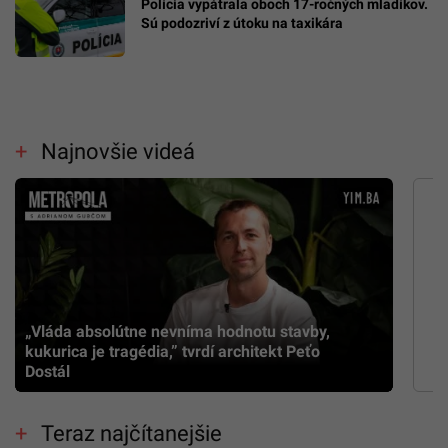
Polícia vypátrala oboch 17-ročných mladíkov.
Sú podozriví z útoku na taxikára
Najnovšie videá
„Vláda absolútne nevníma hodnotu stavby,
kukurica je tragédia,” tvrdí architekt Peťo
Dostál
Teraz najčítanejšie