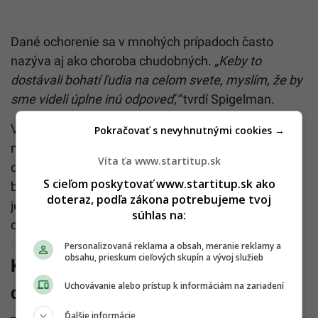
Dané ochorenie sa v mnohých prípadoch často
nazýva aj ako choroba chudobných.
„Keby to
dostávali bohatí ľudia na celom svete, myslím, že by
sme videli úplne inú odpoveď,“
tvrdí Spigelman.
V súčasnosti sa spoločnosť stretáva aj s
Pokračovať s nevyhnutnými cookies →
nedostatkom vakcín proti tomuto ochoreniu. K
Víta ťa www.startitup.sk
dispozícii však nie sú ani finančné prostriedky, ktoré
S cieľom poskytovať www.startitup.sk ako
by zabezpečili ich vývoj. Ďalším otáznikom sú aj
doteraz, podľa zákona potrebujeme tvoj
jednoduché testy, podobné, aké boli vyvinuté aj pre
súhlas na:
ochorenie Covid-19.
Personalizovaná reklama a obsah, meranie reklamy a
obsahu, prieskum cieľových skupín a vývoj služieb
Koronavírus zastavil svet, jeho
Uchovávanie alebo prístup k informáciám na zariadení
dôsledky cítime dodnes
Ďalšie informácie