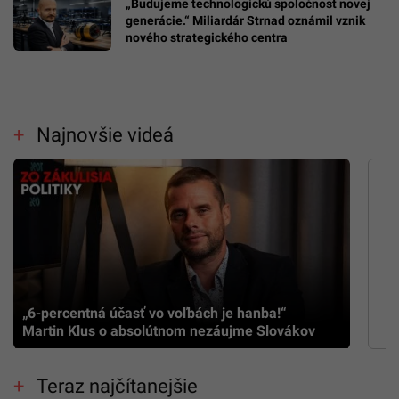
„Budujeme technologickú spoločnosť novej
generácie.“ Miliardár Strnad oznámil vznik
nového strategického centra
Najnovšie videá
„6-percentná účasť vo voľbách je hanba!“
Martin Klus o absolútnom nezáujme Slovákov
Teraz najčítanejšie