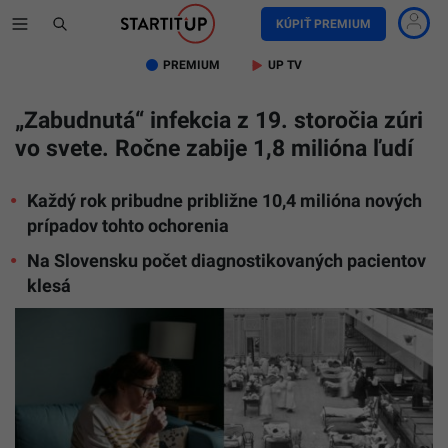
KÚPIŤ PREMIUM
PREMIUM
UP TV
„Zabudnutá“ infekcia z 19. storočia zúri
vo svete. Ročne zabije 1,8 milióna ľudí
Každý rok pribudne približne 10,4 milióna nových
prípadov tohto ochorenia
Na Slovensku počet diagnostikovaných pacientov
klesá
Ilustračn
fotografi
Unsplash
Spratt,
TASR/Ed
A.
"Doc"
Rogers/Li