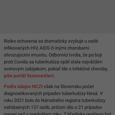
Riziko ochorenia sa dramaticky zvyšuje u osôb
infikovaných HIV, AIDS či inými chorobami
ohrozujúcimi imunitu. Odborníci tvrdia, že po boji
proti Covidu sa tuberkulóza opäť stala najväčším
svetovým zabijakom, pokiaľ ide o infekčné choroby,
píše portál ScienceAlert
.
Podľa údajov NCZI
však na Slovensku počet
diagnostikovaných prípadov tuberkulózy klesá. V
roku 2021 bolo do Národného registra tuberkulózy
nahlásených 137 osôb, pričom išlo o 21 prípadov
menej než v predošlom roku. Z hľadiska regiónov bol