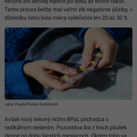
nevyhli ani dennej injekcii po dobu až dvoch rokov.
Tento proces liečby mal veľmi zlé negatívne účinky, v
dôsledku čoho bola miera vyliečenia len 20 až 30 %.
zdroj: Pexels/Polina Tankilevitch
Avšak nový liekový režim BPaL prichádza s
radikálnym riešením. Pozostáva iba z troch piluliek
denne po dobu šiestich mesiacoch. Okrem toho sa