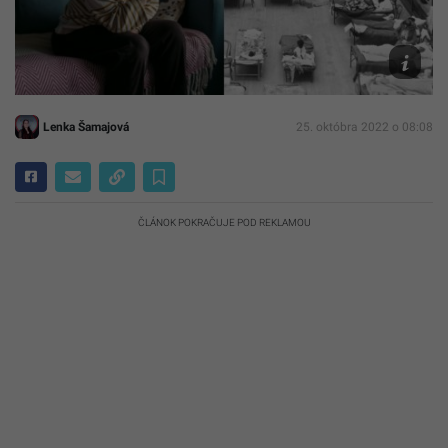
of
Congress
via
AP
Lenka Šamajová
25. októbra 2022 o 08:08
ČLÁNOK POKRAČUJE POD REKLAMOU