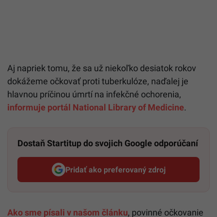
Aj napriek tomu, že sa už niekoľko desiatok rokov
dokážeme očkovať proti tuberkulóze, naďalej je
hlavnou príčinou úmrtí na infekčné ochorenia,
informuje portál National Library of Medicine
.
Dostaň Startitup do svojich Google odporúčaní
Pridať ako preferovaný zdroj
Startitup, odkaz sa otvorí v n
Ako sme písali v našom článku
, povinné očkovanie