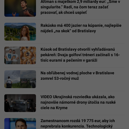
Altman s majetkom 2,9 miliardy eur: „Sme v
singularite.“ Radí, na čom teraz začať
pracovať, ak chceš uspieť
Rakúsko má 400 jazier na kúpanie, najlepšie
nájdeš „na skok“ od Bratislavy
Kúsok od Bratislavy otvorili vyhľadávanú
pekáreň: Dvaja golfoví tréneri začínali s 16-
tisíc eurami a pečením v garáži
Na obľúbenej vodnej ploche v Bratislave
zomrel 53-ročný muž
VIDEO Ukrajinská rozviedka ukázala, ako
najnovšie námorné drony útočia na ruské
ciele na Kryme
Zamestnancom rozdá 19 775 eur, aby ich
neprebrala konkurencia. Technologický