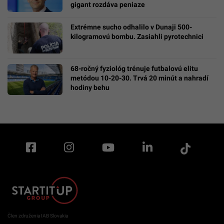
gigant rozdáva peniaze
Extrémne sucho odhalilo v Dunaji 500-
kilogramovú bombu. Zasiahli pyrotechnici
68-ročný fyziológ trénuje futbalovú elitu
metódou 10-20-30. Trvá 20 minút a nahradí
hodiny behu
Člen združenia IAB Slovakia