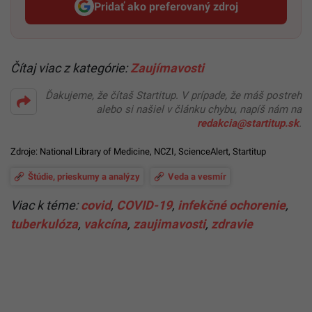
Pridať ako preferovaný zdroj
Startitup, odkaz sa otvorí v n
Čítaj viac z kategórie:
Zaujímavosti
Ďakujeme, že čítaš Startitup. V prípade, že máš postreh
alebo si našiel v článku chybu, napíš nám na
redakcia@startitup.sk
.
Zdroje:
National Library of Medicine
,
NCZI
,
ScienceAlert
,
Startitup
Štúdie, prieskumy a analýzy
Veda a vesmír
Viac k téme:
covid
,
COVID-19
,
infekčné ochorenie
,
tuberkulóza
,
vakcína
,
zaujimavosti
,
zdravie