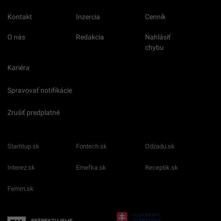
Kontakt
Inzercia
Cenník
O nás
Redakcia
Nahlásiť
chybu
Kariéra
Spravovať notifikácie
Zrušiť predplatné
Startitup.sk
Fontech.sk
Odzadu.sk
Interez.sk
Emefka.sk
Receptik.sk
Femm.sk