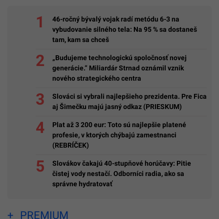
46-ročný bývalý vojak radí metódu 6-3 na
vybudovanie silného tela: Na 95 % sa dostaneš
tam, kam sa chceš
„Budujeme technologickú spoločnosť novej
generácie.“ Miliardár Strnad oznámil vznik
nového strategického centra
Slováci si vybrali najlepšieho prezidenta. Pre Fica
aj Šimečku majú jasný odkaz (PRIESKUM)
Plat až 3 200 eur: Toto sú najlepšie platené
profesie, v ktorých chýbajú zamestnanci
(REBRÍČEK)
Slovákov čakajú 40-stupňové horúčavy: Pitie
čistej vody nestačí. Odborníci radia, ako sa
správne hydratovať
PREMIUM