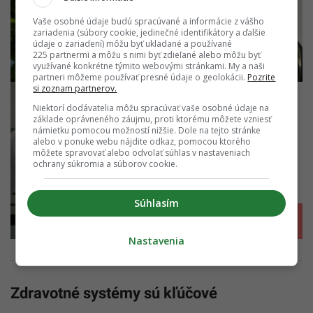
Vaše osobné údaje budú spracúvané a informácie z vášho
zariadenia (súbory cookie, jedinečné identifikátory a ďalšie
údaje o zariadení) môžu byť ukladané a používané
225 partnermi a môžu s nimi byť zdieľané alebo môžu byť
využívané konkrétne týmito webovými stránkami. My a naši
partneri môžeme používať presné údaje o geolokácii.
Pozrite
si zoznam partnerov.
Niektorí dodávatelia môžu spracúvať vaše osobné údaje na
základe oprávneného záujmu, proti ktorému môžete vzniesť
námietku pomocou možností nižšie. Dole na tejto stránke
alebo v ponuke webu nájdite odkaz, pomocou ktorého
môžete spravovať alebo odvolať súhlas v nastaveniach
ochrany súkromia a súborov cookie.
Súhlasím
GALÉRIA
+ 11
Nastavenia
Zdravotné systémy sú kľúčové