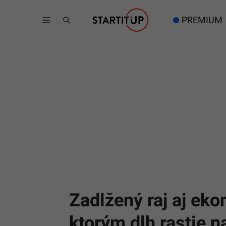
PREMIUM
Zadlžený raj aj eko
ktorým dlh rastie n