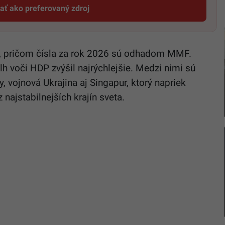
dať ako preferovaný zdroj
Startitup, odkaz sa otvorí v novom okne
, pričom čísla za rok 2026 sú odhadom MMF.
lh voči HDP zvýšil najrýchlejšie. Medzi nimi sú
y, vojnová Ukrajina aj Singapur, ktorý napriek
najstabilnejších krajín sveta.