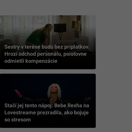
Sestry v teréne budú bez príplatkov.
Hrozí odchod personálu, poisťovne
odmietli kompenzácie
Stačí jej tento nápoj: Bebe Rexha na
Lovestreame prezradila, ako bojuje
so stresom