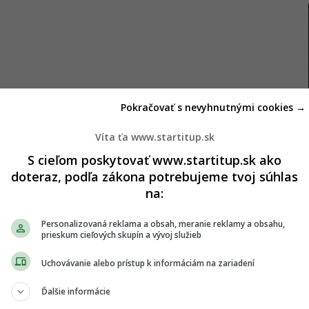
Pokračovať s nevyhnutnými cookies →
Víta ťa www.startitup.sk
S cieľom poskytovať www.startitup.sk ako
doteraz, podľa zákona potrebujeme tvoj súhlas
na:
ercenta HDP v roku 2016 na odhadovaných 59,2
m stojí najmä závislosť krajiny od ropy a plynu,
Personalizovaná reklama a obsah, meranie reklamy a obsahu,
prieskum cieľových skupín a vývoj služieb
. Keď sa ceny ropy po roku 2014 prepadli, verejné
Uchovávanie alebo prístup k informáciám na zariadení
Ďalšie informácie
nancovanie, aby udržala sociálne výdavky a