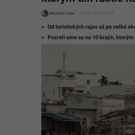
Benjamín Fiala
9. mája 2026 o 16:40
Od turistických rajov až po veľké e
Pozreli sme sa na 10 krajín, ktorým