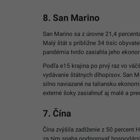
8. San Marino
San Marino sa z úrovne 21,4 percen
Malý štát s približne 34 tisíc obyvat
pandémia tvrdo zasiahla jeho ekonom
Podľa e15 krajina po prvý raz vo väč
vydávanie štátnych dlhopisov. San Ma
silno naviazané na taliansku ekonomi
externé šoky zasiahnuť aj malé a pre
7. Čína
Čína zvýšila zadlženie z 50 percent
za tým snaha podporovať hospodársk