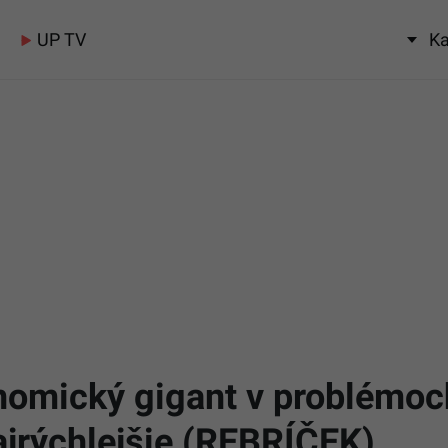
UP TV
Ka
nomický gigant v problémoch
ajrýchlejšie (REBRÍČEK)