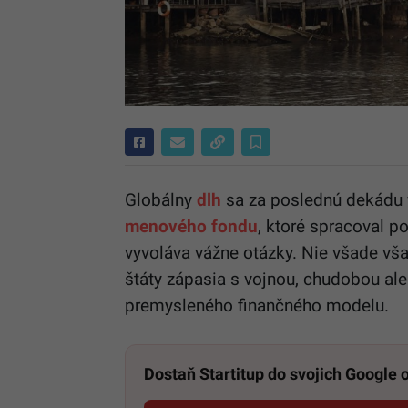
Globálny
dlh
sa za poslednú dekádu v
menového fondu
, ktoré spracoval po
vyvoláva vážne otázky. Nie všade vš
štáty zápasia s vojnou, chudobou aleb
premysleného finančného modelu.
Dostaň Startitup do svojich Google