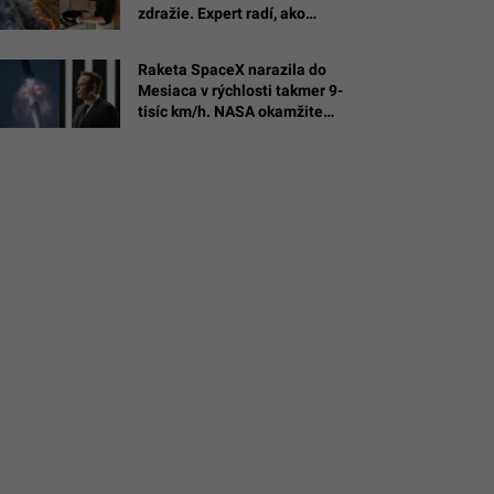
zdražie. Expert radí, ako
spoznať kvalitu
é
Raketa SpaceX narazila do
Mesiaca v rýchlosti takmer 9-
/opeleye
tisíc km/h. NASA okamžite
reaguje