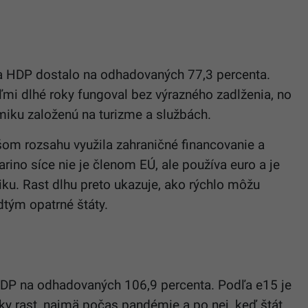
ta HDP dostalo na odhadovaných 77,3 percenta.
eľmi dlhé roky fungoval bez výrazného zadlženia, no
iku založenú na turizme a službách.
šom rozsahu využila zahraničné financovanie a
rino síce nie je členom EÚ, ale používa euro a je
ku. Rast dlhu preto ukazuje, ako rýchlo môžu
dtým opatrné štáty.
 HDP na odhadovaných 106,9 percenta. Podľa e15 je
y rast, najmä počas pandémie a po nej, keď štát