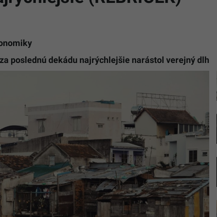
konomiky
 za poslednú dekádu najrýchlejšie narástol verejný dlh