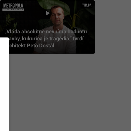
„Vláda absolútne nevníma hodnotu
stavby, kukurica je tragédia,” tvrdí
architekt Peťo Dostál