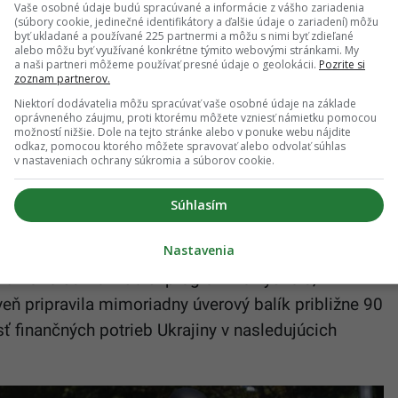
veľkú časť dlhu držia domáci veritelia. To znižuje
Vaše osobné údaje budú spracúvané a informácie z vášho zariadenia
(súbory cookie, jedinečné identifikátory a ďalšie údaje o zariadení) môžu
odných trhov, no zároveň môže zvyšovať tlak na
byť ukladané a používané 225 partnermi a môžu s nimi byť zdieľané
alebo môžu byť využívané konkrétne týmito webovými stránkami. My
a naši partneri môžeme používať presné údaje o geolokácii.
Pozrite si
zoznam partnerov.
Niektorí dodávatelia môžu spracúvať vaše osobné údaje na základe
oprávneného záujmu, proti ktorému môžete vzniesť námietku pomocou
možností nižšie. Dole na tejto stránke alebo v ponuke webu nájdite
odkaz, pomocou ktorého môžete spravovať alebo odvolať súhlas
centa HDP na odhadovaných 122,6 percenta.
v nastaveniach ochrany súkromia a súborov cookie.
roku 2022, ktorá dramaticky zvýšila výdavky na
Súhlasím
čenej infraštruktúry.
Nastavenia
 so zahraničnými pôžičkami a pomocou od
ku 2026 schválil ďalší program vo výške 8,1
veň pripravila mimoriadny úverový balík približne 90
sť finančných potrieb Ukrajiny v nasledujúcich