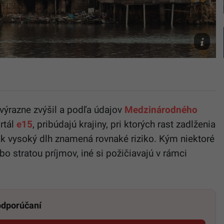
Ilustračn
foto
Unsplash
ýrazne zvýšil a podľa údajov
Medzinárodného
rtál
e15
, pribúdajú krajiny, pri ktorých rast zadlženia
ak vysoký dlh znamená rovnaké riziko. Kým niektoré
o stratou príjmov, iné si požičiavajú v rámci
 odporúčaní