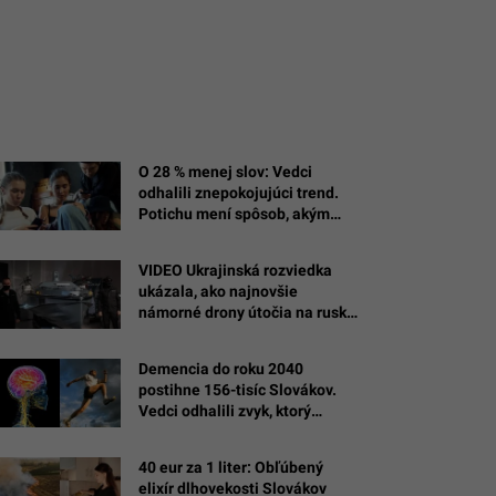
O 28 % menej slov: Vedci
odhalili znepokojujúci trend.
Potichu mení spôsob, akým
komunikujeme
VIDEO Ukrajinská rozviedka
ukázala, ako najnovšie
námorné drony útočia na ruské
ciele na Kryme
Demencia do roku 2040
postihne 156-tisíc Slovákov.
Vedci odhalili zvyk, ktorý
spomalí úpadok pamäte
40 eur za 1 liter: Obľúbený
elixír dlhovekosti Slovákov