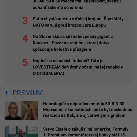
30, 40, 50 a 60 rokoch mal absolvovať, dokážu
odhaliť zákerné ochorenia
Putin chystá anexiu v ďalšej krajine. Štyri štáty
NATO varujú pred hrozbou pre Európu
Na Slovensku sa šíri nebezpečný gigant z
Kaukazu: Pozor na rastlinu, ktorej dotyk
spôsobuje bolestivé pľuzgiere
Nájdeš sa na našich fotkách? Toto je
LOVESTREAM deň druhý očami našej redakcie
(FOTOGALÉRIA)
PREMIUM
Neurologička odporúča metódu 60-5-3-30:
Mravčenie v končatinách môže byť neškodnou
reakciou na tlak, ale aj varovným signálom
Števo Eisele o zákulisí milionárskej Formuly
1: Prenájom komentátorskej búdky stál 15-