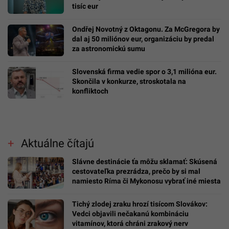
tisíc eur
Ondřej Novotný z Oktagonu. Za McGregora by
dal aj 50 miliónov eur, organizáciu by predal
za astronomickú sumu
Slovenská firma vedie spor o 3,1 milióna eur.
Skončila v konkurze, stroskotala na
konfliktoch
Aktuálne čítajú
Slávne destinácie ťa môžu sklamať: Skúsená
cestovateľka prezrádza, prečo by si mal
namiesto Ríma či Mykonosu vybrať iné miesta
Tichý zlodej zraku hrozí tisícom Slovákov:
Vedci objavili nečakanú kombináciu
vitamínov, ktorá chráni zrakový nerv