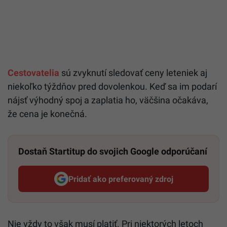
Cestovatelia
sú zvyknutí sledovať ceny leteniek aj
niekoľko týždňov pred dovolenkou. Keď sa im podarí
nájsť výhodný spoj a zaplatia ho, väčšina očakáva,
že cena je konečná.
Dostaň Startitup do svojich Google odporúčaní
Pridať ako preferovaný zdroj
Startitup, odkaz sa otvorí v n
Nie vždy to však musí platiť. Pri niektorých letoch