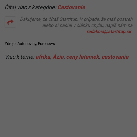
Čítaj viac z kategórie:
Cestovanie
Ďakujeme, že čítaš Startitup. V prípade, že máš postreh
alebo si našiel v článku chybu, napíš nám na
redakcia@startitup.sk
.
Zdroje:
Autonoviny
,
Euronews
Viac k téme:
afrika
,
Ázia
,
ceny leteniek
,
cestovanie