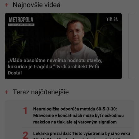
Najnovšie videá
„Vláda absolútne nevníma hodnotu stavby,
kukurica je tragédia,” tvrdí architekt Peťo
Dostál
Teraz najčítanejšie
Neurologička odporúča metódu 60-5-3-30:
Mravčenie v končatinách môže byť neškodnou
reakciou na tlak, ale aj varovným signálom
Lekárka prezrádza: Tieto vyšetrenia by si vo veku