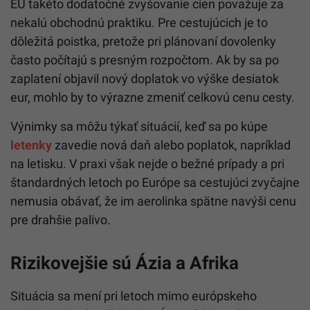
EÚ takéto dodatočné zvyšovanie cien považuje za
nekalú obchodnú praktiku. Pre cestujúcich je to
dôležitá poistka, pretože pri plánovaní dovolenky
často počítajú s presným rozpočtom. Ak by sa po
zaplatení objavil nový doplatok vo výške desiatok
eur, mohlo by to výrazne zmeniť celkovú cenu cesty.
Výnimky sa môžu týkať situácií, keď sa po kúpe
letenky
zavedie nová daň alebo poplatok, napríklad
na letisku. V praxi však nejde o bežné prípady a pri
štandardných letoch po Európe sa cestujúci zvyčajne
nemusia obávať, že im aerolinka spätne navýši cenu
pre drahšie palivo.
Rizikovejšie sú Ázia a Afrika
Situácia sa mení pri letoch mimo európskeho