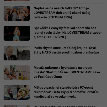
Nájdeš sa na našich fotkách? Toto je
LOVESTREAM deň druhý očami našej
redakcie (FOTOGALÉRIA)
Speváčka Leony by festival neprežila bez
jednej vychytávky: Na LOVESTREAM si zober
aj toto (EXKLUZÍVNE)
Putin chystá anexiu v ďalšej krajine. Štyri
štáty NATO varujú pred hrozbou pre Európu
Masáž zadarmo a hydratácia na prvom
mieste: Startitup ťa na LOVESTREAME čaká
vo Feel Good Zone
Mýtus o pasívnej starobe búra 97-ročná
rekordérka: Tieto zvyky ti pomôžu udržať si
kondíciu aj vo vysokom veku