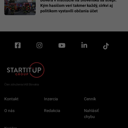
Dôvera v inštitúcie na Slovensku sa štiepi:
Kým hasičom verí takmer každý, cirkvi aj
politikom vystavili občania účet
Člen združenia IAB Slovakia
Kontakt
Inzercia
Cenník
O nás
Redakcia
Nahlásiť
chybu