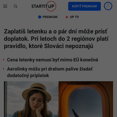
KÚPIŤ PREMIUM
PREMIUM
UP TV
Zaplatíš letenku a o pár dní môže prísť
doplatok. Pri letoch do 2 regiónov platí
pravidlo, ktoré Slováci nepoznajú
Cena letenky nemusí byť mimo EÚ konečná
Aerolinky môžu pri drahom palive žiadať
dodatočný príplatok
Na
snímke
cestovat
a
lietadlo
(Ilustrač