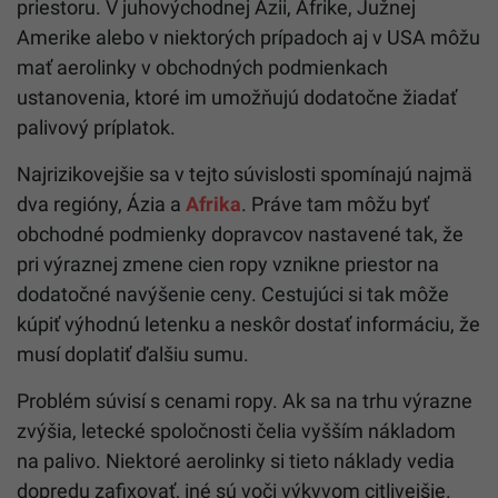
priestoru. V juhovýchodnej Ázii, Afrike, Južnej
Amerike alebo v niektorých prípadoch aj v USA môžu
mať aerolinky v obchodných podmienkach
ustanovenia, ktoré im umožňujú dodatočne žiadať
palivový príplatok.
Najrizikovejšie sa v tejto súvislosti spomínajú najmä
dva regióny, Ázia a
Afrika
. Práve tam môžu byť
obchodné podmienky dopravcov nastavené tak, že
pri výraznej zmene cien ropy vznikne priestor na
dodatočné navýšenie ceny. Cestujúci si tak môže
kúpiť výhodnú letenku a neskôr dostať informáciu, že
musí doplatiť ďalšiu sumu.
Problém súvisí s cenami ropy. Ak sa na trhu výrazne
zvýšia, letecké spoločnosti čelia vyšším nákladom
na palivo. Niektoré aerolinky si tieto náklady vedia
dopredu zafixovať, iné sú voči výkyvom citlivejšie.