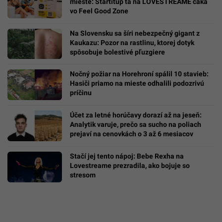
mieste: Startitup ťa na LOVESTREAME čaká
vo Feel Good Zone
Na Slovensku sa šíri nebezpečný gigant z
Kaukazu: Pozor na rastlinu, ktorej dotyk
spôsobuje bolestivé pľuzgiere
Nočný požiar na Horehroní spálil 10 stavieb:
Hasiči priamo na mieste odhalili podozrivú
príčinu
Účet za letné horúčavy dorazí až na jeseň:
Analytik varuje, prečo sa sucho na poliach
prejaví na cenovkách o 3 až 6 mesiacov
Stačí jej tento nápoj: Bebe Rexha na
Lovestreame prezradila, ako bojuje so
stresom