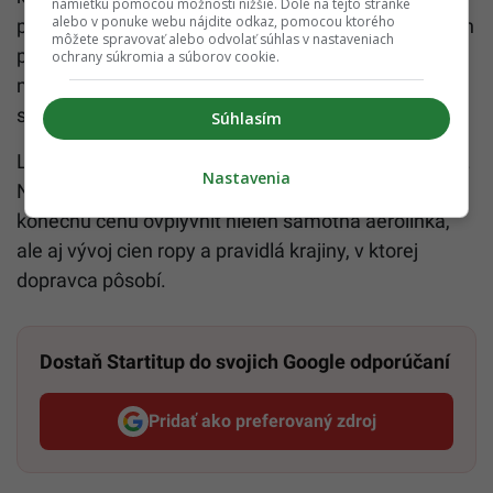
námietku pomocou možností nižšie. Dole na tejto stránke
alebo v ponuke webu nájdite odkaz, pomocou ktorého
palivových príplatkoch, zmenách cien a dodatočných
môžete spravovať alebo odvolať súhlas v nastaveniach
poplatkoch. Ak sa v podmienkach nachádza
ochrany súkromia a súborov cookie.
možnosť dodatočného navýšenia ceny, cestujúci by
s tým mal počítať už pri rezervácii.
Súhlasím
Lacná letenka tak nemusí byť vždy definitívne lacná.
Nastavenia
Najmä pri letoch mimo Európskej únie môže
konečnú cenu ovplyvniť nielen samotná aerolinka,
ale aj vývoj cien ropy a pravidlá krajiny, v ktorej
dopravca pôsobí.
Dostaň Startitup do svojich Google odporúčaní
Pridať ako preferovaný zdroj
Startitup, odkaz sa otvorí v n