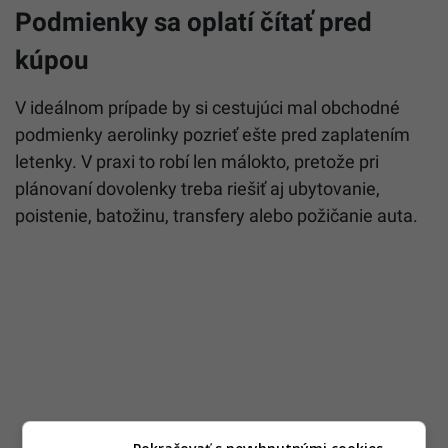
Podmienky sa oplatí čítať pred
kúpou
V ideálnom prípade by si cestujúci mal obchodné
podmienky aerolinky pozrieť ešte pred zaplatením
letenky. V praxi to robí len málokto, pretože pri
plánovaní dovolenky treba riešiť aj ubytovanie,
poistenie, batožinu, transfery alebo požičanie auta.