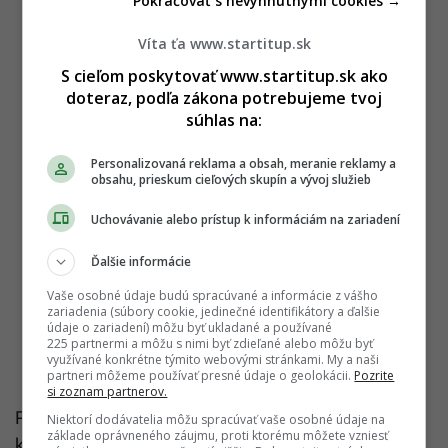
Pokračovať s nevyhnutnými cookies →
Víta ťa www.startitup.sk
S cieľom poskytovať www.startitup.sk ako
doteraz, podľa zákona potrebujeme tvoj
súhlas na:
Personalizovaná reklama a obsah, meranie reklamy a
obsahu, prieskum cieľových skupín a vývoj služieb
Uchovávanie alebo prístup k informáciám na zariadení
Ďalšie informácie
Vaše osobné údaje budú spracúvané a informácie z vášho
zariadenia (súbory cookie, jedinečné identifikátory a ďalšie
údaje o zariadení) môžu byť ukladané a používané
225 partnermi a môžu s nimi byť zdieľané alebo môžu byť
využívané konkrétne týmito webovými stránkami. My a naši
partneri môžeme používať presné údaje o geolokácii.
Pozrite
si zoznam partnerov.
Pri lacných a vzdialených letoch sa však takáto
Niektorí dodávatelia môžu spracúvať vaše osobné údaje na
základe oprávneného záujmu, proti ktorému môžete vzniesť
kontrola môže oplatiť. Stačí vyhľadať časti o